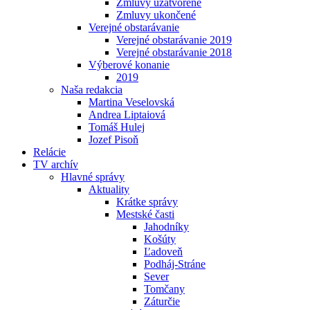
Zmluvy uzatvorené
Zmluvy ukončené
Verejné obstarávanie
Verejné obstarávanie 2019
Verejné obstarávanie 2018
Výberové konanie
2019
Naša redakcia
Martina Veselovská
Andrea Liptaiová
Tomáš Hulej
Jozef Pisoň
Relácie
TV archív
Hlavné správy
Aktuality
Krátke správy
Mestské časti
Jahodníky
Košúty
Ľadoveň
Podháj-Stráne
Sever
Tomčany
Záturčie