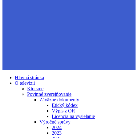
Hlavná stránka
O televízii
Kto sme
Povinné zverejňovanie
Záväzné dokumenty
Etický kódex
Výpis z OR
Licencia na vysielanie
Výročné správy
2024
2023