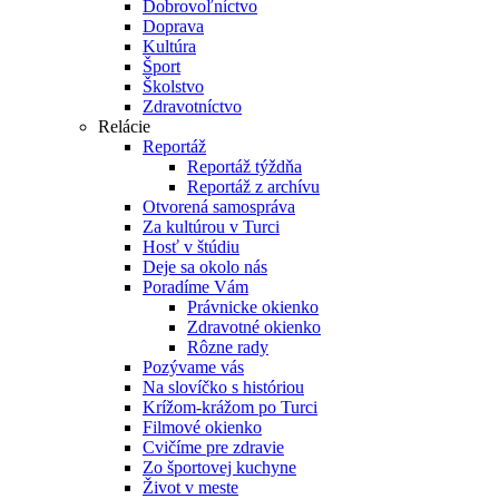
Dobrovoľníctvo
Doprava
Kultúra
Šport
Školstvo
Zdravotníctvo
Relácie
Reportáž
Reportáž týždňa
Reportáž z archívu
Otvorená samospráva
Za kultúrou v Turci
Hosť v štúdiu
Deje sa okolo nás
Poradíme Vám
Právnicke okienko
Zdravotné okienko
Rôzne rady
Pozývame vás
Na slovíčko s históriou
Krížom-krážom po Turci
Filmové okienko
Cvičíme pre zdravie
Zo športovej kuchyne
Život v meste