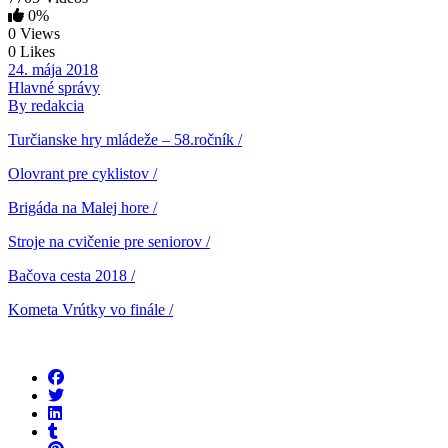
0%
0 Views
0 Likes
24. mája 2018
Hlavné správy
By redakcia
Turčianske hry mládeže – 58.ročník /
Olovrant pre cyklistov /
Brigáda na Malej hore /
Stroje na cvičenie pre seniorov /
Bačova cesta 2018 /
Kometa Vrútky vo finále /