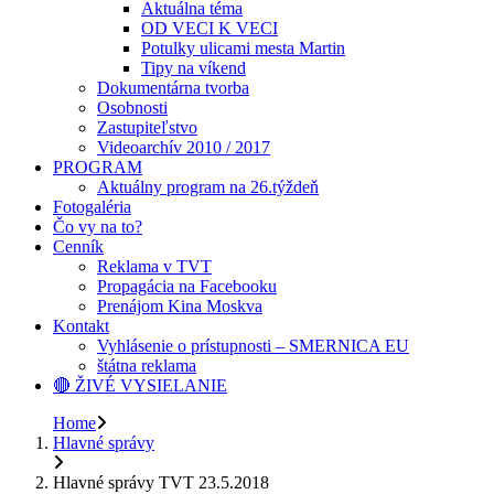
Aktuálna téma
OD VECI K VECI
Potulky ulicami mesta Martin
Tipy na víkend
Dokumentárna tvorba
Osobnosti
Zastupiteľstvo
Videoarchív 2010 / 2017
PROGRAM
Aktuálny program na 26.týždeň
Fotogaléria
Čo vy na to?
Cenník
Reklama v TVT
Propagácia na Facebooku
Prenájom Kina Moskva
Kontakt
Vyhlásenie o prístupnosti – SMERNICA EU
štátna reklama
🔴 ŽIVÉ VYSIELANIE
Home
Hlavné správy
Hlavné správy TVT 23.5.2018