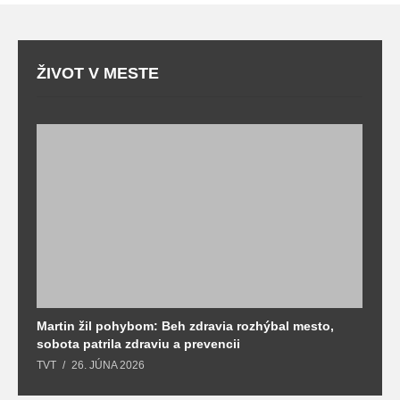
ŽIVOT V MESTE
Martin žil pohybom: Beh zdravia rozhýbal mesto,
T
sobota patrila zdraviu a prevencii
T
TVT
26. JÚNA 2026