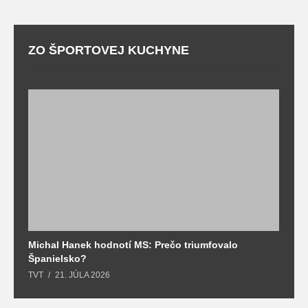
ZO ŠPORTOVEJ KUCHYNE
Michal Hanek hodnotí MS: Prečo triumfovalo
S
Španielsko?
t
TVT
21. JÚLA 2026
T