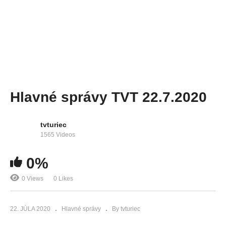
Hlavné správy TVT 22.7.2020
tvturiec
1565 Videos
0%
0 Views
0 Likes
22. JÚLA 2020
Hlavné správy
By tvturiec