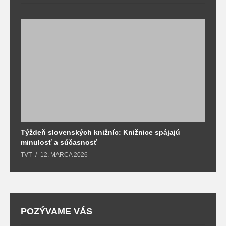
Týždeň slovenských knižníc: Knižnice spájajú
J
minulosť a súčasnosť
k
TVT
12. MARCA 2026
T
POZÝVAME VÁS