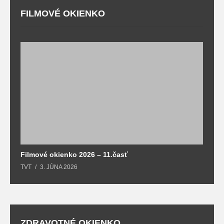
FILMOVÉ OKIENKO
F
T
Filmové okienko 2026 – 11.časť
TVT
3. JÚNA 2026
ZDRAVOTNÉ OKIENKO