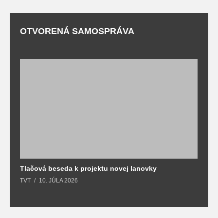
OTVORENÁ SAMOSPRÁVA
Tlačová beseda k projektu novej lanovky
O
TVT
10. JÚLA 2026
T