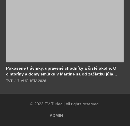
Pokosené trávniky, upravené chodníky a čisté okolie. O
cintoríny a domy smútku v Martine sa od začiatku júla
stará Sociálny podnik.
TVT
7. AUGUSTA 2026
© 2023 TV Turiec | All rights reserved.
ADMIN