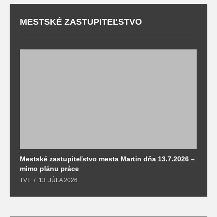
MESTSKÉ ZASTUPITEĽSTVO
Mestské zastupiteľstvo mesta Martin dňa 13.7.2026 –
M
mimo plánu práce
T
TVT
13. JÚLA 2026