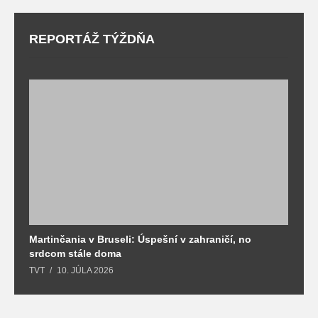
REPORTÁŽ TÝŽDŇA
Martinčania v Bruseli: Úspešní v zahraničí, no
D
srdcom stále doma
m
TVT
10. JÚLA 2026
T