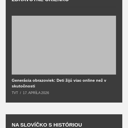
Generácia obrazoviek: Deti žijú viac online než v
D
skutočnosti
s
TVT
17. APRÍLA 2026
T
NA SLOVÍČKO S HISTÓRIOU