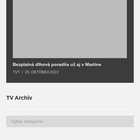
Bezplatná dlhová poradňa už aj v Martine
Z
TVT
20. OKTÓBRA 2022
T
TV Archív
TV
Archív