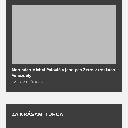
Martinčan Michal Palovič a jeho pes Zerro v troskách
N
Venezuely
c
TVT
20. JÚLA 2026
re
ZA KRÁSAMI TURCA