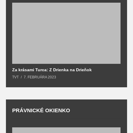
Za krásami Turca: Z Drienka na Drieňok
Z
TVT
7. FEBRUÁRA 2023
T
PRÁVNICKÉ OKIENKO