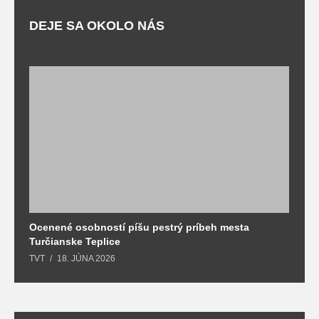
DEJE SA OKOLO NÁS
Ocenené osobností píšu pestrý príbeh mesta
B
Turčianske Teplice
n
TVT
18. JÚNA 2026
T