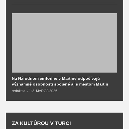
Na Národnom cintoríne v Martine odpočívajú
N
významné osobnosti spojené aj s mestom Martin
R
redakcia
13. MARCA 2025
T
ZA KULTÚROU V TURCI