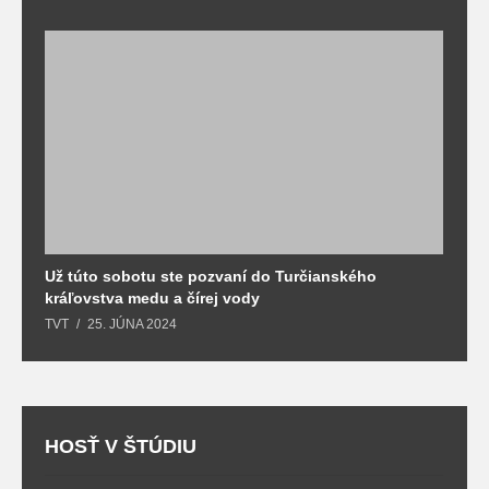
Už túto sobotu ste pozvaní do Turčianského
M
kráľovstva medu a čírej vody
o
TVT
25. JÚNA 2024
T
HOSŤ V ŠTÚDIU