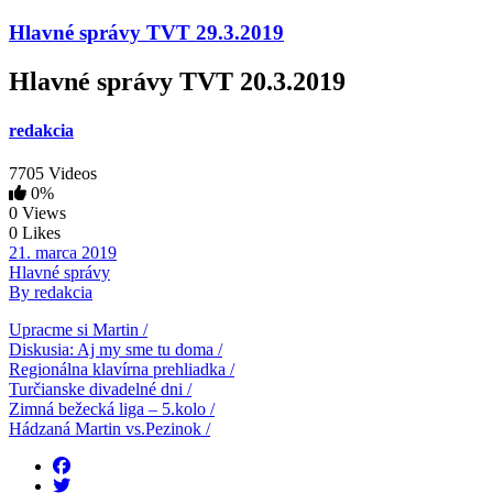
Hlavné správy TVT 29.3.2019
Hlavné správy TVT 20.3.2019
redakcia
7705 Videos
0%
0 Views
0 Likes
21. marca 2019
Hlavné správy
By redakcia
Upracme si Martin /
Diskusia: Aj my sme tu doma /
Regionálna klavírna prehliadka /
Turčianske divadelné dni /
Zimná bežecká liga – 5.kolo /
Hádzaná Martin vs.Pezinok /