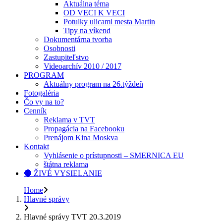
Aktuálna téma
OD VECI K VECI
Potulky ulicami mesta Martin
Tipy na víkend
Dokumentárna tvorba
Osobnosti
Zastupiteľstvo
Videoarchív 2010 / 2017
PROGRAM
Aktuálny program na 26.týždeň
Fotogaléria
Čo vy na to?
Cenník
Reklama v TVT
Propagácia na Facebooku
Prenájom Kina Moskva
Kontakt
Vyhlásenie o prístupnosti – SMERNICA EU
štátna reklama
🔴 ŽIVÉ VYSIELANIE
Home
Hlavné správy
Hlavné správy TVT 20.3.2019