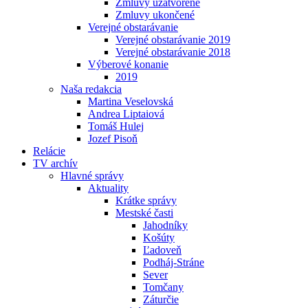
Zmluvy uzatvorené
Zmluvy ukončené
Verejné obstarávanie
Verejné obstarávanie 2019
Verejné obstarávanie 2018
Výberové konanie
2019
Naša redakcia
Martina Veselovská
Andrea Liptaiová
Tomáš Hulej
Jozef Pisoň
Relácie
TV archív
Hlavné správy
Aktuality
Krátke správy
Mestské časti
Jahodníky
Košúty
Ľadoveň
Podháj-Stráne
Sever
Tomčany
Záturčie