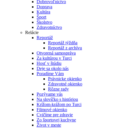
Dobrovoľníctvo
Doprava
Kultúra
Šport
Školstvo
Zdravotníctvo
Relácie
Reportáž
Reportáž týždňa
Reportáž z archívu
Otvorená samospráva
Za kultúrou v Turci
Hosť v štúdiu
Deje sa okolo nás
Poradíme Vám
Právnicke okienko
Zdravotné okienko
Rôzne rady
Pozývame vás
Na slovíčko s históriou
Krížom-krážom po Turci
Filmové okienko
Cvičíme pre zdravie
Zo športovej kuchyne
Život v meste