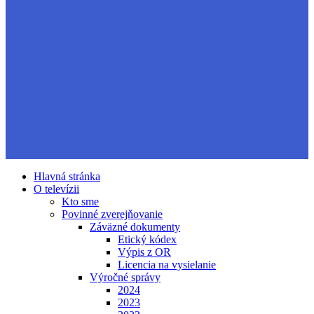
Hlavná stránka
O televízii
Kto sme
Povinné zverejňovanie
Záväzné dokumenty
Etický kódex
Výpis z OR
Licencia na vysielanie
Výročné správy
2024
2023