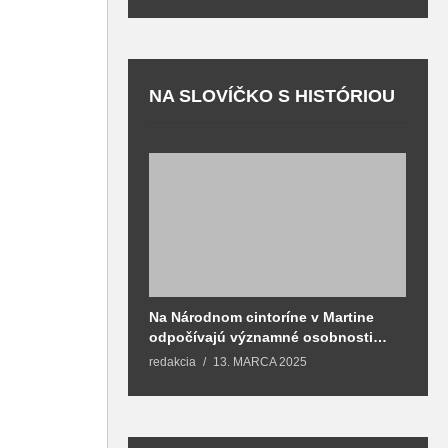
NA SLOVÍČKO S HISTÓRIOU
Na Národnom cintoríne v Martine
N
odpočívajú významné osobnosti
F
spojené aj s mestom Martin
redakcia
13. MARCA 2025
T