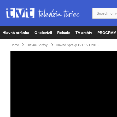
Hlavná stránka
O televízii
Relácie
TV archív
PROGRAM
Home
Hlavné Správy
Hlavné Správy TVT 15.1.2018