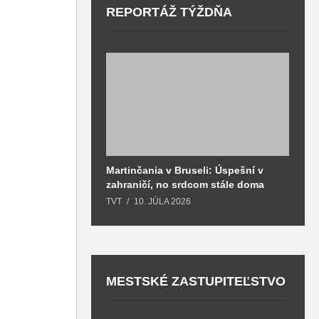
REPORTÁŽ TÝŽDŇA
Martinčania v Bruseli: Úspešní v
D
zahraničí, no srdcom stále doma
H
k
TVT
10. JÚLA 2026
T
MESTSKÉ ZASTUPITEĽSTVO