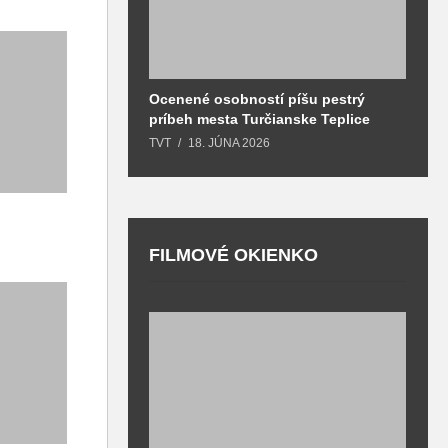
Ocenené osobností píšu pestrý
B
príbeh mesta Turčianske Teplice
l
o
TVT
18. JÚNA 2026
T
FILMOVÉ OKIENKO
F
T