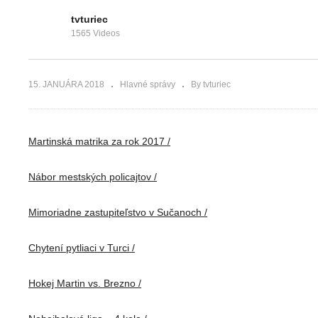
Hlavné správy
Hlavné správy
TVT 3.1.2018
TVT 5.1.2018
tvturiec
1565 Videos
15. JANUÁRA 2018
Hlavné správy
By tvturiec
Martinská matrika za rok 2017 /
Nábor mestských policajtov /
Mimoriadne zastupiteľstvo v Sučanoch /
Chytení pytliaci v Turci /
Hokej Martin vs. Brezno /