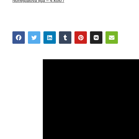
Nohejbalová liga – 4.kolo /