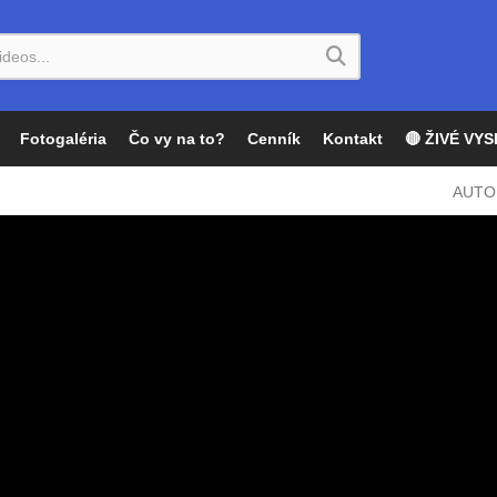
Fotogaléria
Čo vy na to?
Cenník
Kontakt
🔴 ŽIVÉ VYS
AUTO