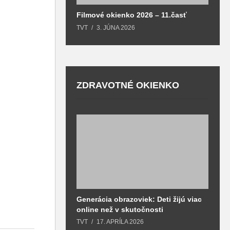
Filmové okienko 2026 – 11.časť
TVT
3. JÚNA 2026
ZDRAVOTNÉ OKIENKO
Generácia obrazoviek: Deti žijú viac
D
online než v skutočnosti
z
h
TVT
17. APRÍLA 2026
T