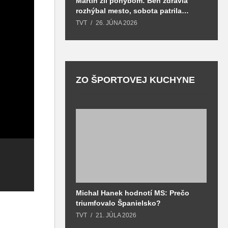
Martin žil pohybom: Beh zdravia
T
rozhýbal mesto, sobota patrila
S
zdraviu a prevencii
TVT
26. JÚNA 2026
T
ZO ŠPORTOVEJ KUCHYNE
Michal Hanek hodnotí MS: Prečo
S
triumfovalo Španielsko?
2
o
TVT
21. JÚLA 2026
T