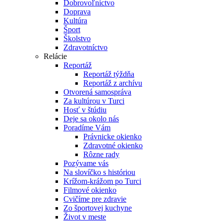
Dobrovoľníctvo
Doprava
Kultúra
Šport
Školstvo
Zdravotníctvo
Relácie
Reportáž
Reportáž týždňa
Reportáž z archívu
Otvorená samospráva
Za kultúrou v Turci
Hosť v štúdiu
Deje sa okolo nás
Poradíme Vám
Právnicke okienko
Zdravotné okienko
Rôzne rady
Pozývame vás
Na slovíčko s históriou
Krížom-krážom po Turci
Filmové okienko
Cvičíme pre zdravie
Zo športovej kuchyne
Život v meste