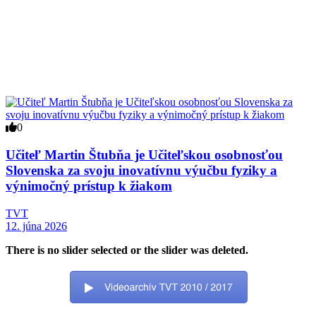
0
Učiteľ Martin Štubňa je Učiteľskou osobnosťou
Slovenska za svoju inovatívnu výučbu fyziky a
výnimočný prístup k žiakom
TVT
12. júna 2026
There is no slider selected or the slider was deleted.