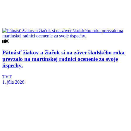
0
Pätnásť žiakov a žiačok si na záver školského roka
prevzalo na martinskej radnici ocenenie za svoje
úspechy.
TVT
1. júla 2026