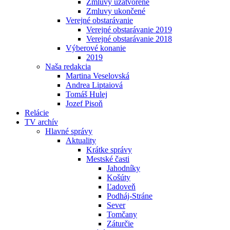
Zmluvy uzatvorené
Zmluvy ukončené
Verejné obstarávanie
Verejné obstarávanie 2019
Verejné obstarávanie 2018
Výberové konanie
2019
Naša redakcia
Martina Veselovská
Andrea Liptaiová
Tomáš Hulej
Jozef Pisoň
Relácie
TV archív
Hlavné správy
Aktuality
Krátke správy
Mestské časti
Jahodníky
Košúty
Ľadoveň
Podháj-Stráne
Sever
Tomčany
Záturčie