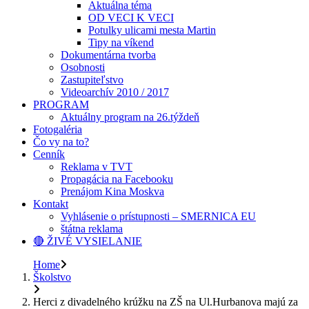
Aktuálna téma
OD VECI K VECI
Potulky ulicami mesta Martin
Tipy na víkend
Dokumentárna tvorba
Osobnosti
Zastupiteľstvo
Videoarchív 2010 / 2017
PROGRAM
Aktuálny program na 26.týždeň
Fotogaléria
Čo vy na to?
Cenník
Reklama v TVT
Propagácia na Facebooku
Prenájom Kina Moskva
Kontakt
Vyhlásenie o prístupnosti – SMERNICA EU
štátna reklama
🔴 ŽIVÉ VYSIELANIE
Home
Školstvo
Herci z divadelného krúžku na ZŠ na Ul.Hurbanova majú za