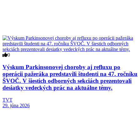
0
Výskum Parkinsonovej choroby aj refluxu po
operácii pažeráka predstavili študenti na 47. ročníku
ŠVOČ. V šiestich odborných sekciách prezentovali
desiatky vedeckých prác na aktuálne témy.
TVT
29. júna 2026