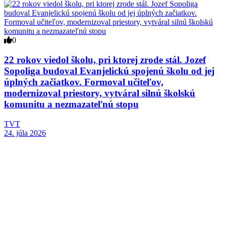
0
22 rokov viedol školu, pri ktorej zrode stál. Jozef
Sopoliga budoval Evanjelickú spojenú školu od jej
úplných začiatkov. Formoval učiteľov,
modernizoval priestory, vytváral silnú školskú
komunitu a nezmazateľnú stopu
TVT
24. júla 2026