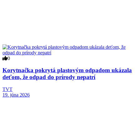
0
Korytnačka pokrytá plastovým odpadom ukázala
deťom, že odpad do prírody nepatrí
TVT
19. júna 2026