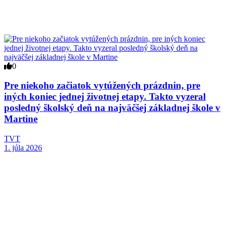
0
Pre niekoho začiatok vytúžených prázdnin, pre
iných koniec jednej životnej etapy. Takto vyzeral
posledný školský deň na najväčšej základnej škole v
Martine
TVT
1. júla 2026