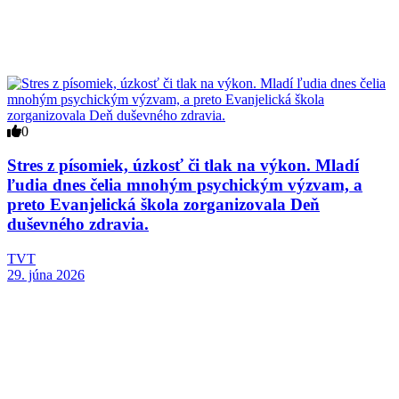
0
Stres z písomiek, úzkosť či tlak na výkon. Mladí
ľudia dnes čelia mnohým psychickým výzvam, a
preto Evanjelická škola zorganizovala Deň
duševného zdravia.
TVT
29. júna 2026