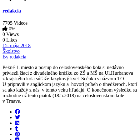
redakcia
7705 Videos
0%
0 Views
0 Likes
15. mája 2018
Školstvo
By redakcia
Pekné 1. miesto a postup do celoslovenského kola si nedávno
priviezli žiaci z divadelného krúžku zo ZŠ a MŠ na Ul.Hurbanova
z krajského kola súťaže Jazykový kvet. Scénku s názvom TO
U pripravili v anglickom jazyku a hovorí príbeh o tínedžeroch, ktorí
sa ako každý z nás, v tomto veku hľadajú. O konečnom výsledku sa
rozhodne už tento piatok (18.5.2018) na celoslovenskom kole
v Trnave.