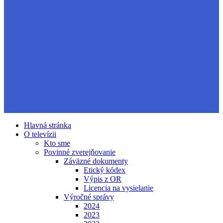
Hlavná stránka
O televízii
Kto sme
Povinné zverejňovanie
Záväzné dokumenty
Etický kódex
Výpis z OR
Licencia na vysielanie
Výročné správy
2024
2023