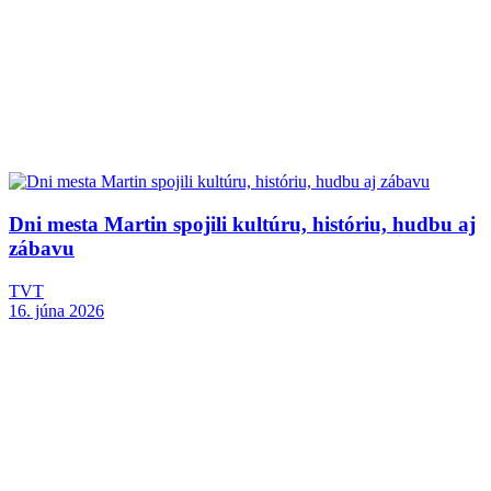
Dni mesta Martin spojili kultúru, históriu, hudbu aj
zábavu
TVT
16. júna 2026