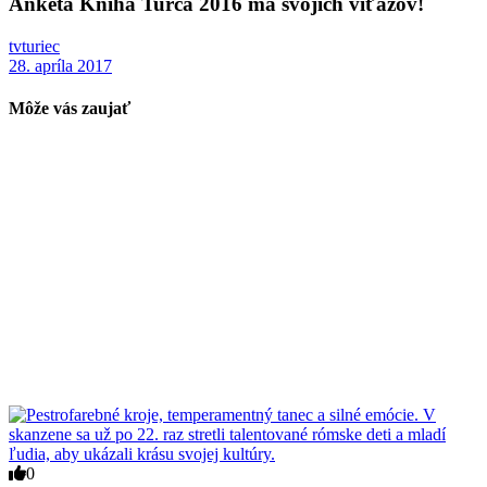
Anketa Kniha Turca 2016 má svojich víťazov!
tvturiec
28. apríla 2017
Môže vás zaujať
0