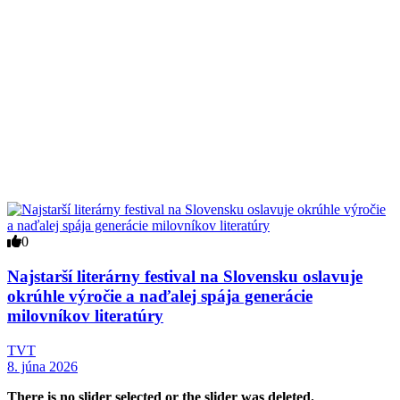
0
Najstarší literárny festival na Slovensku oslavuje
okrúhle výročie a naďalej spája generácie
milovníkov literatúry
TVT
8. júna 2026
There is no slider selected or the slider was deleted.