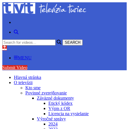
MENU
Submit Video
Hlavná stránka
O televízii
Kto sme
Povinné zverejňovanie
Záväzné dokumenty
Etický kódex
Výpis z OR
Licencia na vysielanie
Výročné správy
2024