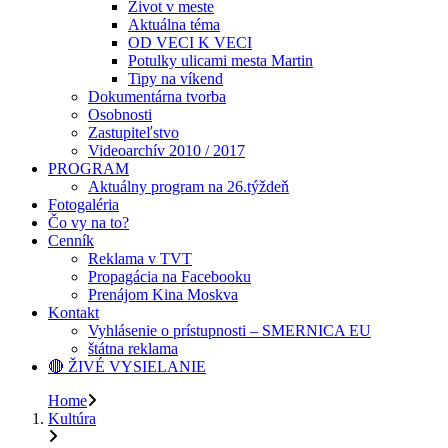
Život v meste
Aktuálna téma
OD VECI K VECI
Potulky ulicami mesta Martin
Tipy na víkend
Dokumentárna tvorba
Osobnosti
Zastupiteľstvo
Videoarchív 2010 / 2017
PROGRAM
Aktuálny program na 26.týždeň
Fotogaléria
Čo vy na to?
Cenník
Reklama v TVT
Propagácia na Facebooku
Prenájom Kina Moskva
Kontakt
Vyhlásenie o prístupnosti – SMERNICA EU
štátna reklama
🔴 ŽIVÉ VYSIELANIE
Home
Kultúra