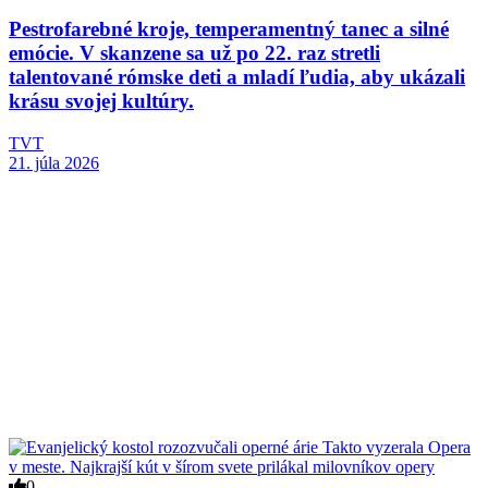
Pestrofarebné kroje, temperamentný tanec a silné
emócie. V skanzene sa už po 22. raz stretli
talentované rómske deti a mladí ľudia, aby ukázali
krásu svojej kultúry.
TVT
21. júla 2026
0