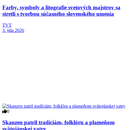
Farby, symboly a litografie svetových majstrov sa
stretli s tvorbou súčasného slovenského umenia
TVT
3. júla 2026
0
Skanzen patril tradíciám, folklóru a plameňom
svätojánskej vatry