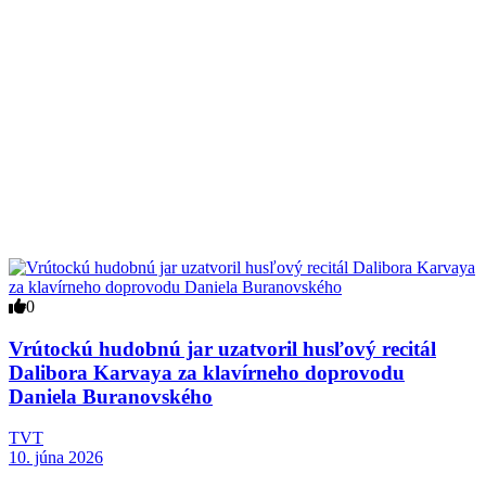
0
Vrútockú hudobnú jar uzatvoril husľový recitál
Dalibora Karvaya za klavírneho doprovodu
Daniela Buranovského
TVT
10. júna 2026