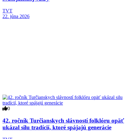
TVT
22. júna 2026
0
42. ročník Turčianskych slávností folklóru opäť
ukázal silu tradícií, ktoré spájajú generácie