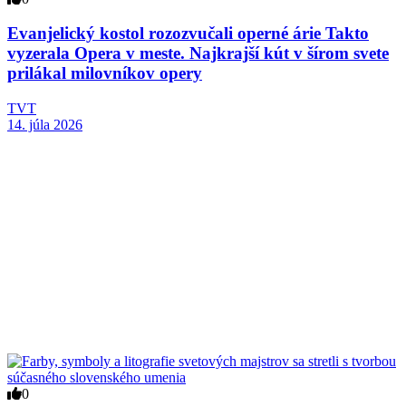
Evanjelický kostol rozozvučali operné árie Takto
vyzerala Opera v meste. Najkrajší kút v šírom svete
prilákal milovníkov opery
TVT
14. júla 2026
0