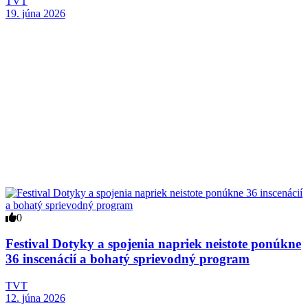
TVT
19. júna 2026
0
Festival Dotyky a spojenia napriek neistote ponúkne
36 inscenácií a bohatý sprievodný program
TVT
12. júna 2026