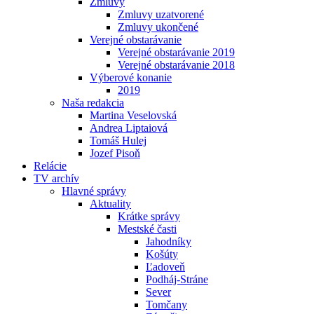
Zmluvy
Zmluvy uzatvorené
Zmluvy ukončené
Verejné obstarávanie
Verejné obstarávanie 2019
Verejné obstarávanie 2018
Výberové konanie
2019
Naša redakcia
Martina Veselovská
Andrea Liptaiová
Tomáš Hulej
Jozef Pisoň
Relácie
TV archív
Hlavné správy
Aktuality
Krátke správy
Mestské časti
Jahodníky
Košúty
Ľadoveň
Podháj-Stráne
Sever
Tomčany