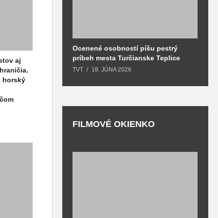
Ocenené osobností píšu pestrý
B
príbeh mesta Turčianske Teplice
l
stov aj
o
hraničia.
TVT
18. JÚNA 2026
T
, horský
ačom
FILMOVÉ OKIENKO
F
T