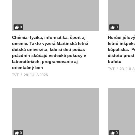
0
0
Chémia, fyzika, informatika, šport aj
Horúci júlov
umenie. Takto vyzerá Martinská letná
letnú inšpek
detská univerzita, kde si deti počas
kúpaliska. P
prázdnin skúšajú vedecké pokusy v
čistotu pros
laboratóriách, programovanie aj
bufetu
orientačný beh
TVT
28. JÚLA
TVT
28. JÚLA 2026
0
0