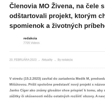
lístok na vlak v
ihličnany
Členovia MO Živena, na čele
pokladni na
upozorňujú
stanici, budete si
obyvatelia už d
odštartovali projekt, ktorým 
musieť priplatiť
roky
spomienok a životných príbeh
redakcia
7705 Videos
20. FEBRUÁRA 2023
Aktuality
By redakcia
V stredu (15.2.2023) zavítal do zariadenia Medik M, predse
Mišútovou. Prišli spoločne predstaviť nový projekt s názvo
Janko Cíger ako známy glosátor chce prispieť k tomu, aby sen
zážitky či skúsenosti môžu ostatných rozšíriť obzory. A na