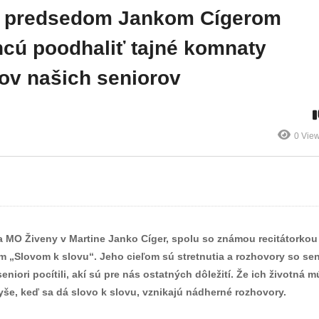
najviac
svetu vedieť že tu
 s predsedom Jankom Cígerom
ubytovaných bolo
sú, že sú spolu a
lhé
v roku 2021 v
že sú silnejší ako
chcú poodhaliť tajné komnaty
Žilinskom kraji
boli včera
ov našich seniorov
0 Vie
da MO Živeny v Martine Janko Cíger, spolu so známou recitátorkou
m „Slovom k slovu“. Jeho cieľom sú stretnutia a rozhovory so sen
iori pocítili, akí sú pre nás ostatných dôležití. Že ich životná m
vyše, keď sa dá slovo k slovu, vznikajú nádherné rozhovory.