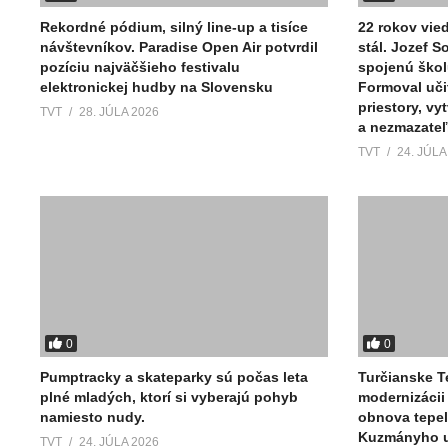
Rekordné pódium, silný line-up a tisíce
22 rokov vied
návštevníkov. Paradise Open Air potvrdil
stál. Jozef 
pozíciu najväčšieho festivalu
spojenú škol
elektronickej hudby na Slovensku
Formoval uči
priestory, vy
TVT
28. JÚLA 2026
a nezmazate
TVT
24. JÚLA
0
0
Pumptracky a skateparky sú počas leta
Turčianske T
plné mladých, ktorí si vyberajú pohyb
modernizácii 
namiesto nudy.
obnova tepe
Kuzmányho ul
TVT
24. JÚLA 2026