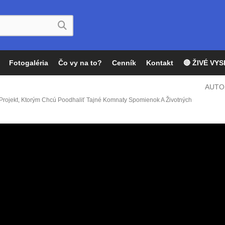
Fotogaléria
Čo vy na to?
Cenník
Kontakt
🔴 ŽIVÉ VYS
AUTO
rojekt, Ktorým Chcú Poodhaliť Tajné Komnaty Spomienok A Životných