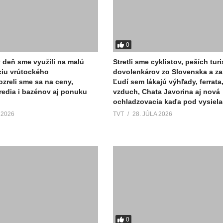
0
ý deň sme využili na malú
Stretli sme cyklistov, peších turi
ciu vrútockého
dovolenkárov zo Slovenska a za
ozreli sme sa na ceny,
Ľudí sem lákajú výhľady, ferrata
tredia i bazénov aj ponuku
vzduch, Chata Javorina aj nová
ochladzovacia kaďa pod vysiel
 2026
TVT
28. JÚLA 2026
0