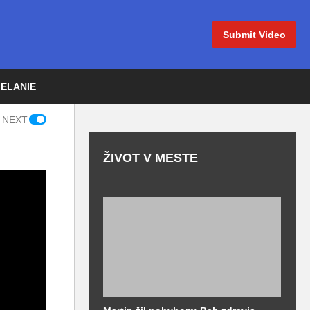
Submit Video
IELANIE
 NEXT
ŽIVOT V MESTE