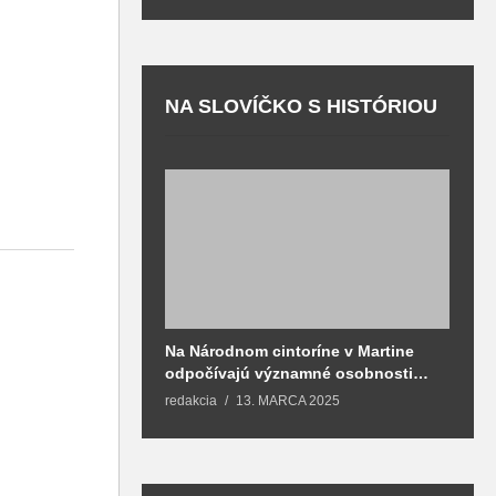
NA SLOVÍČKO S HISTÓRIOU
Na Národnom cintoríne v Martine
N
odpočívajú významné osobnosti
F
spojené aj s mestom Martin
redakcia
13. MARCA 2025
T