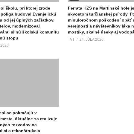
ol školu, pri ktorej zrode
Ferrata HZS na Martinské hole j
Sopoliga budoval Evanjelickú
skvostom turčianskej prírody. P
u od jej úplných začiatkov.
minuloročnom poškodení opäť s
teľov, modernizoval
verejnosti a návštevníkov láka n
tváral silnú školskú komunitu
mostíky, skalné úseky aj vodop
ľnú stopu
TVT
24. JÚLA 2026
 2026
eplice pokračujú v
mesta. Aktuálne sa realizuje
lných rozvodov na
ici a rekonštrukcia