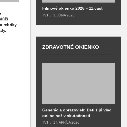
e
Filmové okienko 2026 – 11.časť
o
TVT
3. JÚNA 2026
lúži
a rebríky,
ády.
ZDRAVOTNÉ OKIENKO
Generácia obrazoviek: Deti žijú viac
D
online než v skutočnosti
z
h
TVT
17. APRÍLA 2026
T