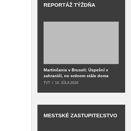
REPORTÁŽ TÝŽDŇA
Martinčania v Bruseli: Úspešní v
D
zahraničí, no srdcom stále doma
H
k
TVT
10. JÚLA 2026
T
MESTSKÉ ZASTUPITEĽSTVO