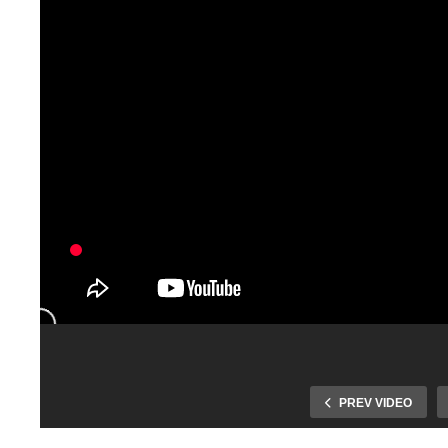
Jednu zo skup
mohutných
borovíc na Sev
vyvrátil vietor 
PREV VIDEO
Ak si zvyknete
stenu bytovky.
kupovať cestovný
niektoré nahnu