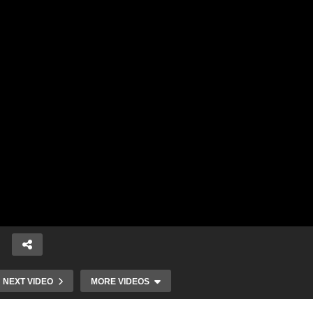
Vraky motorových
vozidiel budú z
Členovia, ale aj
iny
ulíc odstránené,
mnohí
zber živých
sympatizanti
ere
vianočných
Spoločnosti na
na
stromčekov,
pomoc osobám s
NEXT VIDEO
MORE VIDEOS
 Na
nominácie na
autizmom dali
té
Knihu Turca 2023,
opäť celému