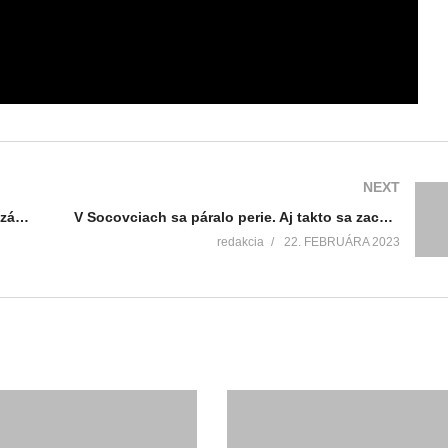
NEXT
Hrdí rodičia, so svojimi malým pokladom a zároveň prvým Martinčanom narodeným v roku 2023 sa prišli oficiálne predstaviť primátorovi mesta
V Socovciach sa páralo perie. Aj takto sa zachovávajú zvyky a tradície našich starých rodičov
redakcia
22. FEBRUÁRA 2023