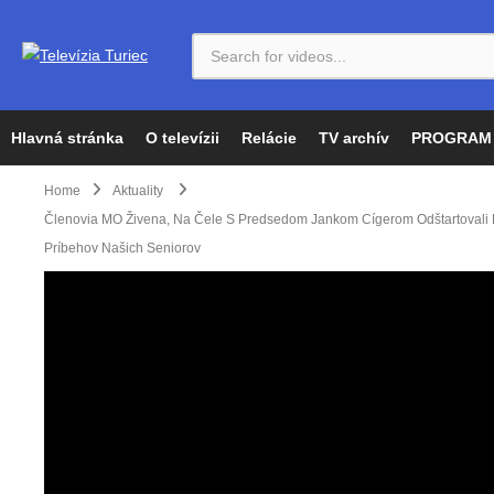
Hlavná stránka
O televízii
Relácie
TV archív
PROGRAM
Home
Aktuality
Členovia MO Živena, Na Čele S Predsedom Jankom Cígerom Odštartovali P
Príbehov Našich Seniorov