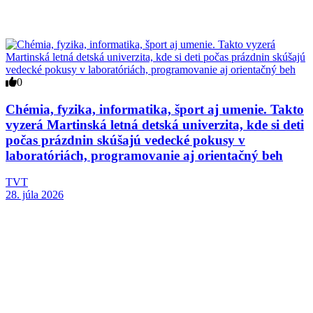
0
Chémia, fyzika, informatika, šport aj umenie. Takto
vyzerá Martinská letná detská univerzita, kde si deti
počas prázdnin skúšajú vedecké pokusy v
laboratóriách, programovanie aj orientačný beh
TVT
28. júla 2026