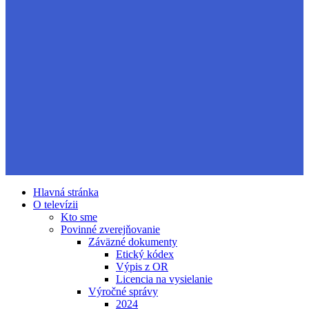
Hlavná stránka
O televízii
Kto sme
Povinné zverejňovanie
Záväzné dokumenty
Etický kódex
Výpis z OR
Licencia na vysielanie
Výročné správy
2024