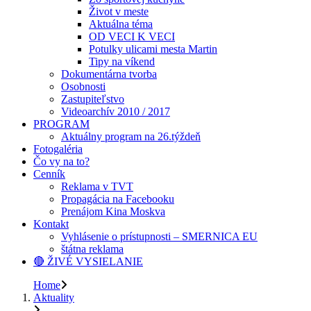
Život v meste
Aktuálna téma
OD VECI K VECI
Potulky ulicami mesta Martin
Tipy na víkend
Dokumentárna tvorba
Osobnosti
Zastupiteľstvo
Videoarchív 2010 / 2017
PROGRAM
Aktuálny program na 26.týždeň
Fotogaléria
Čo vy na to?
Cenník
Reklama v TVT
Propagácia na Facebooku
Prenájom Kina Moskva
Kontakt
Vyhlásenie o prístupnosti – SMERNICA EU
štátna reklama
🔴 ŽIVÉ VYSIELANIE
Home
Aktuality