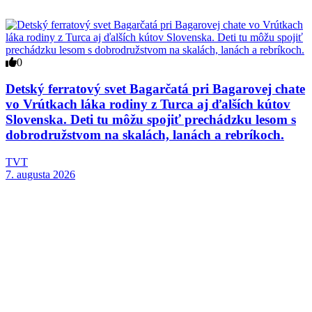
0
Detský ferratový svet Bagarčatá pri Bagarovej chate
vo Vrútkach láka rodiny z Turca aj ďalších kútov
Slovenska. Deti tu môžu spojiť prechádzku lesom s
dobrodružstvom na skalách, lanách a rebríkoch.
TVT
7. augusta 2026