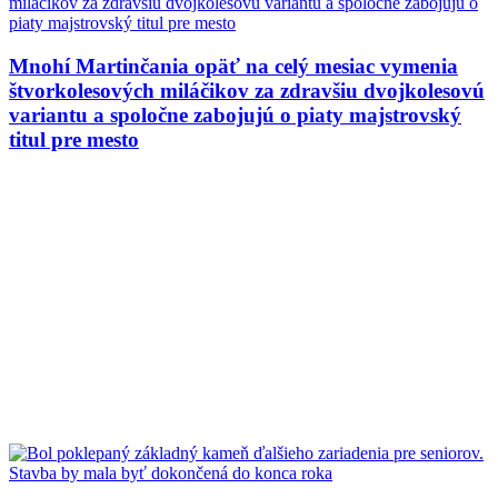
Mnohí Martinčania opäť na celý mesiac vymenia
štvorkolesových miláčikov za zdravšiu dvojkolesovú
variantu a spoločne zabojujú o piaty majstrovský
titul pre mesto