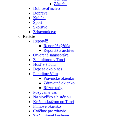
Záturčie
Dobrovoľníctvo
Doprava
Kultúra
Šport
Školstvo
Zdravotníctvo
Relácie
Reportáž
Reportáž týždňa
Reportáž z archívu
Otvorená samospráva
Za kultúrou v Turci
Hosť v štúdiu
Deje sa okolo nás
Poradíme Vám
Právnicke okienko
Zdravotné okienko
Rôzne rady
Pozývame vás
Na slovíčko s históriou
Krížom-krážom po Turci
Filmové okienko
Cvičíme pre zdravie
Zo športovej kuchyne