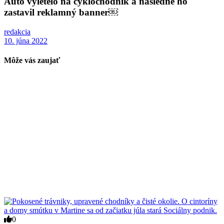
Auto vyletelo na cyklochodník a následne ho
zastavil reklamný banner￼
redakcia
10. júna 2022
Môže vás zaujať
0