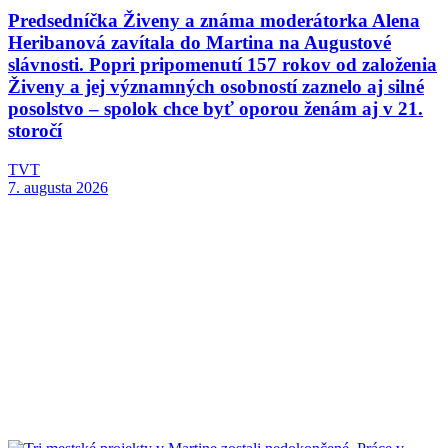
Predsedníčka Živeny a známa moderátorka Alena
Heribanová zavítala do Martina na Augustové
slávnosti. Popri pripomenutí 157 rokov od založenia
Živeny a jej významných osobností zaznelo aj silné
posolstvo – spolok chce byť oporou ženám aj v 21.
storočí
TVT
7. augusta 2026