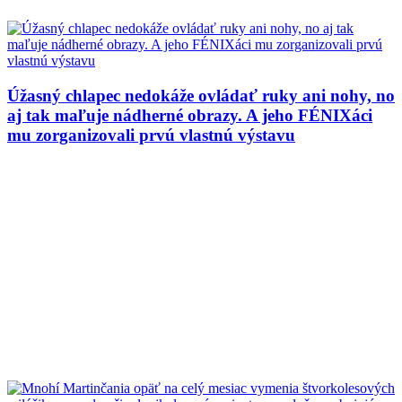
Úžasný chlapec nedokáže ovládať ruky ani nohy, no
aj tak maľuje nádherné obrazy. A jeho FÉNIXáci
mu zorganizovali prvú vlastnú výstavu