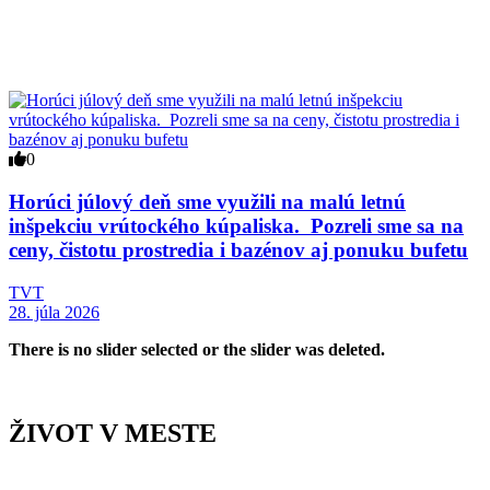
0
Horúci júlový deň sme využili na malú letnú
inšpekciu vrútockého kúpaliska. Pozreli sme sa na
ceny, čistotu prostredia i bazénov aj ponuku bufetu
TVT
28. júla 2026
There is no slider selected or the slider was deleted.
ŽIVOT V MESTE