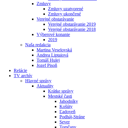
Zmluvy
Zmluvy uzatvorené
Zmluvy ukončené
Verejné obstarávanie
Verejné obstarávanie 2019
Verejné obstarávanie 2018
Výberové konanie
2019
Naša redakcia
Martina Veselovská
Andrea Liptaiová
Tomáš Hulej
Jozef Pisoň
Relácie
TV archív
Hlavné správy
Aktuality
Krátke správy
Mestské časti
Jahodníky
Košúty
Ľadoveň
Podháj-Stráne
Sever
Tomčany