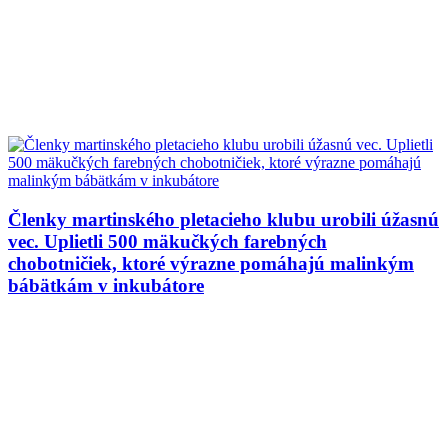
Členky martinského pletacieho klubu urobili úžasnú
vec. Uplietli 500 mäkučkých farebných
chobotničiek, ktoré výrazne pomáhajú malinkým
bábätkám v inkubátore