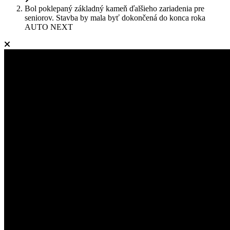
Bol poklepaný základný kameň ďalšieho zariadenia pre
seniorov. Stavba by mala byť dokončená do konca roka
AUTO NEXT