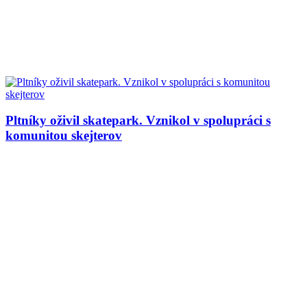
Pltníky oživil skatepark. Vznikol v spolupráci s
komunitou skejterov