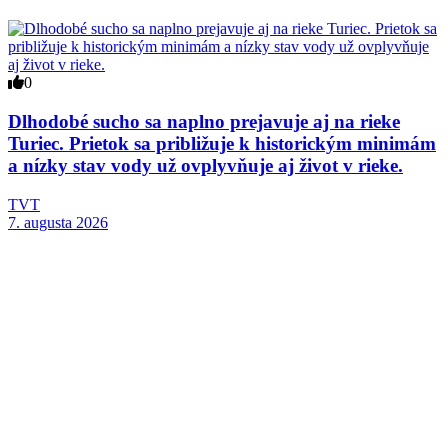
0
Dlhodobé sucho sa naplno prejavuje aj na rieke
Turiec. Prietok sa približuje k historickým minimám
a nízky stav vody už ovplyvňuje aj život v rieke.
TVT
7. augusta 2026