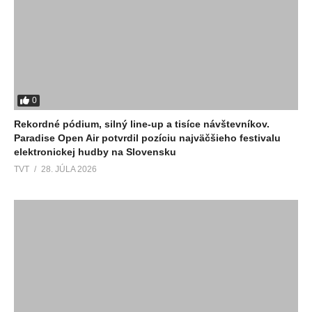
0
Rekordné pódium, silný line-up a tisíce návštevníkov.
Paradise Open Air potvrdil pozíciu najväčšieho festivalu
elektronickej hudby na Slovensku
TVT
28. JÚLA 2026