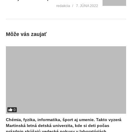
redakcia
7. JÚNA 2022
Môže vás zaujať
0
Chémia, fyzika, informatika, šport aj umenie. Takto vyzerá
Martinská letná detská univerzita, kde si deti počas
prázdnin skúšajú vedecké pokusy v laboratóriách,