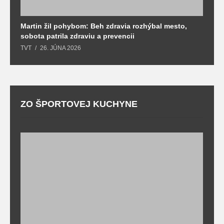
Martin žil pohybom: Beh zdravia rozhýbal mesto,
T
sobota patrila zdraviu a prevencii
T
TVT
26. JÚNA 2026
ZO ŠPORTOVEJ KUCHYNE