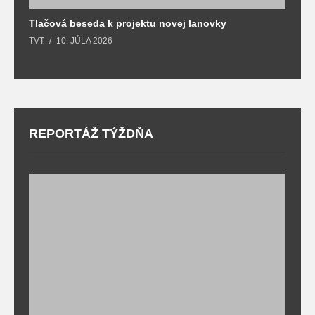
Tlačová beseda k projektu novej lanovky
O
TVT
10. JÚLA 2026
T
REPORTÁŽ TÝŽDŇA