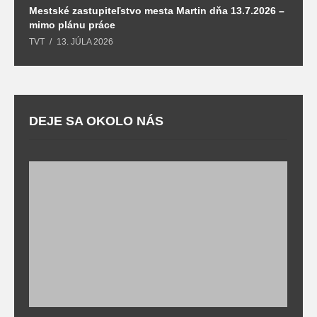
Mestské zastupiteľstvo mesta Martin dňa 13.7.2026 –
M
mimo plánu práce
T
TVT
13. JÚLA 2026
DEJE SA OKOLO NÁS