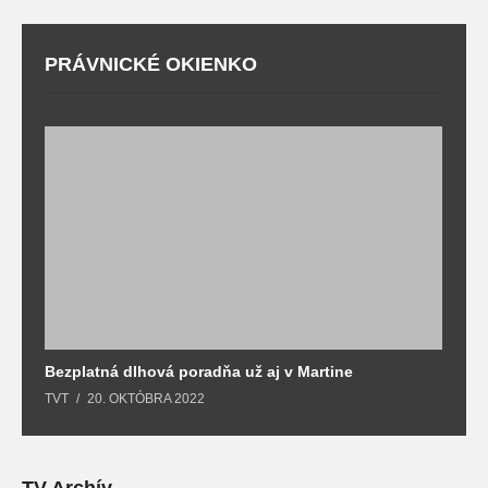
PRÁVNICKÉ OKIENKO
Bezplatná dlhová poradňa už aj v Martine
Z
TVT
20. OKTÓBRA 2022
T