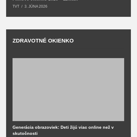
TVT
3. JÚNA 2026
ZDRAVOTNÉ OKIENKO
Generácia obrazoviek: Deti žijú viac online než v
D
skutočnosti
s