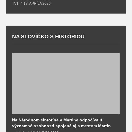
TVT
17. APRÍLA 2026
T
NA SLOVÍČKO S HISTÓRIOU
Na Národnom cintoríne v Martine odpočívajú
N
významné osobnosti spojené aj s mestom Martin
R