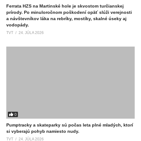
Ferrata HZS na Martinské hole je skvostom turčianskej
prírody. Po minuloročnom poškodení opäť slúži verejnosti
a návštevníkov láka na rebríky, mostíky, skalné úseky aj
vodopády.
TVT
24. JÚLA 2026
0
Pumptracky a skateparky sú počas leta plné mladých, ktorí
si vyberajú pohyb namiesto nudy.
TVT
24. JÚLA 2026