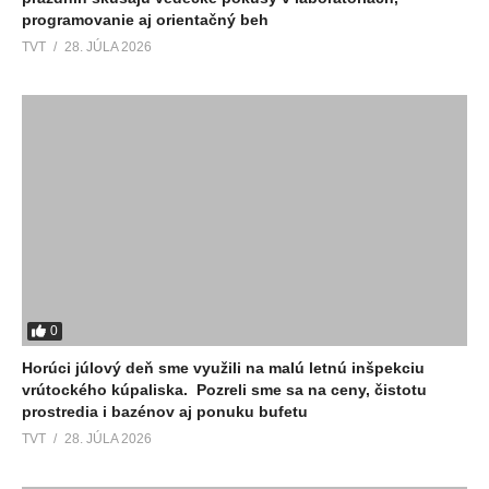
programovanie aj orientačný beh
TVT
28. JÚLA 2026
0
Horúci júlový deň sme využili na malú letnú inšpekciu
vrútockého kúpaliska. Pozreli sme sa na ceny, čistotu
prostredia i bazénov aj ponuku bufetu
TVT
28. JÚLA 2026