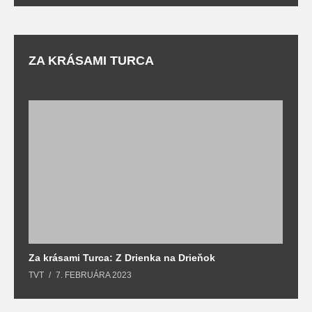
ZA KRÁSAMI TURCA
Za krásami Turca: Z Drienka na Drieňok
Z
TVT
7. FEBRUÁRA 2023
T