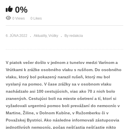
0%
0 Views
0 Likes
6. JÚNA 2022
Aktuality
Vrútky
By redakcia
V piatok večer došlo v jednom z tunelov medzi Varínom a
Vrútkami k zrážke osobného vlaku s rušňom. Do osobného
vlaku, ktorý bol pokazený narazil rušeň, ktorý mu bol
vyslaný na pomoc. V čase zrážky sa v osobnom vlaku
nachádzalo asi 100 cestujúcich, viac ako 70 z nich bolo
zranených. Cestujúci boli na mieste ošetrení a tí, ktorí si
vyžadovali urgentnú pomoc boli prevážaní do nemocníc v
Martine, Žiline, v Dolnom Kubíne, v Ružomberku či v
Považskej Bystrici. Ako následne informovali zástupcovia
jednotlivých nemocníc, počas nešťastia nešťastie nikto