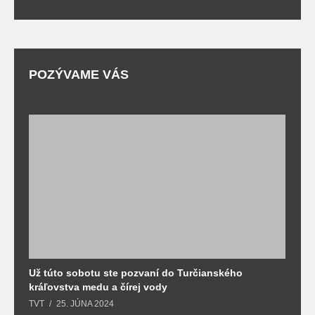
POZÝVAME VÁS
Už túto sobotu ste pozvaní do Turčianského
M
kráľovstva medu a čírej vody
o
TVT
25. JÚNA 2024
T