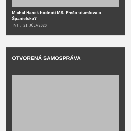
Michal Hanek hodnotí MS: Prečo triumfovalo
S
Španielsko?
t
TVT
21. JÚLA 2026
T
OTVORENÁ SAMOSPRÁVA