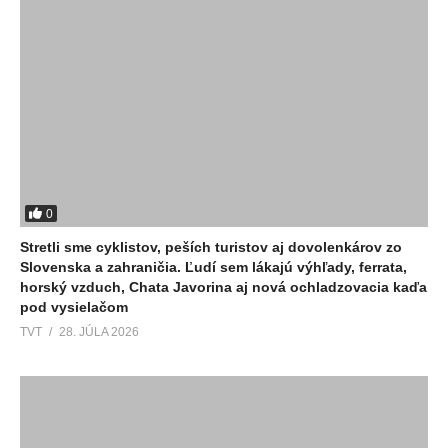
0
Stretli sme cyklistov, peších turistov aj dovolenkárov zo
Slovenska a zahraničia. Ľudí sem lákajú výhľady, ferrata,
horský vzduch, Chata Javorina aj nová ochladzovacia kaďa
pod vysielačom
TVT
28. JÚLA 2026