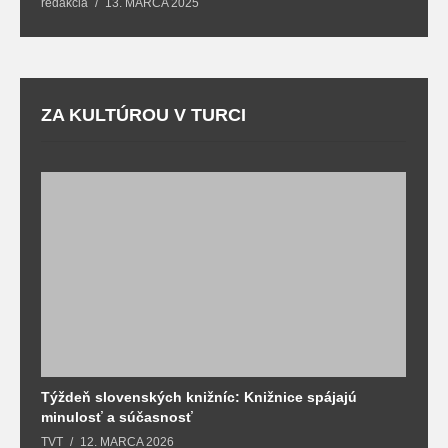
redakcia
13. MARCA 2025
T
ZA KULTÚROU V TURCI
Týždeň slovenských knižníc: Knižnice spájajú
J
minulosť a súčasnosť
k
TVT
12. MARCA 2026
T