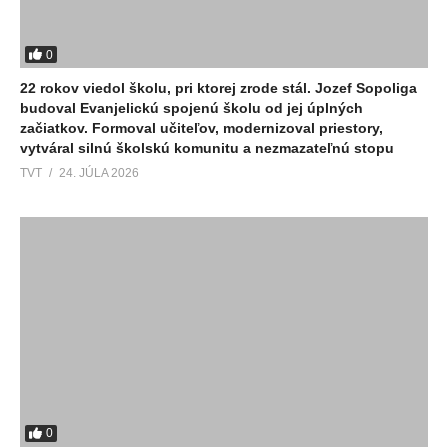
0
22 rokov viedol školu, pri ktorej zrode stál. Jozef Sopoliga
budoval Evanjelickú spojenú školu od jej úplných
začiatkov. Formoval učiteľov, modernizoval priestory,
vytváral silnú školskú komunitu a nezmazateľnú stopu
TVT
24. JÚLA 2026
0