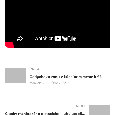
PREV
Oddychovú zónu v kúpeľnom meste krášli drevorezba. Stráži ju ˝ochranca prírody˝
redakcia
6. JÚNA 2022
NEXT
Členky martinského pletacieho klubu urobili úžasnú vec. Uplietli 500 mäkučkých farebných chobotničiek, ktoré výrazne pomáhajú malinkým bábätkám v inkubátore