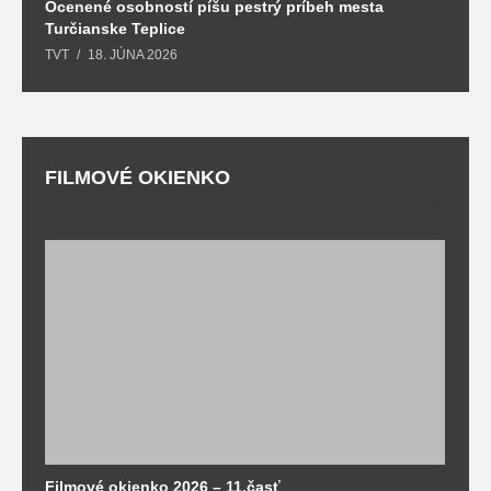
Ocenené osobností píšu pestrý príbeh mesta
B
Turčianske Teplice
n
TVT
18. JÚNA 2026
T
FILMOVÉ OKIENKO
F
T
Filmové okienko 2026 – 11.časť