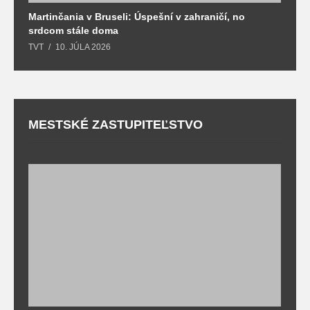
Martinčania v Bruseli: Úspešní v zahraničí, no
D
srdcom stále doma
m
TVT
10. JÚLA 2026
T
MESTSKÉ ZASTUPITEĽSTVO