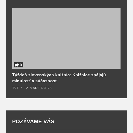
0
Týždeň slovenských knižníc: Knižnice spájajú
J
minulosť a súčasnosť
k
TVT
12. MARCA 2026
T
POZÝVAME VÁS