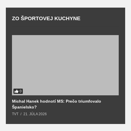
ZO ŠPORTOVEJ KUCHYNE
0
Michal Hanek hodnotí MS: Prečo triumfovalo
S
Španielsko?
t
TVT
21. JÚLA 2026
T