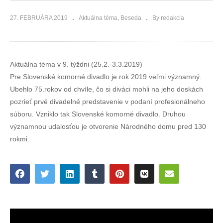
27. FEBRUÁRA 2019
Aktuálna téma
Beseda
By redakcia
Aktuálna téma v 9. týždni (25.2.-3.3.2019)
Pre Slovenské komorné divadlo je rok 2019 veľmi významný.
Ubehlo 75.rokov od chvíle, čo si diváci mohli na jeho doskách
pozrieť prvé divadelné predstavenie v podaní profesionálneho
súboru. Vzniklo tak Slovenské komorné divadlo. Druhou
významnou udalosťou je otvorenie Národného domu pred 130
rokmi.