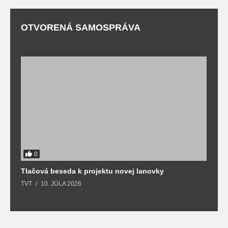
OTVORENÁ SAMOSPRÁVA
0
Tlačová beseda k projektu novej lanovky
O
TVT
10. JÚLA 2026
T