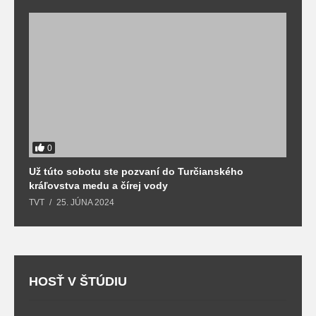
0
Už túto sobotu ste pozvaní do Turčianského
M
kráľovstva medu a čírej vody
o
TVT
25. JÚNA 2024
T
HOSŤ V ŠTÚDIU