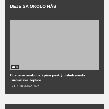
DEJE SA OKOLO NÁS
0
Ocenené osobností píšu pestrý príbeh mesta
B
Turčianske Teplice
n
TVT
18. JÚNA 2026
T