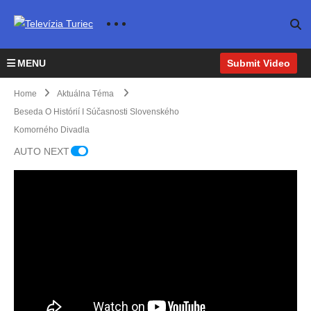
MENU
Submit Video
Home
Aktuálna Téma
Beseda O Histórií I Súčasnosti Slovenského
Komorného Divadla
S
posl
AUTO NEXT
anca
mi
Žilins
kého
sam
ospr
ávne
ho
kraja
Bese
za
da o
Udal