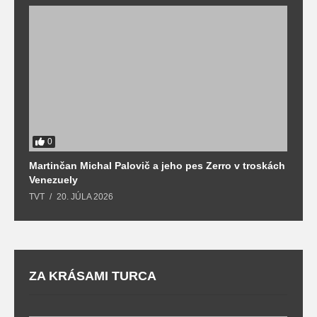
0
Martinčan Michal Palovič a jeho pes Zerro v troskách
N
Venezuely
c
TVT
20. JÚLA 2026
re
ZA KRÁSAMI TURCA