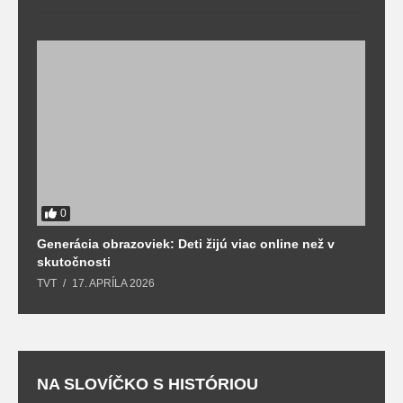
0
Generácia obrazoviek: Deti žijú viac online než v
D
skutočnosti
s
TVT
17. APRÍLA 2026
T
NA SLOVÍČKO S HISTÓRIOU