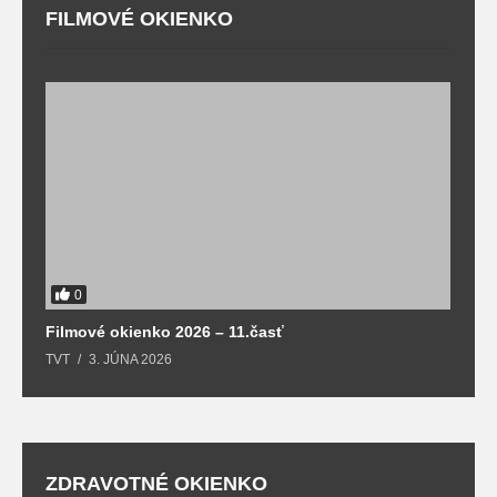
FILMOVÉ OKIENKO
F
T
0
Filmové okienko 2026 – 11.časť
TVT
3. JÚNA 2026
ZDRAVOTNÉ OKIENKO