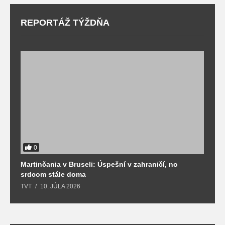
REPORTÁŽ TÝŽDŇA
0
Martinčania v Bruseli: Úspešní v zahraničí, no
D
srdcom stále doma
m
TVT
10. JÚLA 2026
T