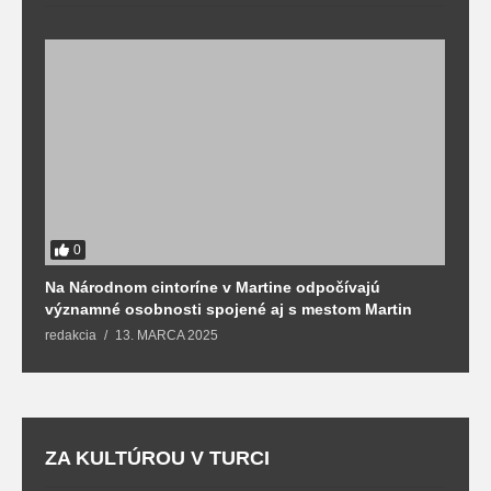
0
Na Národnom cintoríne v Martine odpočívajú
N
významné osobnosti spojené aj s mestom Martin
R
redakcia
13. MARCA 2025
T
ZA KULTÚROU V TURCI