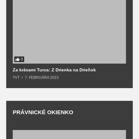
0
Za krásami Turca: Z Drienka na Drieňok
Z
TVT
7. FEBRUÁRA 2023
T
PRÁVNICKÉ OKIENKO