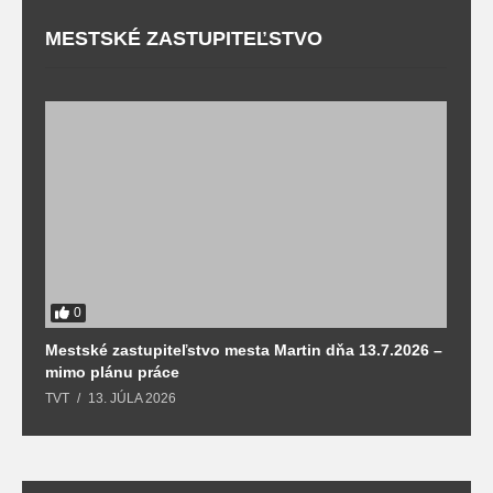
MESTSKÉ ZASTUPITEĽSTVO
0
Mestské zastupiteľstvo mesta Martin dňa 13.7.2026 –
M
mimo plánu práce
T
TVT
13. JÚLA 2026