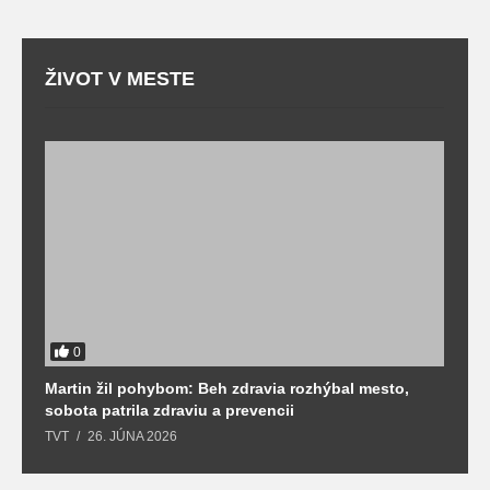
ŽIVOT V MESTE
0
Martin žil pohybom: Beh zdravia rozhýbal mesto,
T
sobota patrila zdraviu a prevencii
T
TVT
26. JÚNA 2026