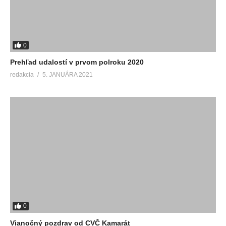
0
Prehľad udalostí v prvom polroku 2020
redakcia
5. JANUÁRA 2021
0
Vianočný pozdrav od CVČ Kamarát