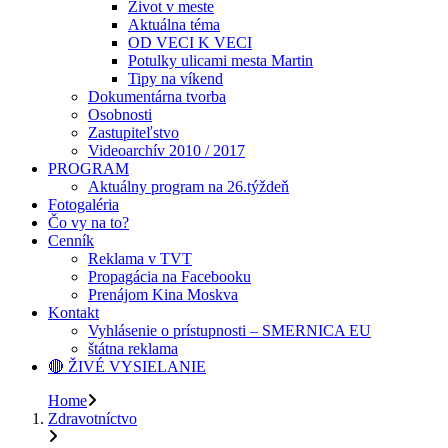
Život v meste
Aktuálna téma
OD VECI K VECI
Potulky ulicami mesta Martin
Tipy na víkend
Dokumentárna tvorba
Osobnosti
Zastupiteľstvo
Videoarchív 2010 / 2017
PROGRAM
Aktuálny program na 26.týždeň
Fotogaléria
Čo vy na to?
Cenník
Reklama v TVT
Propagácia na Facebooku
Prenájom Kina Moskva
Kontakt
Vyhlásenie o prístupnosti – SMERNICA EU
štátna reklama
🔴 ŽIVÉ VYSIELANIE
Home
Zdravotníctvo