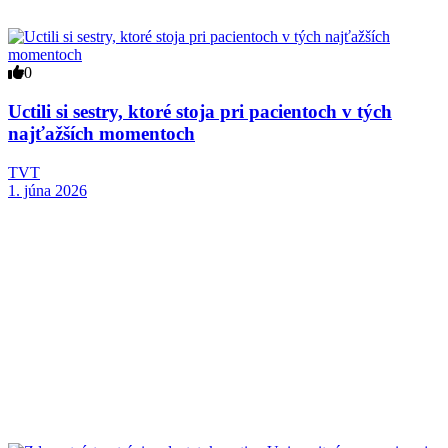
0
Uctili si sestry, ktoré stoja pri pacientoch v tých
najťažších momentoch
TVT
1. júna 2026