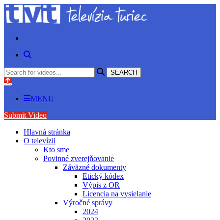
MENU
Submit Video
Hlavná stránka
O televízii
Kto sme
Povinné zverejňovanie
Záväzné dokumenty
Etický kódex
Výpis z OR
Licencia na vysielanie
Výročné správy
2024