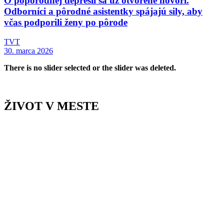
O popôrodnej depresii sa už otvorene hovorí.
Odborníci a pôrodné asistentky spájajú sily, aby
včas podporili ženy po pôrode
TVT
30. marca 2026
There is no slider selected or the slider was deleted.
ŽIVOT V MESTE