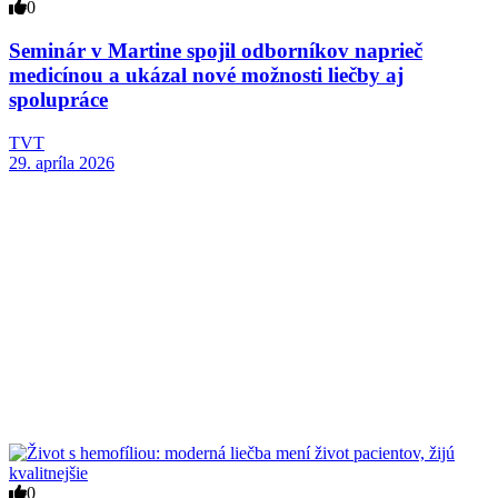
0
Seminár v Martine spojil odborníkov naprieč
medicínou a ukázal nové možnosti liečby aj
spolupráce
TVT
29. apríla 2026
0