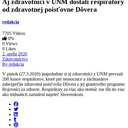
Aj zdravotníci v UNM dostali respirátory
od zdravotnej poisťovne Dôvera
redakcia
7705 Videos
0%
0 Views
0 Likes
2. apríla 2020
Zdravotníctvo
By redakcia
V piatok (27.3.2020) )napoludnie si aj zdravotníci z UNM prevzali
200 kusov respirátorov, ktoré pre nemocnice a záchranárov
zabezpečila zdravotná poisťovňa Dôvera z jej grantového programu
Bojovníci za zdravie. Respirátory za viac ako stotisíc eur išli do viac
ako tridsiatich zariadení naprieč Slovenskom.