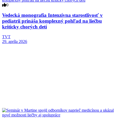
0
Vedecká monografia Intenzívna starostlivosť v
pediatrii prináša komplexný pohľad na liečbu
kriticky chorých detí
TVT
29. apríla 2026