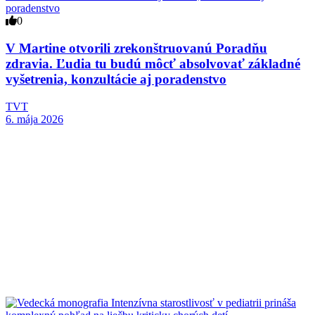
0
V Martine otvorili zrekonštruovanú Poradňu
zdravia. Ľudia tu budú môcť absolvovať základné
vyšetrenia, konzultácie aj poradenstvo
TVT
6. mája 2026