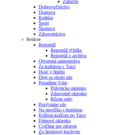
Záturčie
Dobrovoľníctvo
Doprava
Kultúra
Šport
Školstvo
Zdravotníctvo
Relácie
Reportáž
Reportáž týždňa
Reportáž z archívu
Otvorená samospráva
Za kultúrou v Turci
Hosť v štúdiu
Deje sa okolo nás
Poradíme Vám
Právnicke okienko
Zdravotné okienko
Rôzne rady
Pozývame vás
Na slovíčko s históriou
Krížom-krážom po Turci
Filmové okienko
Cvičíme pre zdravie
Zo športovej kuchyne