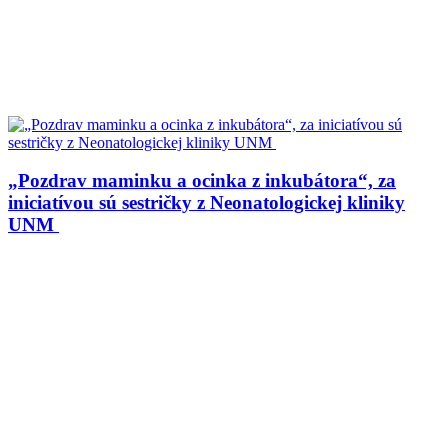
„Pozdrav maminku a ocinka z inkubátora“, za
iniciatívou sú sestričky z Neonatologickej kliniky
UNM