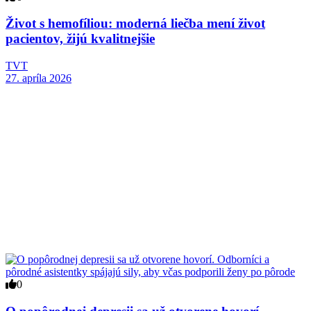
Život s hemofíliou: moderná liečba mení život
pacientov, žijú kvalitnejšie
TVT
27. apríla 2026
0