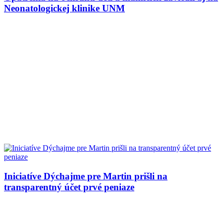
Neonatologickej klinike UNM
Iniciatíve Dýchajme pre Martin prišli na
transparentný účet prvé peniaze