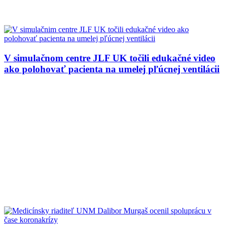
V simulačnom centre JLF UK točili edukačné video
ako polohovať pacienta na umelej pľúcnej ventilácii