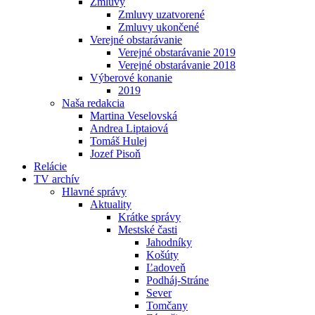
Zmluvy
Zmluvy uzatvorené
Zmluvy ukončené
Verejné obstarávanie
Verejné obstarávanie 2019
Verejné obstarávanie 2018
Výberové konanie
2019
Naša redakcia
Martina Veselovská
Andrea Liptaiová
Tomáš Hulej
Jozef Pisoň
Relácie
TV archív
Hlavné správy
Aktuality
Krátke správy
Mestské časti
Jahodníky
Košúty
Ľadoveň
Podháj-Stráne
Sever
Tomčany