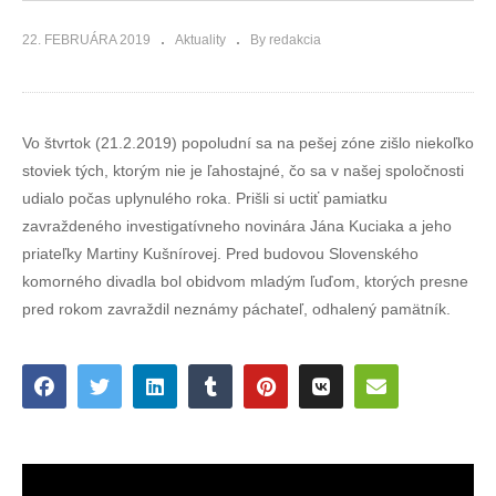
22. FEBRUÁRA 2019
Aktuality
By redakcia
Vo štvrtok (21.2.2019) popoludní sa na pešej zóne zišlo niekoľko
stoviek tých, ktorým nie je ľahostajné, čo sa v našej spoločnosti
udialo počas uplynulého roka. Prišli si uctiť pamiatku
zavraždeného investigatívneho novinára Jána Kuciaka a jeho
priateľky Martiny Kušnírovej. Pred budovou Slovenského
komorného divadla bol obidvom mladým ľuďom, ktorých presne
pred rokom zavraždil neznámy páchateľ, odhalený pamätník.