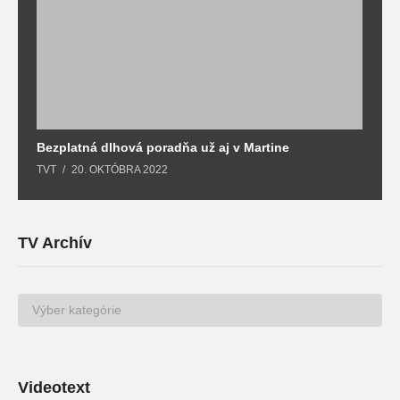
Bezplatná dlhová poradňa už aj v Martine
Z
TVT
20. OKTÓBRA 2022
T
TV Archív
TV
Archív
Videotext