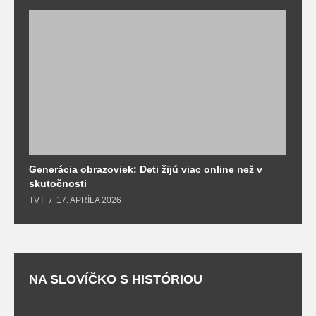
Generácia obrazoviek: Deti žijú viac online než v
D
skutočnosti
s
TVT
17. APRÍLA 2026
T
NA SLOVÍČKO S HISTÓRIOU