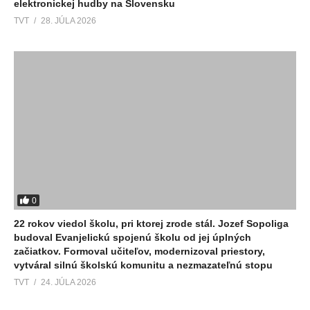
elektronickej hudby na Slovensku
TVT
28. JÚLA 2026
0
22 rokov viedol školu, pri ktorej zrode stál. Jozef Sopoliga
budoval Evanjelickú spojenú školu od jej úplných
začiatkov. Formoval učiteľov, modernizoval priestory,
vytváral silnú školskú komunitu a nezmazateľnú stopu
TVT
24. JÚLA 2026