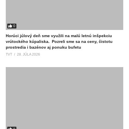
0
Horúci júlový deň sme využili na malú letnú inšpekciu
vrútockého kúpaliska. Pozreli sme sa na ceny, čistotu
prostredia i bazénov aj ponuku bufetu
TVT
28. JÚLA 2026