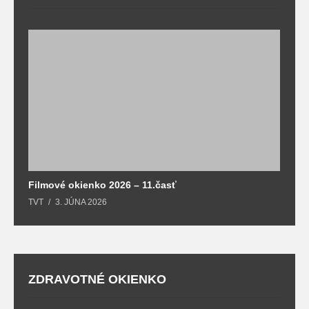
F
T
Filmové okienko 2026 – 11.časť
TVT
3. JÚNA 2026
ZDRAVOTNÉ OKIENKO