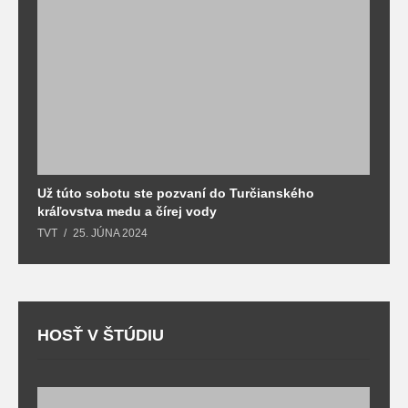
Už túto sobotu ste pozvaní do Turčianského
M
kráľovstva medu a čírej vody
o
TVT
25. JÚNA 2024
T
HOSŤ V ŠTÚDIU