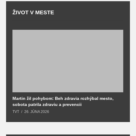
ŽIVOT V MESTE
Martin žil pohybom: Beh zdravia rozhýbal mesto,
T
sobota patrila zdraviu a prevencii
T
TVT
26. JÚNA 2026