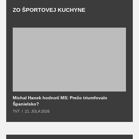
ZO ŠPORTOVEJ KUCHYNE
Michal Hanek hodnotí MS: Prečo triumfovalo
S
Španielsko?
t
TVT
21. JÚLA 2026
T