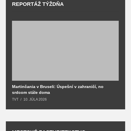
REPORTÁŽ TÝŽDŇA
Martinčania v Bruseli: Úspešní v zahraničí, no
D
srdcom stále doma
m
TVT
10. JÚLA 2026
T