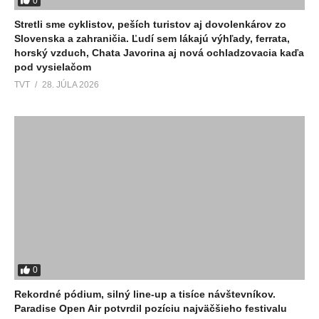
0
Stretli sme cyklistov, peších turistov aj dovolenkárov zo
Slovenska a zahraničia. Ľudí sem lákajú výhľady, ferrata,
horský vzduch, Chata Javorina aj nová ochladzovacia kaďa
pod vysielačom
TVT
28. JÚLA 2026
0
Rekordné pódium, silný line-up a tisíce návštevníkov.
Paradise Open Air potvrdil pozíciu najväčšieho festivalu