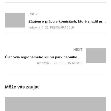
PREV
Záujem o prácu v komisiách, ktoré zriadil primátor mesta Ján Danko je veľký
redakcia
21. FEBRUÁRA 2019
NEXT
Členovia regionálneho klubu parkinsonikov sa stretli na pravidelnej klubovej schôdzi
redakcia
22. FEBRUÁRA 2019
Môže vás zaujať