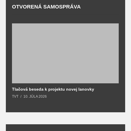
OTVORENÁ SAMOSPRÁVA
Tlačová beseda k projektu novej lanovky
O
TVT
10. JÚLA 2026
T