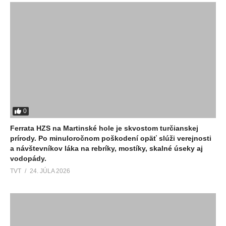
0
Ferrata HZS na Martinské hole je skvostom turčianskej
prírody. Po minuloročnom poškodení opäť slúži verejnosti
a návštevníkov láka na rebríky, mostíky, skalné úseky aj
vodopády.
TVT
24. JÚLA 2026