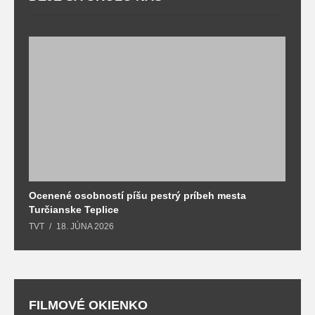
Ocenené osobností píšu pestrý príbeh mesta
B
Turčianske Teplice
n
TVT
18. JÚNA 2026
T
FILMOVÉ OKIENKO