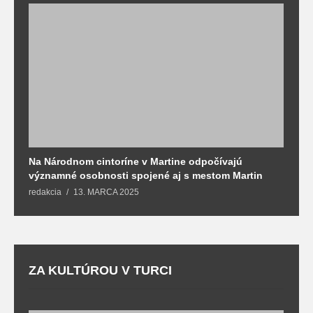
Na Národnom cintoríne v Martine odpočívajú
N
významné osobnosti spojené aj s mestom Martin
R
redakcia
13. MARCA 2025
T
ZA KULTÚROU V TURCI