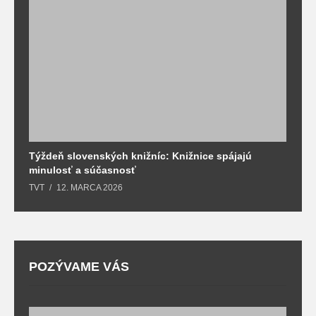
Týždeň slovenských knižníc: Knižnice spájajú
J
minulosť a súčasnosť
k
TVT
12. MARCA 2026
T
POZÝVAME VÁS