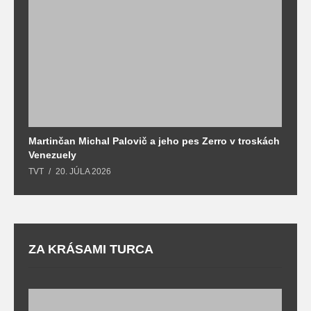
Martinčan Michal Palovič a jeho pes Zerro v troskách
N
Venezuely
c
TVT
20. JÚLA 2026
re
ZA KRÁSAMI TURCA