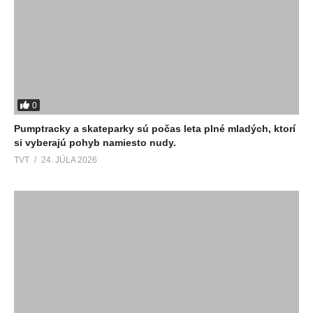
0
Pumptracky a skateparky sú počas leta plné mladých, ktorí
si vyberajú pohyb namiesto nudy.
TVT
24. JÚLA 2026