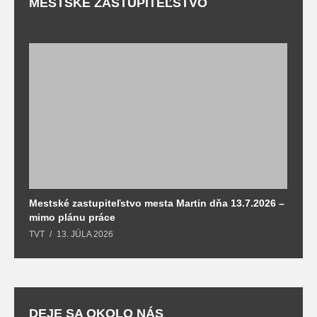
MESTSKÉ ZASTUPITEĽSTVO
Mestské zastupiteľstvo mesta Martin dňa 13.7.2026 –
M
mimo plánu práce
T
TVT
13. JÚLA 2026
DEJE SA OKOLO NÁS