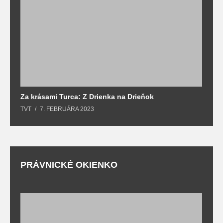
Za krásami Turca: Z Drienka na Drieňok
Z
TVT
7. FEBRUÁRA 2023
T
PRÁVNICKÉ OKIENKO