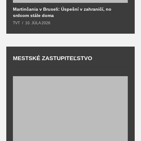
Martinčania v Bruseli: Úspešní v zahraničí, no
D
srdcom stále doma
m
TVT
10. JÚLA 2026
T
MESTSKÉ ZASTUPITEĽSTVO