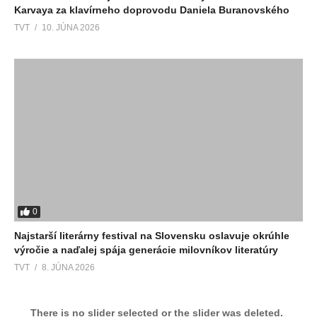
Karvaya za klavírneho doprovodu Daniela Buranovského
TVT
10. JÚNA 2026
0
Najstarší literárny festival na Slovensku oslavuje okrúhle
výročie a naďalej spája generácie milovníkov literatúry
TVT
8. JÚNA 2026
There is no slider selected or the slider was deleted.