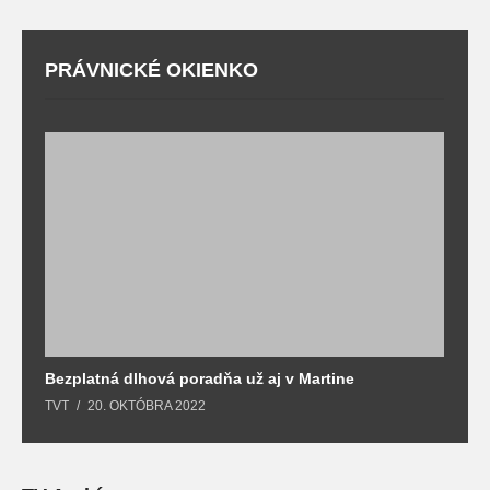
PRÁVNICKÉ OKIENKO
Bezplatná dlhová poradňa už aj v Martine
Z
TVT
20. OKTÓBRA 2022
T