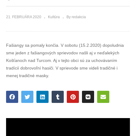
21. FEBRUÁRA 2020
Kultúra
By redakcia
Fašiangy sa pomaly končia. V sobotu (15.2.2020) dopoludnia
sme jeden z fašiangových sprievodov našli aj v neďalekých
Košťanoch nad Turcom. Aj v tejto obci sú za uchovávaním
tradícií dobrovoľní hasiči. V sprievode sme videli tradičné i
menej tradičné masky.