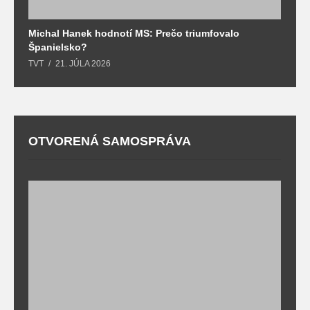
Michal Hanek hodnotí MS: Prečo triumfovalo
S
Španielsko?
t
TVT
21. JÚLA 2026
T
OTVORENÁ SAMOSPRÁVA