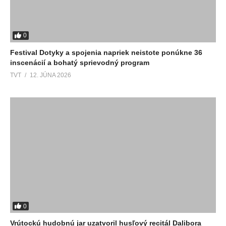
0
Festival Dotyky a spojenia napriek neistote ponúkne 36
inscenácií a bohatý sprievodný program
TVT
12. JÚNA 2026
0
Vrútockú hudobnú jar uzatvoril husľový recitál Dalibora