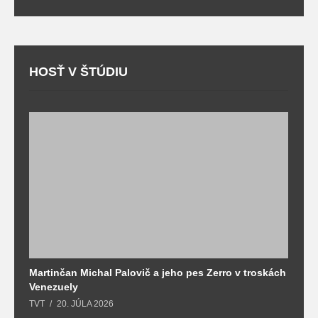
HOSŤ V ŠTÚDIU
Martinčan Michal Palovič a jeho pes Zerro v troskách
N
Venezuely
c
TVT
20. JÚLA 2026
re