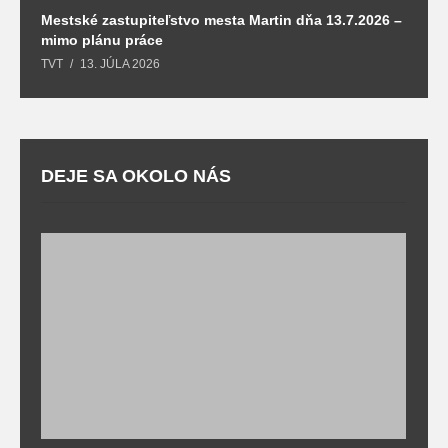
Mestské zastupiteľstvo mesta Martin dňa 13.7.2026 –
M
mimo plánu práce
T
TVT
13. JÚLA 2026
DEJE SA OKOLO NÁS