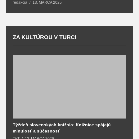
redakcia
13. MARCA 2025
T
ZA KULTÚROU V TURCI
Týždeň slovenských knižníc: Knižnice spájajú
J
minulosť a súčasnosť
k
TVT
12. MARCA 2026
T