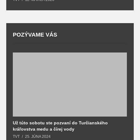
POZÝVAME VÁS
Už túto sobotu ste pozvaní do Turčianského
M
kráľovstva medu a čírej vody
o
TVT
25. JÚNA 2024
T