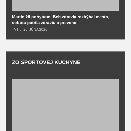
Martin žil pohybom: Beh zdravia rozhýbal mesto,
T
sobota patrila zdraviu a prevencii
T
TVT
26. JÚNA 2026
ZO ŠPORTOVEJ KUCHYNE