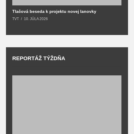
Tlačová beseda k projektu novej lanovky
O
TVT
10. JÚLA 2026
T
REPORTÁŽ TÝŽDŇA