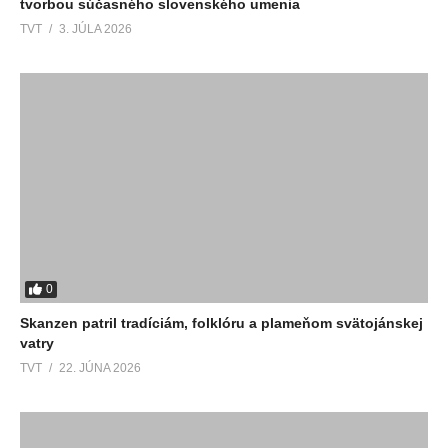
tvorbou súčasného slovenského umenia
TVT
3. JÚLA 2026
0
Skanzen patril tradíciám, folklóru a plameňom svätojánskej
vatry
TVT
22. JÚNA 2026