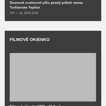
Ocenené osobností píšu pestrý príbeh mesta
B
Turčianske Teplice
n
TVT
18. JÚNA 2026
T
FILMOVÉ OKIENKO
F
T