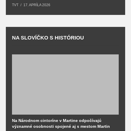
TVT
17. APRÍLA 2026
T
NA SLOVÍČKO S HISTÓRIOU
Na Národnom cintoríne v Martine odpočívajú
N
významné osobnosti spojené aj s mestom Martin
R