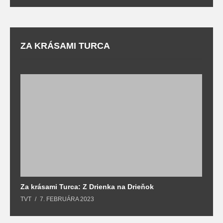
ZA KRÁSAMI TURCA
Za krásami Turca: Z Drienka na Drieňok
Z
TVT
7. FEBRUÁRA 2023
T