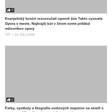
0
Evanjelický kostol rozozvučali operné árie Takto vyzerala
Opera v meste. Najkrajší kút v šírom svete prilákal
milovníkov opery
TVT
14. JÚLA 2026
0
Farby, symboly a litografie svetových majstrov sa stretli s