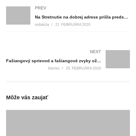
PREV
Na Stretnutie na dobrej adrese prišla predsedníčka Živeny, Magda Vášáryová
redakcia
21. FEBRUÁRA 2020
NEXT
Fašiangový sprievod a fašiangové zvyky ožili aj na Divadelnom námestí
tvturiec
25. FEBRUÁRA 2020
Môže vás zaujať