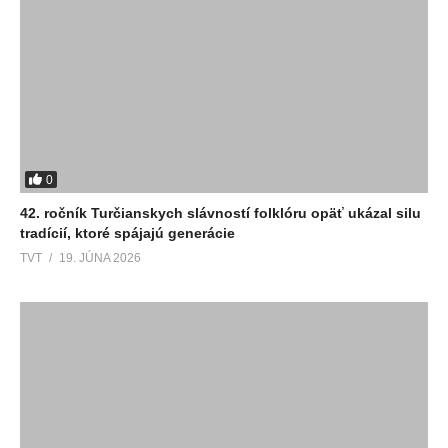
0
42. ročník Turčianskych slávností folklóru opäť ukázal silu
tradícií, ktoré spájajú generácie
TVT
19. JÚNA 2026