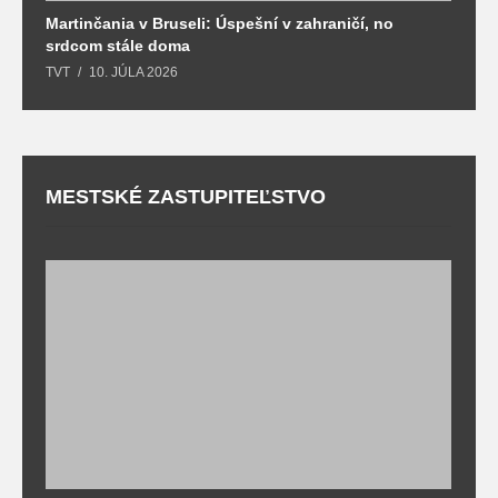
Martinčania v Bruseli: Úspešní v zahraničí, no
D
srdcom stále doma
m
TVT
10. JÚLA 2026
T
MESTSKÉ ZASTUPITEĽSTVO