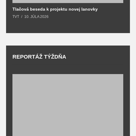
Tlačová beseda k projektu novej lanovky
O
TVT
10. JÚLA 2026
T
REPORTÁŽ TÝŽDŇA