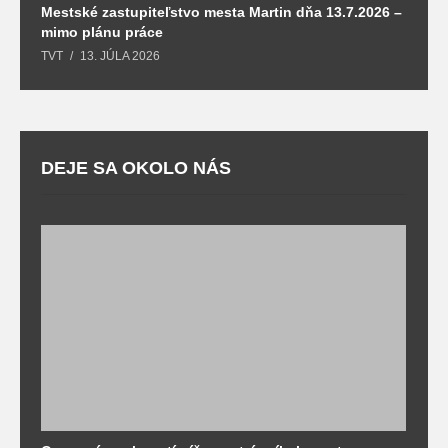
Mestské zastupiteľstvo mesta Martin dňa 13.7.2026 –
M
mimo plánu práce
T
TVT
13. JÚLA 2026
DEJE SA OKOLO NÁS