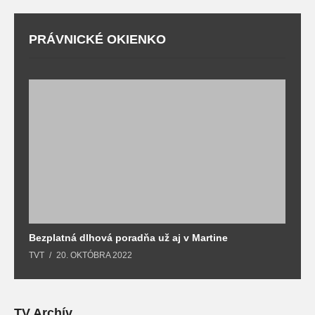
PRÁVNICKÉ OKIENKO
Bezplatná dlhová poradňa už aj v Martine
Z
TVT
20. OKTÓBRA 2022
T
TV Archív