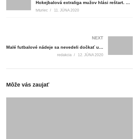
Hokejbalová extraliga mužov hlási reštart. O titul sa pobijú aj hráči Komety Vrútky
tvturiec
11. JÚNA 2020
NEXT
Malé futbalové nádeje sa nevedeli dočkať uvoľnenia opatrení
redakcia
12. JÚNA 2020
Môže vás zaujať