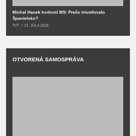
Michal Hanek hodnotí MS: Prečo triumfovalo
S
Španielsko?
t
TVT
21. JÚLA 2026
T
OTVORENÁ SAMOSPRÁVA