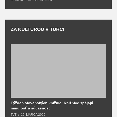
ZA KULTÚROU V TURCI
Týždeň slovenských knižníc: Knižnice spájajú
J
minulosť a súčasnosť
k
TVT
12. MARCA 2026
T