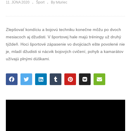
11. JÚNA 2020
Šport
By tvturiec
Zlepšovať kondíciu a bojovú techniku konečne môžu po dvoch
mesiacoch aj džudisti. V športovej hale majú tréningy už druhý
týždeň. Hoci športové zápasenie vo dvojiciach ešte povolené nie
je, mladí džudisti si nácvik bojových cvičení, pohyb a kamarátov
užívajú plnými dúškami.