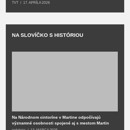
TVT
17. APRÍLA 2026
T
NA SLOVÍČKO S HISTÓRIOU
Na Národnom cintoríne v Martine odpočívajú
N
významné osobnosti spojené aj s mestom Martin
R
redakcia
13. MARCA 2025
T