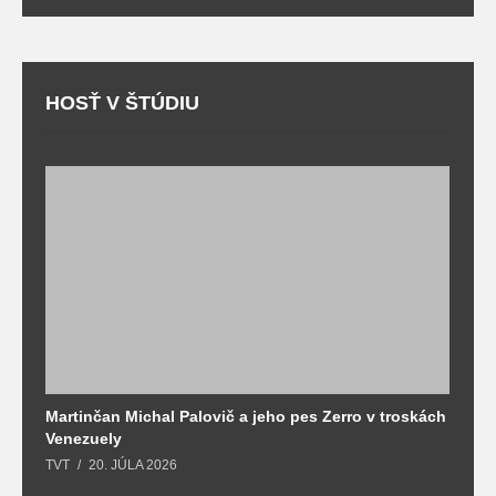
HOSŤ V ŠTÚDIU
Martinčan Michal Palovič a jeho pes Zerro v troskách
N
Venezuely
c
TVT
20. JÚLA 2026
re