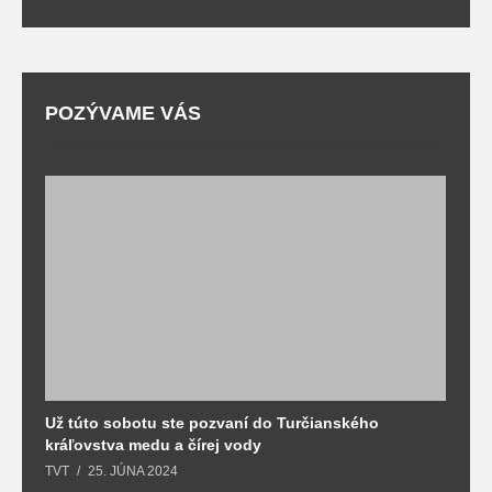
POZÝVAME VÁS
Už túto sobotu ste pozvaní do Turčianského
M
kráľovstva medu a čírej vody
o
TVT
25. JÚNA 2024
T