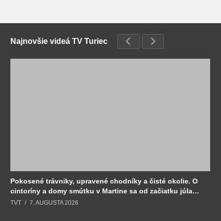
Najnovšie videá TV Turiec
Pokosené trávniky, upravené chodníky a čisté okolie. O
cintoríny a domy smútku v Martine sa od začiatku júla
stará Sociálny podnik.
TVT
7. AUGUSTA 2026