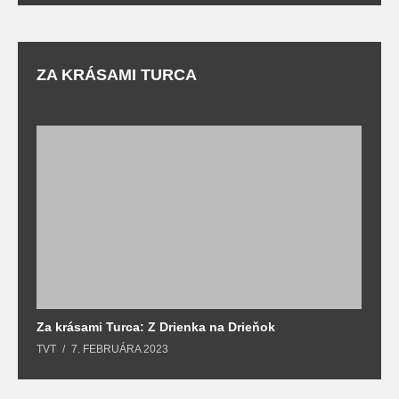
ZA KRÁSAMI TURCA
Za krásami Turca: Z Drienka na Drieňok
Z
TVT
7. FEBRUÁRA 2023
T