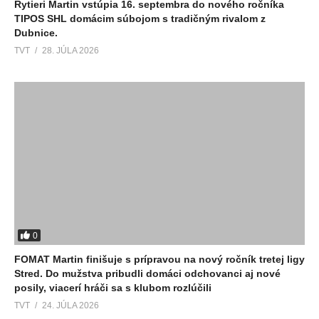
Rytieri Martin vstúpia 16. septembra do nového ročníka
TIPOS SHL domácim súbojom s tradičným rivalom z
Dubnice.
TVT
28. JÚLA 2026
0
FOMAT Martin finišuje s prípravou na nový ročník tretej ligy
Stred. Do mužstva pribudli domáci odchovanci aj nové
posily, viacerí hráči sa s klubom rozlúčili
TVT
24. JÚLA 2026