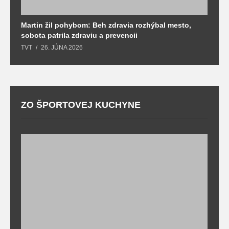
Martin žil pohybom: Beh zdravia rozhýbal mesto,
T
sobota patrila zdraviu a prevencii
T
TVT
26. JÚNA 2026
ZO ŠPORTOVEJ KUCHYNE