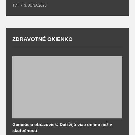
TVT
3. JÚNA 2026
ZDRAVOTNÉ OKIENKO
Generácia obrazoviek: Deti žijú viac online než v
D
skutočnosti
s