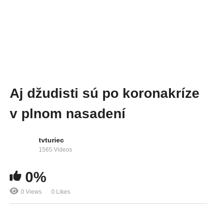
Aj džudisti sú po koronakríze
v plnom nasadení
tvturiec
1565 Videos
0%
0 Views
0 Likes