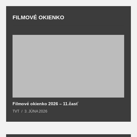
FILMOVÉ OKIENKO
F
T
Filmové okienko 2026 – 11.časť
TVT
3. JÚNA 2026