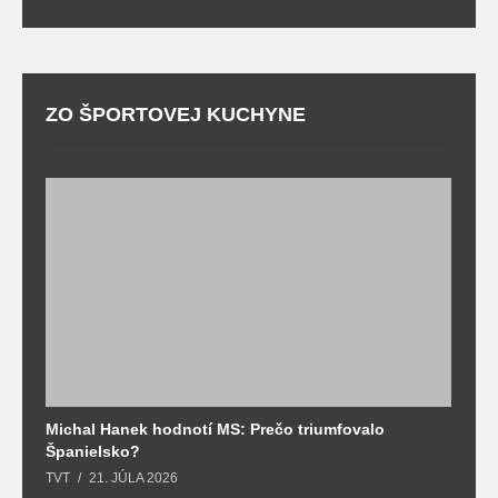
ZO ŠPORTOVEJ KUCHYNE
Michal Hanek hodnotí MS: Prečo triumfovalo
S
Španielsko?
t
TVT
21. JÚLA 2026
T