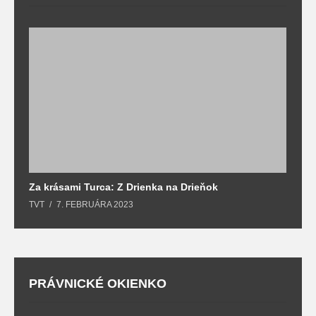
Za krásami Turca: Z Drienka na Drieňok
Z
TVT
7. FEBRUÁRA 2023
T
PRÁVNICKÉ OKIENKO