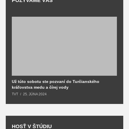
POZÝVAME VÁS
Už túto sobotu ste pozvaní do Turčianského
M
kráľovstva medu a čírej vody
o
TVT
25. JÚNA 2024
T
HOSŤ V ŠTÚDIU