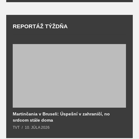
REPORTÁŽ TÝŽDŇA
Martinčania v Bruseli: Úspešní v zahraničí, no
D
srdcom stále doma
m
TVT
10. JÚLA 2026
T