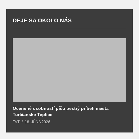
DEJE SA OKOLO NÁS
Ocenené osobností píšu pestrý príbeh mesta
B
Turčianske Teplice
n
TVT
18. JÚNA 2026
T