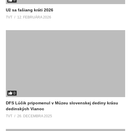
0
Už sa fašiang kráti 2026
TVT
12. FEBRUÁRA 2026
0
DFS Lúčik pripomenul v Múzeu slovenskej dediny krásu
dedinských Vianoc
TVT
26. DECEMBRA 2025