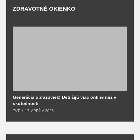
ZDRAVOTNÉ OKIENKO
Generácia obrazoviek: Deti žijú viac online než v
D
skutočnosti
s
TVT
17. APRÍLA 2026
T