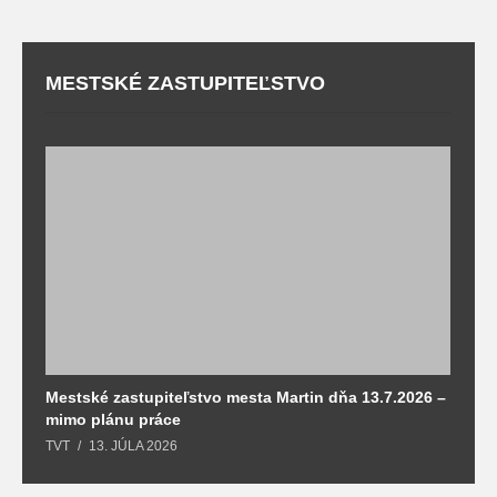
MESTSKÉ ZASTUPITEĽSTVO
Mestské zastupiteľstvo mesta Martin dňa 13.7.2026 –
M
mimo plánu práce
T
TVT
13. JÚLA 2026