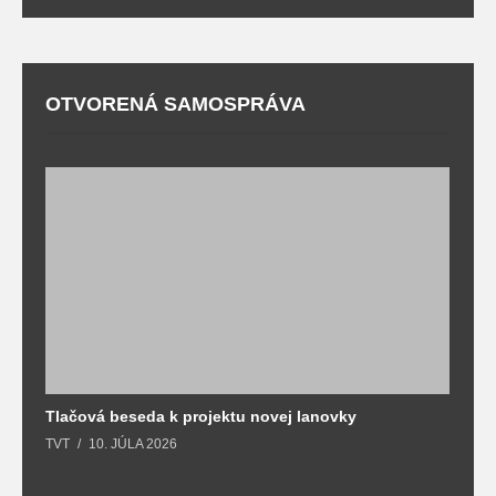
OTVORENÁ SAMOSPRÁVA
Tlačová beseda k projektu novej lanovky
O
TVT
10. JÚLA 2026
T