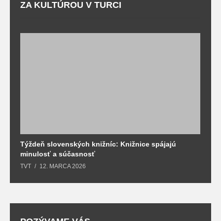
ZA KULTÚROU V TURCI
Týždeň slovenských knižníc: Knižnice spájajú
J
minulosť a súčasnosť
k
TVT
12. MARCA 2026
T