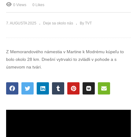
0 Views
0 Likes
7. AUGUSTA 2025
Deje sa okolo nás
By TVT
Z Memorandového námestia v Martine k Modrému kúpeľu to
bolo okolo 28 km. Dnešní vytrvalci to zvládli v pohode a s
úsmevom na tvári.