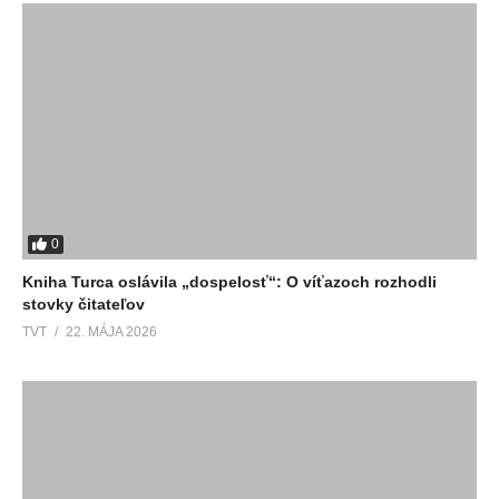
0
Kniha Turca oslávila „dospelosť“: O víťazoch rozhodli
stovky čitateľov
TVT
22. MÁJA 2026