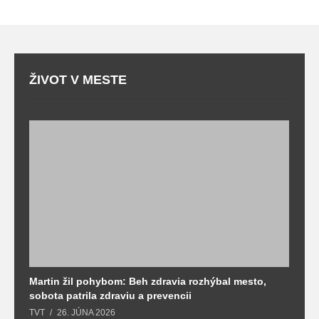
ŽIVOT V MESTE
Martin žil pohybom: Beh zdravia rozhýbal mesto,
T
sobota patrila zdraviu a prevencii
T
TVT
26. JÚNA 2026