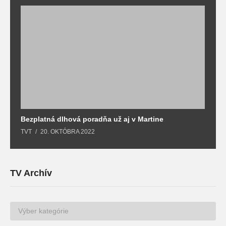
Bezplatná dlhová poradňa už aj v Martine
Z
TVT
20. OKTÓBRA 2022
T
TV Archív
TV
Archív