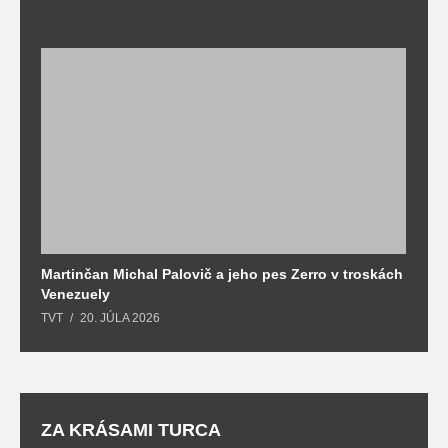
Martinčan Michal Palovič a jeho pes Zerro v troskách
N
Venezuely
c
TVT
20. JÚLA 2026
re
ZA KRÁSAMI TURCA