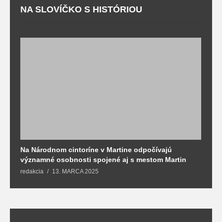
NA SLOVÍČKO S HISTÓRIOU
Na Národnom cintoríne v Martine odpočívajú
N
významné osobnosti spojené aj s mestom Martin
R
redakcia
13. MARCA 2025
T