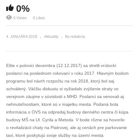
0%
0 Views
0 Likes
4. JANUÁRA 2018
Aktuality
By redakcia
Ešte v polovici decembra (12.12.2017) sa stretli vrútockí
poslanci na poslednom rokovaní v roku 2017. Hlavným bodom
programu bol návrh rozpočtu na rok 2018, ktorý bol saj
schválený. Väčšiu diskusiu si vyžiadalo zvýšenie straty vo
verejnom záujme v súvislosti s MHD. Poslanci sa venovali aj
nehnuteľnostiam, ktoré sú v majetku mesta. Podaná bola
informácia o OVS na odpredaj budovy denného centra či kúpa
budovy MŠ na Ul. Cyrila a Metoda. V bode rôzne sa hovorilo
o revitalizácii chaty na Piatrovej, ale aj cenách pre parkovanie
taxi, ktoré poskytujú svoje služby na území mesta.