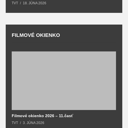
TVT
18. JÚNA 2026
T
FILMOVÉ OKIENKO
F
T
Filmové okienko 2026 – 11.časť
TVT
3. JÚNA 2026