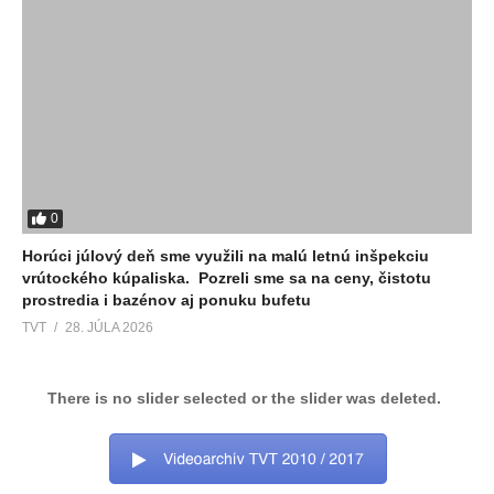
0
Horúci júlový deň sme využili na malú letnú inšpekciu
vrútockého kúpaliska. Pozreli sme sa na ceny, čistotu
prostredia i bazénov aj ponuku bufetu
TVT
28. JÚLA 2026
There is no slider selected or the slider was deleted.