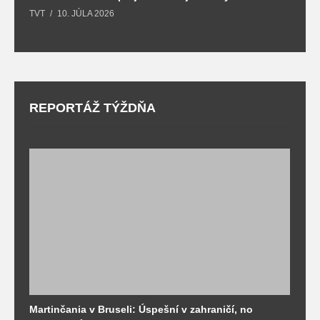
TVT
10. JÚLA 2026
T
REPORTÁŽ TÝŽDŇA
Martinčania v Bruseli: Úspešní v zahraničí, no
D