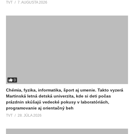
TVT
7. AUGUSTA 2026
0
Chémia, fyzika, informatika, šport aj umenie. Takto vyzerá
Martinská letná detská univerzita, kde si deti počas
prázdnin skúšajú vedecké pokusy v laboratóriách,
programovanie aj orientačný beh
TVT
28. JÚLA 2026