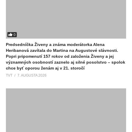
0
Predsedníčka Živeny a známa moderátorka Alena
Heribanová zavítala do Martina na Augustové slávnosti.
Popri pripomenutí 157 rokov od založenia Živeny a jej
významných osobností zaznelo aj silné posolstvo – spolok
chce byť oporou ženám aj v 21. storočí
TVT
7. AUGUSTA 2026