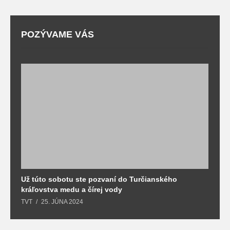
POZÝVAME VÁS
Už túto sobotu ste pozvaní do Turčianského
M
kráľovstva medu a čírej vody
o
TVT
25. JÚNA 2024
T