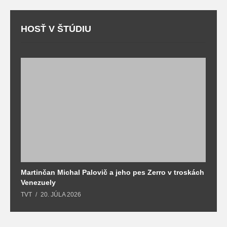
HOSŤ V ŠTÚDIU
Martinčan Michal Palovič a jeho pes Zerro v troskách
N
Venezuely
c
TVT
20. JÚLA 2026
re