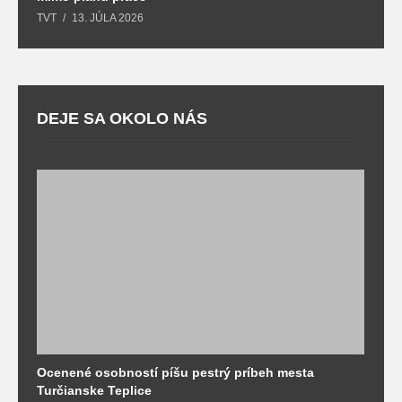
T
TVT
13. JÚLA 2026
DEJE SA OKOLO NÁS
Ocenené osobností píšu pestrý príbeh mesta
B
Turčianske Teplice
n