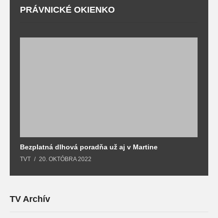
PRÁVNICKÉ OKIENKO
Bezplatná dlhová poradňa už aj v Martine
Z
TVT
20. OKTÓBRA 2022
T
TV Archív