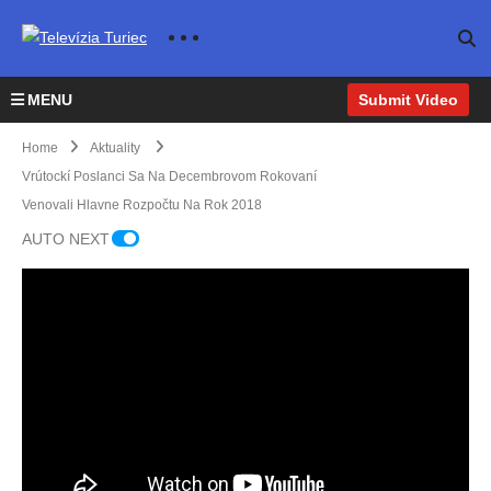
MENU
Submit Video
Home
Aktuality
Vrútockí Poslanci Sa Na Decembrovom Rokovaní
Venovali Hlavne Rozpočtu Na Rok 2018
Osla
S prí
AUTO NEXT
vy
chod
Silve
om
stra
nové
budú
ho
na
roka
Diva
Kultú
Folkl
si aj
deln
rna
óristi
niekt
om
scén
z
orí
nám
a
Turia
obyv
estí
pripr
n
atelia