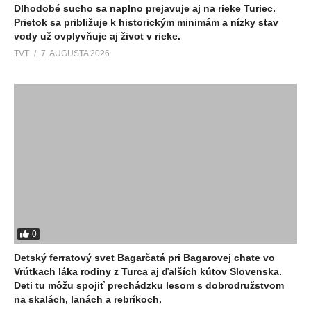
Dlhodobé sucho sa naplno prejavuje aj na rieke Turiec.
Prietok sa približuje k historickým minimám a nízky stav
vody už ovplyvňuje aj život v rieke.
TVT
7. AUGUSTA 2026
0
Detský ferratový svet Bagarčatá pri Bagarovej chate vo
Vrútkach láka rodiny z Turca aj ďalších kútov Slovenska.
Deti tu môžu spojiť prechádzku lesom s dobrodružstvom
na skalách, lanách a rebríkoch.