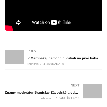
PREV
V Martinskej nemocnici čakali na prvé bábätko roku 2018 do ranných hodín
redakcia
4. JANUÁRA 2018
NEXT
Známy moderátor Branislav Závodský a odchovanec TVT nám poskytol exkluzívny rozhovor
redakcia
4. JANUÁRA 2018