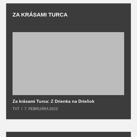
ZA KRÁSAMI TURCA
Za krásami Turca: Z Drienka na Drieňok
Z
TVT
7. FEBRUÁRA 2023
T