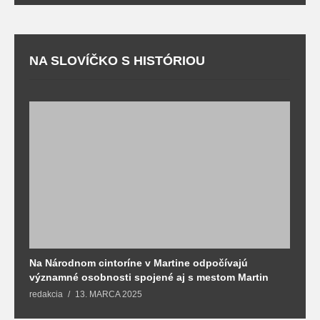
NA SLOVÍČKO S HISTÓRIOU
Na Národnom cintoríne v Martine odpočívajú
N
významné osobnosti spojené aj s mestom Martin
R
redakcia
13. MARCA 2025
T