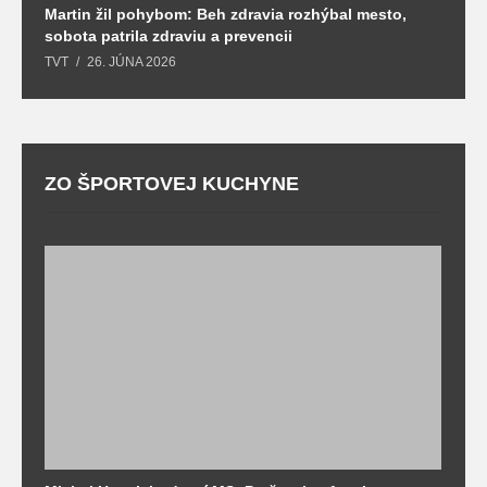
Martin žil pohybom: Beh zdravia rozhýbal mesto,
T
sobota patrila zdraviu a prevencii
T
TVT
26. JÚNA 2026
ZO ŠPORTOVEJ KUCHYNE