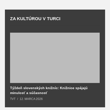
ZA KULTÚROU V TURCI
Týždeň slovenských knižníc: Knižnice spájajú
J
minulosť a súčasnosť
k
TVT
12. MARCA 2026
T