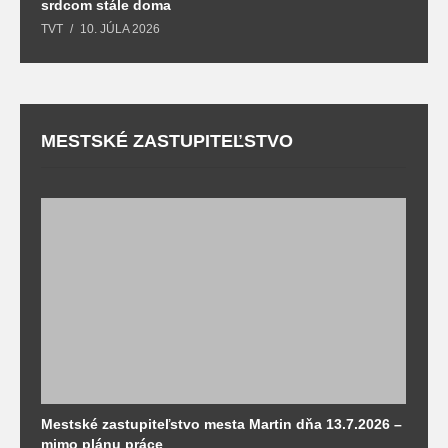
srdcom stále doma
m
TVT
10. JÚLA 2026
T
MESTSKÉ ZASTUPITEĽSTVO
Mestské zastupiteľstvo mesta Martin dňa 13.7.2026 –
M
mimo plánu práce