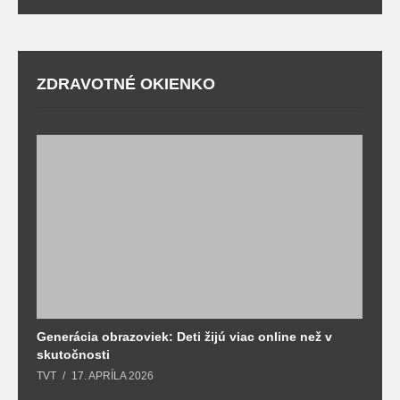
ZDRAVOTNÉ OKIENKO
Generácia obrazoviek: Deti žijú viac online než v
D
skutočnosti
s
TVT
17. APRÍLA 2026
T