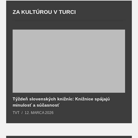
ZA KULTÚROU V TURCI
Týždeň slovenských knižníc: Knižnice spájajú
J
minulosť a súčasnosť
k
TVT
12. MARCA 2026
T