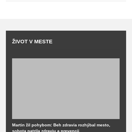
ŽIVOT V MESTE
Martin žil pohybom: Beh zdravia rozhýbal mesto,
T
sobota patrila zdraviu a prevencii