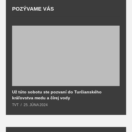
POZÝVAME VÁS
Už túto sobotu ste pozvaní do Turčianského
M
kráľovstva medu a čírej vody
o
TVT
25. JÚNA 2024
T