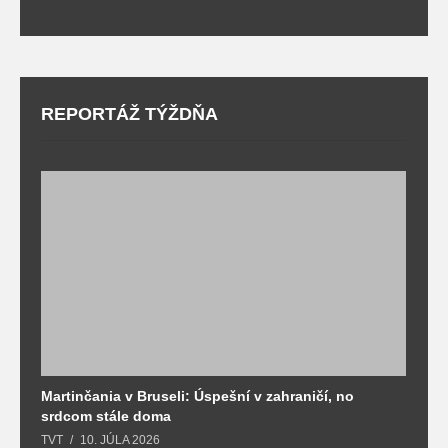
REPORTÁŽ TÝŽDŇA
Martinčania v Bruseli: Úspešní v zahraničí, no
D
srdcom stále doma
m
TVT
10. JÚLA 2026
T