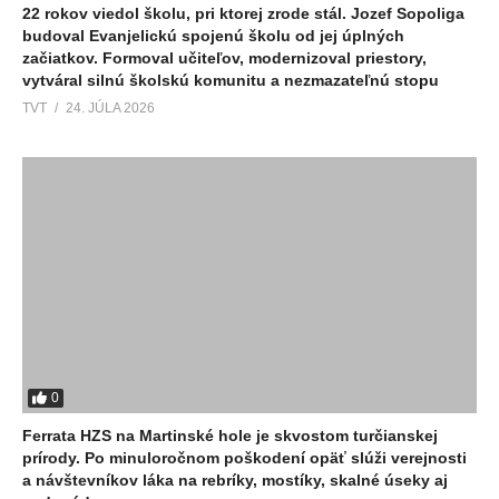
22 rokov viedol školu, pri ktorej zrode stál. Jozef Sopoliga
budoval Evanjelickú spojenú školu od jej úplných
začiatkov. Formoval učiteľov, modernizoval priestory,
vytváral silnú školskú komunitu a nezmazateľnú stopu
TVT
24. JÚLA 2026
0
Ferrata HZS na Martinské hole je skvostom turčianskej
prírody. Po minuloročnom poškodení opäť slúži verejnosti
a návštevníkov láka na rebríky, mostíky, skalné úseky aj