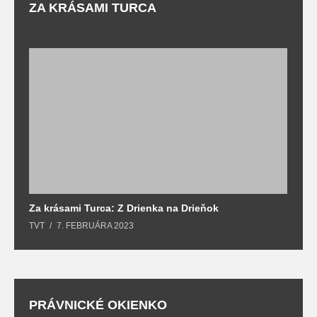
ZA KRÁSAMI TURCA
Za krásami Turca: Z Drienka na Drieňok
Z
TVT
7. FEBRUÁRA 2023
T
PRÁVNICKÉ OKIENKO