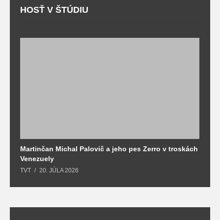
HOSŤ V ŠTÚDIU
Martinčan Michal Palovič a jeho pes Zerro v troskách
N
Venezuely
c
TVT
20. JÚLA 2026
re