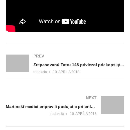
PREV
Zrepasovanú Tatru 148 priviezol priekopským hasičom prezident HaZZ Alexander Nejedlý
redakcia
10. APRÍLA 2018
NEXT
Martinskí medici pripravili podujatie pri príležitosti
redakcia
10. APRÍLA 2018