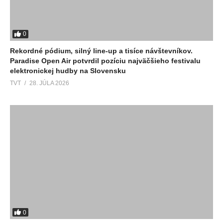
0
Rekordné pódium, silný line-up a tisíce návštevníkov.
Paradise Open Air potvrdil pozíciu najväčšieho festivalu
elektronickej hudby na Slovensku
TVT
28. JÚLA 2026
0