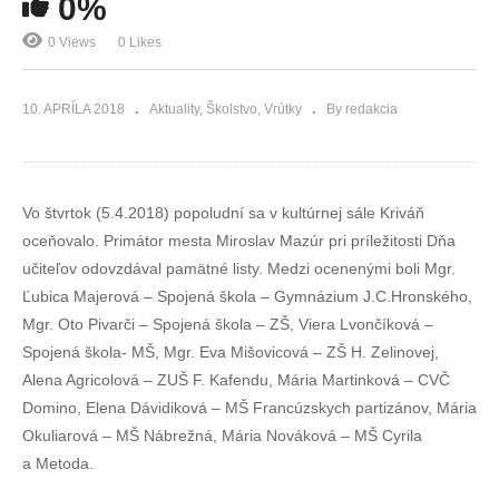
0%
0 Views
0 Likes
10. APRÍLA 2018
Aktuality
Školstvo
Vrútky
By redakcia
Vo štvrtok (5.4.2018) popoludní sa v kultúrnej sále Kriváň
oceňovalo. Primátor mesta Miroslav Mazúr pri príležitosti Dňa
učiteľov odovzdával pamätné listy. Medzi ocenenými boli Mgr.
Ľubica Majerová – Spojená škola – Gymnázium J.C.Hronského,
Mgr. Oto Pivarči – Spojená škola – ZŠ, Viera Lvončíková –
Spojená škola- MŠ, Mgr. Eva Mišovicová – ZŠ H. Zelinovej,
Alena Agricolová – ZUŠ F. Kafendu, Mária Martinková – CVČ
Domino, Elena Dávidiková – MŠ Francúzskych partizánov, Mária
Okuliarová – MŠ Nábrežná, Mária Nováková – MŠ Cyrila
a Metoda.