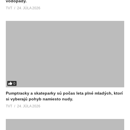
vodopády.
TVT
24. JÚLA 2026
0
Pumptracky a skateparky sú počas leta plné mladých, ktorí
si vyberajú pohyb namiesto nudy.
TVT
24. JÚLA 2026