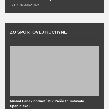
T
TVT
26. JÚNA 2026
ZO ŠPORTOVEJ KUCHYNE
Michal Hanek hodnotí MS: Prečo triumfovalo
S
Španielsko?
t