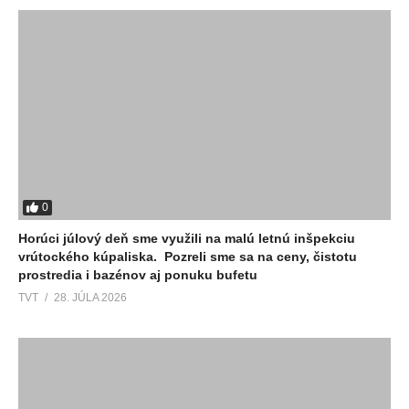
0
Horúci júlový deň sme využili na malú letnú inšpekciu
vrútockého kúpaliska. Pozreli sme sa na ceny, čistotu
prostredia i bazénov aj ponuku bufetu
TVT
28. JÚLA 2026