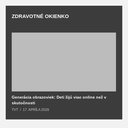
ZDRAVOTNÉ OKIENKO
Generácia obrazoviek: Deti žijú viac online než v
D
skutočnosti
s
TVT
17. APRÍLA 2026
T