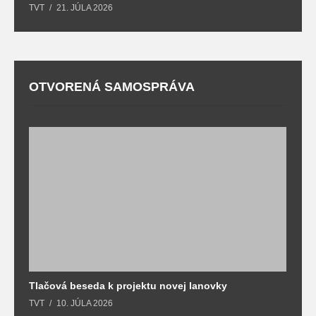
TVT
21. JÚLA 2026
T
OTVORENÁ SAMOSPRÁVA
Tlačová beseda k projektu novej lanovky
O
TVT
10. JÚLA 2026
T