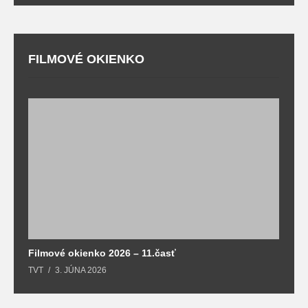
FILMOVÉ OKIENKO
F
T
Filmové okienko 2026 – 11.časť
TVT
3. JÚNA 2026