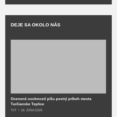
DEJE SA OKOLO NÁS
Ocenené osobností píšu pestrý príbeh mesta
B
Turčianske Teplice
n
TVT
18. JÚNA 2026
T