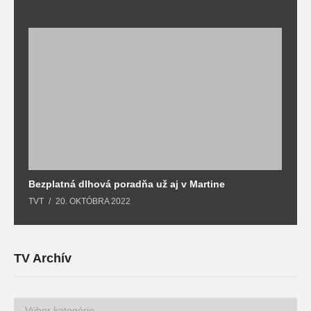
Bezplatná dlhová poradňa už aj v Martine
Z
TVT
20. OKTÓBRA 2022
T
TV Archív
TV