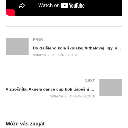
PREV
Do ďalšieho kola školskej futbalovej ligy sa zapojilo deväť stredných škôl regiónu
redakcia
21. APRÍLA 2018
NEXT
V 2.ročníku Aknela dance cup boli úspešní aj domáci tanečníci
redakcia
24. APRÍLA 2018
Môže vás zaujať