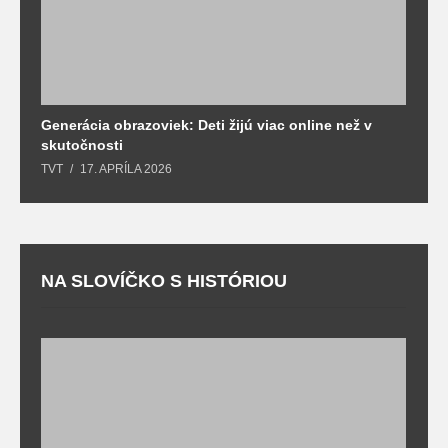
Generácia obrazoviek: Deti žijú viac online než v
D
skutočnosti
s
TVT
17. APRÍLA 2026
T
NA SLOVÍČKO S HISTÓRIOU