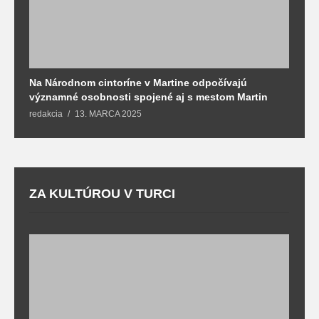
Na Národnom cintoríne v Martine odpočívajú
N
významné osobnosti spojené aj s mestom Martin
R
redakcia
13. MARCA 2025
T
ZA KULTÚROU V TURCI