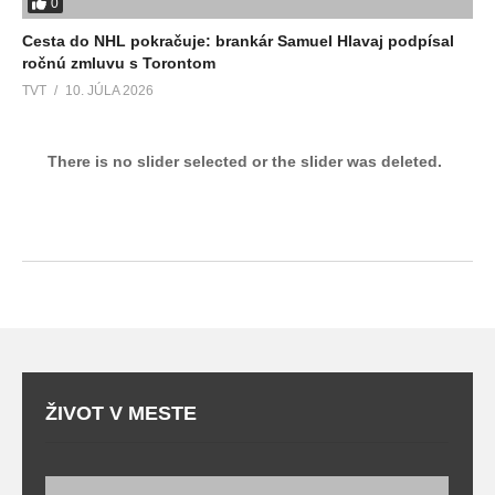
0
Cesta do NHL pokračuje: brankár Samuel Hlavaj podpísal
ročnú zmluvu s Torontom
TVT
10. JÚLA 2026
There is no slider selected or the slider was deleted.
ŽIVOT V MESTE