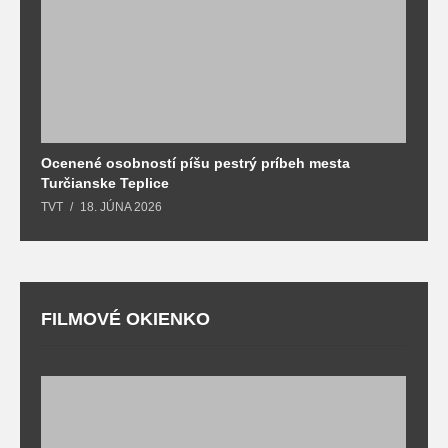
Ocenené osobností píšu pestrý príbeh mesta
B
Turčianske Teplice
n
TVT
18. JÚNA 2026
T
FILMOVÉ OKIENKO
F
T