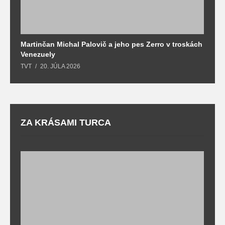
Martinčan Michal Palovič a jeho pes Zerro v troskách
N
Venezuely
c
TVT
20. JÚLA 2026
re
ZA KRÁSAMI TURCA