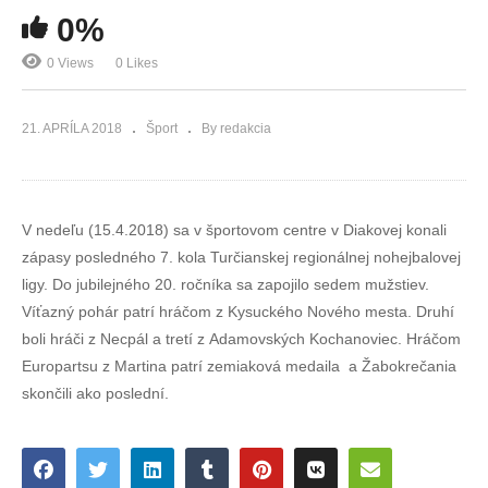
0%
0 Views
0 Likes
21. APRÍLA 2018
Šport
By redakcia
V nedeľu (15.4.2018) sa v športovom centre v Diakovej konali
zápasy posledného 7. kola Turčianskej regionálnej nohejbalovej
ligy. Do jubilejného 20. ročníka sa zapojilo sedem mužstiev.
Víťazný pohár patrí hráčom z Kysuckého Nového mesta. Druhí
boli hráči z Necpál a tretí z Adamovských Kochanoviec. Hráčom
Europartsu z Martina patrí zemiaková medaila a Žabokrečania
skončili ako poslední.