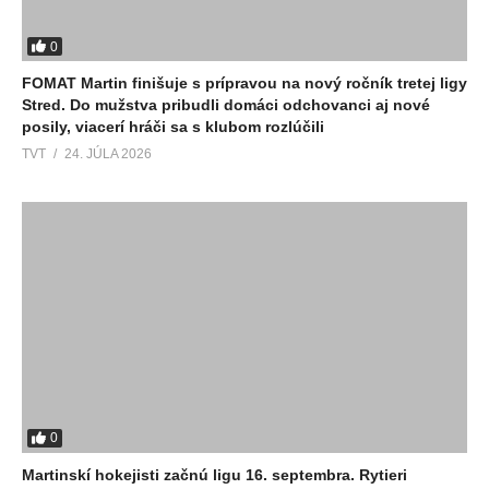
0
FOMAT Martin finišuje s prípravou na nový ročník tretej ligy
Stred. Do mužstva pribudli domáci odchovanci aj nové
posily, viacerí hráči sa s klubom rozlúčili
TVT
24. JÚLA 2026
0
Martinskí hokejisti začnú ligu 16. septembra. Rytieri