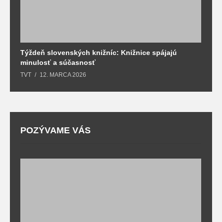
Týždeň slovenských knižníc: Knižnice spájajú
J
minulosť a súčasnosť
k
TVT
12. MARCA 2026
T
POZÝVAME VÁS