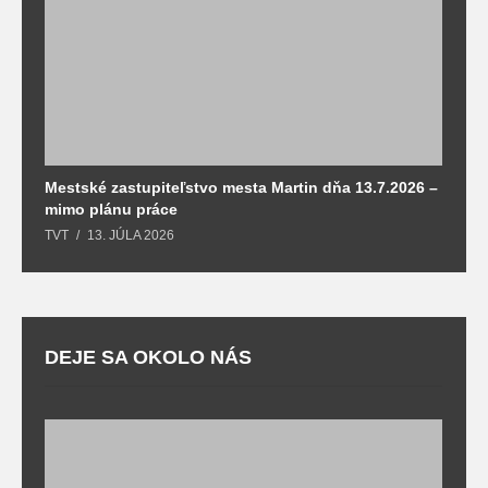
Mestské zastupiteľstvo mesta Martin dňa 13.7.2026 –
M
mimo plánu práce
T
TVT
13. JÚLA 2026
DEJE SA OKOLO NÁS