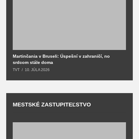
Martinčania v Bruseli: Úspešní v zahraničí, no
D
srdcom stále doma
m
TVT
10. JÚLA 2026
T
MESTSKÉ ZASTUPITEĽSTVO