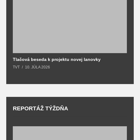
Tlačová beseda k projektu novej lanovky
O
TVT
10. JÚLA 2026
T
REPORTÁŽ TÝŽDŇA