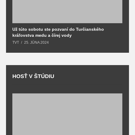
Už túto sobotu ste pozvaní do Turčianského
M
kráľovstva medu a čírej vody
o
TVT
25. JÚNA 2024
T
HOSŤ V ŠTÚDIU