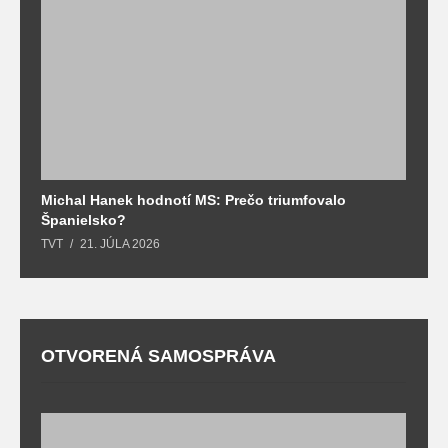
Michal Hanek hodnotí MS: Prečo triumfovalo
S
Španielsko?
t
TVT
21. JÚLA 2026
T
OTVORENÁ SAMOSPRÁVA