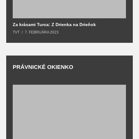
Za krásami Turca: Z Drienka na Drieňok
Z
TVT
7. FEBRUÁRA 2023
T
PRÁVNICKÉ OKIENKO