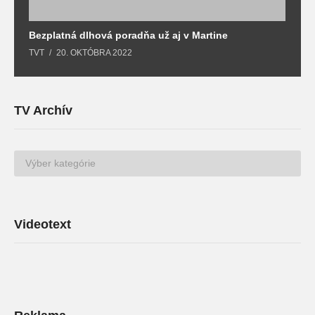
Bezplatná dlhová poradňa už aj v Martine
Z
TVT
20. OKTÓBRA 2022
T
TV Archív
TV
Archív
Videotext