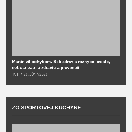
Martin žil pohybom: Beh zdravia rozhýbal mesto,
T
sobota patrila zdraviu a prevencii
T
TVT
26. JÚNA 2026
ZO ŠPORTOVEJ KUCHYNE