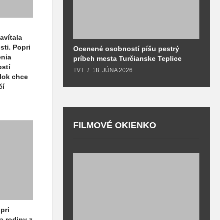
avítala
ti. Popri
Ocenené osobností píšu pestrý
B
enia
príbeh mesta Turčianske Teplice
l
stí
o
TVT
18. JÚNA 2026
T
olok chce
čí
FILMOVÉ OKIENKO
F
T
pri
a rodiny z