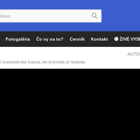
Fotogaléria
Čo vy na to?
Cenník
Kontakt
🔴 ŽIVÉ VYS
AUTO
 Uvedomili Aká Vzácna, Ale Aj Krehká Je Sloboda