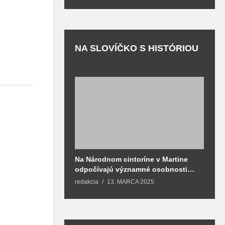
NA SLOVÍČKO S HISTÓRIOU
Na Národnom cintoríne v Martine
N
odpočívajú významné osobnosti
F
spojené aj s mestom Martin
redakcia
13. MARCA 2025
T