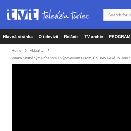
Hlavná stránka
O televízii
Relácie
TV archív
PROGRAM
Home
Aktuality
Vďaka Skutočným Príbehom A Výpovediam O Tom, Čo Bolo A Aké To Bolo Si