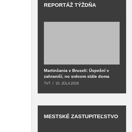
REPORTÁŽ TÝŽDŇA
Martinčania v Bruseli: Úspešní v
D
zahraničí, no srdcom stále doma
H
k
TVT
10. JÚLA 2026
T
MESTSKÉ ZASTUPITEĽSTVO