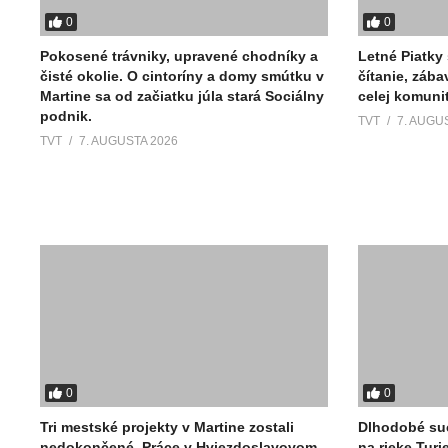
0
0
Pokosené trávniky, upravené chodníky a
Letné Piatky
čisté okolie. O cintoríny a domy smútku v
čítanie, zába
Martine sa od začiatku júla stará Sociálny
celej komuni
podnik.
TVT
7. AUGU
TVT
7. AUGUSTA 2026
0
0
Tri mestské projekty v Martine zostali
Dlhodobé suc
nedokončené. Práce v Hviezdoslavovom
na rieke Turie