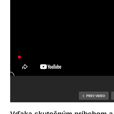
Ich láskou je
patchwork, ich
túžbou je, šíriť
Elektrokolobež
lásku ďalej.
Bolt stiahnuté 
Svojou tvorbou
prevádzky, nájd
tešia, pomáhajú
svoj biely dukát
PREV VIDEO
životnému
ustanovujúce
prostrediu a
zastupiteľstvo
pravidelne venujú
Žilinského
Vďaka skutočným príbehom a 