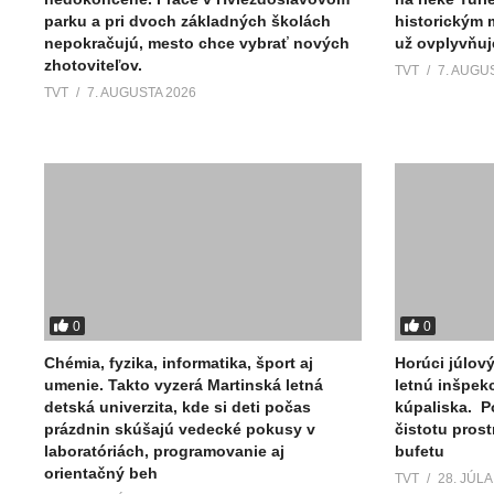
parku a pri dvoch základných školách
historickým 
nepokračujú, mesto chce vybrať nových
už ovplyvňuje
zhotoviteľov.
TVT
7. AUGU
TVT
7. AUGUSTA 2026
0
0
Chémia, fyzika, informatika, šport aj
Horúci júlov
umenie. Takto vyzerá Martinská letná
letnú inšpek
detská univerzita, kde si deti počas
kúpaliska. P
prázdnin skúšajú vedecké pokusy v
čistotu pros
laboratóriách, programovanie aj
bufetu
orientačný beh
TVT
28. JÚLA