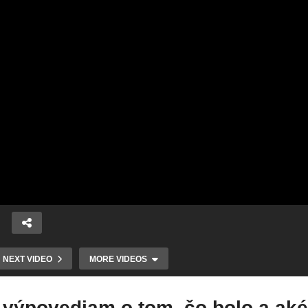
Zníženie počtu
personálu
ky
Martinčania o
pohotovostnej
z
vianočnú
služby pri zimnej
ite
výzdobu, ani o
údržbe, ušetrí
,
vianočné trhy
mestu financie.
NEXT VIDEO
MORE VIDEOS
ukrátení nebudú.
Tento návrh
Na námestí
odsúhlasili
zároveň nebude
poslanci na
výpovediam o tom, čo bolo a aké