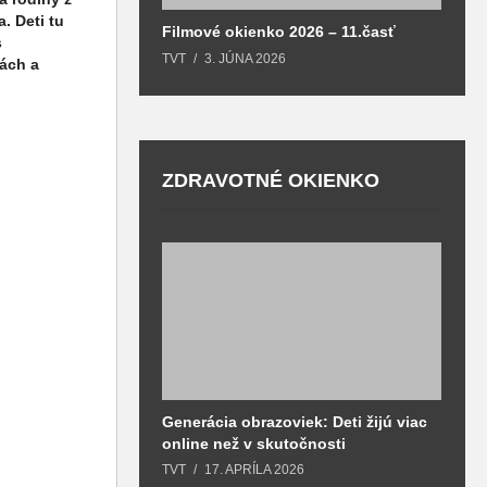
. Deti tu
Filmové okienko 2026 – 11.časť
s
TVT
3. JÚNA 2026
ách a
ZDRAVOTNÉ OKIENKO
Generácia obrazoviek: Deti žijú viac
D
online než v skutočnosti
z
h
TVT
17. APRÍLA 2026
T