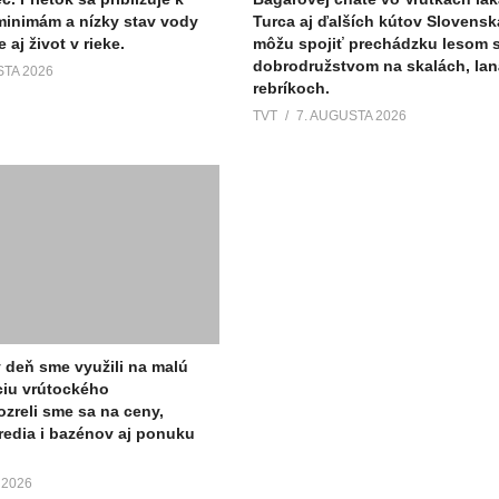
minimám a nízky stav vody
Turca aj ďalších kútov Slovenska
 aj život v rieke.
môžu spojiť prechádzku lesom 
dobrodružstvom na skalách, lan
STA 2026
rebríkoch.
TVT
7. AUGUSTA 2026
ý deň sme využili na malú
ciu vrútockého
ozreli sme sa na ceny,
tredia i bazénov aj ponuku
 2026