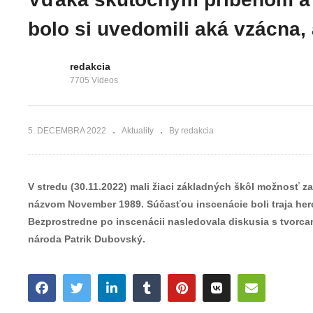
kúsok tepla
samosprávneh
deťom z detského
kraja, poraden
bolo si uvedomili aká vzácna, 
domova
centrum zdravi
redakcia
7705 Videos
5. DECEMBRA 2022
Aktuality
By redakcia
V stredu (30.11.2022) mali žiaci základných škôl možnosť z
názvom November 1989. Súčasťou inscenácie boli traja herci, 
Bezprostredne po inscenácii nasledovala diskusia s tvorcami
národa Patrik Dubovský.