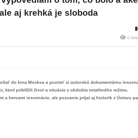
o
chýbať ani
zasadnutí
ské
obľúbená ľadová
mestského
ale aj krehká je sloboda
a
plocha
zastupiteľstva
0 Vie
avítať do kina Moskva a pozrieť si autorskú dokumentárnu inscen
ktorí priblížili život a situácie z obdobia totalitného režimu.
 a hercami inscenácie, ale pozvanie prijal aj historik z Ústavu p