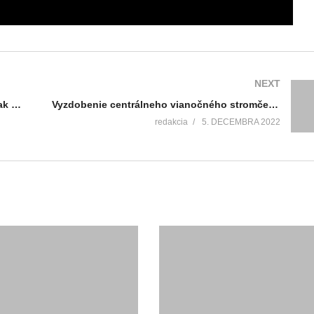
NEXT
V susednej obci sa návštevníci mohli jednak nadýchať čarovnej vianočnej atmosféry, no dôležitou súčasťou bolo aj vzájomné prepojenie generácií
Vyzdobenie centrálneho vianočného stromčeka, ktorý vyrástol na námestí zverila radnica do najsprávnejších rúk – do rúk malých škôlkárov a školákov
redakcia
5. DECEMBRA 2022