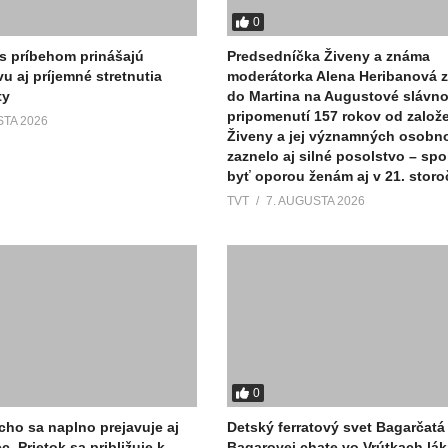
0
 s príbehom prinášajú
Predsedníčka Živeny a známa
vu aj príjemné stretnutia
moderátorka Alena Heribanová z
ty
do Martina na Augustové slávnos
pripomenutí 157 rokov od založ
STA 2026
Živeny a jej významných osobno
zaznelo aj silné posolstvo – sp
byť oporou ženám aj v 21. storo
TVT
7. AUGUSTA 2026
0
ho sa naplno prejavuje aj
Detský ferratový svet Bagarčatá 
c. Prietok sa približuje k
Bagarovej chate vo Vrútkach lák