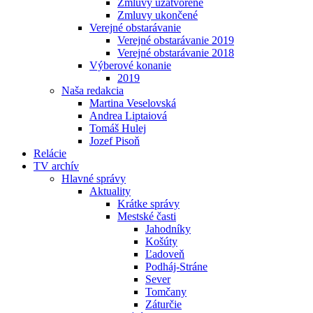
Zmluvy uzatvorené
Zmluvy ukončené
Verejné obstarávanie
Verejné obstarávanie 2019
Verejné obstarávanie 2018
Výberové konanie
2019
Naša redakcia
Martina Veselovská
Andrea Liptaiová
Tomáš Hulej
Jozef Pisoň
Relácie
TV archív
Hlavné správy
Aktuality
Krátke správy
Mestské časti
Jahodníky
Košúty
Ľadoveň
Podháj-Stráne
Sever
Tomčany
Záturčie