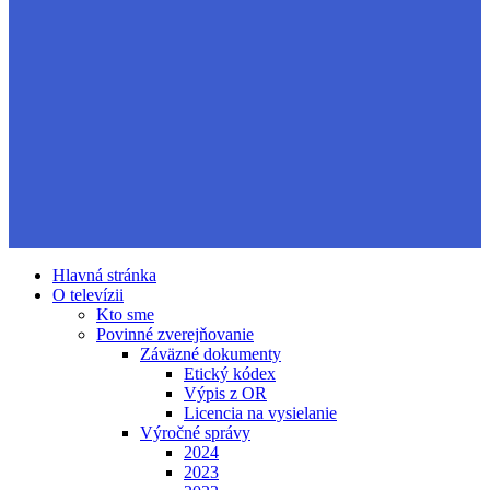
Hlavná stránka
O televízii
Kto sme
Povinné zverejňovanie
Záväzné dokumenty
Etický kódex
Výpis z OR
Licencia na vysielanie
Výročné správy
2024
2023