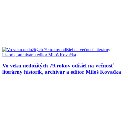
Vo veku nedožitých 79.rokov odišiel na večnosť
literárny historik, archivár a editor Miloš Kovačka