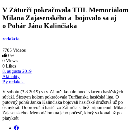
V Záturčí pokračovala THL Memoriálom
Milana Zajasenského a bojovalo sa aj
o Pohár Jána Kalinčiaka
redakcia
7705 Videos
0%
0 Views
0 Likes
8. augusta 2019
Aktuality
By redakcia
V sobotu (3.8.2019) sa v Záturčí konalo hneď viacero hasičských
súťaží. Šiestym kolom pokračovala Turčianska hasičská liga. O
putovný pohár Janka Kalinčiaka bojovali hasičské družstvá už po
ôsmykrát. Dobrovoľní hasiči zo Záturčia si tiež pripomenuli Milana
Zajasenského. Memoriálom na jeho počesť, ktorý sa konal už po
piatykrát.