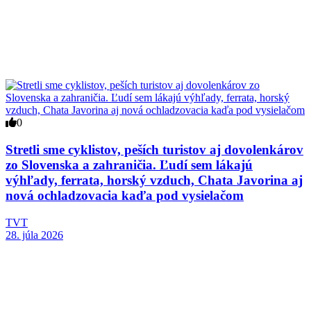
0
Stretli sme cyklistov, peších turistov aj dovolenkárov
zo Slovenska a zahraničia. Ľudí sem lákajú
výhľady, ferrata, horský vzduch, Chata Javorina aj
nová ochladzovacia kaďa pod vysielačom
TVT
28. júla 2026