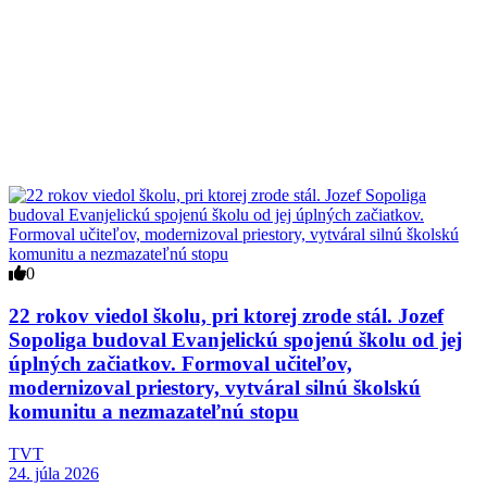
0
22 rokov viedol školu, pri ktorej zrode stál. Jozef
Sopoliga budoval Evanjelickú spojenú školu od jej
úplných začiatkov. Formoval učiteľov,
modernizoval priestory, vytváral silnú školskú
komunitu a nezmazateľnú stopu
TVT
24. júla 2026