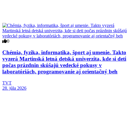
0
Chémia, fyzika, informatika, šport aj umenie. Takto
vyzerá Martinská letná detská univerzita, kde si deti
počas prázdnin skúšajú vedecké pokusy v
laboratóriách, programovanie aj orientačný beh
TVT
28. júla 2026