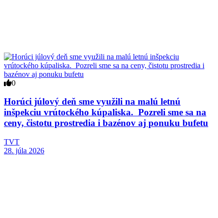
0
Horúci júlový deň sme využili na malú letnú
inšpekciu vrútockého kúpaliska. Pozreli sme sa na
ceny, čistotu prostredia i bazénov aj ponuku bufetu
TVT
28. júla 2026