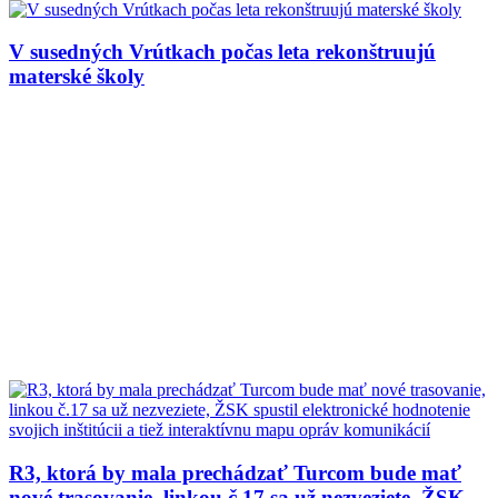
V susedných Vrútkach počas leta rekonštruujú
materské školy
R3, ktorá by mala prechádzať Turcom bude mať
nové trasovanie, linkou č.17 sa už nezveziete, ŽSK