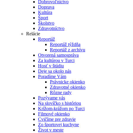
Dobrovoľníctvo
Doprava
Kultúra
Šport
Školstvo
Zdravotníctvo
Relácie
Reportáž
Reportáž týždňa
Reportáž z archívu
Otvorená samospráva
Za kultúrou v Turci
Hosť v štúdiu
Deje sa okolo nás
Poradíme Vám
Právnicke okienko
Zdravotné okienko
Rôzne rady
Pozývame vás
Na slovíčko s históriou
Krížom-krážom po Turci
Filmové okienko
Cvičíme pre zdravie
Zo športovej kuchyne
Život v meste