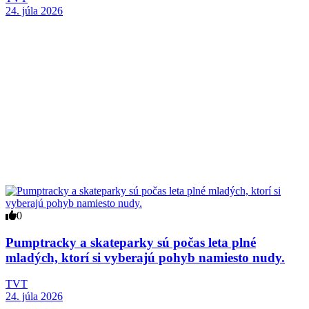
24. júla 2026
0
Pumptracky a skateparky sú počas leta plné
mladých, ktorí si vyberajú pohyb namiesto nudy.
TVT
24. júla 2026