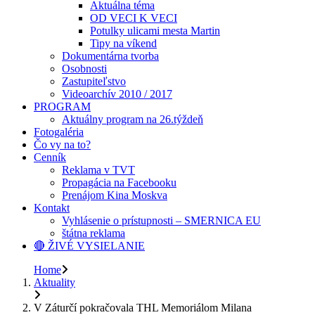
Aktuálna téma
OD VECI K VECI
Potulky ulicami mesta Martin
Tipy na víkend
Dokumentárna tvorba
Osobnosti
Zastupiteľstvo
Videoarchív 2010 / 2017
PROGRAM
Aktuálny program na 26.týždeň
Fotogaléria
Čo vy na to?
Cenník
Reklama v TVT
Propagácia na Facebooku
Prenájom Kina Moskva
Kontakt
Vyhlásenie o prístupnosti – SMERNICA EU
štátna reklama
🔴 ŽIVÉ VYSIELANIE
Home
Aktuality
V Záturčí pokračovala THL Memoriálom Milana