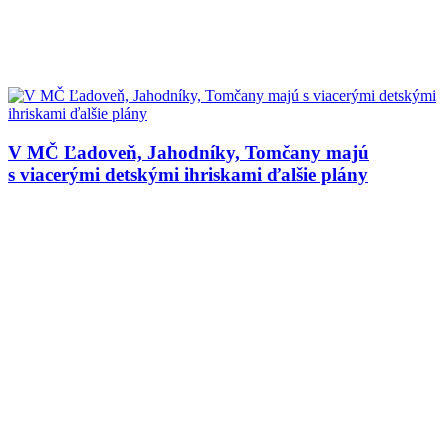
V MČ Ľadoveň, Jahodníky, Tomčany majú
s viacerými detskými ihriskami ďalšie plány