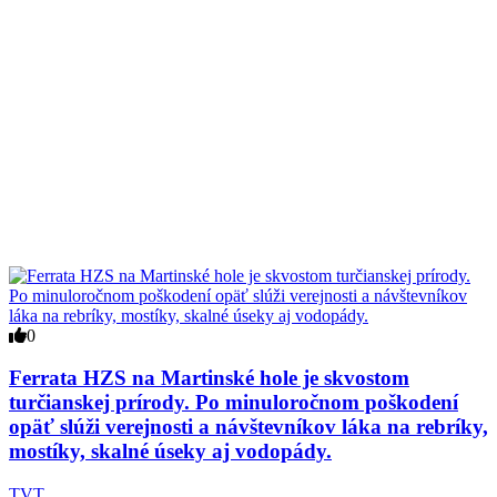
0
Ferrata HZS na Martinské hole je skvostom
turčianskej prírody. Po minuloročnom poškodení
opäť slúži verejnosti a návštevníkov láka na rebríky,
mostíky, skalné úseky aj vodopády.
TVT