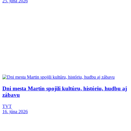
25. júna 2026
Dni mesta Martin spojili kultúru, históriu, hudbu aj
zábavu
TVT
16. júna 2026