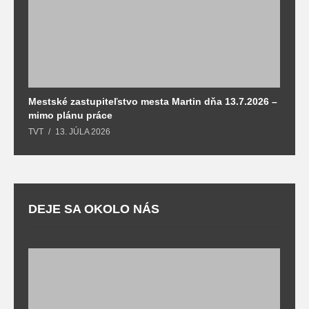
Mestské zastupiteľstvo mesta Martin dňa 13.7.2026 –
M
mimo plánu práce
T
TVT
13. JÚLA 2026
DEJE SA OKOLO NÁS