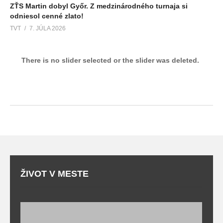
ZŤS Martin dobyl Győr. Z medzinárodného turnaja si
odniesol cenné zlato!
TVT
7. JÚLA 2026
There is no slider selected or the slider was deleted.
ŽIVOT V MESTE