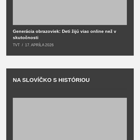
Generácia obrazoviek: Deti žijú viac online než v
D
skutočnosti
s
TVT
17. APRÍLA 2026
T
NA SLOVÍČKO S HISTÓRIOU