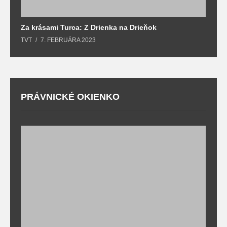
Za krásami Turca: Z Drienka na Drieňok
Z
TVT
7. FEBRUÁRA 2023
T
PRÁVNICKÉ OKIENKO