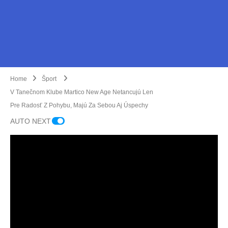
Home
Šport
V Tanečnom Klube Martico New Age Netancujú Len
Pre Radosť Z Pohybu, Majú Za Sebou Aj Úspechy
AUTO NEXT
V Tur
ci si
Turči
Mladí
hrdin
ansk
judis
ov
a
ti z
SNP
beže
celéh
uctili
cká
o
Marti
aj
liga
Slov