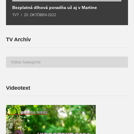
Bezplatná dlhová poradňa už aj v Martine
Z
TVT
20. OKTÓBRA 2022
T
TV Archív
TV
Archív
Videotext