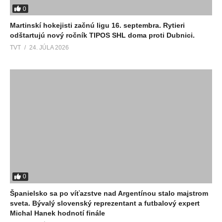
0
Martinskí hokejisti začnú ligu 16. septembra. Rytieri
odštartujú nový ročník TIPOS SHL doma proti Dubnici.
TVT
24. JÚLA 2026
0
Španielsko sa po víťazstve nad Argentínou stalo majstrom
sveta. Bývalý slovenský reprezentant a futbalový expert
Michal Hanek hodnotí finále