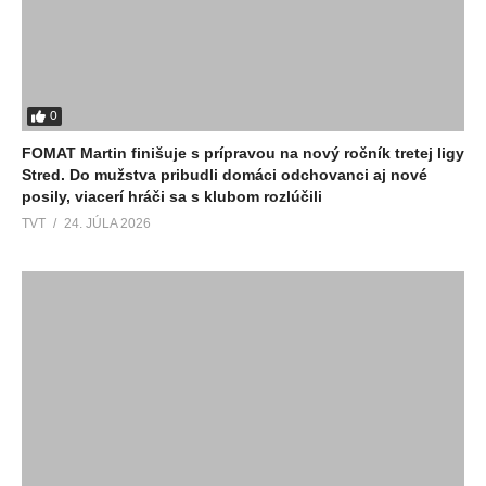
0
FOMAT Martin finišuje s prípravou na nový ročník tretej ligy
Stred. Do mužstva pribudli domáci odchovanci aj nové
posily, viacerí hráči sa s klubom rozlúčili
TVT
24. JÚLA 2026