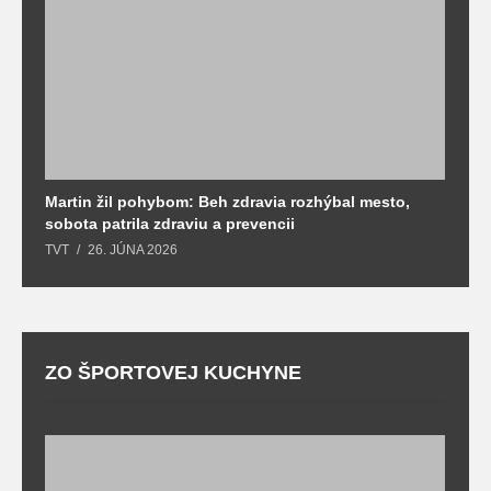
Martin žil pohybom: Beh zdravia rozhýbal mesto,
T
sobota patrila zdraviu a prevencii
T
TVT
26. JÚNA 2026
ZO ŠPORTOVEJ KUCHYNE