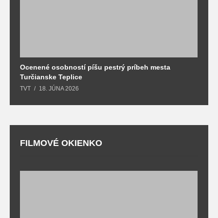
Ocenené osobností píšu pestrý príbeh mesta
B
Turčianske Teplice
n
TVT
18. JÚNA 2026
T
FILMOVÉ OKIENKO
F
T