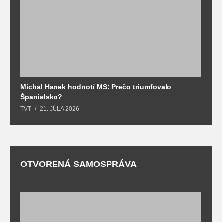
Michal Hanek hodnotí MS: Prečo triumfovalo
S
Španielsko?
t
TVT
21. JÚLA 2026
T
OTVORENÁ SAMOSPRÁVA