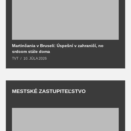
Martinčania v Bruseli: Úspešní v zahraničí, no
D
srdcom stále doma
m
TVT
10. JÚLA 2026
T
MESTSKÉ ZASTUPITEĽSTVO