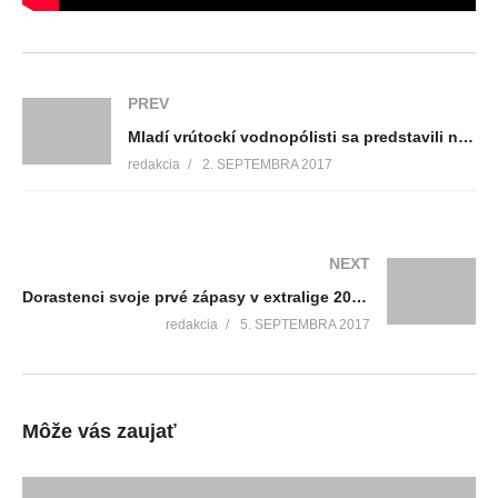
PREV
Mladí vrútockí vodnopólisti sa predstavili na medzinárodnom turnaji
redakcia
2. SEPTEMBRA 2017
NEXT
Dorastenci svoje prvé zápasy v extralige 2017/2018 nezvládli
redakcia
5. SEPTEMBRA 2017
Môže vás zaujať