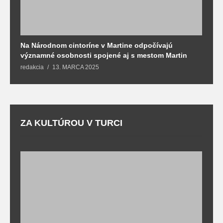
Na Národnom cintoríne v Martine odpočívajú
N
významné osobnosti spojené aj s mestom Martin
R
redakcia
13. MARCA 2025
T
ZA KULTÚROU V TURCI