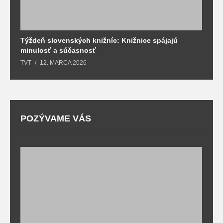
Týždeň slovenských knižníc: Knižnice spájajú
J
minulosť a súčasnosť
k
TVT
12. MARCA 2026
T
POZÝVAME VÁS