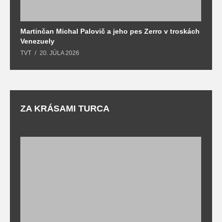
Martinčan Michal Palovič a jeho pes Zerro v troskách
N
Venezuely
c
TVT
20. JÚLA 2026
re
ZA KRÁSAMI TURCA