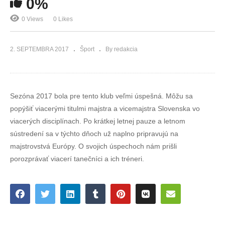
0%
0 Views
0 Likes
2. SEPTEMBRA 2017
Šport
By redakcia
Sezóna 2017 bola pre tento klub veľmi úspešná. Môžu sa
popýšiť viacerými titulmi majstra a vicemajstra Slovenska vo
viacerých disciplínach. Po krátkej letnej pauze a letnom
sústredení sa v týchto dňoch už naplno pripravujú na
majstrovstvá Európy. O svojich úspechoch nám prišli
porozprávať viacerí tanečníci a ich tréneri.