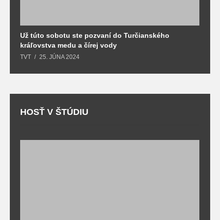
Už túto sobotu ste pozvaní do Turčianského
M
kráľovstva medu a čírej vody
o
TVT
25. JÚNA 2024
T
HOSŤ V ŠTÚDIU