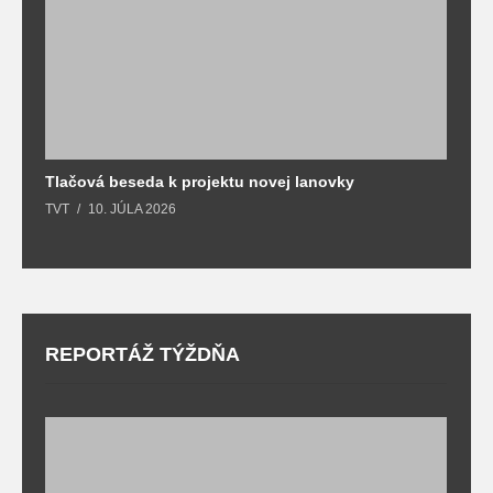
Tlačová beseda k projektu novej lanovky
O
TVT
10. JÚLA 2026
T
REPORTÁŽ TÝŽDŇA