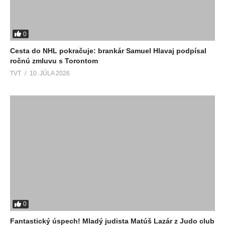
0
Cesta do NHL pokračuje: brankár Samuel Hlavaj podpísal
ročnú zmluvu s Torontom
TVT
10. JÚLA 2026
0
Fantastický úspech! Mladý judista Matúš Lazár z Judo club