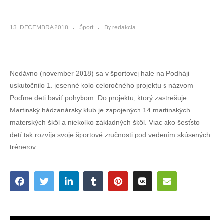
13. DECEMBRA 2018
Šport
By redakcia
Nedávno (november 2018) sa v športovej hale na Podháji
uskutočnilo 1. jesenné kolo celoročného projektu s názvom
Poďme deti baviť pohybom. Do projektu, ktorý zastrešuje
Martinský hádzanársky klub je zapojených 14 martinských
materských škôl a niekoľko základných škôl. Viac ako šesťsto
detí tak rozvíja svoje športové zručnosti pod vedením skúsených
trénerov.