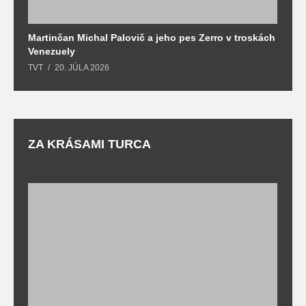
Martinčan Michal Palovič a jeho pes Zerro v troskách
N
Venezuely
c
TVT
20. JÚLA 2026
re
ZA KRÁSAMI TURCA