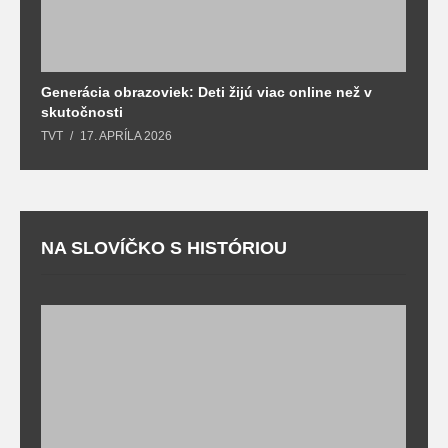
Generácia obrazoviek: Deti žijú viac online než v
D
skutočnosti
s
TVT
17. APRÍLA 2026
T
NA SLOVÍČKO S HISTÓRIOU