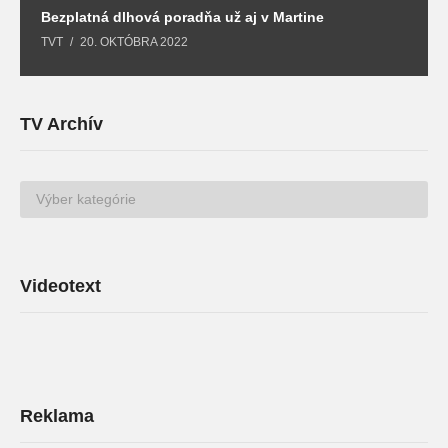
Bezplatná dlhová poradňa už aj v Martine
Z
TVT
20. OKTÓBRA 2022
T
TV Archív
TV
Archív
Videotext
Reklama