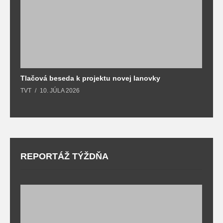
Tlačová beseda k projektu novej lanovky
O
TVT
10. JÚLA 2026
T
REPORTÁŽ TÝŽDŇA