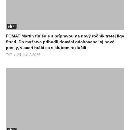
0
FOMAT Martin finišuje s prípravou na nový ročník tretej ligy
Stred. Do mužstva pribudli domáci odchovanci aj nové
posily, viacerí hráči sa s klubom rozlúčili
TVT
24. JÚLA 2026