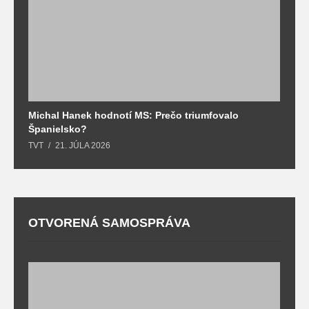
Michal Hanek hodnotí MS: Prečo triumfovalo
S
Španielsko?
t
TVT
21. JÚLA 2026
T
OTVORENÁ SAMOSPRÁVA