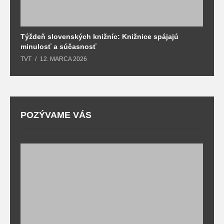
Týždeň slovenských knižníc: Knižnice spájajú
J
minulosť a súčasnosť
k
TVT
12. MARCA 2026
T
POZÝVAME VÁS