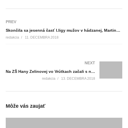
PREV
Skončila sa jesenná časť I.ligy mužov v hádzanej, Martinčania budú zimovať ako líder tabuľky
redakcia
11. DECEMBRA 2018
NEXT
Na ZŠ Hany Zelinovej vo Vrútkach začali s novým projektom Stolný tenis do škôl
redakcia
13. DECEMBRA 2018
Môže vás zaujať