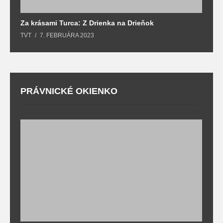
Za krásami Turca: Z Drienka na Drieňok
Z
TVT
7. FEBRUÁRA 2023
T
PRÁVNICKÉ OKIENKO