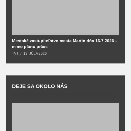
Mestské zastupiteľstvo mesta Martin dňa 13.7.2026 –
M
mimo plánu práce
T
TVT
13. JÚLA 2026
DEJE SA OKOLO NÁS