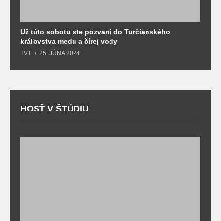
Už túto sobotu ste pozvaní do Turčianského
M
kráľovstva medu a čírej vody
o
TVT
25. JÚNA 2024
T
HOSŤ V ŠTÚDIU