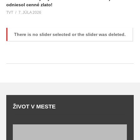
odniesol cenné zlato!
TVT
7. JÚLA 2026
There is no slider selected or the slider was deleted.
ŽIVOT V MESTE