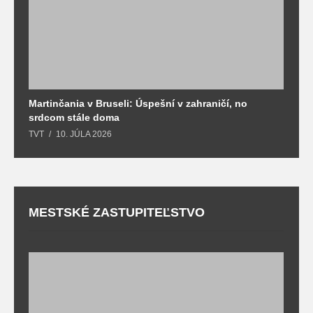
Martinčania v Bruseli: Úspešní v zahraničí, no
D
srdcom stále doma
m
TVT
10. JÚLA 2026
T
MESTSKÉ ZASTUPITEĽSTVO