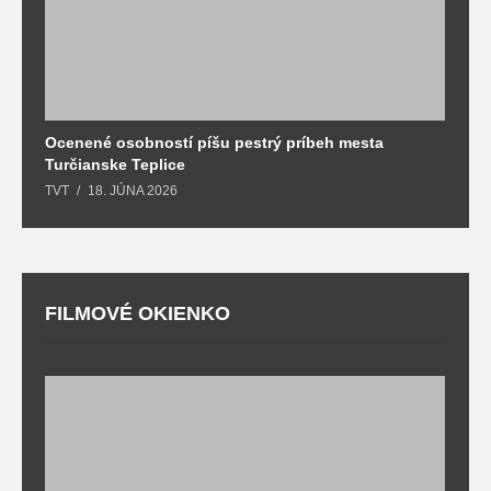
Ocenené osobností píšu pestrý príbeh mesta
B
Turčianske Teplice
n
TVT
18. JÚNA 2026
T
FILMOVÉ OKIENKO
F
T