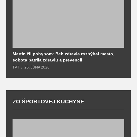
Martin žil pohybom: Beh zdravia rozhýbal mesto,
T
sobota patrila zdraviu a prevencii
T
TVT
26. JÚNA 2026
ZO ŠPORTOVEJ KUCHYNE