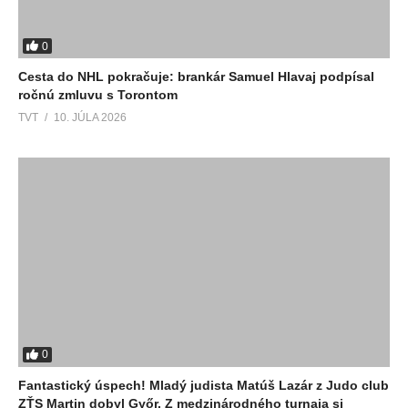
0
Cesta do NHL pokračuje: brankár Samuel Hlavaj podpísal
ročnú zmluvu s Torontom
TVT
10. JÚLA 2026
0
Fantastický úspech! Mladý judista Matúš Lazár z Judo club
ZŤS Martin dobyl Győr. Z medzinárodného turnaja si