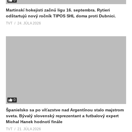
0
Martinskí hokejisti začnú ligu 16. septembra. Rytieri
odštartujú nový ročník TIPOS SHL doma proti Dubnici.
TVT
24. JÚLA 2026
0
Španielsko sa po víťazstve nad Argentínou stalo majstrom
sveta. Bývalý slovenský reprezentant a futbalový expert
Michal Hanek hodnotí finále
TVT
21. JÚLA 2026