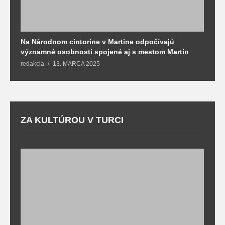
Na Národnom cintoríne v Martine odpočívajú
N
významné osobnosti spojené aj s mestom Martin
R
redakcia
13. MARCA 2025
T
ZA KULTÚROU V TURCI