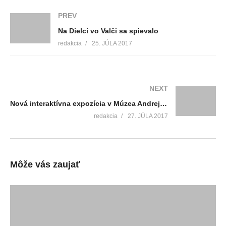
PREV
Na Dielci vo Valči sa spievalo
redakcia
25. JÚLA 2017
NEXT
Nová interaktívna expozícia v Múzea Andreja Kmeťa je prístupná aj počas leta
redakcia
27. JÚLA 2017
Môže vás zaujať