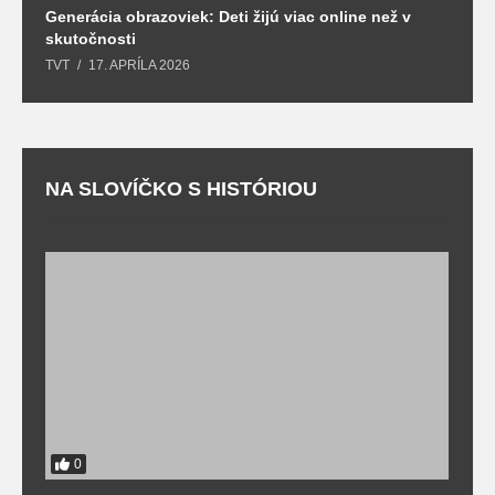
Generácia obrazoviek: Deti žijú viac online než v
D
skutočnosti
s
TVT
17. APRÍLA 2026
T
NA SLOVÍČKO S HISTÓRIOU
0