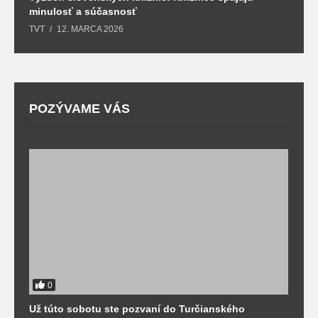
minulosť a súčasnosť
k
TVT
12. MARCA 2026
T
POZÝVAME VÁS
0
Už túto sobotu ste pozvaní do Turčianského
M