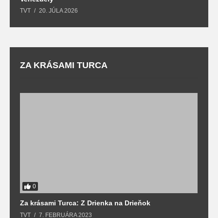
TVT
20. JÚLA 2026
re
ZA KRÁSAMI TURCA
0
Za krásami Turca: Z Drienka na Drieňok
Z
TVT
7. FEBRUÁRA 2023
T