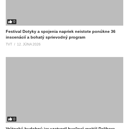
0
Festival Dotyky a spojenia napriek neistote ponúkne 36
inscenácií a bohatý sprievodný program
TVT
12. JÚNA 2026
0
Vrútockú hudobnú jar uzatvoril husľový recitál Dalibora