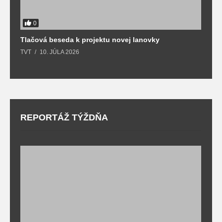
0
Tlačová beseda k projektu novej lanovky
O
TVT
10. JÚLA 2026
T
REPORTÁŽ TÝŽDŇA