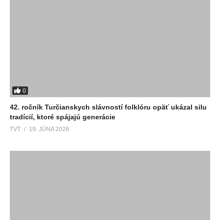
0
42. ročník Turčianskych slávností folklóru opäť ukázal silu
tradícií, ktoré spájajú generácie
TVT
19. JÚNA 2026