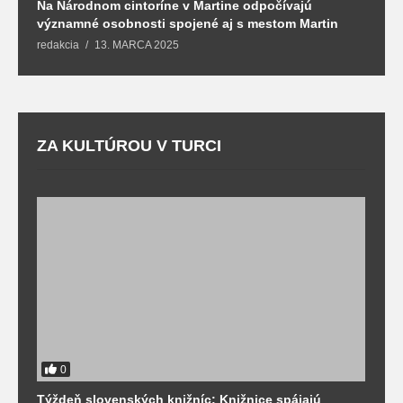
Na Národnom cintoríne v Martine odpočívajú
N
významné osobnosti spojené aj s mestom Martin
R
redakcia
13. MARCA 2025
T
ZA KULTÚROU V TURCI
0
Týždeň slovenských knižníc: Knižnice spájajú
J