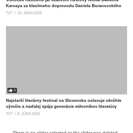
Karvaya za klavírneho doprovodu Daniela Buranovského
TVT
10. JÚNA 2026
0
Najstarší literárny festival na Slovensku oslavuje okrúhle
výročie a naďalej spája generácie milovníkov literatúry
TVT
8. JÚNA 2026
There is no slider selected or the slider was deleted.