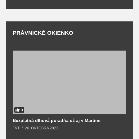
PRÁVNICKÉ OKIENKO
0
Bezplatná dlhová poradňa už aj v Martine
Z
TVT
20. OKTÓBRA 2022
T