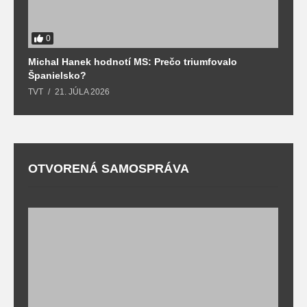
0
Michal Hanek hodnotí MS: Prečo triumfovalo
S
Španielsko?
t
TVT
21. JÚLA 2026
T
OTVORENÁ SAMOSPRÁVA