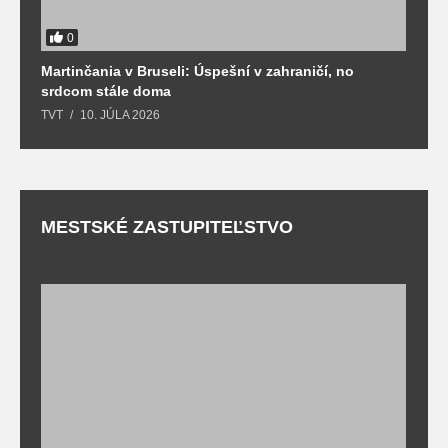
0
Martinčania v Bruseli: Úspešní v zahraničí, no
D
srdcom stále doma
m
TVT
10. JÚLA 2026
T
MESTSKÉ ZASTUPITEĽSTVO