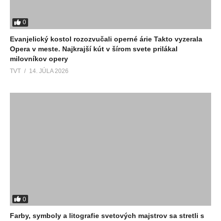
0
Evanjelický kostol rozozvučali operné árie Takto vyzerala
Opera v meste. Najkrajší kút v šírom svete prilákal
milovníkov opery
TVT
14. JÚLA 2026
0
Farby, symboly a litografie svetových majstrov sa stretli s