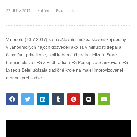
27. JÚLA 2017
Kultúra
By redakcia
V nedeľu (23.7.2017) sa návštevníci múzea slovenskej dediny
v Jahodníckych hájoch dozvedeli ako sa v minulosti trepal a
česal ľan, priadli nite, tkali koberce či prala bielizeň. Staré
tradície ukázali FS z Podhradia a FS Podšíp zo Stankovian. FS
Lysec z Belej ukázala tradičné kroje na malej improvizovanej
módnej prehliadke.