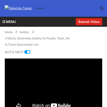
MENU
Submit Video
Home
Kultúra
V Múzeu Slovenskej Dediny Sa Priadlo, Tkalo, Ale
Aj Česal Spracovával Ľan
AUTO NEXT
NaTu
rčian
sko
m
kotlík
Slov
Pre
u
ensk
Ladi
štvor
é
slava
V So
člen
náro
Fapš
covci
ná
dné
a sa