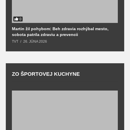
0
Martin žil pohybom: Beh zdravia rozhýbal mesto,
T
sobota patrila zdraviu a prevencii
T
TVT
26. JÚNA 2026
ZO ŠPORTOVEJ KUCHYNE