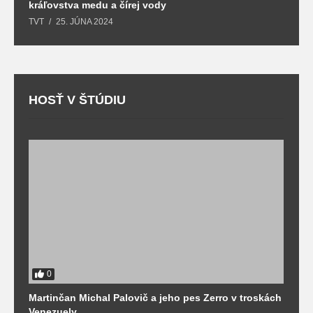
kráľovstva medu a čírej vody
o
TVT
25. JÚNA 2024
T
HOSŤ V ŠTÚDIU
0
Martinčan Michal Palovič a jeho pes Zerro v troskách
N
Venezuely
c