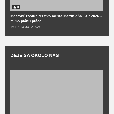
0
Mestské zastupiteľstvo mesta Martin dňa 13.7.2026 –
M
mimo plánu práce
T
TVT
13. JÚLA 2026
DEJE SA OKOLO NÁS