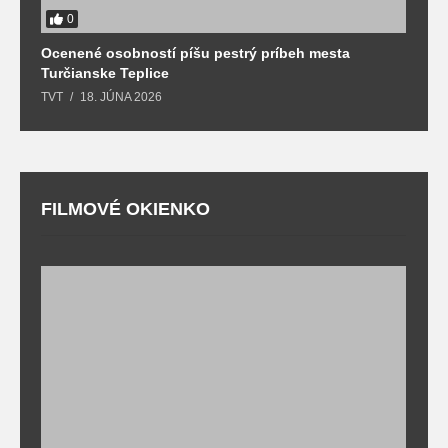
0
Ocenené osobností píšu pestrý príbeh mesta
B
Turčianske Teplice
n
TVT
18. JÚNA 2026
T
FILMOVÉ OKIENKO
F
T