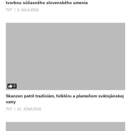
tvorbou súčasného slovenského umenia
TVT
3. JÚLA 2026
0
Skanzen patril tradíciám, folklóru a plameňom svätojánskej
vatry
TVT
22. JÚNA 2026