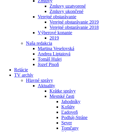
Zmluvy
Zmluvy uzatvorené
Zmluvy ukončené
Verejné obstarávanie
Verejné obstarávanie 2019
Verejné obstarávanie 2018
Výberové konanie
2019
Naša redakcia
Martina Veselovská
Andrea Liptaiová
Tomáš Hulej
Jozef Pisoň
Relácie
TV archív
Hlavné správy
Aktuality
Krátke správy
Mestské časti
Jahodníky
Košúty
Ľadoveň
Podháj-Stráne
Sever
Tomčany