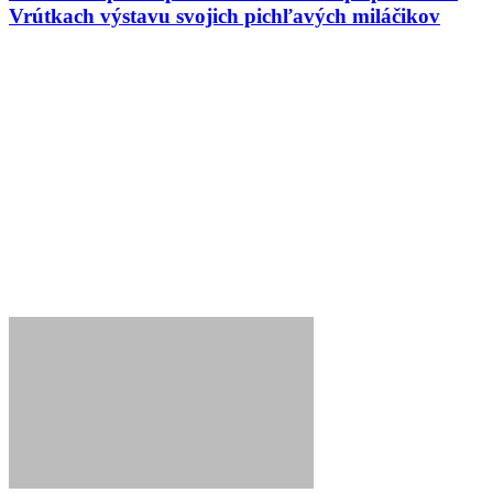
Vrútkach výstavu svojich pichľavých miláčikov