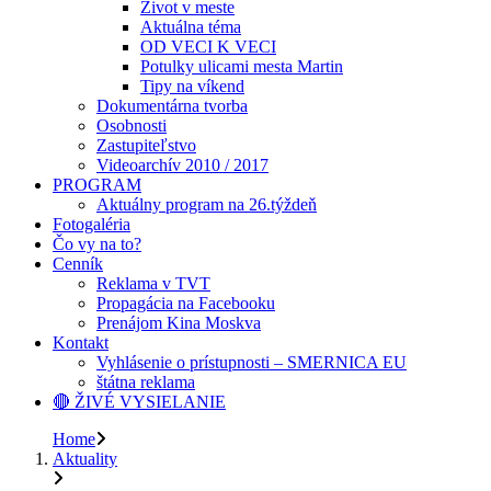
Život v meste
Aktuálna téma
OD VECI K VECI
Potulky ulicami mesta Martin
Tipy na víkend
Dokumentárna tvorba
Osobnosti
Zastupiteľstvo
Videoarchív 2010 / 2017
PROGRAM
Aktuálny program na 26.týždeň
Fotogaléria
Čo vy na to?
Cenník
Reklama v TVT
Propagácia na Facebooku
Prenájom Kina Moskva
Kontakt
Vyhlásenie o prístupnosti – SMERNICA EU
štátna reklama
🔴 ŽIVÉ VYSIELANIE
Home
Aktuality