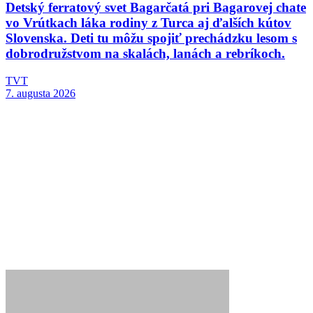
Detský ferratový svet Bagarčatá pri Bagarovej chate
vo Vrútkach láka rodiny z Turca aj ďalších kútov
Slovenska. Deti tu môžu spojiť prechádzku lesom s
dobrodružstvom na skalách, lanách a rebríkoch.
TVT
7. augusta 2026