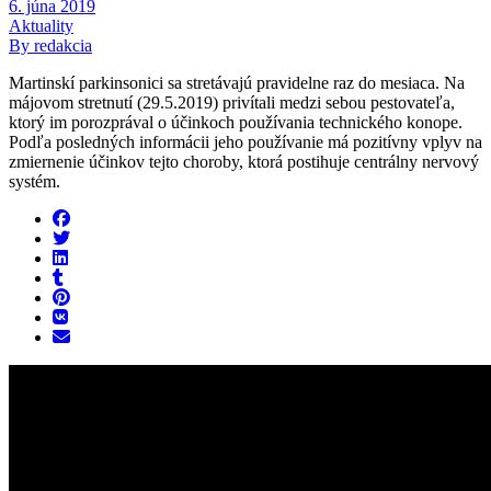
6. júna 2019
Aktuality
By redakcia
Martinskí parkinsonici sa stretávajú pravidelne raz do mesiaca. Na
májovom stretnutí (29.5.2019) privítali medzi sebou pestovateľa,
ktorý im porozprával o účinkoch používania technického konope.
Podľa posledných informácii jeho používanie má pozitívny vplyv na
zmiernenie účinkov tejto choroby, ktorá postihuje centrálny nervový
systém.