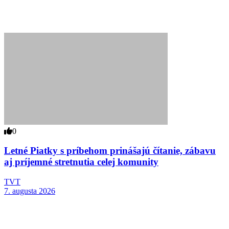
0
Letné Piatky s príbehom prinášajú čítanie, zábavu
aj príjemné stretnutia celej komunity
TVT
7. augusta 2026