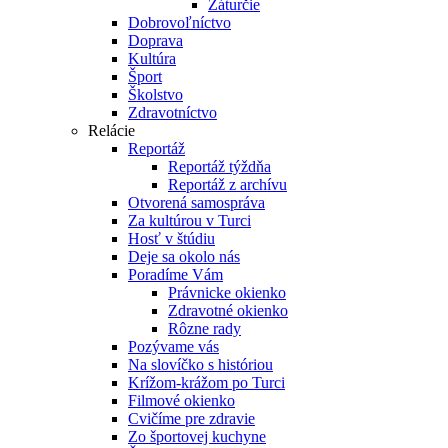
Záturčie
Dobrovoľníctvo
Doprava
Kultúra
Šport
Školstvo
Zdravotníctvo
Relácie
Reportáž
Reportáž týždňa
Reportáž z archívu
Otvorená samospráva
Za kultúrou v Turci
Hosť v štúdiu
Deje sa okolo nás
Poradíme Vám
Právnicke okienko
Zdravotné okienko
Rôzne rady
Pozývame vás
Na slovíčko s históriou
Krížom-krážom po Turci
Filmové okienko
Cvičíme pre zdravie
Zo športovej kuchyne