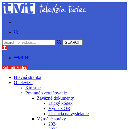
MENU
Submit Video
Hlavná stránka
O televízii
Kto sme
Povinné zverejňovanie
Záväzné dokumenty
Etický kódex
Výpis z OR
Licencia na vysielanie
Výročné správy
2024