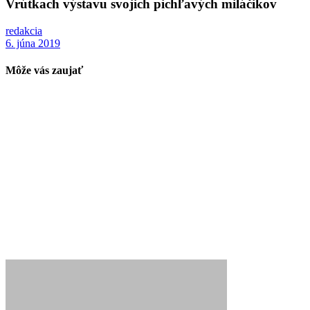
Vrútkach výstavu svojich pichľavých miláčikov
redakcia
6. júna 2019
Môže vás zaujať