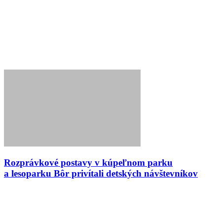
Rozprávkové postavy v kúpeľnom parku
a lesoparku Bôr privítali detských návštevníkov