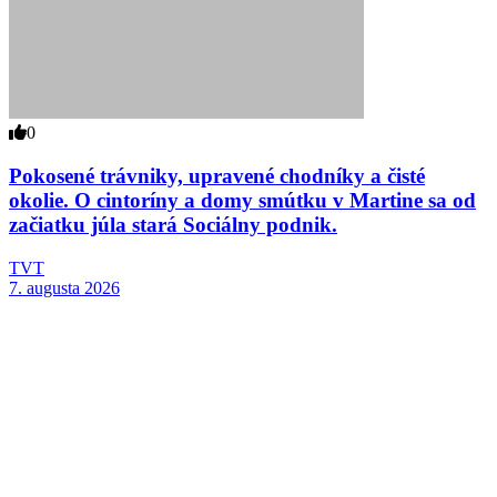
0
Pokosené trávniky, upravené chodníky a čisté
okolie. O cintoríny a domy smútku v Martine sa od
začiatku júla stará Sociálny podnik.
TVT
7. augusta 2026