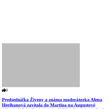
0
Predsedníčka Živeny a známa moderátorka Alena
Heribanová zavítala do Martina na Augustové