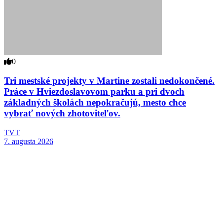
0
Tri mestské projekty v Martine zostali nedokončené.
Práce v Hviezdoslavovom parku a pri dvoch
základných školách nepokračujú, mesto chce
vybrať nových zhotoviteľov.
TVT
7. augusta 2026