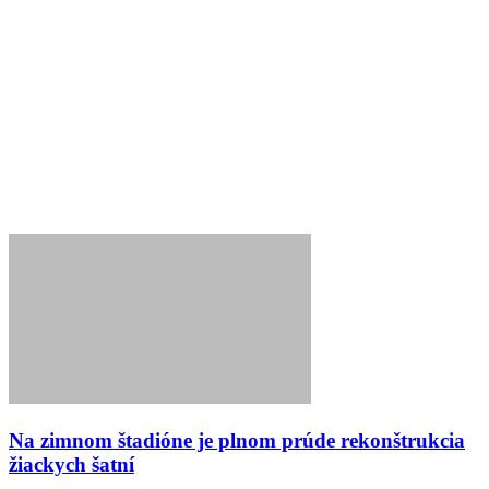
Na zimnom štadióne je plnom prúde rekonštrukcia
žiackych šatní