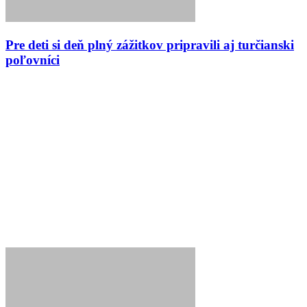
Pre deti si deň plný zážitkov pripravili aj turčianski
poľovníci