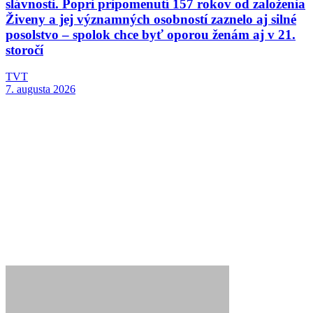
slávnosti. Popri pripomenutí 157 rokov od založenia
Živeny a jej významných osobností zaznelo aj silné
posolstvo – spolok chce byť oporou ženám aj v 21.
storočí
TVT
7. augusta 2026