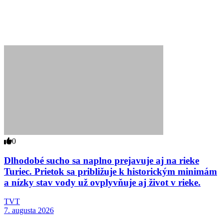
0
Dlhodobé sucho sa naplno prejavuje aj na rieke
Turiec. Prietok sa približuje k historickým minimám
a nízky stav vody už ovplyvňuje aj život v rieke.
TVT
7. augusta 2026