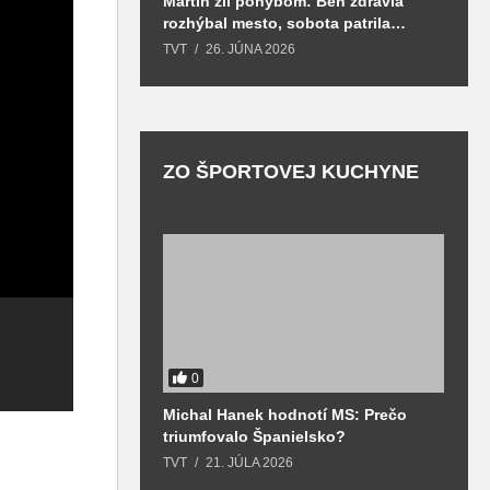
Martin žil pohybom: Beh zdravia
T
rozhýbal mesto, sobota patrila
S
zdraviu a prevencii
TVT
26. JÚNA 2026
T
ZO ŠPORTOVEJ KUCHYNE
0
Na štart 3.ročníka
V Martine
Michal Hanek hodnotí MS: Prečo
S
behu z Košút do
pokračovali
M
triumfovalo Španielsko?
2
Turčianskej
ďalšími kolami
b
o
TVT
21. JÚLA 2026
T
Štiavničky sa
viaceré strelecké
k