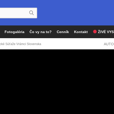
Fotogaléria
Čo vy na to?
Cenník
Kontakt
ŽIVÉ VYS
AUTO
lecké Súťaže Vrámci Slovenska