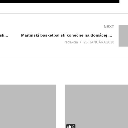
NEXT
Na štart 3.ročníka behu z Košút do Turčianskej Štiavničky sa postavila asi stovka bežcov
Martinskí basketbalisti konečne na domácej palubovke vyhrali
redakcia
25. JANUÁRA 2018
0