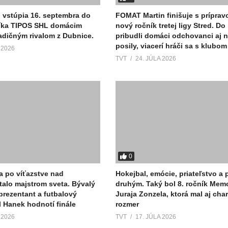
n vstúpia 16. septembra do
FOMAT Martin finišuje s príprav
íka TIPOS SHL domácim
nový ročník tretej ligy Stred. D
adičným rivalom z Dubnice.
pribudli domáci odchovanci aj 
posily, viacerí hráči sa s klubom 
 2026
TVT
24. JÚLA 2026
0
a po víťazstve nad
Hokejbal, emócie, priateľstvo a
talo majstrom sveta. Bývalý
druhým. Taký bol 8. ročník Memo
prezentant a futbalový
Juraja Zonzela, ktorá mal aj char
l Hanek hodnotí finále
rozmer
 2026
TVT
17. JÚLA 2026