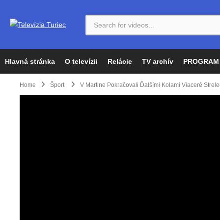
Hlavná stránka
O televízii
Relácie
TV archív
PROGRAM
Home
Šport
V Martine Pokračovali Ďalšími Kolami Viaceré Stre