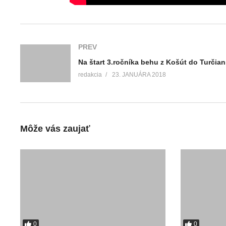
PREV
redakcia
23. JANUÁRA 2018
Môže vás zaujať
0
0