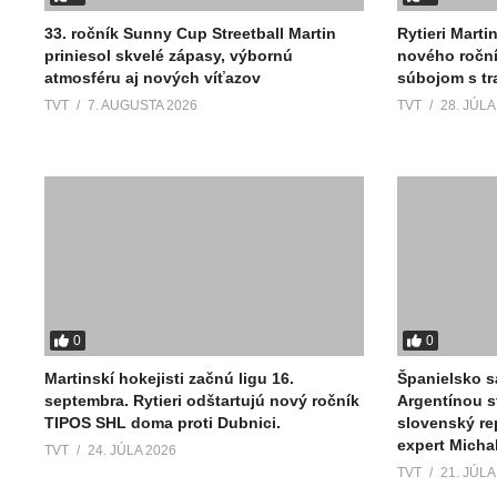
33. ročník Sunny Cup Streetball Martin
Rytieri Marti
priniesol skvelé zápasy, výbornú
nového ročn
atmosféru aj nových víťazov
súbojom s tr
TVT
7. AUGUSTA 2026
TVT
28. JÚLA
0
0
Martinskí hokejisti začnú ligu 16.
Španielsko s
septembra. Rytieri odštartujú nový ročník
Argentínou s
TIPOS SHL doma proti Dubnici.
slovenský re
expert Micha
TVT
24. JÚLA 2026
TVT
21. JÚLA