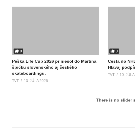
0
0
Peška Life Cup 2026 priniesol do Martina
Cesta do NHL
špičku slovenského aj českého
Hlavaj podpí
skateboardingu.
TVT
10. JÚLA
TVT
13. JÚLA 2026
There is no slider 