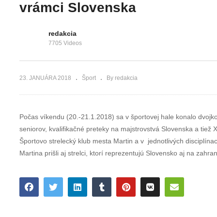
medzinárodnom
konferencia
vrámci Slovenska
turnaji
disciplín IDO
redakcia
7705 Videos
23. JANUÁRA 2018
Šport
By redakcia
Počas víkendu (20.-21.1.2018) sa v športovej hale konalo dvojkol
seniorov, kvalifikačné preteky na majstrovstvá Slovenska a tiež
Športovo strelecký klub mesta Martin a v jednotlivých disciplína
Martina prišli aj strelci, ktorí reprezentujú Slovensko aj na zahr