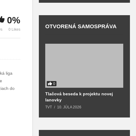
postavila asi
súťaže vrámci
d
stovka bežcov
Slovenska
p
0%
OTVORENÁ SAMOSPRÁVA
ws
0 Likes
ká liga
ne
0
žiach do
Tlačová beseda k projektu novej
O
lanovky
T
TVT
10. JÚLA 2026