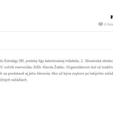
po 9.kole na
dancefitnes a
chvoste tabuľky
jumping
0 Vie
o Extraligy SR, preteky ligy talentovanej mládeže, 1. Slovenská strelec
 XV. ročník memoriálu JUDr. Karola Žabku. Organizátorom bol už tradič
ch sa predstavili aj jeho členovia. Ako už býva zvykom pri takýchto súťa
aničných súťažiach.