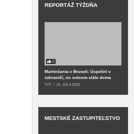
REPORTÁŽ TÝŽDŇA
0
Martinčania v Bruseli: Úspešní v
D
zahraničí, no srdcom stále doma
H
k
TVT
10. JÚLA 2026
T
MESTSKÉ ZASTUPITEĽSTVO