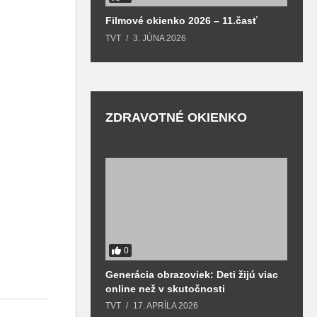
Filmové okienko 2026 – 11.časť
TVT
3. JÚNA 2026
ZDRAVOTNÉ OKIENKO
0
Generácia obrazoviek: Deti žijú viac
D
online než v skutočnosti
z
h
TVT
17. APRÍLA 2026
T