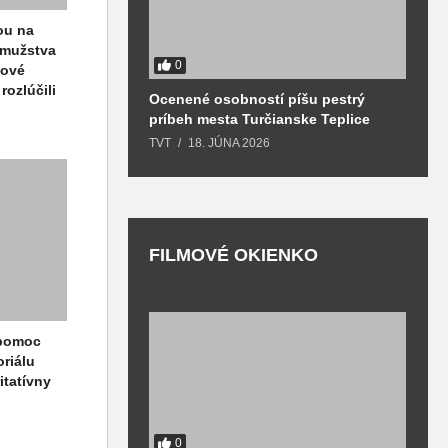
ou na
o mužstva
0
nové
rozlúčili
Ocenené osobností píšu pestrý
B
príbeh mesta Turčianske Teplice
l
o
TVT
18. JÚNA 2026
T
FILMOVÉ OKIENKO
F
 pomoc
T
riálu
itatívny
0