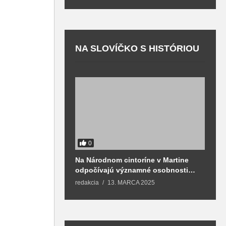
NA SLOVÍČKO S HISTÓRIOU
0
Na Národnom cintoríne v Martine
N
odpočívajú významné osobnosti
F
spojené aj s mestom Martin
redakcia
13. MARCA 2025
T