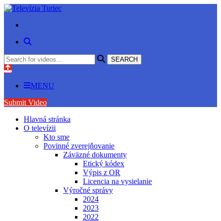
MENU
Submit Video
Hlavná stránka
O televízii
Kto sme
Povinné zverejňovanie
Záväzné dokumenty
Etický kódex
Výpis z OR
Licencia na vysielanie
Výročné správy
2024
2023
2022