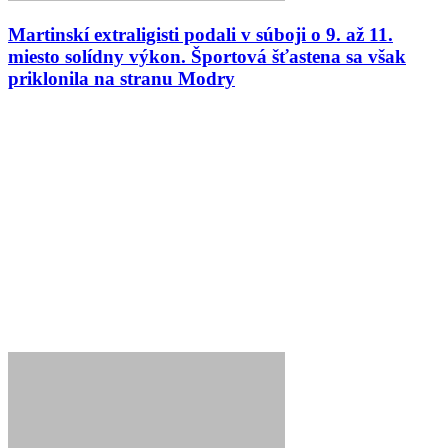
Martinskí extraligisti podali v súboji o 9. až 11.
miesto solídny výkon. Športová šťastena sa však
priklonila na stranu Modry