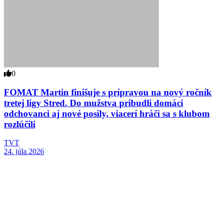
0
FOMAT Martin finišuje s prípravou na nový ročník
tretej ligy Stred. Do mužstva pribudli domáci
odchovanci aj nové posily, viacerí hráči sa s klubom
rozlúčili
TVT
24. júla 2026