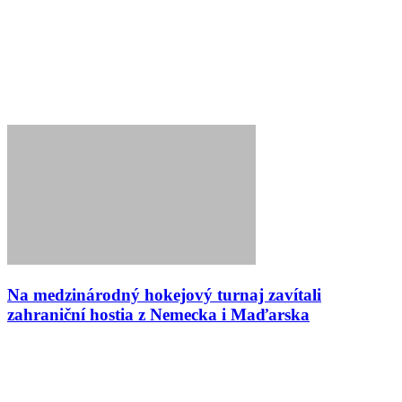
Na medzinárodný hokejový turnaj zavítali
zahraniční hostia z Nemecka i Maďarska