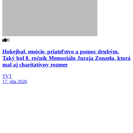
0
Hokejbal, emócie, priateľstvo a pomoc druhým.
Taký bol 8. ročník Memoriálu Juraja Zonzela, ktorá
mal aj charitatívny rozmer
TVT
17. júla 2026