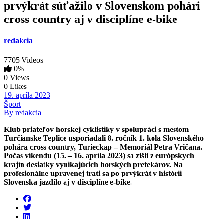
prvýkrát súťažilo v Slovenskom pohári
cross country aj v disciplíne e-bike
redakcia
7705 Videos
0%
0 Views
0 Likes
19. apríla 2023
Šport
By redakcia
Klub priateľov horskej cyklistiky v spolupráci s mestom
Turčianske Teplice usporiadali 8. ročník 1. kola Slovenského
pohára cross country, Turieckap – Memoriál Petra Vričana.
Počas víkendu (15. – 16. apríla 2023) sa zišli z európskych
krajín desiatky vynikajúcich horských pretekárov. Na
profesionálne upravenej trati sa po prvýkrát v histórii
Slovenska jazdilo aj v disciplíne e-bike.