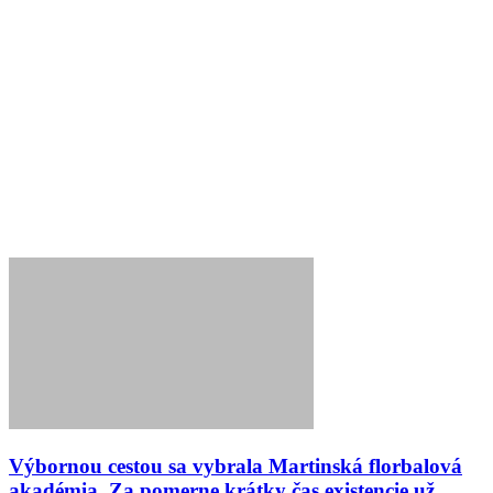
Výbornou cestou sa vybrala Martinská florbalová
akadémia. Za pomerne krátky čas existencie už