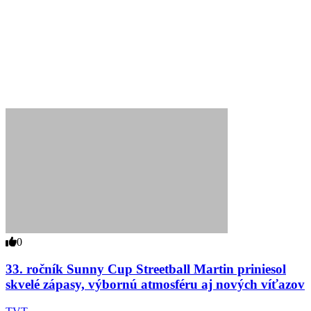
0
33. ročník Sunny Cup Streetball Martin priniesol
skvelé zápasy, výbornú atmosféru aj nových víťazov