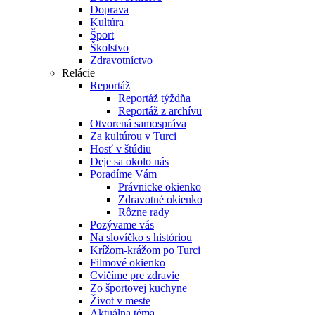
Doprava
Kultúra
Šport
Školstvo
Zdravotníctvo
Relácie
Reportáž
Reportáž týždňa
Reportáž z archívu
Otvorená samospráva
Za kultúrou v Turci
Hosť v štúdiu
Deje sa okolo nás
Poradíme Vám
Právnicke okienko
Zdravotné okienko
Rôzne rady
Pozývame vás
Na slovíčko s históriou
Krížom-krážom po Turci
Filmové okienko
Cvičíme pre zdravie
Zo športovej kuchyne
Život v meste
Aktuálna téma