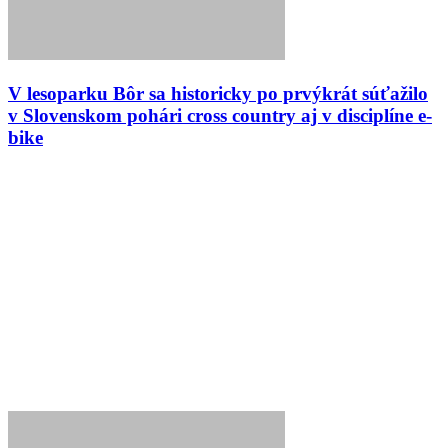
V lesoparku Bôr sa historicky po prvýkrát súťažilo
v Slovenskom pohári cross country aj v disciplíne e-
bike