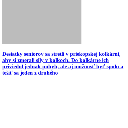
Desiatky seniorov sa stretli v priekopskej kolkárni,
aby si zmerali sily v kolkoch. Do kolkárne ich
priviedol jednak pohyb, ale aj možnosť byť spolu a
tešiť sa jeden z druhého