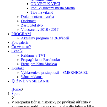
OD VECI K VECI
Potulky ulicami mesta Martin
Tipy na víkend
Dokumentárna tvorba
Osobnosti
Zastupiteľstvo
Videoarchív 2010 / 2017
PROGRAM
Aktuálny program na 26.týždeň
Fotogaléria
Čo vy na to?
Cenník
Reklama v TVT
Propagácia na Facebooku
Prenájom Kina Moskva
Kontakt
Vyhlásenie o prístupnosti – SMERNICA EU
štátna reklama
🔴 ŽIVÉ VYSIELANIE
Home
Šport
V lesoparku Bôr sa historicky po prvýkrát súťažilo v
Slovenskom pohári cross country aj v disciplíne e-bike