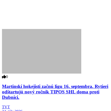
0
Martinskí hokejisti začnú ligu 16. septembra. Rytieri
odštartujú nový ročník TIPOS SHL doma proti
Dubnici.
TVT