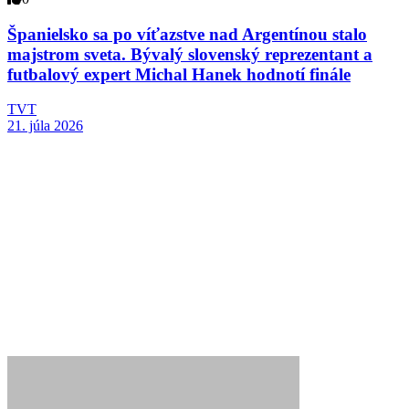
Španielsko sa po víťazstve nad Argentínou stalo
majstrom sveta. Bývalý slovenský reprezentant a
futbalový expert Michal Hanek hodnotí finále
TVT
21. júla 2026