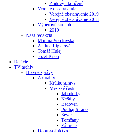
Zmluvy ukončené
Verejné obstarávanie
Verejné obstarávanie 2019
Verejné obstarávanie 2018
Výberové konanie
2019
Naša redakcia
Martina Veselovská
Andrea Liptaiová
Tomáš Hulej
Jozef Pisoň
Relácie
TV archív
Hlavné správy
Aktuality
Krátke správy
Mestské časti
Jahodníky
Košúty
Ľadoveň
Podháj-Stráne
Sever
Tomčany
Záturčie
Dobrovoľníctvo