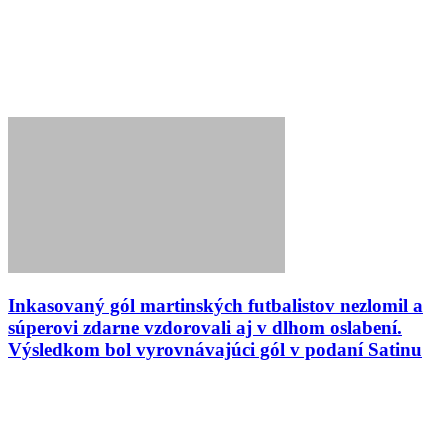
Inkasovaný gól martinských futbalistov nezlomil a
súperovi zdarne vzdorovali aj v dlhom oslabení.
Výsledkom bol vyrovnávajúci gól v podaní Satinu