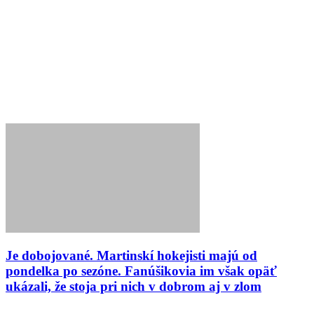
Je dobojované. Martinskí hokejisti majú od
pondelka po sezóne. Fanúšikovia im však opäť
ukázali, že stoja pri nich v dobrom aj v zlom