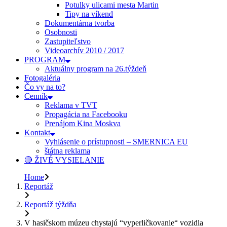
Potulky ulicami mesta Martin
Tipy na víkend
Dokumentárna tvorba
Osobnosti
Zastupiteľstvo
Videoarchív 2010 / 2017
PROGRAM
Aktuálny program na 26.týždeň
Fotogaléria
Čo vy na to?
Cenník
Reklama v TVT
Propagácia na Facebooku
Prenájom Kina Moskva
Kontakt
Vyhlásenie o prístupnosti – SMERNICA EU
štátna reklama
🔴 ŽIVÉ VYSIELANIE
Home
Reportáž
Reportáž týždňa
V hasičskom múzeu chystajú “vyperličkovanie“ vozidla