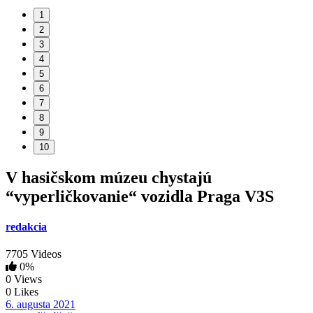
1
2
3
4
5
6
7
8
9
10
V hasičskom múzeu chystajú
“vyperličkovanie“ vozidla Praga V3S
redakcia
7705 Videos
0%
0 Views
0 Likes
6. augusta 2021