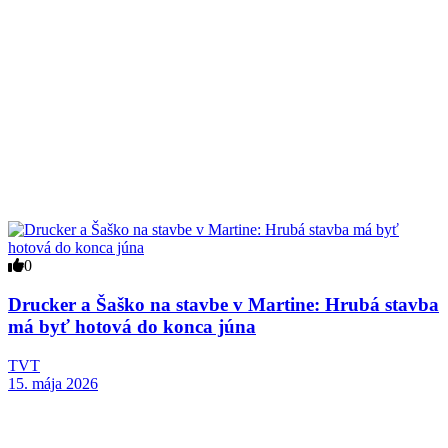
0
Drucker a Šaško na stavbe v Martine: Hrubá stavba
má byť hotová do konca júna
TVT
15. mája 2026