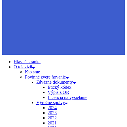
Hlavná stránka
O televízii
Kto sme
Povinné zverejňovanie
Záväzné dokumenty
Etický kódex
Výpis z OR
Licencia na vysielanie
Výročné správy
2024
2023
2022
2021