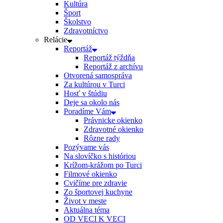
Kultúra
Šport
Školstvo
Zdravotníctvo
Relácie
Reportáž
Reportáž týždňa
Reportáž z archívu
Otvorená samospráva
Za kultúrou v Turci
Hosť v štúdiu
Deje sa okolo nás
Poradíme Vám
Právnicke okienko
Zdravotné okienko
Rôzne rady
Pozývame vás
Na slovíčko s históriou
Krížom-krážom po Turci
Filmové okienko
Cvičíme pre zdravie
Zo športovej kuchyne
Život v meste
Aktuálna téma
OD VECI K VECI