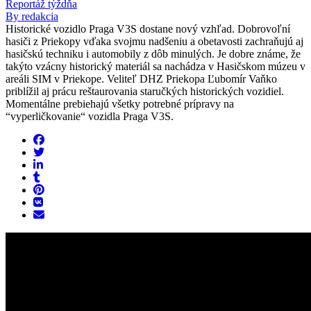
Reportáž týždňa
By redakcia
Historické vozidlo Praga V3S dostane nový vzhľad. Dobrovoľní
hasiči z Priekopy vďaka svojmu nadšeniu a obetavosti zachraňujú aj
hasičskú techniku i automobily z dôb minulých. Je dobre známe, že
takýto vzácny historický materiál sa nachádza v Hasičskom múzeu v
areáli SIM v Priekope. Veliteľ DHZ Priekopa Ľubomír Vaňko
priblížil aj prácu reštaurovania staručkých historických vozidiel.
Momentálne prebiehajú všetky potrebné prípravy na
“vyperličkovanie“ vozidla Praga V3S.