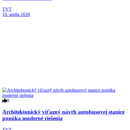
TVT
10. apríla 2026
0
Architektonický víťazný návrh autobusovej stanice
ponúka moderné riešenia
TVT