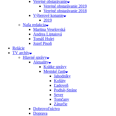
Verejné obstarávanie
Verejné obstarávanie 2019
Verejné obstarávanie 2018
Výberové konanie
2019
Naša redakcia
Martina Veselovská
Andrea Liptaiová
Tomáš Hulej
Jozef Pisoň
Relácie
TV archív
Hlavné správy
Aktuality
Krátke správy
Mestské časti
Jahodníky
Košúty
Ľadoveň
Podháj-Stráne
Sever
Tomčany
Záturčie
Dobrovoľníctvo
Doprava