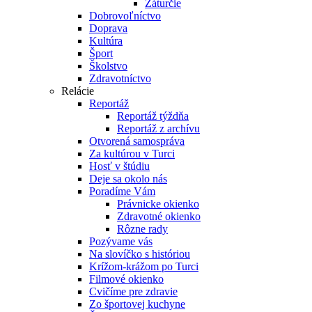
Záturčie
Dobrovoľníctvo
Doprava
Kultúra
Šport
Školstvo
Zdravotníctvo
Relácie
Reportáž
Reportáž týždňa
Reportáž z archívu
Otvorená samospráva
Za kultúrou v Turci
Hosť v štúdiu
Deje sa okolo nás
Poradíme Vám
Právnicke okienko
Zdravotné okienko
Rôzne rady
Pozývame vás
Na slovíčko s históriou
Krížom-krážom po Turci
Filmové okienko
Cvičíme pre zdravie
Zo športovej kuchyne