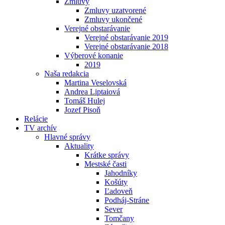
Zmluvy
Zmluvy uzatvorené
Zmluvy ukončené
Verejné obstarávanie
Verejné obstarávanie 2019
Verejné obstarávanie 2018
Výberové konanie
2019
Naša redakcia
Martina Veselovská
Andrea Liptaiová
Tomáš Hulej
Jozef Pisoň
Relácie
TV archív
Hlavné správy
Aktuality
Krátke správy
Mestské časti
Jahodníky
Košúty
Ľadoveň
Podháj-Stráne
Sever
Tomčany