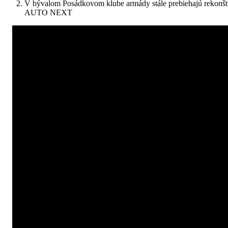
V bývalom Posádkovom klube armády stále prebiehajú rekonš
AUTO NEXT