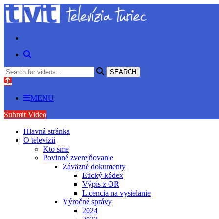
MENU
Submit Video
Hlavná stránka
O televízii
Kto sme
Povinné zverejňovanie
Záväzné dokumenty
Etický kódex
Výpis z OR
Licencia na vysielanie
Výročné správy
2024