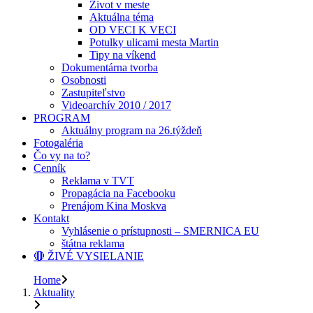
Život v meste
Aktuálna téma
OD VECI K VECI
Potulky ulicami mesta Martin
Tipy na víkend
Dokumentárna tvorba
Osobnosti
Zastupiteľstvo
Videoarchív 2010 / 2017
PROGRAM
Aktuálny program na 26.týždeň
Fotogaléria
Čo vy na to?
Cenník
Reklama v TVT
Propagácia na Facebooku
Prenájom Kina Moskva
Kontakt
Vyhlásenie o prístupnosti – SMERNICA EU
štátna reklama
🔴 ŽIVÉ VYSIELANIE
Home
Aktuality