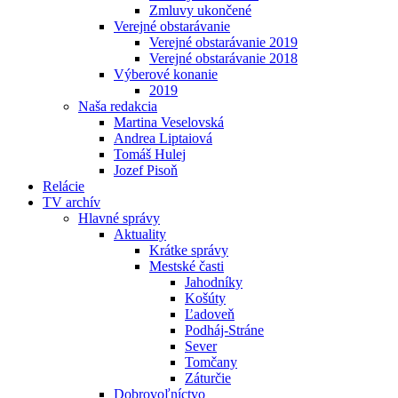
Zmluvy ukončené
Verejné obstarávanie
Verejné obstarávanie 2019
Verejné obstarávanie 2018
Výberové konanie
2019
Naša redakcia
Martina Veselovská
Andrea Liptaiová
Tomáš Hulej
Jozef Pisoň
Relácie
TV archív
Hlavné správy
Aktuality
Krátke správy
Mestské časti
Jahodníky
Košúty
Ľadoveň
Podháj-Stráne
Sever
Tomčany
Záturčie
Dobrovoľníctvo