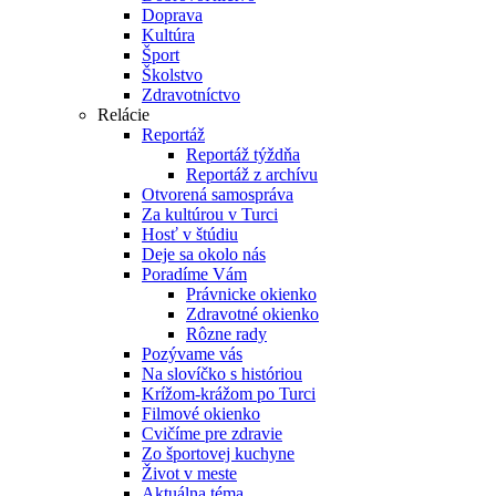
Doprava
Kultúra
Šport
Školstvo
Zdravotníctvo
Relácie
Reportáž
Reportáž týždňa
Reportáž z archívu
Otvorená samospráva
Za kultúrou v Turci
Hosť v štúdiu
Deje sa okolo nás
Poradíme Vám
Právnicke okienko
Zdravotné okienko
Rôzne rady
Pozývame vás
Na slovíčko s históriou
Krížom-krážom po Turci
Filmové okienko
Cvičíme pre zdravie
Zo športovej kuchyne
Život v meste
Aktuálna téma