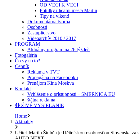
OD VECI K VECI
Potulky ulicami mesta Martin
Tipy na víkend
Dokumentárna tvorba
Osobnosti
Zastupiteľstvo
Videoarchív 2010 / 2017
PROGRAM
Aktuálny program na 26.týždeň
Fotogaléria
Čo vy na to?
Cenník
Reklama v TVT
Propagácia na Facebooku
Prenájom Kina Moskva
Kontakt
Vyhlásenie o prístupnosti – SMERNICA EU
štátna reklama
🔴 ŽIVÉ VYSIELANIE
Home
Aktuality
Učiteľ Martin Štubňa je Učiteľskou osobnosťou Slovenska za 
AUTO NEXT