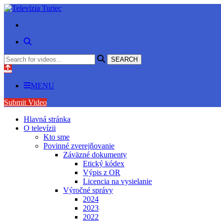
MENU
Submit Video
Hlavná stránka
O televízii
Kto sme
Povinné zverejňovanie
Záväzné dokumenty
Etický kódex
Výpis z OR
Licencia na vysielanie
Výročné správy
2024
2023
2022