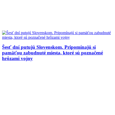
Šesť dní putujú Slovenskom. Pripomínajú si
pamäťou zabudnuté miesta, ktoré sú poznačené
hrôzami vojny