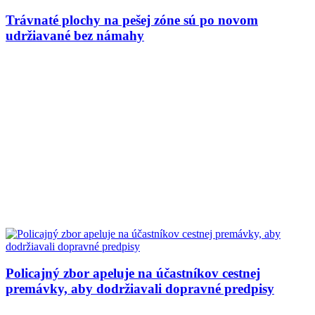
Trávnaté plochy na pešej zóne sú po novom
udržiavané bez námahy
Policajný zbor apeluje na účastníkov cestnej
premávky, aby dodržiavali dopravné predpisy