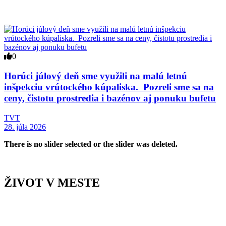
0
Horúci júlový deň sme využili na malú letnú
inšpekciu vrútockého kúpaliska. Pozreli sme sa na
ceny, čistotu prostredia i bazénov aj ponuku bufetu
TVT
28. júla 2026
There is no slider selected or the slider was deleted.
ŽIVOT V MESTE