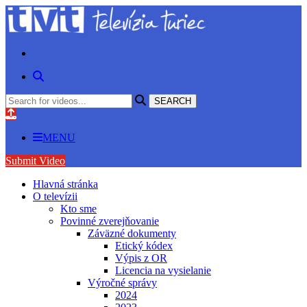
MENU
Submit Video
Hlavná stránka
O televízii
Kto sme
Povinné zverejňovanie
Záväzné dokumenty
Etický kódex
Výpis z OR
Licencia na vysielanie
Výročné správy
2024