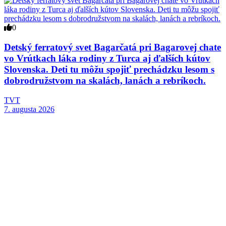
0
Detský ferratový svet Bagarčatá pri Bagarovej chate
vo Vrútkach láka rodiny z Turca aj ďalších kútov
Slovenska. Deti tu môžu spojiť prechádzku lesom s
dobrodružstvom na skalách, lanách a rebríkoch.
TVT
7. augusta 2026