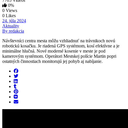
7705 Videos
0%
0 Views
0 Likes
24. júla 2024
Aktuality
By redakcia
Návštevníci centra mesta môžu vzhliadnuť na trávnikoch novú
robotickú kosačku. Je riadená GPS systémom, kosí efektívne a je
minimálne hlučná. Nové moderné kosenie v meste je pod
kamerovým systémom. Operátori Mestskej polície Martin popri
ostatných činnostiach monitorujú jej pohyb aj nabíjanie.