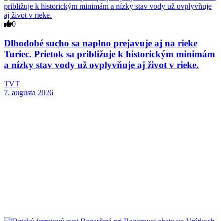
0
Dlhodobé sucho sa naplno prejavuje aj na rieke
Turiec. Prietok sa približuje k historickým minimám
a nízky stav vody už ovplyvňuje aj život v rieke.
TVT
7. augusta 2026