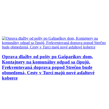
Oprava dlažby od pošty po Gašparíkov dom,
Kontajnery na komunálny odpad sa čipujú,
Frekventovaná doprava popod Strečno bude
obmedzená, Cesty v Turci majú nové asfaltové
koberce