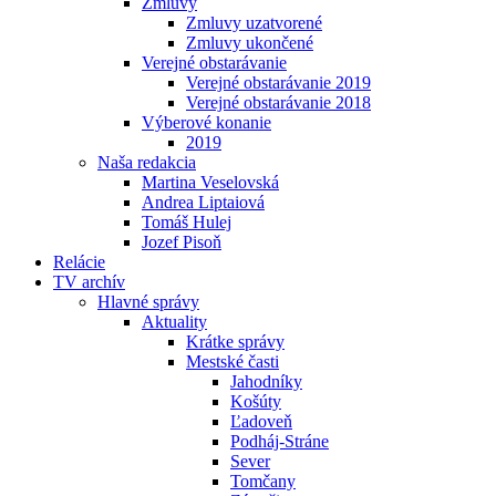
Zmluvy
Zmluvy uzatvorené
Zmluvy ukončené
Verejné obstarávanie
Verejné obstarávanie 2019
Verejné obstarávanie 2018
Výberové konanie
2019
Naša redakcia
Martina Veselovská
Andrea Liptaiová
Tomáš Hulej
Jozef Pisoň
Relácie
TV archív
Hlavné správy
Aktuality
Krátke správy
Mestské časti
Jahodníky
Košúty
Ľadoveň
Podháj-Stráne
Sever
Tomčany