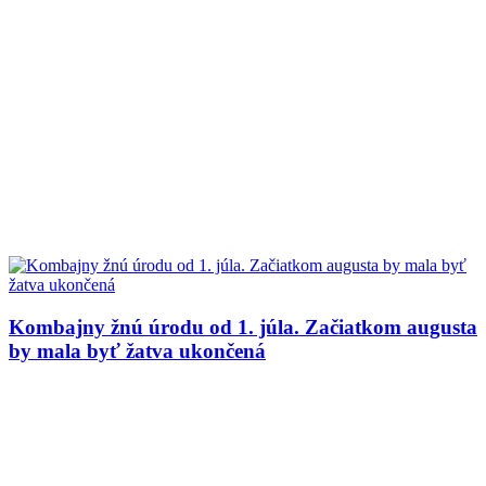
Kombajny žnú úrodu od 1. júla. Začiatkom augusta
by mala byť žatva ukončená