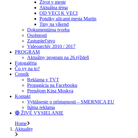
Život v meste
Aktuálna téma
OD VECI K VECI
Potulky ulicami mesta Martin
Tipy na víkend
Dokumentárna tvorba
Osobnosti
Zastupiteľstvo
Videoarchív 2010 / 2017
PROGRAM
Aktuálny program na 26.týždeň
Fotogaléria
Čo vy na to?
Cenník
Reklama v TVT
Propagácia na Facebooku
Prenájom Kina Moskva
Kontakt
Vyhlásenie o prístupnosti – SMERNICA EU
štátna reklama
🔴 ŽIVÉ VYSIELANIE
Home
Aktuality