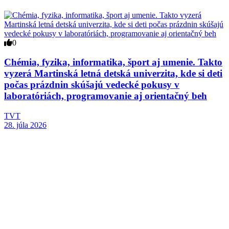
0
Chémia, fyzika, informatika, šport aj umenie. Takto
vyzerá Martinská letná detská univerzita, kde si deti
počas prázdnin skúšajú vedecké pokusy v
laboratóriách, programovanie aj orientačný beh
TVT
28. júla 2026