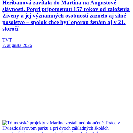
Heribanová zavítala do Martina na Augustové
slávnosti. Popri pripomenutí 157 rokov od založenia
Živeny a jej významných osobností zaznelo aj silné
posolstvo – spolok chce byť oporou ženám aj v 21.
storočí
TVT
7. augusta 2026