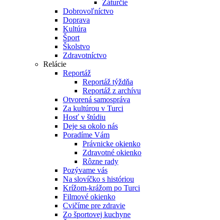
Záturčie
Dobrovoľníctvo
Doprava
Kultúra
Šport
Školstvo
Zdravotníctvo
Relácie
Reportáž
Reportáž týždňa
Reportáž z archívu
Otvorená samospráva
Za kultúrou v Turci
Hosť v štúdiu
Deje sa okolo nás
Poradíme Vám
Právnicke okienko
Zdravotné okienko
Rôzne rady
Pozývame vás
Na slovíčko s históriou
Krížom-krážom po Turci
Filmové okienko
Cvičíme pre zdravie
Zo športovej kuchyne