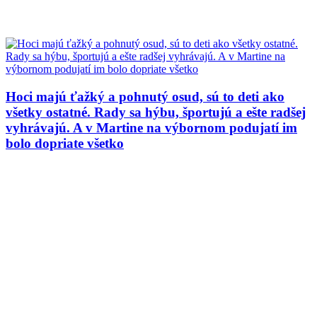
Hoci majú ťažký a pohnutý osud, sú to deti ako
všetky ostatné. Rady sa hýbu, športujú a ešte radšej
vyhrávajú. A v Martine na výbornom podujatí im
bolo dopriate všetko