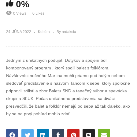
0%
0 Views
0 Likes
24. JÚNA 2022
Kultúra
By redakcia
Jedným z unikátnych podujatí Dotykov a spojení bol
komponovaný program , ktorý spojil balet s folklórom.
Návštevníci nočného Martina mohli priamo pod holým nebom
sledovať predstavenie s názvom Tancom k sebe, ktorý spoločne
pripravili sólisti a zbor Baletu SND a tanečný súbor a spevácka
skupina SĽUK. Počas unikátneho predstavenia sa diváci
presvedčili, že balet a folklór nemajú od seba až tak ďaleko, ako
by sa na prvý pohľad mohlo zdať.