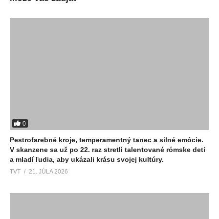
0
Pestrofarebné kroje, temperamentný tanec a silné emócie.
V skanzene sa už po 22. raz stretli talentované rómske deti
a mladí ľudia, aby ukázali krásu svojej kultúry.
TVT
21. JÚLA 2026