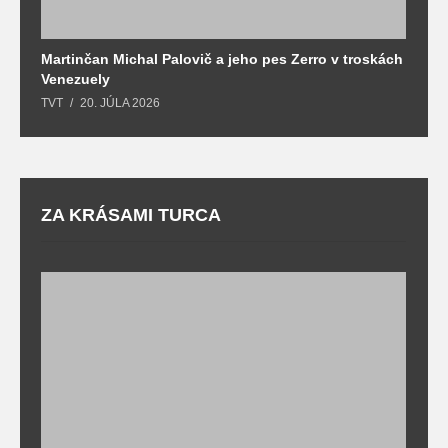
Martinčan Michal Palovič a jeho pes Zerro v troskách
N
Venezuely
c
TVT
20. JÚLA 2026
re
ZA KRÁSAMI TURCA