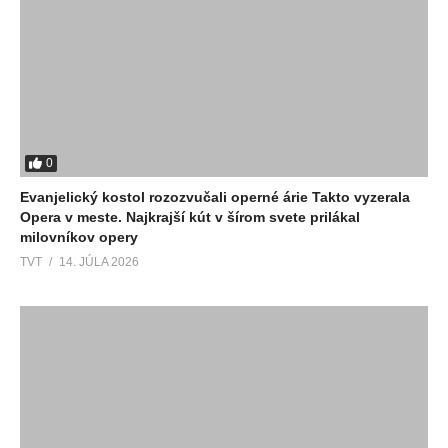
0
Evanjelický kostol rozozvučali operné árie Takto vyzerala
Opera v meste. Najkrajší kút v šírom svete prilákal
milovníkov opery
TVT
14. JÚLA 2026