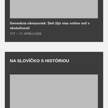
Generácia obrazoviek: Deti žijú viac online než v
D
skutočnosti
s
TVT
17. APRÍLA 2026
T
NA SLOVÍČKO S HISTÓRIOU