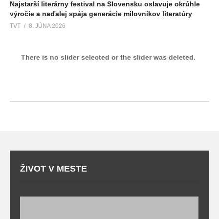
Najstarší literárny festival na Slovensku oslavuje okrúhle
výročie a naďalej spája generácie milovníkov literatúry
TVT
8. JÚNA 2026
There is no slider selected or the slider was deleted.
ŽIVOT V MESTE