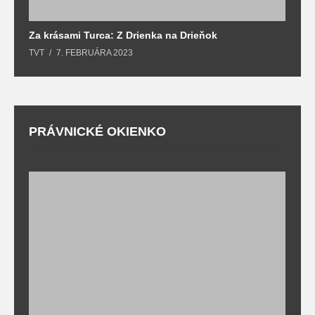
Za krásami Turca: Z Drienka na Drieňok
Z
TVT
7. FEBRUÁRA 2023
T
PRÁVNICKÉ OKIENKO