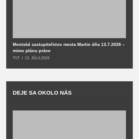
Mestské zastupiteľstvo mesta Martin dňa 13.7.2026 –
M
mimo plánu práce
T
TVT
13. JÚLA 2026
DEJE SA OKOLO NÁS