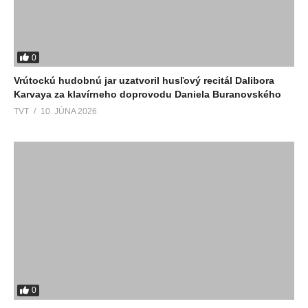
0
Vrútockú hudobnú jar uzatvoril husľový recitál Dalibora
Karvaya za klavírneho doprovodu Daniela Buranovského
TVT
10. JÚNA 2026
0