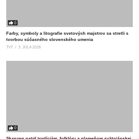
0
Farby, symboly a litografie svetových majstrov sa stretli s
tvorbou súčasného slovenského umenia
TVT
3. JÚLA 2026
0
Skanzen patril tradíciám, folklóru a plameňom svätojánskej