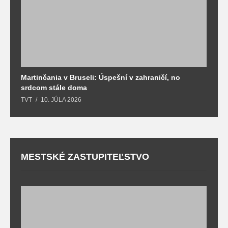
Martinčania v Bruseli: Úspešní v zahraničí, no
D
srdcom stále doma
m
TVT
10. JÚLA 2026
T
MESTSKÉ ZASTUPITEĽSTVO