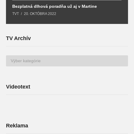
Bezplatná dlhová poradňa už aj v Martine
Z
TVT
20. OKTÓBRA 2022
T
TV Archív
TV
Archív
Videotext
Reklama