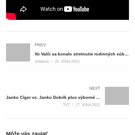
PREV
Vo Valči sa konalo stretnutie rodinných súborov na nesúťažnej prehliadke Spieva naša rodina
redakcia
20. JÚNA 2022
NEXT
Janko Cíger vs. Janko Dobrík plus výborné publikum sa rovná vydarený, príjemný a veselý Literárny pondelok
TVT
27. JÚNA 2022
Môže vás zaujať