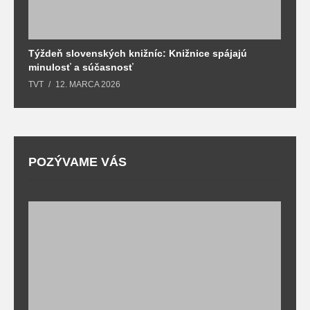
Týždeň slovenských knižníc: Knižnice spájajú
J
minulosť a súčasnosť
k
TVT
12. MARCA 2026
T
POZÝVAME VÁS