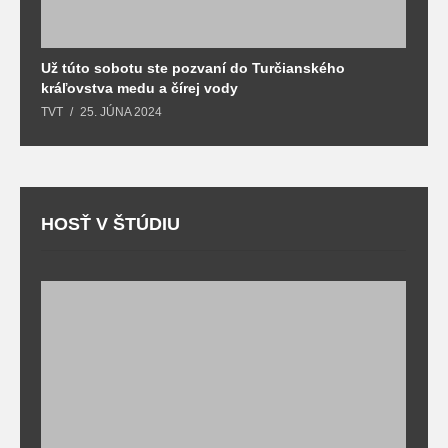
Už túto sobotu ste pozvaní do Turčianského
M
kráľovstva medu a čírej vody
o
TVT
25. JÚNA 2024
T
HOSŤ V ŠTÚDIU