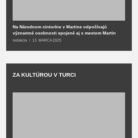
Na Národnom cintoríne v Martine odpočívajú
N
významné osobnosti spojené aj s mestom Martin
R
redakcia
13. MARCA 2025
T
ZA KULTÚROU V TURCI