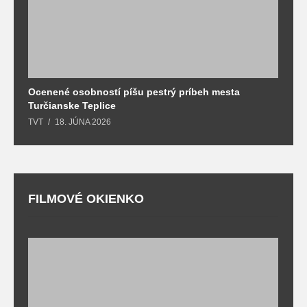
Ocenené osobností píšu pestrý príbeh mesta
B
Turčianske Teplice
n
TVT
18. JÚNA 2026
T
FILMOVÉ OKIENKO
F
T