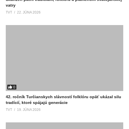
vatry
TVT
22. JÚNA 2026
0
42. ročník Turčianskych slávností folklóru opäť ukázal silu
tradícií, ktoré spájajú generácie
TVT
19. JÚNA 2026