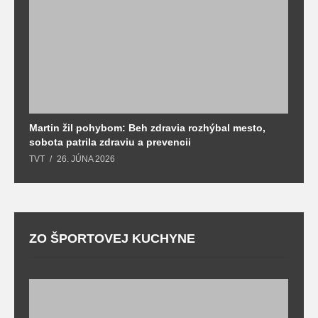
Martin žil pohybom: Beh zdravia rozhýbal mesto,
T
sobota patrila zdraviu a prevencii
T
TVT
26. JÚNA 2026
ZO ŠPORTOVEJ KUCHYNE