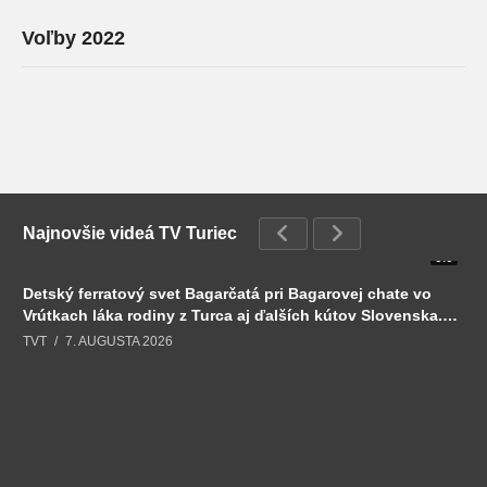
Voľby 2022
Najnovšie videá TV Turiec
0:0
Detský ferratový svet Bagarčatá pri Bagarovej chate vo
Vrútkach láka rodiny z Turca aj ďalších kútov Slovenska.
Deti tu môžu spojiť prechádzku lesom s dobrodružstvom
TVT
7. AUGUSTA 2026
na skalách, lanách a rebríkoch.