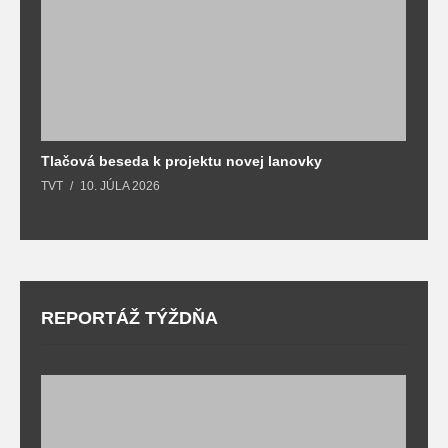
Tlačová beseda k projektu novej lanovky
O
TVT
10. JÚLA 2026
T
REPORTÁŽ TÝŽDŇA