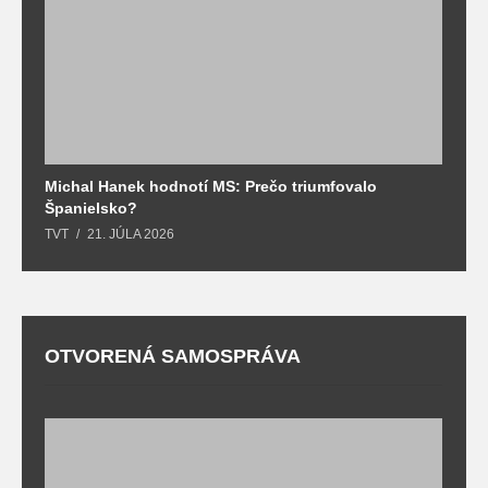
Michal Hanek hodnotí MS: Prečo triumfovalo
S
Španielsko?
t
TVT
21. JÚLA 2026
T
OTVORENÁ SAMOSPRÁVA