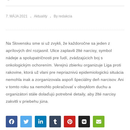
7. MÁJA 2021
Aktuality
By redakcia
Na Slovensku sme si už zvykli, že každoročne sa jeden z
aprílových dní rozjasnil. Ulice zaplavili žlté narcisy, symbol
nádeje a spolupatričnosti pre ľudí, zvádzajúcich boj s
onkologickým ochorením. Verejnú zbierku organizuje Liga proti
rakovine, ktorá už vlani pre nepriaznivú epidemiologickú situácia
nemohla inak a zorganizovala aspoň špeciálny deň narcisov. Ani
v tomto roku sa nemohlo pokračovať v obvyklom duchu a
organizátori stále dolaďujú potrebné detaily, aby žlté narcisy
zakvitli v priebehu júna.