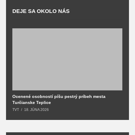
DEJE SA OKOLO NÁS
Ocenené osobností píšu pestrý príbeh mesta
B
Turčianske Teplice
n
TVT
18. JÚNA 2026
T