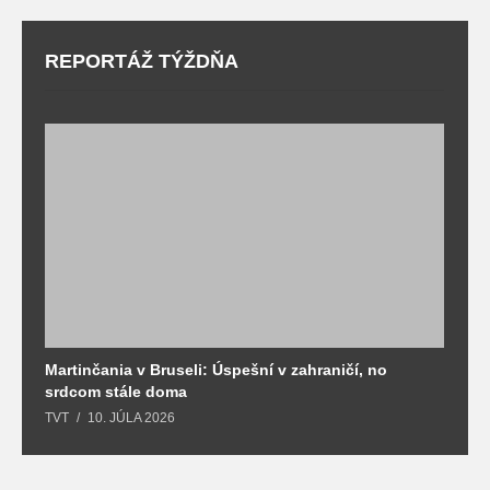
REPORTÁŽ TÝŽDŇA
Martinčania v Bruseli: Úspešní v zahraničí, no
D
srdcom stále doma
m
TVT
10. JÚLA 2026
T