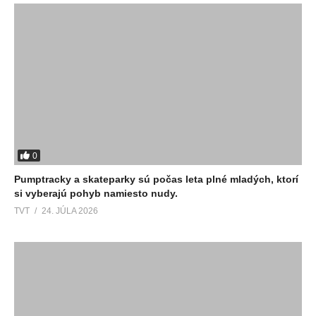
0
Pumptracky a skateparky sú počas leta plné mladých, ktorí
si vyberajú pohyb namiesto nudy.
TVT
24. JÚLA 2026