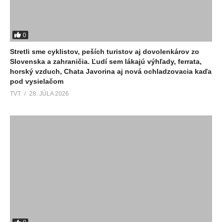
0
Stretli sme cyklistov, peších turistov aj dovolenkárov zo
Slovenska a zahraničia. Ľudí sem lákajú výhľady, ferrata,
horský vzduch, Chata Javorina aj nová ochladzovacia kaďa
pod vysielačom
TVT
28. JÚLA 2026