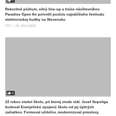
0
Rekordné pódium, silný line-up a tisíce návštevníkov.
Paradise Open Air potvrdil pozíciu najväčšieho festivalu
elektronickej hudby na Slovensku
TVT
28. JÚLA 2026
0
22 rokov viedol školu, pri ktorej zrode stál. Jozef Sopoliga
budoval Evanjelickú spojenú školu od jej úplných
začiatkov. Formoval učiteľov, modernizoval priestory,