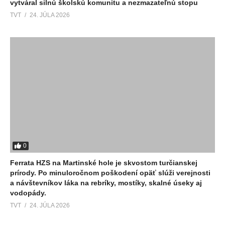
vytváral silnú školskú komunitu a nezmazateľnú stopu
TVT
24. JÚLA 2026
0
Ferrata HZS na Martinské hole je skvostom turčianskej
prírody. Po minuloročnom poškodení opäť slúži verejnosti
a návštevníkov láka na rebríky, mostíky, skalné úseky aj
vodopády.
TVT
24. JÚLA 2026