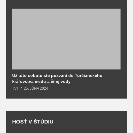
Už túto sobotu ste pozvaní do Turčianského
M
kráľovstva medu a čírej vody
o
TVT
25. JÚNA 2024
T
HOSŤ V ŠTÚDIU