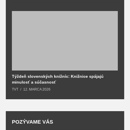
Týždeň slovenských knižníc: Knižnice spájajú
J
minulosť a súčasnosť
k
TVT
12. MARCA 2026
T
POZÝVAME VÁS