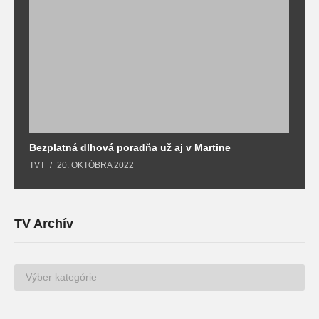
Bezplatná dlhová poradňa už aj v Martine
Z
TVT
20. OKTÓBRA 2022
T
TV Archív
TV
Archív