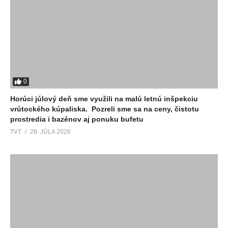
0
Horúci júlový deň sme využili na malú letnú inšpekciu
vrútockého kúpaliska. Pozreli sme sa na ceny, čistotu
prostredia i bazénov aj ponuku bufetu
TVT
28. JÚLA 2026