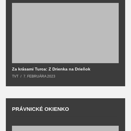
Za krásami Turca: Z Drienka na Drieňok
Z
TVT
7. FEBRUÁRA 2023
T
PRÁVNICKÉ OKIENKO