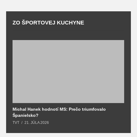
ZO ŠPORTOVEJ KUCHYNE
Michal Hanek hodnotí MS: Prečo triumfovalo
S
Španielsko?
t
TVT
21. JÚLA 2026
T