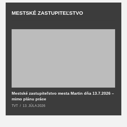
MESTSKÉ ZASTUPITEĽSTVO
Mestské zastupiteľstvo mesta Martin dňa 13.7.2026 –
M
mimo plánu práce
T
TVT
13. JÚLA 2026