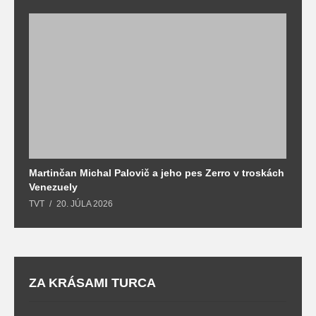
Martinčan Michal Palovič a jeho pes Zerro v troskách
N
Venezuely
c
TVT
20. JÚLA 2026
re
ZA KRÁSAMI TURCA