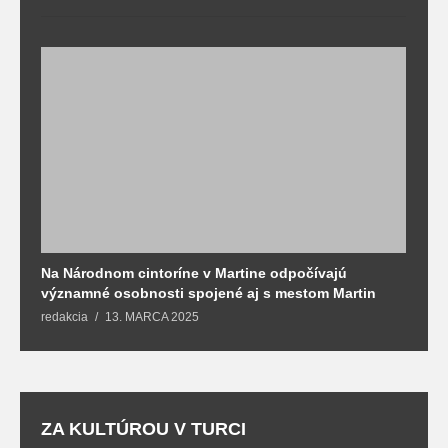
Na Národnom cintoríne v Martine odpočívajú
N
významné osobnosti spojené aj s mestom Martin
R
redakcia
13. MARCA 2025
T
ZA KULTÚROU V TURCI