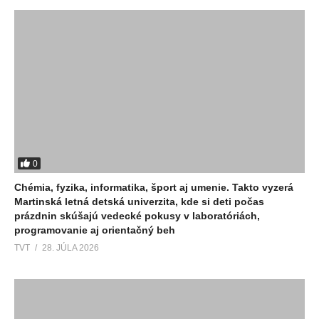
0
Chémia, fyzika, informatika, šport aj umenie. Takto vyzerá
Martinská letná detská univerzita, kde si deti počas
prázdnin skúšajú vedecké pokusy v laboratóriách,
programovanie aj orientačný beh
TVT
28. JÚLA 2026