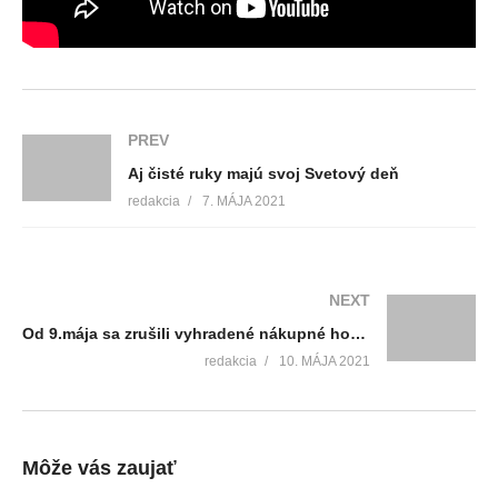
PREV
Aj čisté ruky majú svoj Svetový deň
redakcia
7. MÁJA 2021
NEXT
Od 9.mája sa zrušili vyhradené nákupné hodiny pre seniorov v obchodných prevádzkach
redakcia
10. MÁJA 2021
Môže vás zaujať