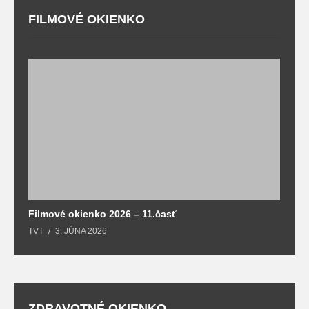
FILMOVÉ OKIENKO
F
T
Filmové okienko 2026 – 11.časť
TVT
3. JÚNA 2026
ZDRAVOTNÉ OKIENKO