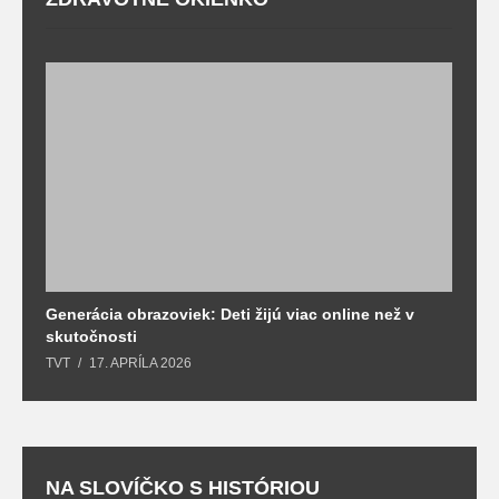
Generácia obrazoviek: Deti žijú viac online než v
D
skutočnosti
s
TVT
17. APRÍLA 2026
T
NA SLOVÍČKO S HISTÓRIOU