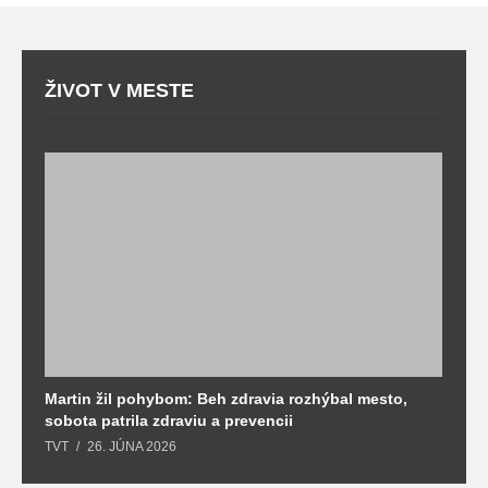
ŽIVOT V MESTE
Martin žil pohybom: Beh zdravia rozhýbal mesto,
T
sobota patrila zdraviu a prevencii
T
TVT
26. JÚNA 2026