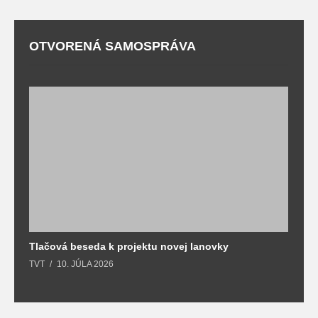
OTVORENÁ SAMOSPRÁVA
Tlačová beseda k projektu novej lanovky
O
TVT
10. JÚLA 2026
T