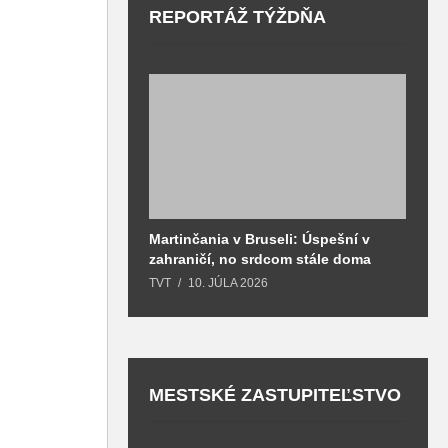
REPORTÁŽ TÝŽDŇA
Martinčania v Bruseli: Úspešní v
D
zahraničí, no srdcom stále doma
H
k
TVT
10. JÚLA 2026
T
MESTSKÉ ZASTUPITEĽSTVO