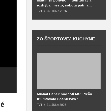
Martin žil pohybom: Beh zdravia
T
rozhýbal mesto, sobota patrila
S
zdraviu a prevencii
TVT
26. JÚNA 2026
T
ZO ŠPORTOVEJ KUCHYNE
Michal Hanek hodnotí MS: Prečo
S
Martinskí džudisti
triumfovalo Španielsko?
2
valcovali tatami.
lé
o
TVT
21. JÚLA 2026
T
Získali tituly