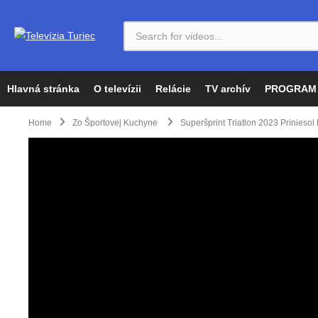
Hlavná stránka
O televízii
Relácie
TV archív
PROGRAM
Home
Zo Športovej Kuchyne
Superšprint Triatlon 2023 Priniesol