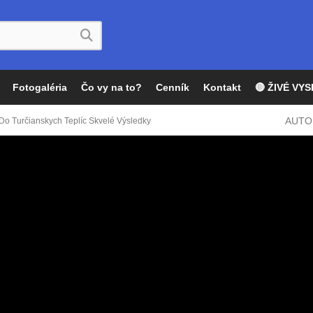
Fotogaléria
Čo vy na to?
Cenník
Kontakt
🔴 ŽIVÉ VYS
AUTO
 Do Turčianskych Teplíc Skvelé Výsledky