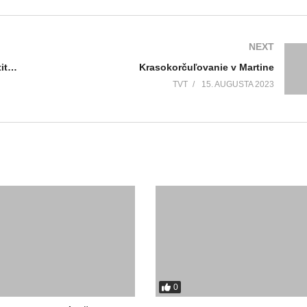
NEXT
Martinskí džudisti valcovali tatami. Získali tituly majstrov Slovenska
Krasokorčuľovanie v Martine
TVT
15. AUGUSTA 2023
0