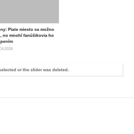
óny: Piate miesto sa možno
, no mnohí fanúšikovia ho
opením
CA 2026
selected or the slider was deleted.