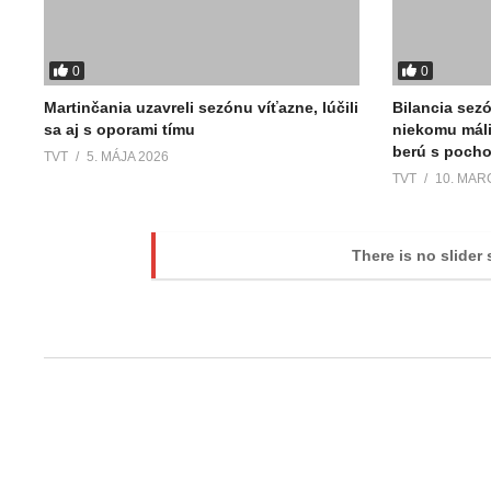
0
0
Martinčania uzavreli sezónu víťazne, lúčili
Bilancia sez
sa aj s oporami tímu
niekomu máli
berú s poch
TVT
5. MÁJA 2026
TVT
10. MAR
There is no slider 