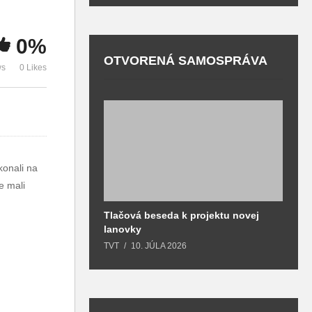
majstrov
Krasokorčuľovani
Z
Slovenska
e v Martine
c
0%
OTVORENÁ SAMOSPRÁVA
ws
0 Likes
konali na
e mali
Tlačová beseda k projektu novej
O
lanovky
T
TVT
10. JÚLA 2026