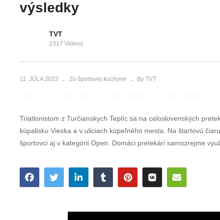
vynikajúco po
Stále sú tu a sú
výsledky
každej stránke
silnejší ako vče
TVT
2317 Videos
11. JÚLA 2023
Zo športovej kuchyne
By TVT
Triatlonistom z Turčianskych Teplíc sa na celoslovenských pretek
kúpalisku Vieska a v uliciach kúpeľného mesta. Na štartovú čiaru
športovci aj v kategórii Open. Domáci pretekári samozrejme vyu