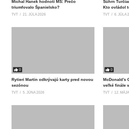
Michal Hanek hodnotí MS: Prečo
Súhrn Turčia
triumfovalo Španielsko?
Kto ovládol 
TVT
21. JÚLA 2026
TVT
6. JÚLA 
0
0
Rytieri Martin odkrývajú karty pred novou
McDonald’s C
sezónou
veľké finále 
TVT
5. JÚNA 2026
TVT
12. MÁJA