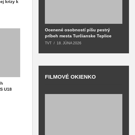
ej krízy k
Ocenené osobností píšu pestrý
B
príbeh mesta Turčianske Teplice
l
o
TVT
18. JÚNA 2026
T
FILMOVÉ OKIENKO
ch
MS U18
F
T