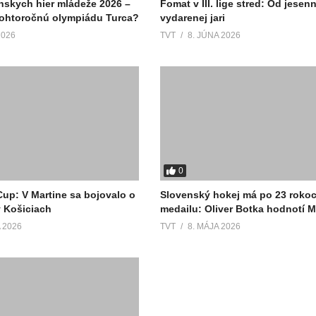
nskych hier mládeže 2026 –
Fomat v III. lige stred: Od jesenn
tohtoročnú olympiádu Turca?
vydarenej jari
2026
TVT
8. JÚNA 2026
0
up: V Martine sa bojovalo o
Slovenský hokej má po 23 roko
v Košiciach
medailu: Oliver Botka hodnotí 
 2026
TVT
8. MÁJA 2026