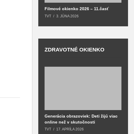
Filmové okienko 2026 – 11.časť
TVT
3. JÚNA 2026
ZDRAVOTNÉ OKIENKO
Generácia obrazoviek: Deti žijú viac
D
online než v skutočnosti
z
h
TVT
17. APRÍLA 2026
T