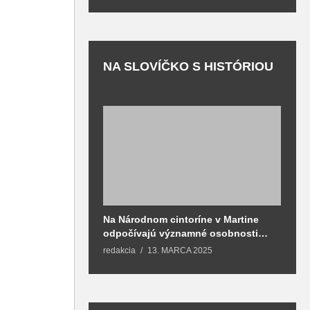
NA SLOVÍČKO S HISTÓRIOU
Na Národnom cintoríne v Martine
N
odpočívajú významné osobnosti
F
spojené aj s mestom Martin
redakcia
13. MARCA 2025
T