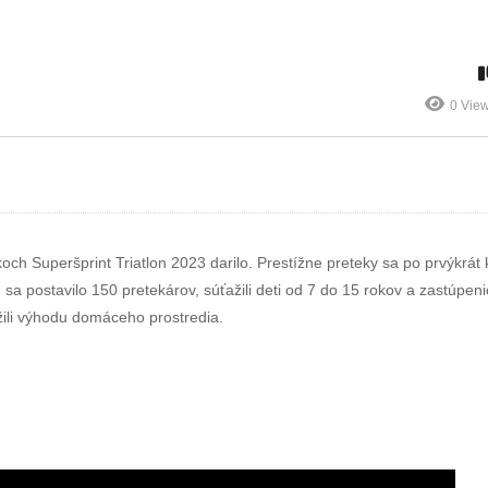
má na Slovensku
Majstrovstvá
ra
dobrú úroveň
Európy
0 Vie
och Superšprint Triatlon 2023 darilo. Prestížne preteky sa po prvýkrát 
 sa postavilo 150 pretekárov, súťažili deti od 7 do 15 rokov a zastúpeni
žili výhodu domáceho prostredia.