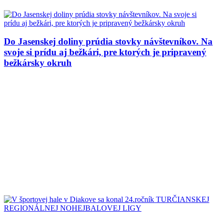
Do Jasenskej doliny prúdia stovky návštevníkov. Na
svoje si prídu aj bežkári, pre ktorých je pripravený
bežkársky okruh