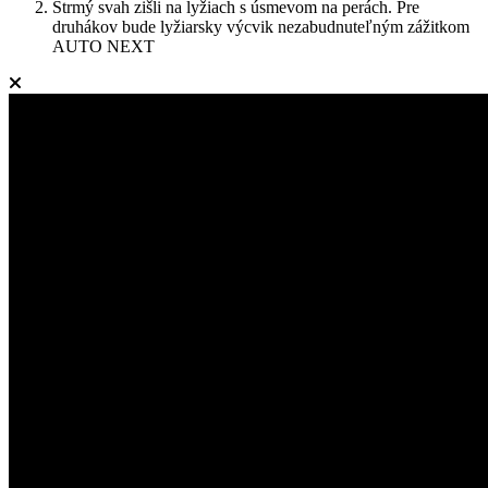
Strmý svah zišli na lyžiach s úsmevom na perách. Pre
druhákov bude lyžiarsky výcvik nezabudnuteľným zážitkom
AUTO NEXT