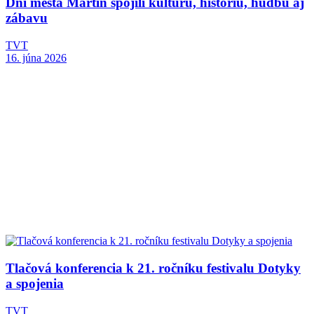
Dni mesta Martin spojili kultúru, históriu, hudbu aj
zábavu
TVT
16. júna 2026
Tlačová konferencia k 21. ročníku festivalu Dotyky
a spojenia
TVT