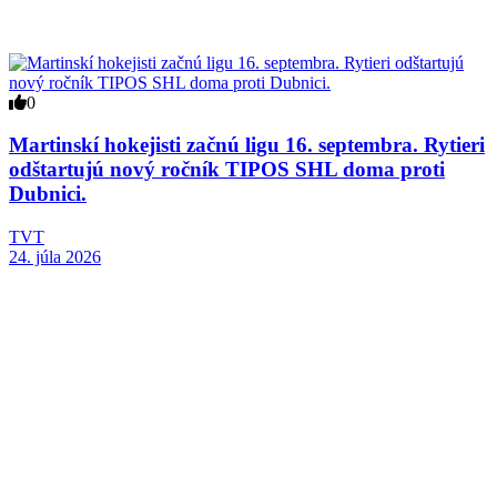
0
Martinskí hokejisti začnú ligu 16. septembra. Rytieri
odštartujú nový ročník TIPOS SHL doma proti
Dubnici.
TVT
24. júla 2026