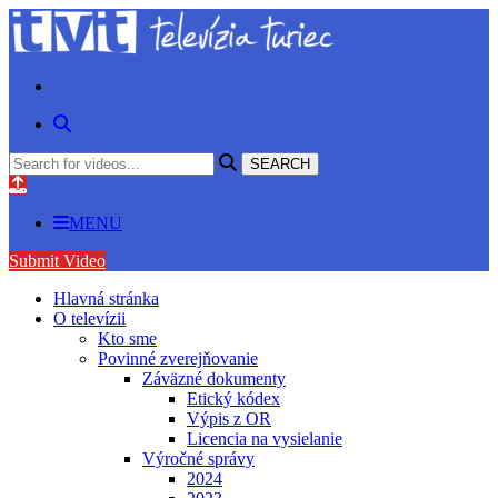
MENU
Submit Video
Hlavná stránka
O televízii
Kto sme
Povinné zverejňovanie
Záväzné dokumenty
Etický kódex
Výpis z OR
Licencia na vysielanie
Výročné správy
2024