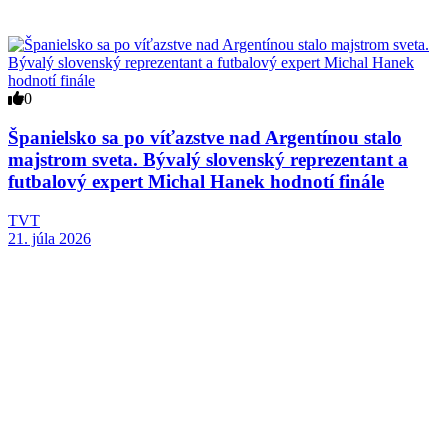
0
Španielsko sa po víťazstve nad Argentínou stalo
majstrom sveta. Bývalý slovenský reprezentant a
futbalový expert Michal Hanek hodnotí finále
TVT
21. júla 2026