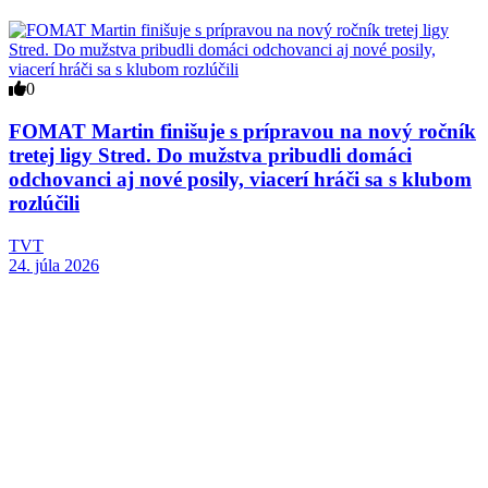
0
FOMAT Martin finišuje s prípravou na nový ročník
tretej ligy Stred. Do mužstva pribudli domáci
odchovanci aj nové posily, viacerí hráči sa s klubom
rozlúčili
TVT
24. júla 2026