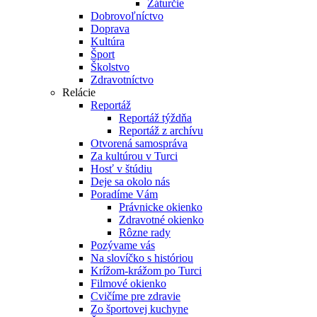
Záturčie
Dobrovoľníctvo
Doprava
Kultúra
Šport
Školstvo
Zdravotníctvo
Relácie
Reportáž
Reportáž týždňa
Reportáž z archívu
Otvorená samospráva
Za kultúrou v Turci
Hosť v štúdiu
Deje sa okolo nás
Poradíme Vám
Právnicke okienko
Zdravotné okienko
Rôzne rady
Pozývame vás
Na slovíčko s históriou
Krížom-krážom po Turci
Filmové okienko
Cvičíme pre zdravie
Zo športovej kuchyne