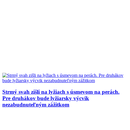
Strmý svah zišli na lyžiach s úsmevom na perách.
Pre druhákov bude lyžiarsky výcvik
nezabudnuteľným zážitkom