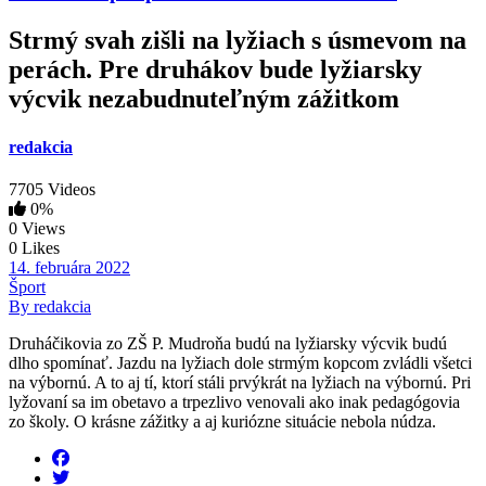
Strmý svah zišli na lyžiach s úsmevom na
perách. Pre druhákov bude lyžiarsky
výcvik nezabudnuteľným zážitkom
redakcia
7705 Videos
0%
0 Views
0 Likes
14. februára 2022
Šport
By redakcia
Druháčikovia zo ZŠ P. Mudroňa budú na lyžiarsky výcvik budú
dlho spomínať. Jazdu na lyžiach dole strmým kopcom zvládli všetci
na výbornú. A to aj tí, ktorí stáli prvýkrát na lyžiach na výbornú. Pri
lyžovaní sa im obetavo a trpezlivo venovali ako inak pedagógovia
zo školy. O krásne zážitky a aj kuriózne situácie nebola núdza.