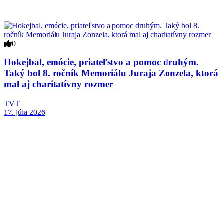
0
Hokejbal, emócie, priateľstvo a pomoc druhým.
Taký bol 8. ročník Memoriálu Juraja Zonzela, ktorá
mal aj charitatívny rozmer
TVT
17. júla 2026