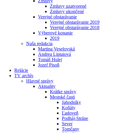
Zmluvy
Zmluvy uzatvorené
Zmluvy ukončené
Verejné obstarávanie
Verejné obstarávanie 2019
Verejné obstarávanie 2018
Výberové konanie
2019
Naša redakcia
Martina Veselovská
Andrea Liptaiová
Tomáš Hulej
Jozef Pisoň
Relácie
TV archív
Hlavné správy
Aktuality
Krátke správy
Mestské časti
Jahodníky
Košúty
Ľadoveň
Podháj-Stráne
Sever
Tomčany