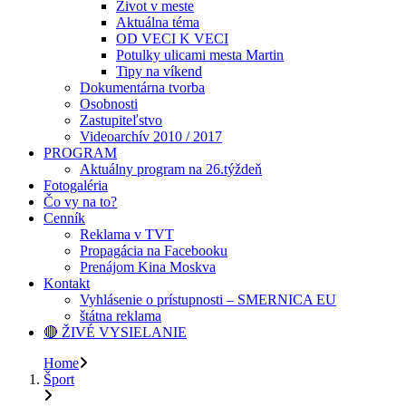
Život v meste
Aktuálna téma
OD VECI K VECI
Potulky ulicami mesta Martin
Tipy na víkend
Dokumentárna tvorba
Osobnosti
Zastupiteľstvo
Videoarchív 2010 / 2017
PROGRAM
Aktuálny program na 26.týždeň
Fotogaléria
Čo vy na to?
Cenník
Reklama v TVT
Propagácia na Facebooku
Prenájom Kina Moskva
Kontakt
Vyhlásenie o prístupnosti – SMERNICA EU
štátna reklama
🔴 ŽIVÉ VYSIELANIE
Home
Šport