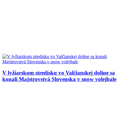
V lyžiarskom stredisku vo Valčianskej doline sa
konali Majstrovstvá Slovenska v snow volejbale