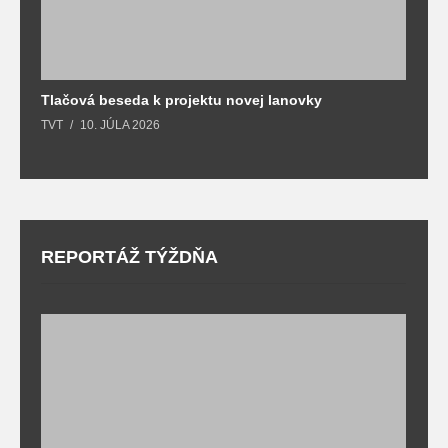
Tlačová beseda k projektu novej lanovky
O
TVT
10. JÚLA 2026
T
REPORTÁŽ TÝŽDŇA