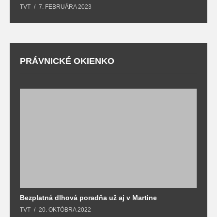
TVT
7. FEBRUÁRA 2023
T
PRÁVNICKÉ OKIENKO
Bezplatná dlhová poradňa už aj v Martine
Z
TVT
20. OKTÓBRA 2022
T