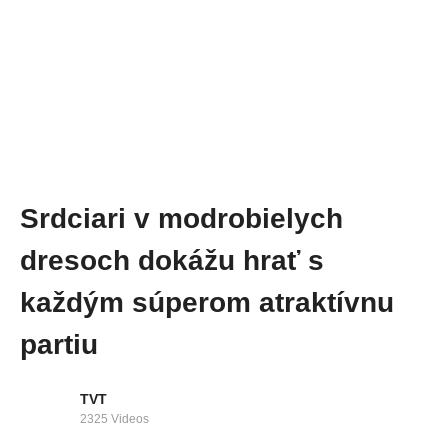
Srdciari v modrobielych
dresoch dokážu hrať s
každým súperom atraktívnu
partiu
TVT
2325 Videos