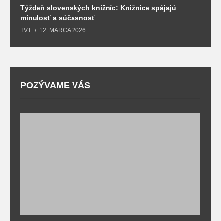
Týždeň slovenských knižníc: Knižnice spájajú
J
minulosť a súčasnosť
k
TVT
12. MARCA 2026
T
POZÝVAME VÁS