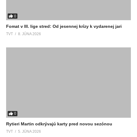
0
Fomat v III. lige stred: Od jesennej krízy k vydarenej jari
TVT
8. JÚNA 2026
0
Rytieri Martin odkrývajú karty pred novou sezónou
TVT
5. JÚNA 2026