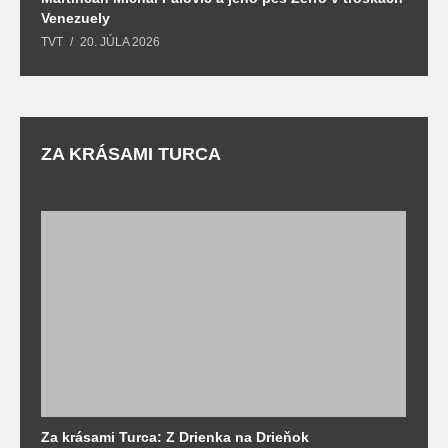
Venezuely
c
TVT
20. JÚLA 2026
re
ZA KRÁSAMI TURCA
Za krásami Turca: Z Drienka na Drieňok
Z