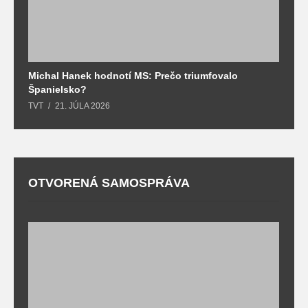
Michal Hanek hodnotí MS: Prečo triumfovalo
S
Španielsko?
t
TVT
21. JÚLA 2026
T
OTVORENÁ SAMOSPRÁVA