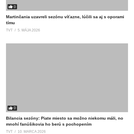
0
Martinčania uzavreli sezónu víťazne, lúčili sa aj s oporami
tímu
TVT
5. MÁJA 2026
0
Bilancia sezóny: Piate miesto sa možno niekomu máli, no
mnohí fanúšikovia ho berú s pochopením
TVT
10. MARCA 2026