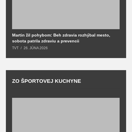
Martin žil pohybom: Beh zdravia rozhýbal mesto,
T
sobota patrila zdraviu a prevencii
T
TVT
26. JÚNA 2026
ZO ŠPORTOVEJ KUCHYNE