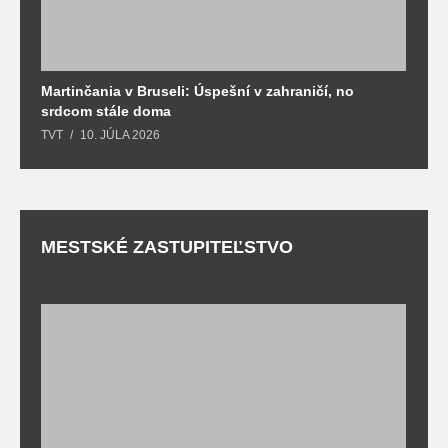
Martinčania v Bruseli: Úspešní v zahraničí, no
D
srdcom stále doma
m
TVT
10. JÚLA 2026
T
MESTSKÉ ZASTUPITEĽSTVO