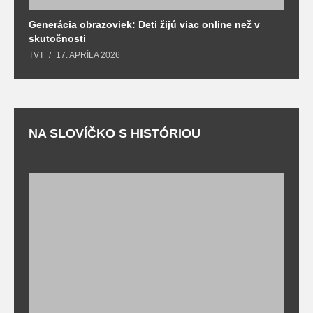
Generácia obrazoviek: Deti žijú viac online než v
D
skutočnosti
s
TVT
17. APRÍLA 2026
T
NA SLOVÍČKO S HISTÓRIOU