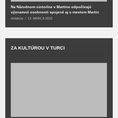
Na Národnom cintoríne v Martine odpočívajú
N
významné osobnosti spojené aj s mestom Martin
R
redakcia
13. MARCA 2025
T
ZA KULTÚROU V TURCI