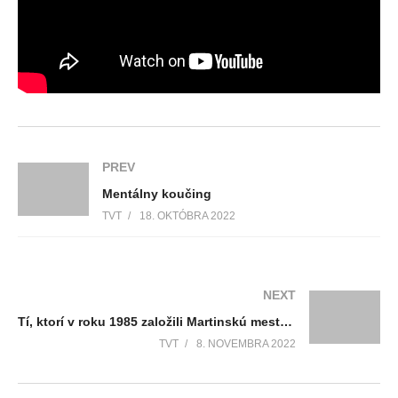
PREV
Mentálny koučing
TVT
18. OKTÓBRA 2022
NEXT
Tí, ktorí v roku 1985 založili Martinskú mestskú ligu malého futbalu urobili fantastickú vec
TVT
8. NOVEMBRA 2022