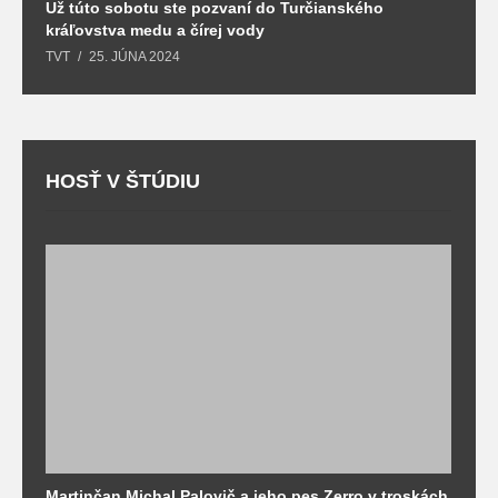
Už túto sobotu ste pozvaní do Turčianského
M
kráľovstva medu a čírej vody
o
TVT
25. JÚNA 2024
T
HOSŤ V ŠTÚDIU
Martinčan Michal Palovič a jeho pes Zerro v troskách
N