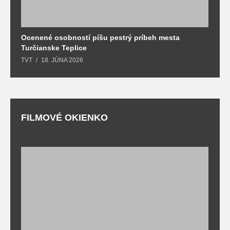
Ocenené osobností píšu pestrý príbeh mesta
B
Turčianske Teplice
n
TVT
18. JÚNA 2026
T
FILMOVÉ OKIENKO
F
T