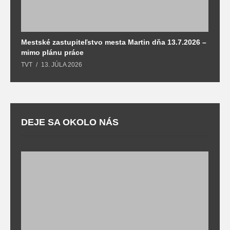
Mestské zastupiteľstvo mesta Martin dňa 13.7.2026 –
M
mimo plánu práce
T
TVT
13. JÚLA 2026
DEJE SA OKOLO NÁS