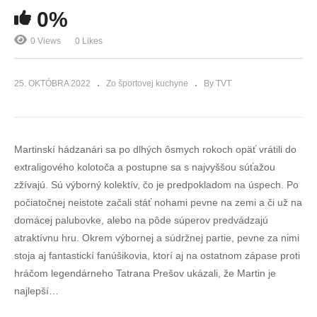
0%
0 Views
0 Likes
25. OKTÓBRA 2022
Zo športovej kuchyne
By TVT
Martinskí hádzanári sa po dlhých ôsmych rokoch opäť vrátili do
extraligového kolotoča a postupne sa s najvyššou súťažou
zžívajú. Sú výborný kolektív, čo je predpokladom na úspech. Po
počiatočnej neistote začali stáť nohami pevne na zemi a či už na
domácej palubovke, alebo na pôde súperov predvádzajú
atraktívnu hru. Okrem výbornej a súdržnej partie, pevne za nimi
stoja aj fantastickí fanúšikovia, ktorí aj na ostatnom zápase proti
hráčom legendárneho Tatrana Prešov ukázali, že Martin je
najlepší…