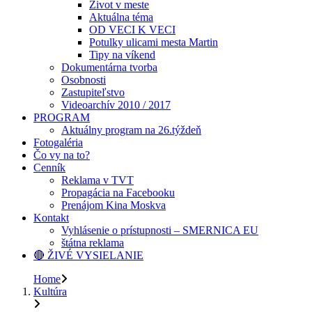
Život v meste
Aktuálna téma
OD VECI K VECI
Potulky ulicami mesta Martin
Tipy na víkend
Dokumentárna tvorba
Osobnosti
Zastupiteľstvo
Videoarchív 2010 / 2017
PROGRAM
Aktuálny program na 26.týždeň
Fotogaléria
Čo vy na to?
Cenník
Reklama v TVT
Propagácia na Facebooku
Prenájom Kina Moskva
Kontakt
Vyhlásenie o prístupnosti – SMERNICA EU
štátna reklama
🔴 ŽIVÉ VYSIELANIE
Home
Kultúra