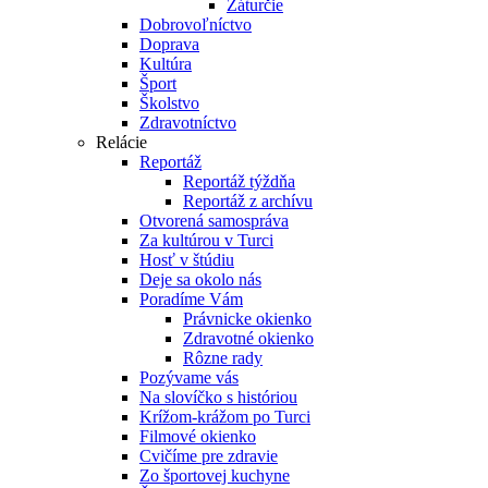
Záturčie
Dobrovoľníctvo
Doprava
Kultúra
Šport
Školstvo
Zdravotníctvo
Relácie
Reportáž
Reportáž týždňa
Reportáž z archívu
Otvorená samospráva
Za kultúrou v Turci
Hosť v štúdiu
Deje sa okolo nás
Poradíme Vám
Právnicke okienko
Zdravotné okienko
Rôzne rady
Pozývame vás
Na slovíčko s históriou
Krížom-krážom po Turci
Filmové okienko
Cvičíme pre zdravie
Zo športovej kuchyne