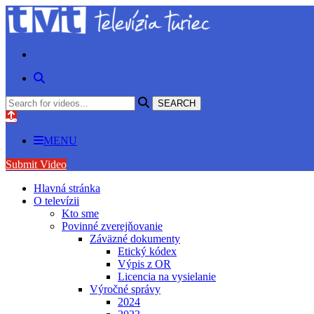
MENU
Submit Video
Hlavná stránka
O televízii
Kto sme
Povinné zverejňovanie
Záväzné dokumenty
Etický kódex
Výpis z OR
Licencia na vysielanie
Výročné správy
2024