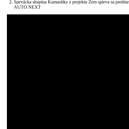
Spevácka skupina Kamarátky z projektu Zem spieva sa predstavi
AUTO NEXT