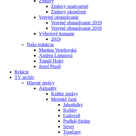
Zmluvy
Zmluvy uzatvorené
Zmluvy ukončené
Verejné obstarávanie
Verejné obstarávanie 2019
Verejné obstarávanie 2018
Výberové konanie
2019
Naša redakcia
Martina Veselovská
Andrea Liptaiová
Tomáš Hulej
Jozef Pisoň
Relácie
TV archív
Hlavné správy
Aktuality
Krátke správy
Mestské časti
Jahodníky
Košúty
Ľadoveň
Podháj-Stráne
Sever
Tomčany