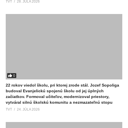
TVT
28. JÚLA 2026
0
22 rokov viedol školu, pri ktorej zrode stál. Jozef Sopoliga
budoval Evanjelickú spojenú školu od jej úplných
začiatkov. Formoval učiteľov, modernizoval priestory,
vytváral silnú školskú komunitu a nezmazateľnú stopu
TVT
24. JÚLA 2026