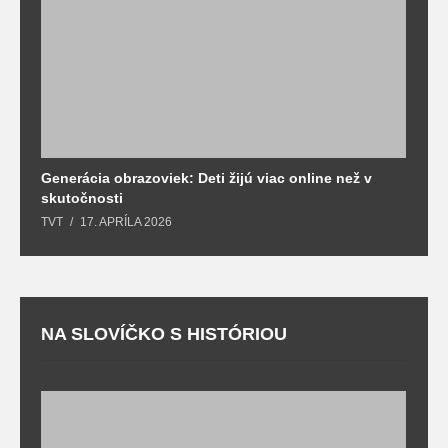
Generácia obrazoviek: Deti žijú viac online než v
D
skutočnosti
s
TVT
17. APRÍLA 2026
T
NA SLOVÍČKO S HISTÓRIOU