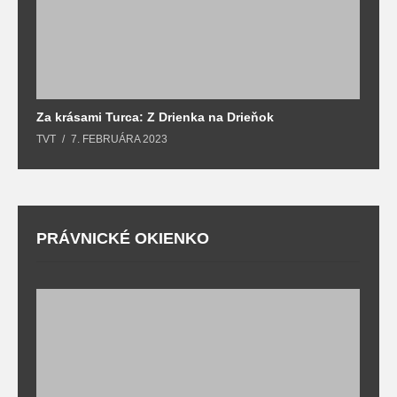
Za krásami Turca: Z Drienka na Drieňok
Z
TVT
7. FEBRUÁRA 2023
T
PRÁVNICKÉ OKIENKO