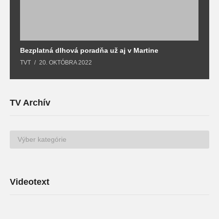
Bezplatná dlhová poradňa už aj v Martine
Z
TVT
20. OKTÓBRA 2022
T
TV Archív
TV
Archív
Videotext