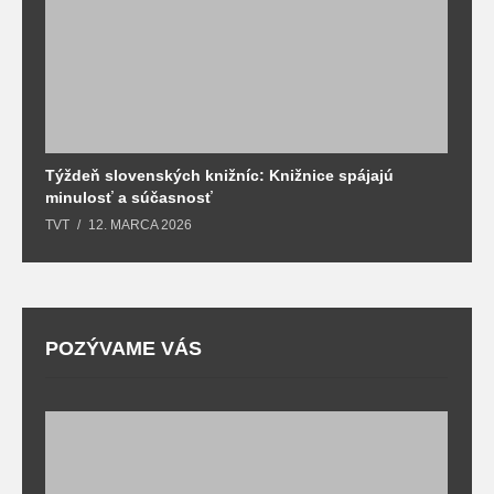
Týždeň slovenských knižníc: Knižnice spájajú
J
minulosť a súčasnosť
k
TVT
12. MARCA 2026
T
POZÝVAME VÁS