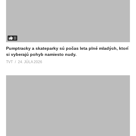
0
Pumptracky a skateparky sú počas leta plné mladých, ktorí
si vyberajú pohyb namiesto nudy.
TVT
24. JÚLA 2026