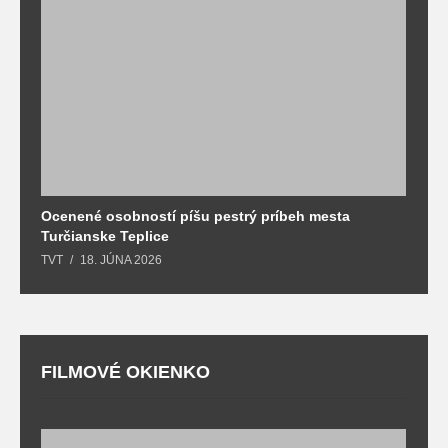
Ocenené osobností píšu pestrý príbeh mesta
B
Turčianske Teplice
n
TVT
18. JÚNA 2026
T
FILMOVÉ OKIENKO