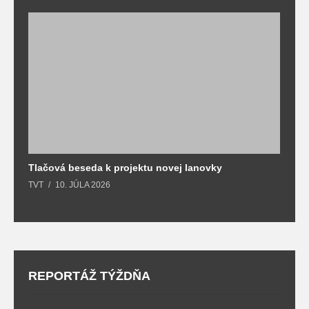
Tlačová beseda k projektu novej lanovky
O
TVT
10. JÚLA 2026
T
REPORTÁŽ TÝŽDŇA