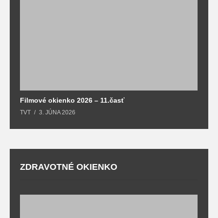
F
T
Filmové okienko 2026 – 11.časť
TVT
3. JÚNA 2026
ZDRAVOTNÉ OKIENKO