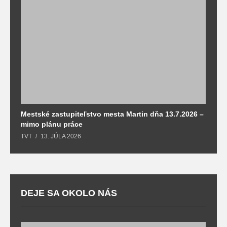
Mestské zastupiteľstvo mesta Martin dňa 13.7.2026 –
M
mimo plánu práce
T
TVT
13. JÚLA 2026
DEJE SA OKOLO NÁS