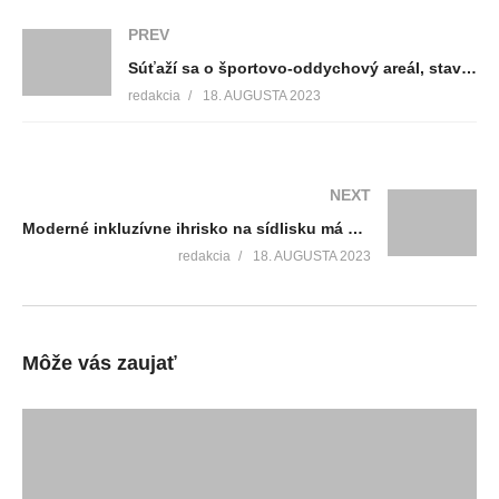
PREV
Súťaží sa o športovo-oddychový areál, stavebné práce na Slovenskom komornom divadle, vodiči pozor! Začínajú Znievske dni cyklistiky, Unikátna biopsia obličky, koncert v Košťanoch nad Turcom
redakcia
18. AUGUSTA 2023
NEXT
Moderné inkluzívne ihrisko na sídlisku má niektoré nedostatky. Pri daždi tu vznikajú kaluže, a preto je potrebné vybudovať vsakovaciu jamu
redakcia
18. AUGUSTA 2023
Môže vás zaujať