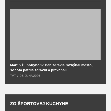
Martin žil pohybom: Beh zdravia rozhýbal mesto,
T
sobota patrila zdraviu a prevencii
T
TVT
26. JÚNA 2026
ZO ŠPORTOVEJ KUCHYNE