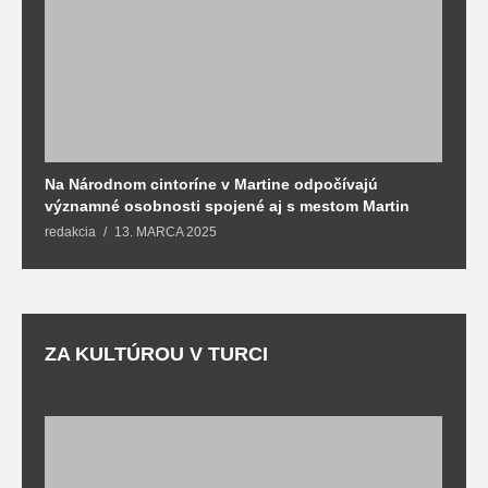
Na Národnom cintoríne v Martine odpočívajú
N
významné osobnosti spojené aj s mestom Martin
R
redakcia
13. MARCA 2025
T
ZA KULTÚROU V TURCI