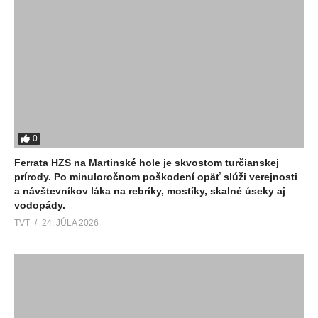
0
Ferrata HZS na Martinské hole je skvostom turčianskej
prírody. Po minuloročnom poškodení opäť slúži verejnosti
a návštevníkov láka na rebríky, mostíky, skalné úseky aj
vodopády.
TVT
24. JÚLA 2026