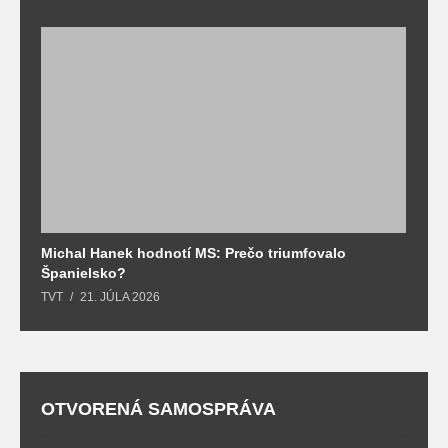
Michal Hanek hodnotí MS: Prečo triumfovalo
S
Španielsko?
t
TVT
21. JÚLA 2026
T
OTVORENÁ SAMOSPRÁVA