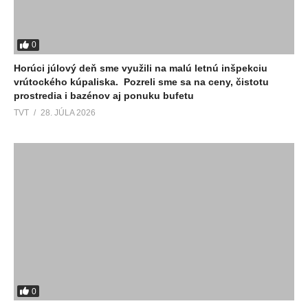
0
Horúci júlový deň sme využili na malú letnú inšpekciu
vrútockého kúpaliska. Pozreli sme sa na ceny, čistotu
prostredia i bazénov aj ponuku bufetu
TVT
28. JÚLA 2026
0