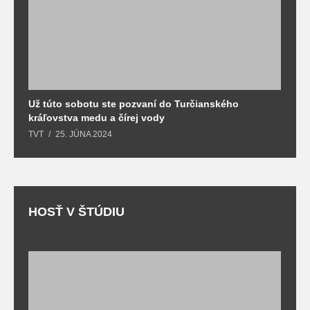
Už túto sobotu ste pozvaní do Turčianského
M
kráľovstva medu a čírej vody
o
TVT
25. JÚNA 2024
T
HOSŤ V ŠTÚDIU