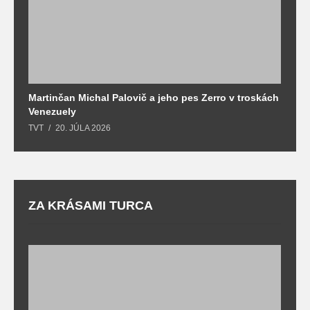
Martinčan Michal Palovič a jeho pes Zerro v troskách
N
Venezuely
c
TVT
20. JÚLA 2026
re
ZA KRÁSAMI TURCA