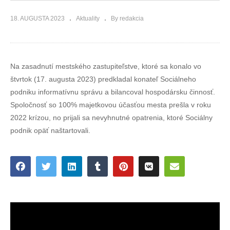
18. AUGUSTA 2023
Aktuality
By redakcia
Na zasadnutí mestského zastupiteľstve, ktoré sa konalo vo
štvrtok (17. augusta 2023) predkladal konateľ Sociálneho
podniku informatívnu správu a bilancoval hospodársku činnosť.
Spoločnosť so 100% majetkovou účasťou mesta prešla v roku
2022 krízou, no prijali sa nevyhnutné opatrenia, ktoré Sociálny
podnik opäť naštartovali.