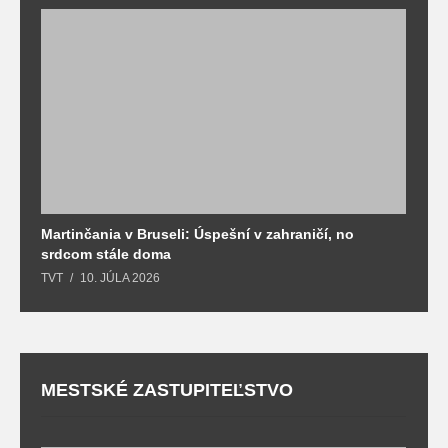
Martinčania v Bruseli: Úspešní v zahraničí, no
D
srdcom stále doma
m
TVT
10. JÚLA 2026
T
MESTSKÉ ZASTUPITEĽSTVO