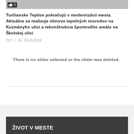
0
Turčianske Teplice pokračujú v modernizácii mesta.
Aktuálne sa realizuje obnova tepelných rozvodov na
Kuzmányho ulici a rekonštrukcia športového areálu na
Školskej ulici
TVT
24. JÚLA 2026
There is no slider selected or the slider was deleted.
ŽIVOT V MESTE