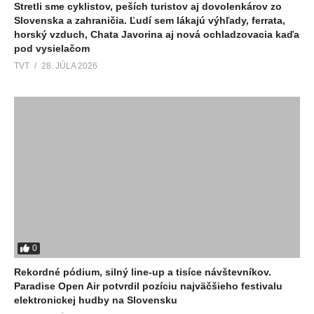
Stretli sme cyklistov, peších turistov aj dovolenkárov zo
Slovenska a zahraničia. Ľudí sem lákajú výhľady, ferrata,
horský vzduch, Chata Javorina aj nová ochladzovacia kaďa
pod vysielačom
TVT
28. JÚLA 2026
0
Rekordné pódium, silný line-up a tisíce návštevníkov.
Paradise Open Air potvrdil pozíciu najväčšieho festivalu
elektronickej hudby na Slovensku