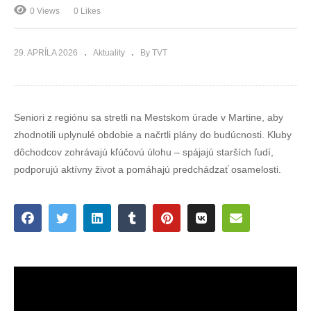
0 Views
0 Likes
29. APRÍLA 2026
Aktuality
By TVT
Seniori z regiónu sa stretli na Mestskom úrade v Martine, aby
zhodnotili uplynulé obdobie a načrtli plány do budúcnosti. Kluby
dôchodcov zohrávajú kľúčovú úlohu – spájajú starších ľudí,
podporujú aktívny život a pomáhajú predchádzať osamelosti.