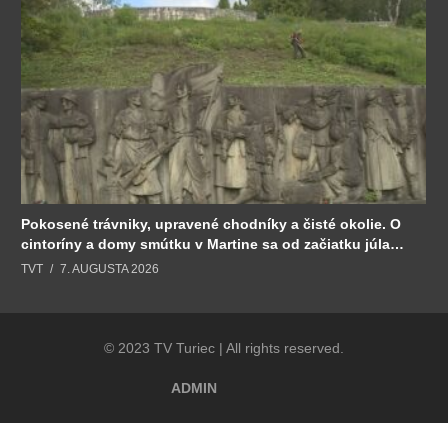
Pokosené trávniky, upravené chodníky a čisté okolie. O
cintoríny a domy smútku v Martine sa od začiatku júla
stará Sociálny podnik.
TVT
7. AUGUSTA 2026
© 2023 TV Turiec | All rights reserved.
ADMIN