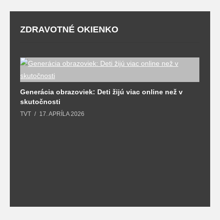
ZDRAVOTNÉ OKIENKO
Generácia obrazoviek: Deti žijú viac online než v
D
skutočnosti
s
TVT
17. APRÍLA 2026
T