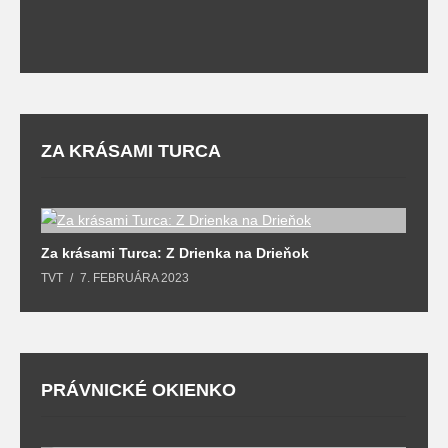
ZA KRÁSAMI TURCA
Za krásami Turca: Z Drienka na Drieňok
Z
TVT
7. FEBRUÁRA 2023
T
PRÁVNICKÉ OKIENKO