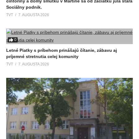
cintoríny a domy smútku v Martine sa od začiatku júla stará
Sociálny podnik.
TVT
7. AUGUSTA 2026
0
Letné Piatky s príbehom prinášajú čítanie, zábavu aj
príjemné stretnutia celej komunity
TVT
7. AUGUSTA 2026