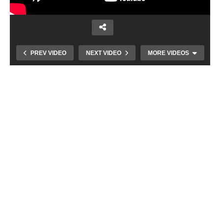
PREV VIDEO
NEXT VIDEO
MORE VIDEOS
Prvá stopa odštartovala motorkársky rok a
zároveň upozornila na význam prvej pomoci.