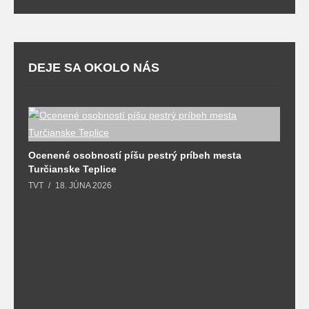
DEJE SA OKOLO NÁS
Ocenené osobností píšu pestrý príbeh mesta
Turčianske Teplice
TVT
18. JÚNA 2026
B
n
T