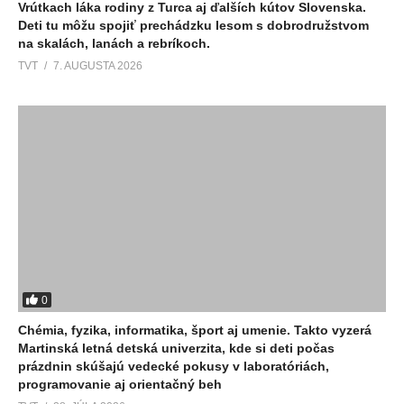
Vrútkach láka rodiny z Turca aj ďalších kútov Slovenska.
Deti tu môžu spojiť prechádzku lesom s dobrodružstvom
na skalách, lanách a rebríkoch.
TVT
7. AUGUSTA 2026
0
Chémia, fyzika, informatika, šport aj umenie. Takto vyzerá
Martinská letná detská univerzita, kde si deti počas
prázdnin skúšajú vedecké pokusy v laboratóriách,
programovanie aj orientačný beh