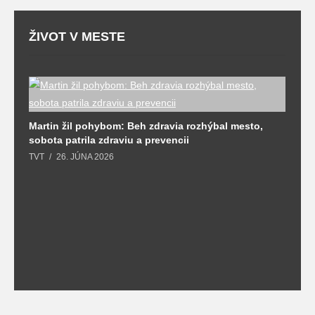
ŽIVOT V MESTE
T
Martin žil pohybom: Beh zdravia rozhýbal mesto,
T
sobota patrila zdraviu a prevencii
TVT
26. JÚNA 2026