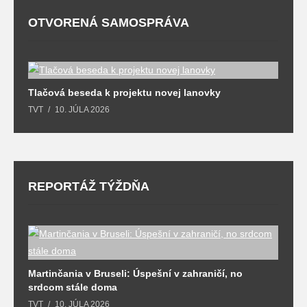
OTVORENÁ SAMOSPRÁVA
Tlačová beseda k projektu novej lanovky
O
TVT
10. JÚLA 2026
T
REPORTÁŽ TÝŽDŇA
y
Martinčania v Bruseli: Úspešní v zahraničí, no
D
srdcom stále doma
m
TVT
10. JÚLA 2026
T