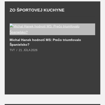
ZO ŠPORTOVEJ KUCHYNE
l
Michal Hanek hodnotí MS: Prečo triumfovalo
S
Španielsko?
t
TVT
21. JÚLA 2026
T