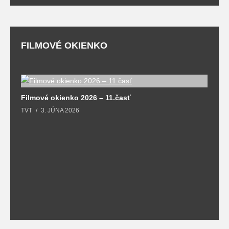
FILMOVÉ OKIENKO
F
Filmové okienko 2026 – 11.časť
T
TVT
3. JÚNA 2026