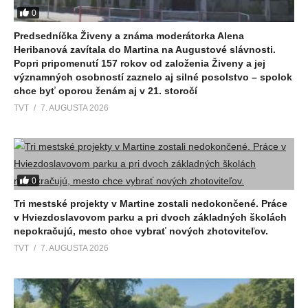
0
Predsedníčka Živeny a známa moderátorka Alena
Heribanová zavítala do Martina na Augustové slávnosti.
Popri pripomenutí 157 rokov od založenia Živeny a jej
významných osobností zaznelo aj silné posolstvo – spolok
chce byť oporou ženám aj v 21. storočí
TVT
7. AUGUSTA 2026
0
Tri mestské projekty v Martine zostali nedokončené. Práce
v Hviezdoslavovom parku a pri dvoch základných školách
nepokračujú, mesto chce vybrať nových zhotoviteľov.
TVT
7. AUGUSTA 2026