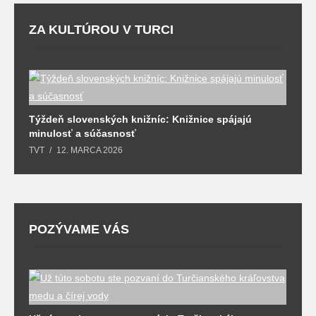
ZA KULTÚROU V TURCI
Týždeň slovenských knižníc: Knižnice spájajú
J
minulosť a súčasnosť
k
TVT
12. MARCA 2026
T
POZÝVAME VÁS