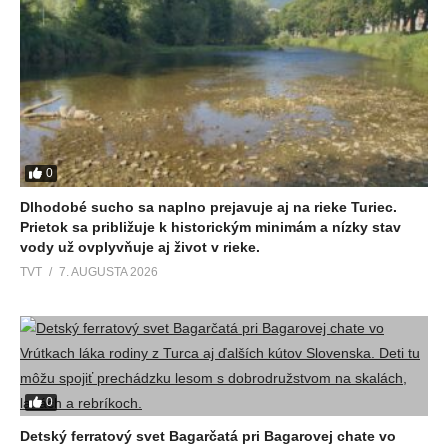
0
Dlhodobé sucho sa naplno prejavuje aj na rieke Turiec.
Prietok sa približuje k historickým minimám a nízky stav
vody už ovplyvňuje aj život v rieke.
TVT
7. AUGUSTA 2026
0
Detský ferratový svet Bagarčatá pri Bagarovej chate vo