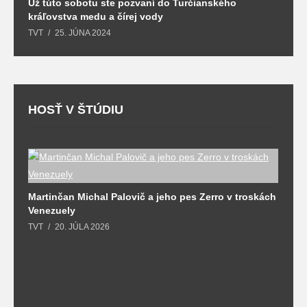
Už túto sobotu ste pozvaní do Turčianského
M
kráľovstva medu a čírej vody
o
TVT
25. JÚNA 2024
T
HOSŤ V ŠTÚDIU
Martinčan Michal Palovič a jeho pes Zerro v troskách
N
Venezuely
c
TVT
20. JÚLA 2026
re