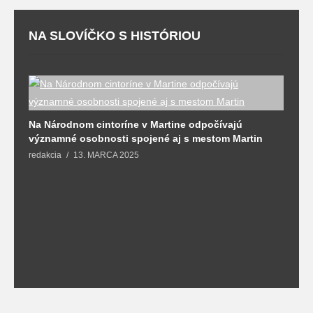
NA SLOVÍČKO S HISTÓRIOU
Na Národnom cintoríne v Martine odpočívajú
N
významné osobnosti spojené aj s mestom Martin
R
redakcia
13. MARCA 2025
T