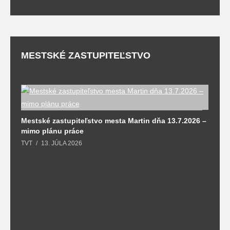
MESTSKÉ ZASTUPITEĽSTVO
M
Mestské zastupiteľstvo mesta Martin dňa 13.7.2026 –
T
mimo plánu práce
TVT
13. JÚLA 2026