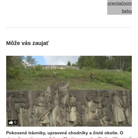
Môže vás zaujať
0
Pokosené trávniky, upravené chodníky a čisté okolie. O