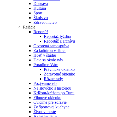
Doprava
Kultúra
Šport
Školstvo
Zdravotníctvo
Relácie
Reportáž
Reportáž týždňa
Reportáž z archívu
Otvorená samospráva
Za kultúrou v Turci
Hosť v štúdiu
Deje sa okolo nás
Poradíme Vám
Právnicke okienko
Zdravotné okienko
Rôzne rady
Pozývame vás
Na slovíčko s históriou
Krížom-krážom po Turci
Filmové okienko
Cvičíme pre zdravie
Zo športovej kuchyne
Život v meste
Aktuálna téma