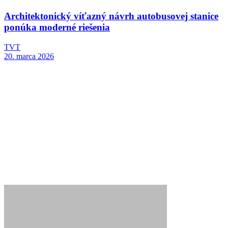
Architektonický víťazný návrh autobusovej stanice
ponúka moderné riešenia
TVT
20. marca 2026