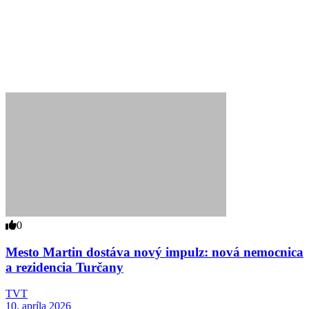
0
Mesto Martin dostáva nový impulz: nová nemocnica
a rezidencia Turčany
TVT
10. apríla 2026