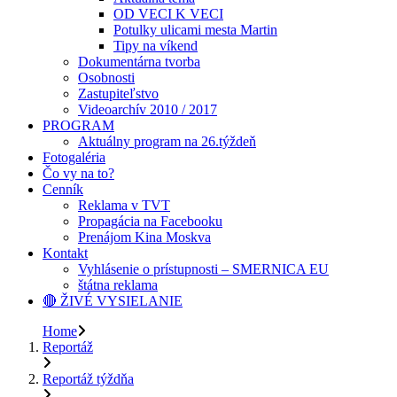
OD VECI K VECI
Potulky ulicami mesta Martin
Tipy na víkend
Dokumentárna tvorba
Osobnosti
Zastupiteľstvo
Videoarchív 2010 / 2017
PROGRAM
Aktuálny program na 26.týždeň
Fotogaléria
Čo vy na to?
Cenník
Reklama v TVT
Propagácia na Facebooku
Prenájom Kina Moskva
Kontakt
Vyhlásenie o prístupnosti – SMERNICA EU
štátna reklama
🔴 ŽIVÉ VYSIELANIE
Home
Reportáž
Reportáž týždňa