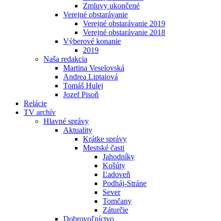
Zmluvy ukončené
Verejné obstarávanie
Verejné obstarávanie 2019
Verejné obstarávanie 2018
Výberové konanie
2019
Naša redakcia
Martina Veselovská
Andrea Liptaiová
Tomáš Hulej
Jozef Pisoň
Relácie
TV archív
Hlavné správy
Aktuality
Krátke správy
Mestské časti
Jahodníky
Košúty
Ľadoveň
Podháj-Stráne
Sever
Tomčany
Záturčie
Dobrovoľníctvo