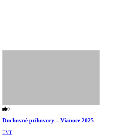
0
Duchovné príhovory – Vianoce 2025
TVT