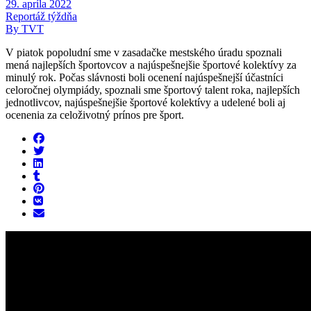
29. apríla 2022
Reportáž týždňa
By TVT
V piatok popoludní sme v zasadačke mestského úradu spoznali
mená najlepších športovcov a najúspešnejšie športové kolektívy za
minulý rok. Počas slávnosti boli ocenení najúspešnejší účastníci
celoročnej olympiády, spoznali sme športový talent roka, najlepších
jednotlivcov, najúspešnejšie športové kolektívy a udelené boli aj
ocenenia za celoživotný prínos pre šport.