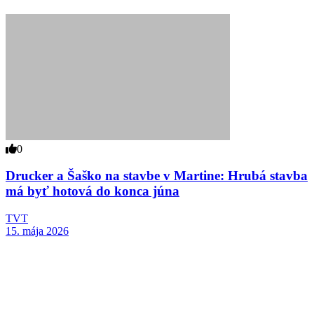
0
Drucker a Šaško na stavbe v Martine: Hrubá stavba
má byť hotová do konca júna
TVT
15. mája 2026