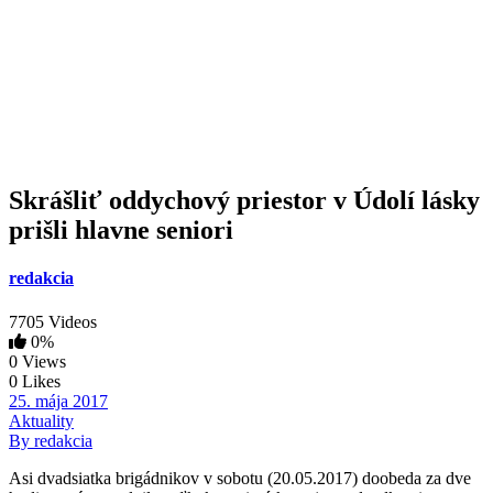
Skrášliť oddychový priestor v Údolí lásky
prišli hlavne seniori
redakcia
7705 Videos
0%
0 Views
0 Likes
25. mája 2017
Aktuality
By redakcia
Asi dvadsiatka brigádnikov v sobotu (20.05.2017) doobeda za dve