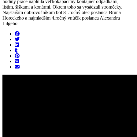
hodiny práce naplnila veľkokapacitný kontajner odpadkami,
lístím, šiškami a konármi. Okrem toho sa vysádzali stromčeky.
Najstarším dobrovoľníkom bol 81.ročný otec poslanca Bruna
Horeckého a najmladším 4.ročný vnúčik poslanca Alexandra
Lilgeho.