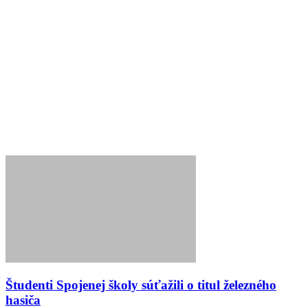
Študenti Spojenej školy súťažili o titul železného
hasiča