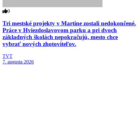
0
Tri mestské projekty v Martine zostali nedokončené.
Práce v Hviezdoslavovom parku a pri dvoch
základných školách nepokračujú, mesto chce
vybrať nových zhotoviteľov.
TVT
7. augusta 2026