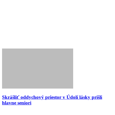
Skrášliť oddychový priestor v Údolí lásky prišli
hlavne seniori