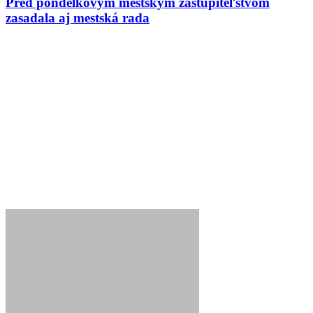
Pred pondelkovým mestským zastupiteľstvom
zasadala aj mestská rada