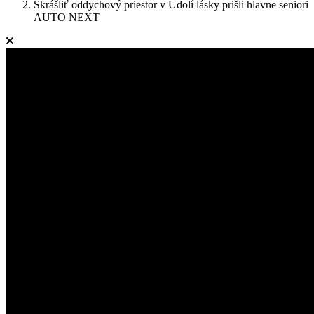
Skrášliť oddychový priestor v Údolí lásky prišli hlavne seniori
AUTO NEXT