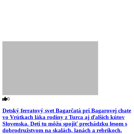
0
Detský ferratový svet Bagarčatá pri Bagarovej chate
vo Vrútkach láka rodiny z Turca aj ďalších kútov
Slovenska. Deti tu môžu spojiť prechádzku lesom s
dobrodružstvom na skalách, lanách a rebríkoch.