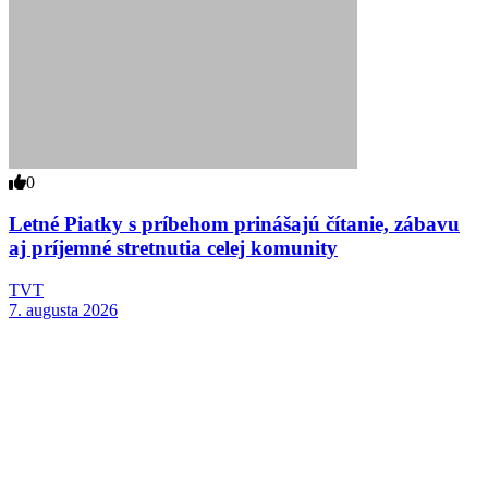
0
Letné Piatky s príbehom prinášajú čítanie, zábavu
aj príjemné stretnutia celej komunity
TVT
7. augusta 2026