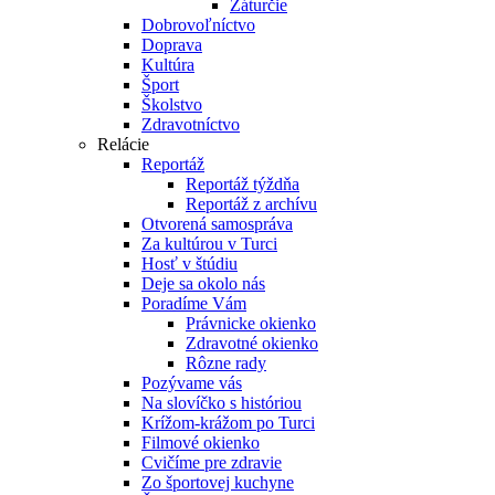
Záturčie
Dobrovoľníctvo
Doprava
Kultúra
Šport
Školstvo
Zdravotníctvo
Relácie
Reportáž
Reportáž týždňa
Reportáž z archívu
Otvorená samospráva
Za kultúrou v Turci
Hosť v štúdiu
Deje sa okolo nás
Poradíme Vám
Právnicke okienko
Zdravotné okienko
Rôzne rady
Pozývame vás
Na slovíčko s históriou
Krížom-krážom po Turci
Filmové okienko
Cvičíme pre zdravie
Zo športovej kuchyne