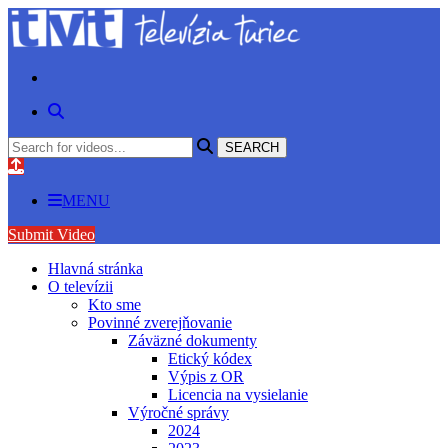
MENU
Submit Video
Hlavná stránka
O televízii
Kto sme
Povinné zverejňovanie
Záväzné dokumenty
Etický kódex
Výpis z OR
Licencia na vysielanie
Výročné správy
2024