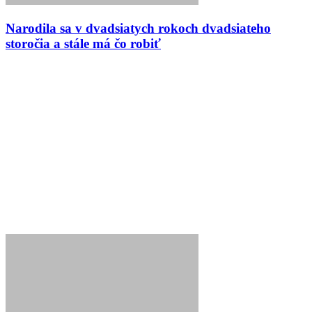
Narodila sa v dvadsiatych rokoch dvadsiateho
storočia a stále má čo robiť