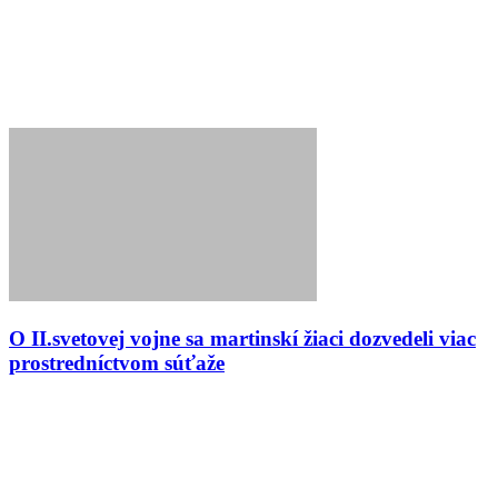
O II.svetovej vojne sa martinskí žiaci dozvedeli viac
prostredníctvom súťaže