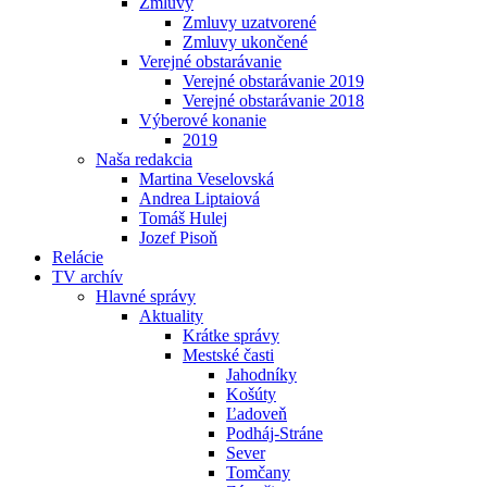
Zmluvy
Zmluvy uzatvorené
Zmluvy ukončené
Verejné obstarávanie
Verejné obstarávanie 2019
Verejné obstarávanie 2018
Výberové konanie
2019
Naša redakcia
Martina Veselovská
Andrea Liptaiová
Tomáš Hulej
Jozef Pisoň
Relácie
TV archív
Hlavné správy
Aktuality
Krátke správy
Mestské časti
Jahodníky
Košúty
Ľadoveň
Podháj-Stráne
Sever
Tomčany