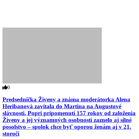
0
Predsedníčka Živeny a známa moderátorka Alena
Heribanová zavítala do Martina na Augustové
slávnosti. Popri pripomenutí 157 rokov od založenia
Živeny a jej významných osobností zaznelo aj silné
posolstvo – spolok chce byť oporou ženám aj v 21.
storočí