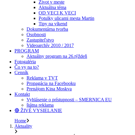
Život v meste
Aktuálna téma
OD VECI K VECI
Potulky ulicami mesta Martin
Tipy na víkend
Dokumentárna tvorba
Osobnosti
Zastupiteľstvo
Videoarchív 2010 / 2017
PROGRAM
Aktuálny program na 26.týždeň
Fotogaléria
Čo vy na to?
Cenník
Reklama v TVT
Propagácia na Facebooku
Prenájom Kina Moskva
Kontakt
Vyhlásenie o prístupnosti – SMERNICA EU
štátna reklama
🔴 ŽIVÉ VYSIELANIE
Home
Aktuality