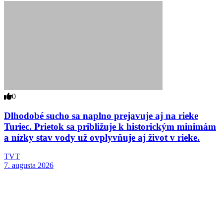
0
Dlhodobé sucho sa naplno prejavuje aj na rieke
Turiec. Prietok sa približuje k historickým minimám
a nízky stav vody už ovplyvňuje aj život v rieke.
TVT
7. augusta 2026