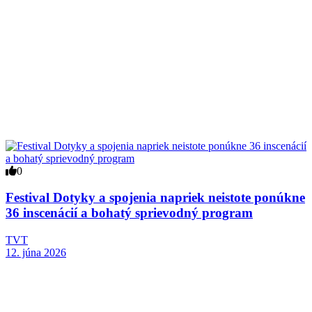
0
Festival Dotyky a spojenia napriek neistote ponúkne
36 inscenácií a bohatý sprievodný program
TVT
12. júna 2026