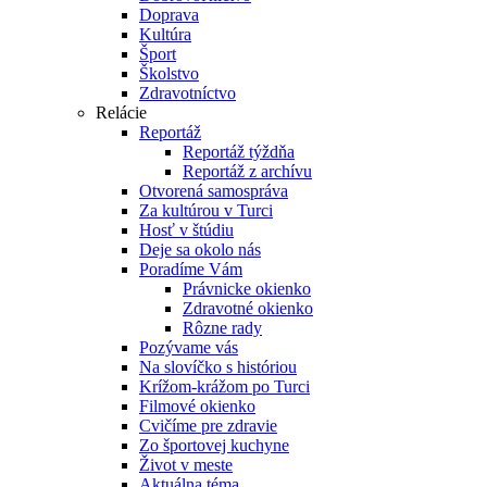
Doprava
Kultúra
Šport
Školstvo
Zdravotníctvo
Relácie
Reportáž
Reportáž týždňa
Reportáž z archívu
Otvorená samospráva
Za kultúrou v Turci
Hosť v štúdiu
Deje sa okolo nás
Poradíme Vám
Právnicke okienko
Zdravotné okienko
Rôzne rady
Pozývame vás
Na slovíčko s históriou
Krížom-krážom po Turci
Filmové okienko
Cvičíme pre zdravie
Zo športovej kuchyne
Život v meste
Aktuálna téma