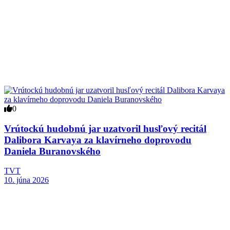
0
Vrútockú hudobnú jar uzatvoril husľový recitál
Dalibora Karvaya za klavírneho doprovodu
Daniela Buranovského
TVT
10. júna 2026