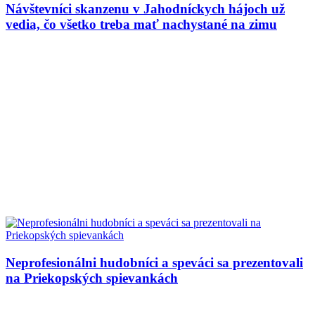
Návštevníci skanzenu v Jahodníckych hájoch už
vedia, čo všetko treba mať nachystané na zimu
Neprofesionálni hudobníci a speváci sa prezentovali
na Priekopských spievankách