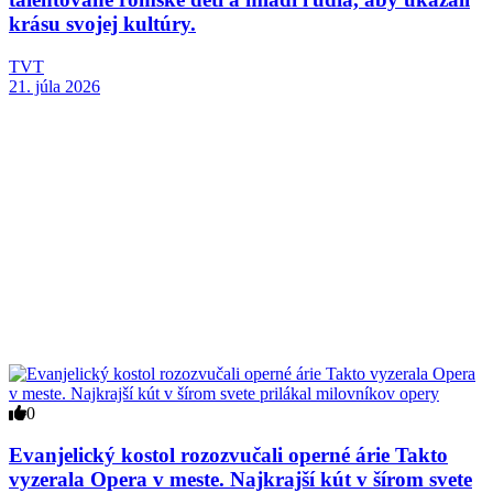
krásu svojej kultúry.
TVT
21. júla 2026
0
Evanjelický kostol rozozvučali operné árie Takto
vyzerala Opera v meste. Najkrajší kút v šírom svete