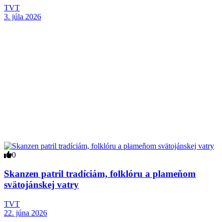
TVT
3. júla 2026
0
Skanzen patril tradíciám, folklóru a plameňom
svätojánskej vatry
TVT
22. júna 2026