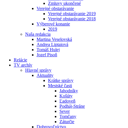
Zmluvy ukončené
Verejné obstarávanie
Verejné obstarávanie 2019
Verejné obstarávanie 2018
Výberové konanie
2019
Naša redakcia
Martina Veselovská
Andrea Liptaiová
Tomáš Hulej
Jozef Pisoň
Relácie
TV archív
Hlavné správy
Aktuality
Krátke správy
Mestské časti
Jahodníky
Košúty
Ľadoveň
Podháj-Stráne
Sever
Tomčany
Záturčie
Dobrovoľníctvo