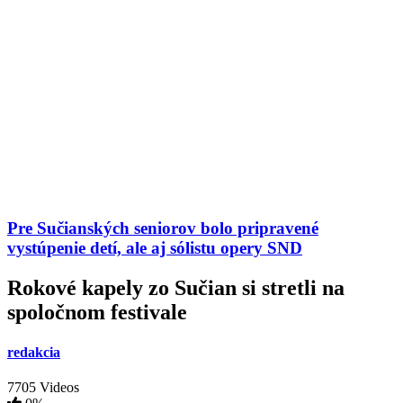
Pre Sučianských seniorov bolo pripravené
vystúpenie detí, ale aj sólistu opery SND
Rokové kapely zo Sučian si stretli na
spoločnom festivale
redakcia
7705 Videos