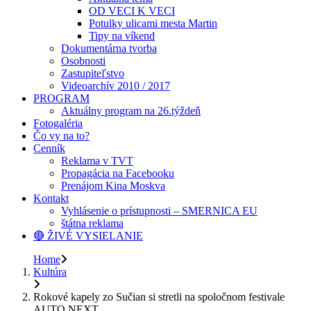
OD VECI K VECI
Potulky ulicami mesta Martin
Tipy na víkend
Dokumentárna tvorba
Osobnosti
Zastupiteľstvo
Videoarchív 2010 / 2017
PROGRAM
Aktuálny program na 26.týždeň
Fotogaléria
Čo vy na to?
Cenník
Reklama v TVT
Propagácia na Facebooku
Prenájom Kina Moskva
Kontakt
Vyhlásenie o prístupnosti – SMERNICA EU
štátna reklama
🔴 ŽIVÉ VYSIELANIE
Home
Kultúra
Rokové kapely zo Sučian si stretli na spoločnom festivale
AUTO NEXT