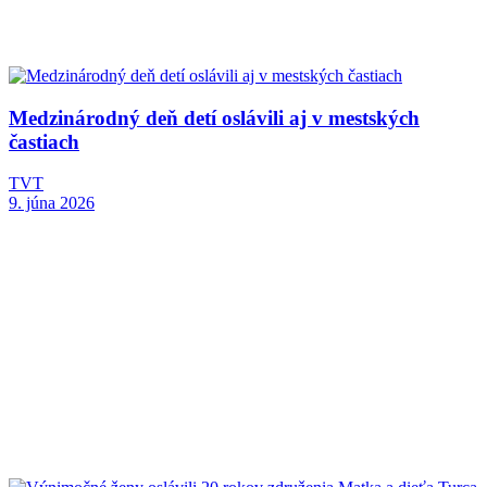
Medzinárodný deň detí oslávili aj v mestských
častiach
TVT
9. júna 2026