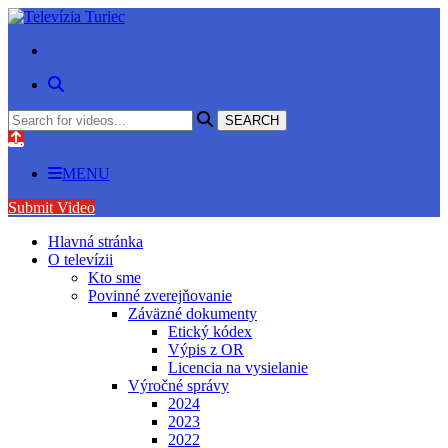
MENU
Submit Video
Hlavná stránka
O televízii
Kto sme
Povinné zverejňovanie
Záväzné dokumenty
Etický kódex
Výpis z OR
Licencia na vysielanie
Výročné správy
2024
2023
2022