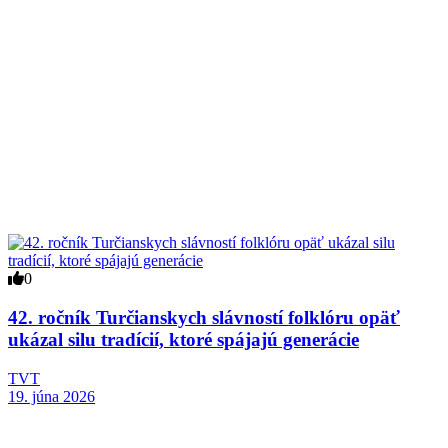
0
42. ročník Turčianskych slávností folklóru opäť
ukázal silu tradícií, ktoré spájajú generácie
TVT
19. júna 2026