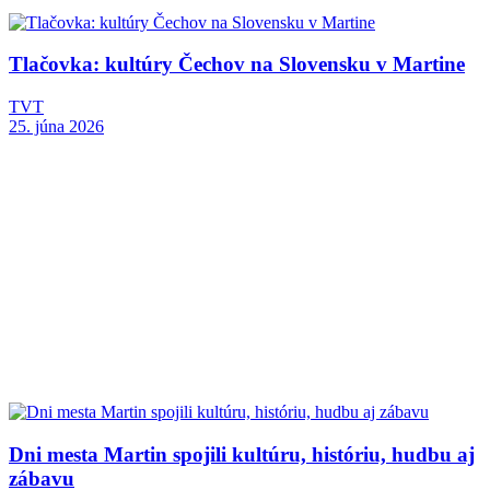
Tlačovka: kultúry Čechov na Slovensku v Martine
TVT
25. júna 2026
Dni mesta Martin spojili kultúru, históriu, hudbu aj
zábavu