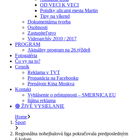
OD VECI K VECI
Potulky ulicami mesta Martin
Tipy na víkend
Dokumentárna tvorba
Osobnosti
Zastupiteľstvo
Videoarchív 2010 / 2017
PROGRAM
Aktuálny program na 26.týždeň
Fotogaléria
Čo vy na to?
Cenník
Reklama v TVT
Propagácia na Facebooku
Prenájom Kina Moskva
Kontakt
Vyhlásenie o prístupnosti – SMERNICA EU
štátna reklama
🔴 ŽIVÉ VYSIELANIE
Home
Šport
Regionálna nohejbalová liga pokračovala predposledným
6.kolom