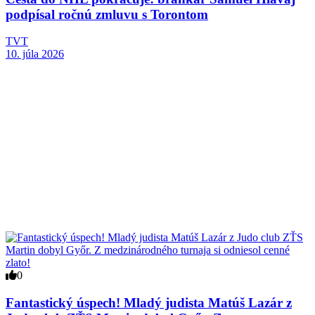
podpísal ročnú zmluvu s Torontom
TVT
10. júla 2026
0
Fantastický úspech! Mladý judista Matúš Lazár z