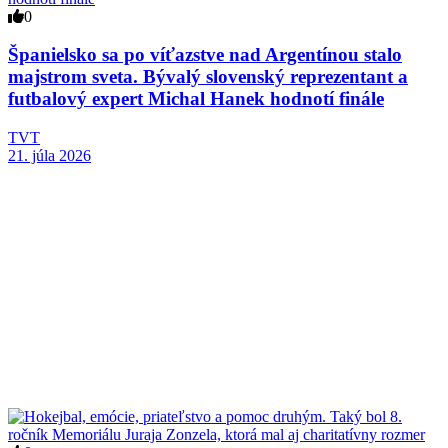
0
Španielsko sa po víťazstve nad Argentínou stalo
majstrom sveta. Bývalý slovenský reprezentant a
futbalový expert Michal Hanek hodnotí finále
TVT
21. júla 2026