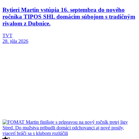
Rytieri Martin vstúpia 16. septembra do nového
ročníka TIPOS SHL domácim súbojom s tradičným
rivalom z Dubnice.
TVT
28. júla 2026
0