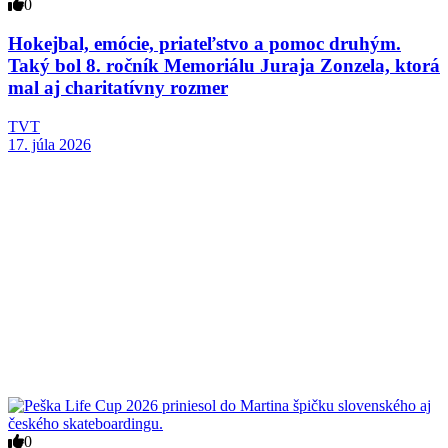
0
Hokejbal, emócie, priateľstvo a pomoc druhým.
Taký bol 8. ročník Memoriálu Juraja Zonzela, ktorá
mal aj charitatívny rozmer
TVT
17. júla 2026
0