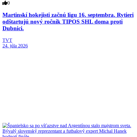
0
Martinskí hokejisti začnú ligu 16. septembra. Rytieri
odštartujú nový ročník TIPOS SHL doma proti
Dubnici.
TVT
24. júla 2026