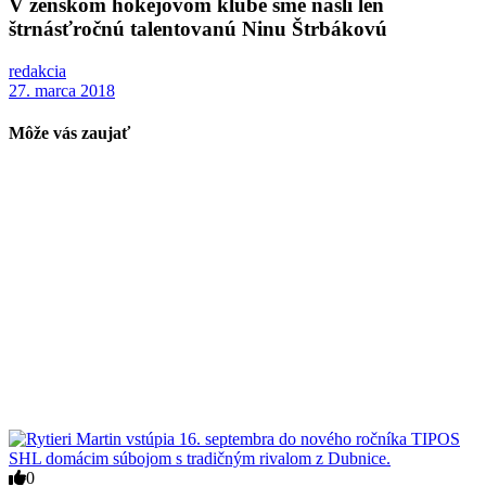
V ženskom hokejovom klube sme našli len
štrnásťročnú talentovanú Ninu Štrbákovú
redakcia
27. marca 2018
Môže vás zaujať
0