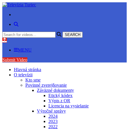
MENU
Submit Video
Hlavná stránka
O televízii
Kto sme
Povinné zverejňovanie
Záväzné dokumenty
Etický kódex
Výpis z OR
Licencia na vysielanie
Výročné správy
2024
2023
2022