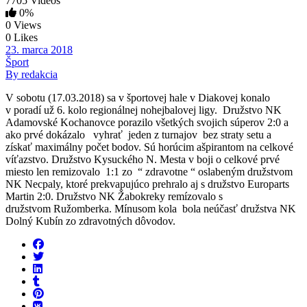
7705 Videos
0%
0 Views
0 Likes
23. marca 2018
Šport
By redakcia
V sobotu (17.03.2018) sa v športovej hale v Diakovej konalo
v poradí už 6. kolo regionálnej nohejbalovej ligy. Družstvo NK
Adamovské Kochanovce porazilo všetkých svojich súperov 2:0 a
ako prvé dokázalo vyhrať jeden z turnajov bez straty setu a
získať maximálny počet bodov. Sú horúcim ašpirantom na celkové
víťazstvo. Družstvo Kysuckého N. Mesta v boji o celkové prvé
miesto len remizovalo 1:1 zo “ zdravotne “ oslabeným družstvom
NK Necpaly, ktoré prekvapujúco prehralo aj s družstvo Europarts
Martin 2:0. Družstvo NK Žabokreky remízovalo s
družstvom Ružomberka. Mínusom kola bola neúčasť družstva NK
Dolný Kubín zo zdravotných dôvodov.