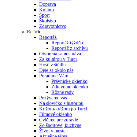
Doprava
Kultúra
Šport
Školstvo
Zdravotníctvo
Relácie
Reportáž
Reportáž týždňa
Reportáž z archívu
Otvorená samospráva
Za kultúrou v Turci
Hosť v štúdiu
Deje sa okolo nás
Poradíme Vám
Právnicke okienko
Zdravotné okienko
Rôzne rady
Pozývame vás
Na slovíčko s históriou
Krížom-krážom po Turci
Filmové okienko
Cvičíme pre zdravie
Zo športovej kuchyne
Život v meste
Aktuálna téma