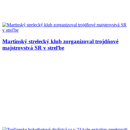
Martinský strelecký klub zorganizoval trojdňové
majstrovstvá SR v streľbe