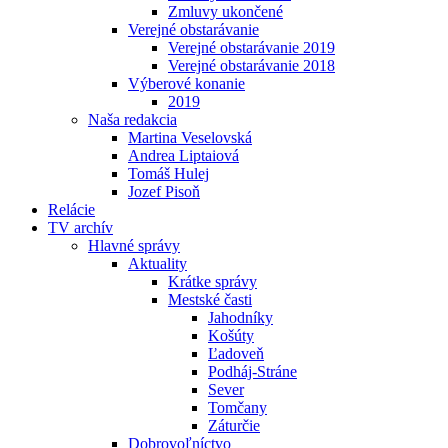
Zmluvy ukončené
Verejné obstarávanie
Verejné obstarávanie 2019
Verejné obstarávanie 2018
Výberové konanie
2019
Naša redakcia
Martina Veselovská
Andrea Liptaiová
Tomáš Hulej
Jozef Pisoň
Relácie
TV archív
Hlavné správy
Aktuality
Krátke správy
Mestské časti
Jahodníky
Košúty
Ľadoveň
Podháj-Stráne
Sever
Tomčany
Záturčie
Dobrovoľníctvo