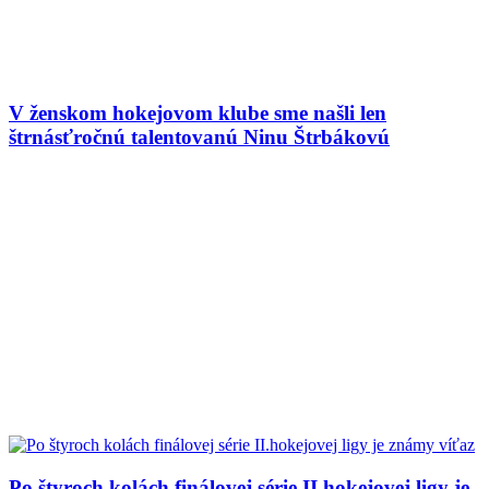
V ženskom hokejovom klube sme našli len
štrnásťročnú talentovanú Ninu Štrbákovú
Po štyroch kolách finálovej série II.hokejovej ligy je