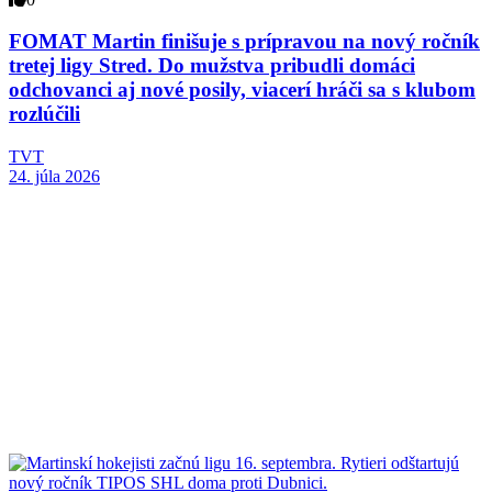
FOMAT Martin finišuje s prípravou na nový ročník
tretej ligy Stred. Do mužstva pribudli domáci
odchovanci aj nové posily, viacerí hráči sa s klubom
rozlúčili
TVT
24. júla 2026