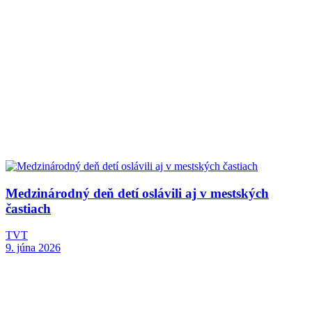
Medzinárodný deň detí oslávili aj v mestských
častiach
TVT
9. júna 2026