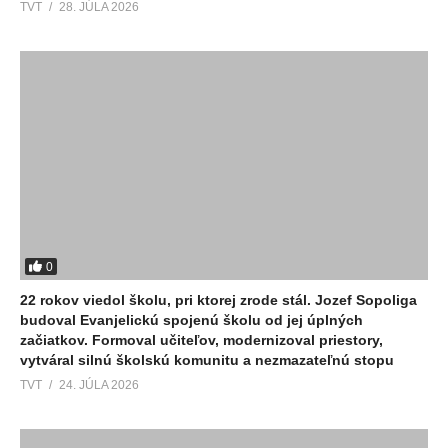
TVT
28. JÚLA 2026
0
22 rokov viedol školu, pri ktorej zrode stál. Jozef Sopoliga
budoval Evanjelickú spojenú školu od jej úplných
začiatkov. Formoval učiteľov, modernizoval priestory,
vytváral silnú školskú komunitu a nezmazateľnú stopu
TVT
24. JÚLA 2026