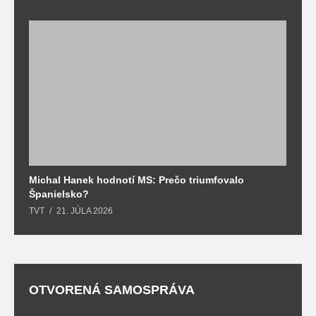
Michal Hanek hodnotí MS: Prečo triumfovalo
S
Španielsko?
t
TVT
21. JÚLA 2026
T
OTVORENÁ SAMOSPRÁVA