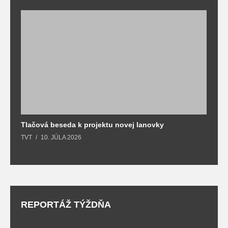
Tlačová beseda k projektu novej lanovky
O
TVT
10. JÚLA 2026
T
REPORTÁŽ TÝŽDŇA