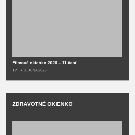
F
T
Filmové okienko 2026 – 11.časť
TVT
3. JÚNA 2026
ZDRAVOTNÉ OKIENKO