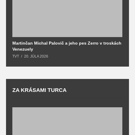
Martinčan Michal Palovič a jeho pes Zerro v troskách
N
Venezuely
c
TVT
20. JÚLA 2026
re
ZA KRÁSAMI TURCA