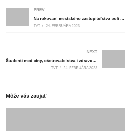
PREV
Na rokovaní mestského zastupiteľstva boli v tajnej voľbe zvolení a následným uznesením potvrdení členovia mestskej rady
TVT
24. FEBRUÁRA 2023
NEXT
Študenti medicíny, ošetrovateľstva i zdravotníckych škôl mohli získať prehľad o situácii na trhu práce v zdravotníctve a nadviazali kontakty s budúcimi zamestnávateľmi
TVT
24. FEBRUÁRA 2023
Môže vás zaujať