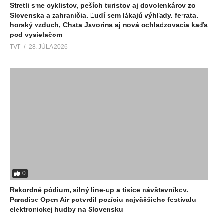
Stretli sme cyklistov, peších turistov aj dovolenkárov zo
Slovenska a zahraničia. Ľudí sem lákajú výhľady, ferrata,
horský vzduch, Chata Javorina aj nová ochladzovacia kaďa
pod vysielačom
TVT
28. JÚLA 2026
0
Rekordné pódium, silný line-up a tisíce návštevníkov.
Paradise Open Air potvrdil pozíciu najväčšieho festivalu
elektronickej hudby na Slovensku