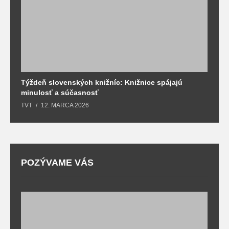
Týždeň slovenských knižníc: Knižnice spájajú
J
minulosť a súčasnosť
k
TVT
12. MARCA 2026
T
POZÝVAME VÁS