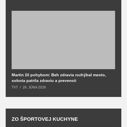
Martin žil pohybom: Beh zdravia rozhýbal mesto,
T
sobota patrila zdraviu a prevencii
T
TVT
26. JÚNA 2026
ZO ŠPORTOVEJ KUCHYNE