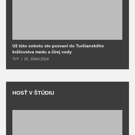
Už túto sobotu ste pozvaní do Turčianského
M
kráľovstva medu a čírej vody
o
TVT
25. JÚNA 2024
T
HOSŤ V ŠTÚDIU