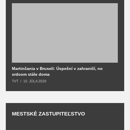
Martinčania v Bruseli: Úspešní v zahraničí, no
D
srdcom stále doma
m
TVT
10. JÚLA 2026
T
MESTSKÉ ZASTUPITEĽSTVO