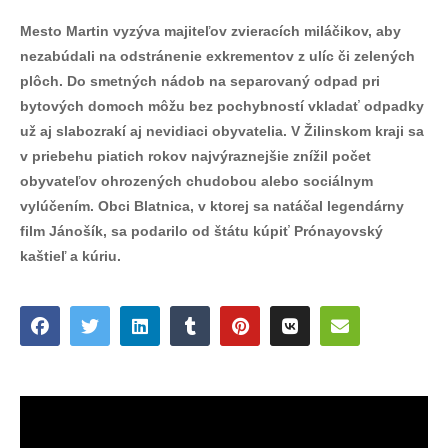
Mesto Martin vyzýva majiteľov zvieracích miláčikov, aby
nezabúdali na odstránenie exkrementov z ulíc či zelených
plôch. Do smetných nádob na separovaný odpad pri
bytových domoch môžu bez pochybností vkladať odpadky
už aj slabozrakí aj nevidiaci obyvatelia. V Žilinskom kraji sa
v priebehu piatich rokov najvýraznejšie znížil počet
obyvateľov ohrozených chudobou alebo sociálnym
vylúčením. Obci Blatnica, v ktorej sa natáčal legendárny
film Jánošík, sa podarilo od štátu kúpiť Prónayovský
kaštieľ a kúriu.