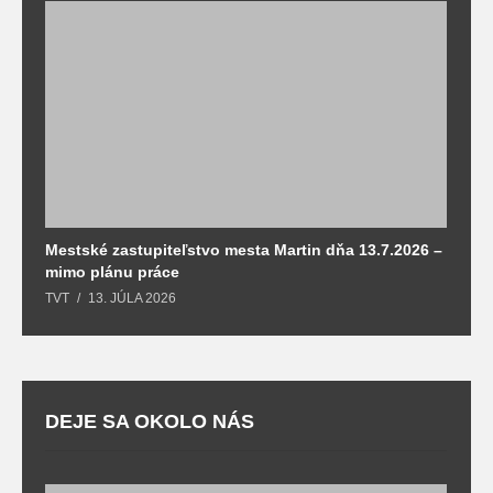
Mestské zastupiteľstvo mesta Martin dňa 13.7.2026 –
M
mimo plánu práce
T
TVT
13. JÚLA 2026
DEJE SA OKOLO NÁS