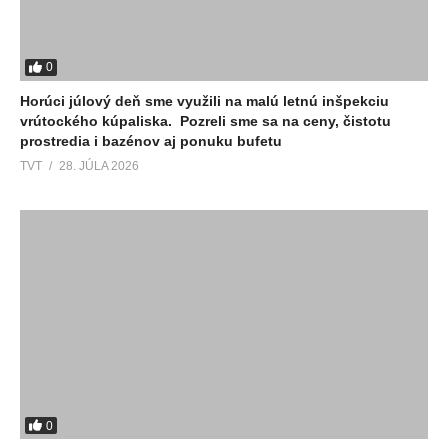
0
Horúci júlový deň sme využili na malú letnú inšpekciu
vrútockého kúpaliska. Pozreli sme sa na ceny, čistotu
prostredia i bazénov aj ponuku bufetu
TVT
28. JÚLA 2026
0