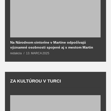
Na Národnom cintoríne v Martine odpočívajú
N
významné osobnosti spojené aj s mestom Martin
R
redakcia
13. MARCA 2025
T
ZA KULTÚROU V TURCI