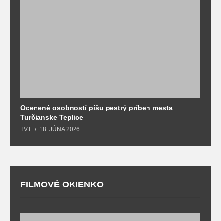
Ocenené osobností píšu pestrý príbeh mesta
B
Turčianske Teplice
n
TVT
18. JÚNA 2026
T
FILMOVÉ OKIENKO