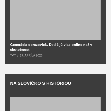
Generácia obrazoviek: Deti žijú viac online než v
D
skutočnosti
s
TVT
17. APRÍLA 2026
T
NA SLOVÍČKO S HISTÓRIOU