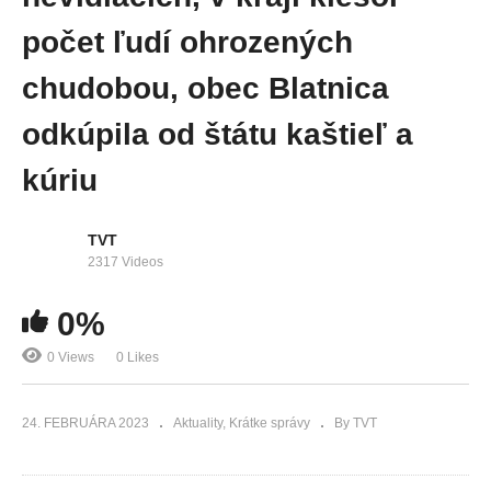
počet ľudí ohrozených
chudobou, obec Blatnica
odkúpila od štátu kaštieľ a
kúriu
TVT
2317 Videos
0%
0 Views
0 Likes
24. FEBRUÁRA 2023
Aktuality
Krátke správy
By TVT