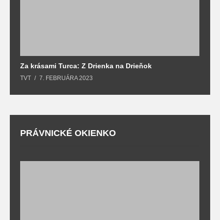
Za krásami Turca: Z Drienka na Drieňok
Z
TVT
7. FEBRUÁRA 2023
T
PRÁVNICKÉ OKIENKO