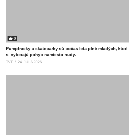
0
Pumptracky a skateparky sú počas leta plné mladých, ktorí
si vyberajú pohyb namiesto nudy.
TVT
24. JÚLA 2026