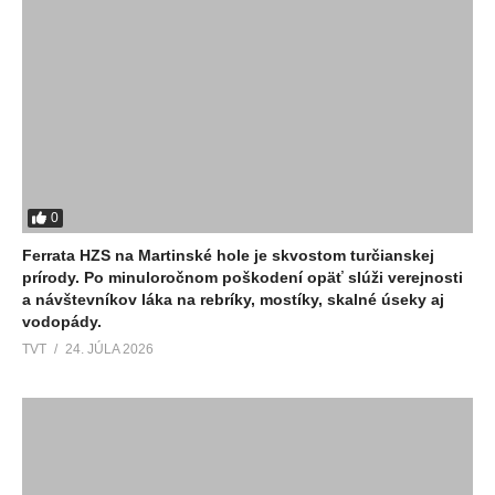
0
Ferrata HZS na Martinské hole je skvostom turčianskej
prírody. Po minuloročnom poškodení opäť slúži verejnosti
a návštevníkov láka na rebríky, mostíky, skalné úseky aj
vodopády.
TVT
24. JÚLA 2026