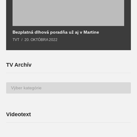
Bezplatná dlhová poradňa už aj v Martine
Z
TVT
20. OKTÓBRA 2022
T
TV Archív
TV
Archív
Videotext