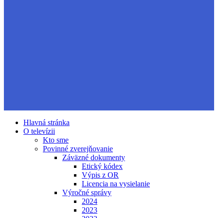
Hlavná stránka
O televízii
Kto sme
Povinné zverejňovanie
Záväzné dokumenty
Etický kódex
Výpis z OR
Licencia na vysielanie
Výročné správy
2024
2023