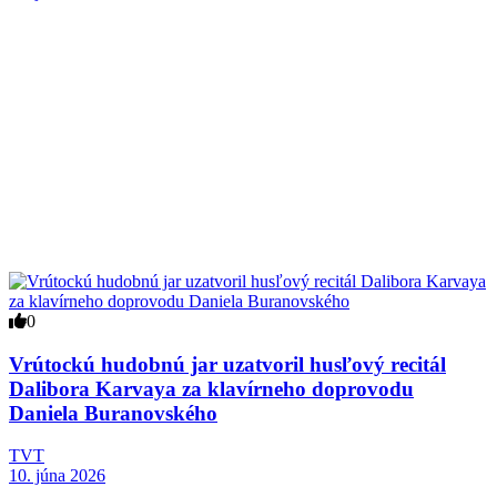
0
Vrútockú hudobnú jar uzatvoril husľový recitál
Dalibora Karvaya za klavírneho doprovodu
Daniela Buranovského
TVT
10. júna 2026