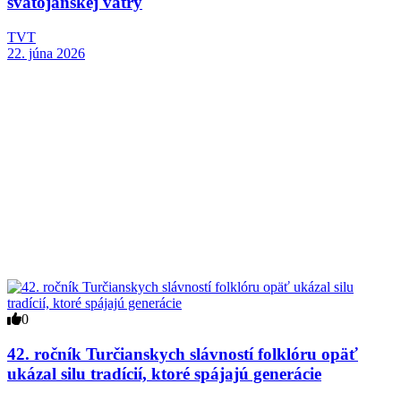
svätojánskej vatry
TVT
22. júna 2026
0
42. ročník Turčianskych slávností folklóru opäť
ukázal silu tradícií, ktoré spájajú generácie