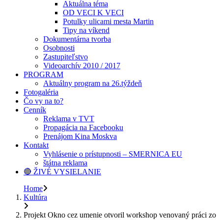
Aktuálna téma
OD VECI K VECI
Potulky ulicami mesta Martin
Tipy na víkend
Dokumentárna tvorba
Osobnosti
Zastupiteľstvo
Videoarchív 2010 / 2017
PROGRAM
Aktuálny program na 26.týždeň
Fotogaléria
Čo vy na to?
Cenník
Reklama v TVT
Propagácia na Facebooku
Prenájom Kina Moskva
Kontakt
Vyhlásenie o prístupnosti – SMERNICA EU
štátna reklama
🔴 ŽIVÉ VYSIELANIE
Home
Kultúra
Projekt Okno cez umenie otvoril workshop venovaný práci zo