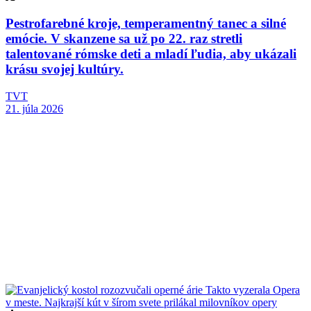
Pestrofarebné kroje, temperamentný tanec a silné
emócie. V skanzene sa už po 22. raz stretli
talentované rómske deti a mladí ľudia, aby ukázali
krásu svojej kultúry.
TVT
21. júla 2026