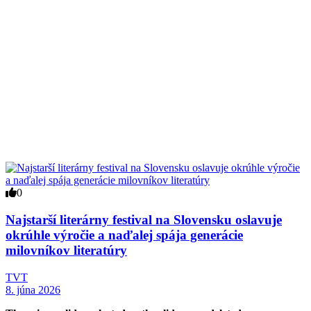
0
Najstarší literárny festival na Slovensku oslavuje
okrúhle výročie a naďalej spája generácie
milovníkov literatúry
TVT
8. júna 2026