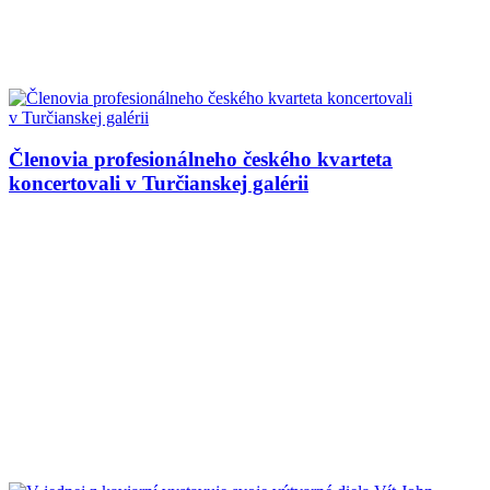
Členovia profesionálneho českého kvarteta
koncertovali v Turčianskej galérii