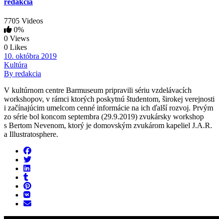
redakcia
7705 Videos
0%
0 Views
0 Likes
10. októbra 2019
Kultúra
By redakcia
V kultúrnom centre Barmuseum pripravili sériu vzdelávacích
workshopov, v rámci ktorých poskytnú študentom, širokej verejnosti
i začínajúcim umelcom cenné informácie na ich ďalší rozvoj. Prvým
zo série bol koncom septembra (29.9.2019) zvukársky workshop
s Bertom Nevenom, ktorý je domovským zvukárom kapeliel J.A.R.
a Illustratosphere.