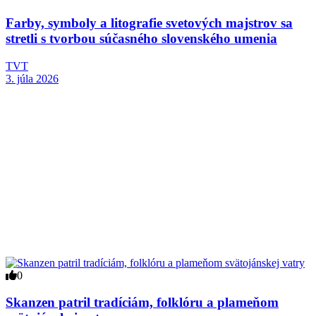
Farby, symboly a litografie svetových majstrov sa
stretli s tvorbou súčasného slovenského umenia
TVT
3. júla 2026
0
Skanzen patril tradíciám, folklóru a plameňom