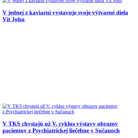
V jednej z kaviarní vystavuje svoje výtvarné diela
Vít John
V TKS chystajú už V. cyklus výstavy obrazov
pacientov z Psychiatrickej liečebne v Sučanoch