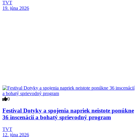
TVT
19. júna 2026
0
Festival Dotyky a spojenia napriek neistote ponúkne
36 inscenácií a bohatý sprievodný program
TVT
12. júna 2026