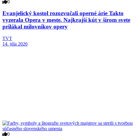
0
Evanjelický kostol rozozvučali operné árie Takto
vyzerala Opera v meste. Najkrajší kút v šírom svete
prilákal milovníkov opery
TVT
14. júla 2026
0