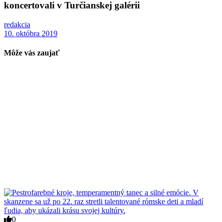
koncertovali v Turčianskej galérii
redakcia
10. októbra 2019
Môže vás zaujať
0