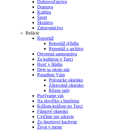
Dobrovoľníctvo
Doprava
Kultúra
Šport
Školstvo
Zdravotníctvo
Relácie
Reportáž
Reportáž týždňa
Reportáž z archívu
Otvorená samospráva
Za kultúrou v Turci
Hosť v štúdiu
Deje sa okolo nás
Poradíme Vám
Právnicke okienko
Zdravotné okienko
Rôzne rady
Pozývame vás
Na slovíčko s históriou
Krížom-krážom po Turci
Filmové okienko
Cvičíme pre zdravie
Zo športovej kuchyne
Život v meste