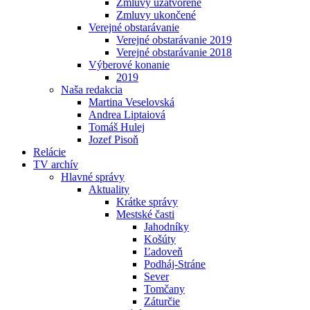
Zmluvy uzatvorené
Zmluvy ukončené
Verejné obstarávanie
Verejné obstarávanie 2019
Verejné obstarávanie 2018
Výberové konanie
2019
Naša redakcia
Martina Veselovská
Andrea Liptaiová
Tomáš Hulej
Jozef Pisoň
Relácie
TV archív
Hlavné správy
Aktuality
Krátke správy
Mestské časti
Jahodníky
Košúty
Ľadoveň
Podháj-Stráne
Sever
Tomčany
Záturčie