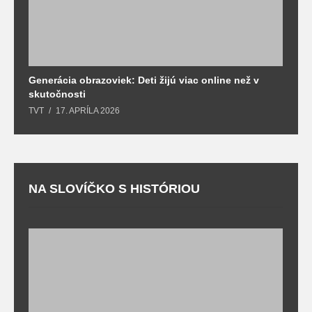
Generácia obrazoviek: Deti žijú viac online než v
D
skutočnosti
s
TVT
17. APRÍLA 2026
T
NA SLOVÍČKO S HISTÓRIOU