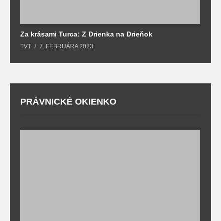
Za krásami Turca: Z Drienka na Drieňok
Z
TVT
7. FEBRUÁRA 2023
T
PRÁVNICKÉ OKIENKO