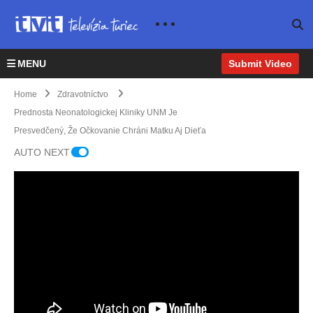
e
prvý
m
prac
MENU
Submit Video
ovisk
Vlani
om s
sa v
Home
Zdravotníctvo
robot
marti
Prednosta Neonatologickej Kliniky UNM Je
ický
nskej
Presvedčený, Že Očkovanie Chráni Matku Aj Dieťa
m
pôro
V
systé
dnici
AUTO NEXT
UNM
V
mom
naro
leží
marti
na
dilo
86
nskej
Slov
o 11
pacie
nem
ensk
detí
ntov
ocni
u.
viac
s
ci je
Dnes
ako
ocho
situá
to
rok
rení
cia
ocen
predt
m
od
il aj
ým.
Covi
Nové
minis
Na