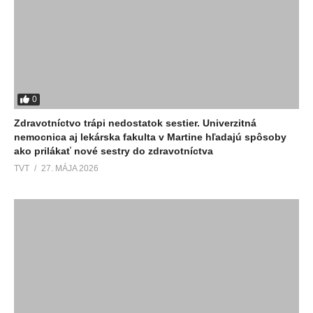
0
Zdravotníctvo trápi nedostatok sestier. Univerzitná
nemocnica aj lekárska fakulta v Martine hľadajú spôsoby
ako prilákať nové sestry do zdravotníctva
TVT
27. MÁJA 2026