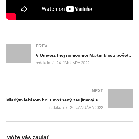
PREV
V Univerzitnej nemocnici Martin klesá počet hospitalizovaných na COVID-19
redakcia
24. JANUÁRA 2022
NEXT
Mladým lekárom bol umožnený zaujímavý spôsob spojenia s chirurgickou praxou vo virtuálnej realite
redakcia
26. JANUÁRA 2022
Môže vás zaujať