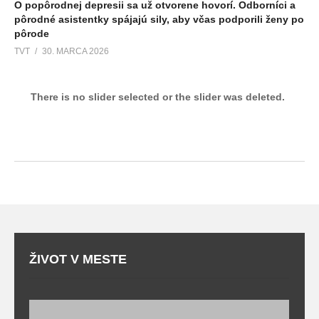
O popôrodnej depresii sa už otvorene hovorí. Odborníci a
pôrodné asistentky spájajú sily, aby včas podporili ženy po
pôrode
TVT
30. MARCA 2026
There is no slider selected or the slider was deleted.
ŽIVOT V MESTE