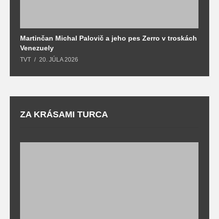
Martinčan Michal Palovič a jeho pes Zerro v troskách
N
Venezuely
c
TVT
20. JÚLA 2026
re
ZA KRÁSAMI TURCA