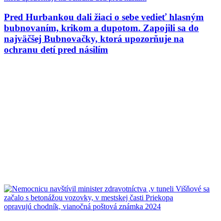
Pred Hurbankou dali žiaci o sebe vedieť hlasným
bubnovaním, krikom a dupotom. Zapojili sa do
najväčšej Bubnovačky, ktorá upozorňuje na
ochranu detí pred násilím