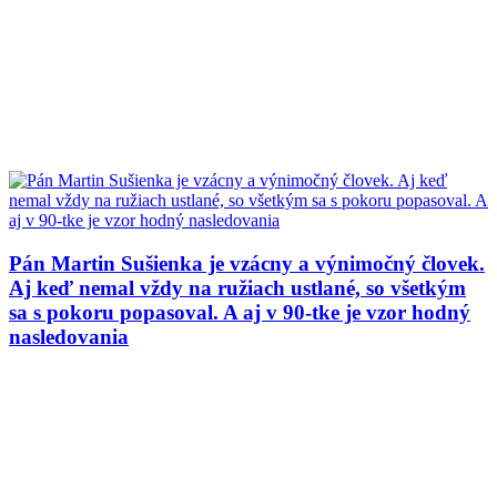
Pán Martin Sušienka je vzácny a výnimočný človek.
Aj keď nemal vždy na ružiach ustlané, so všetkým
sa s pokoru popasoval. A aj v 90-tke je vzor hodný
nasledovania