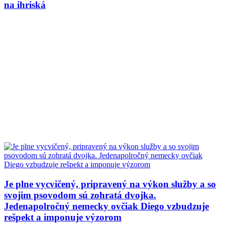
na ihriská
Je plne vycvičený, pripravený na výkon služby a so
svojim psovodom sú zohratá dvojka.
Jedenapolročný nemecky ovčiak Diego vzbudzuje
rešpekt a imponuje výzorom