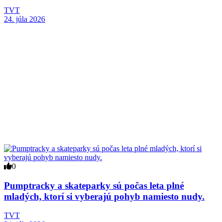
TVT
24. júla 2026
0
Pumptracky a skateparky sú počas leta plné
mladých, ktorí si vyberajú pohyb namiesto nudy.
TVT