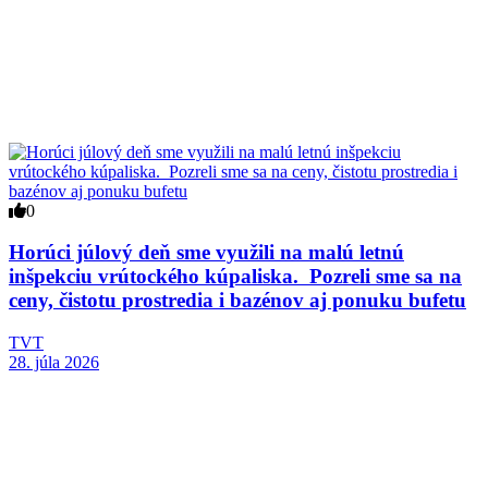
0
Horúci júlový deň sme využili na malú letnú
inšpekciu vrútockého kúpaliska. Pozreli sme sa na
ceny, čistotu prostredia i bazénov aj ponuku bufetu
TVT
28. júla 2026