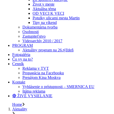
Život v meste
Aktuálna téma
OD VECI K VECI
Potulky ulicami mesta Martin
Tipy na víkend
Dokumentárna tvorba
Osobnosti
Zastupiteľstvo
Videoarchív 2010 / 2017
PROGRAM
Aktuálny program na 26.týždeň
Fotogaléria
Čo vy na to?
Cenník
Reklama v TVT
Propagácia na Facebooku
Prenájom Kina Moskva
Kontakt
Vyhlásenie o prístupnosti – SMERNICA EU
štátna reklama
🔴 ŽIVÉ VYSIELANIE
Home
Aktuality