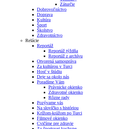
Záturčie
Dobrovoľníctvo
Doprava
Kultúra
Šport
Školstvo
Zdravotníctvo
Relácie
Reportáž
Reportáž týždňa
Reportáž z archívu
Otvorená samospráva
Za kultúrou v Turci
Hosť v štúdiu
Deje sa okolo nás
Poradíme Vám
Právnicke okienko
Zdravotné okienko
Rôzne rady
Pozývame vás
Na slovíčko s históriou
Krížom-krážom po Turci
Filmové okienko
Cvičíme pre zdravie
Zo športovej kuchyne