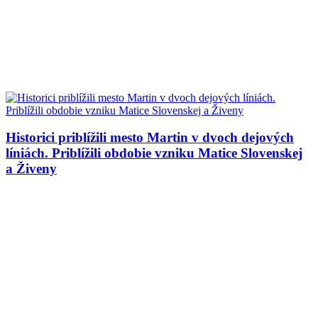
Historici priblížili mesto Martin v dvoch dejových
líniách. Priblížili obdobie vzniku Matice Slovenskej
a Živeny