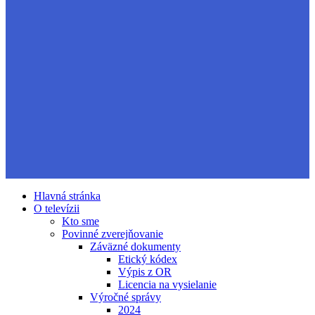
Hlavná stránka
O televízii
Kto sme
Povinné zverejňovanie
Záväzné dokumenty
Etický kódex
Výpis z OR
Licencia na vysielanie
Výročné správy
2024