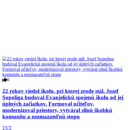
0
22 rokov viedol školu, pri ktorej zrode stál. Jozef
Sopoliga budoval Evanjelickú spojenú školu od jej
úplných začiatkov. Formoval učiteľov,
modernizoval priestory, vytváral silnú školskú
komunitu a nezmazateľnú stopu
TVT