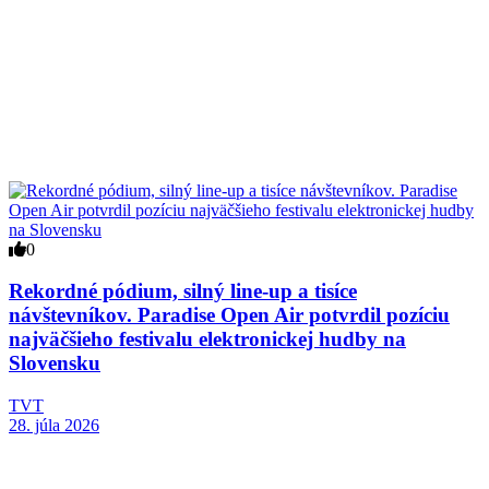
0
Rekordné pódium, silný line-up a tisíce
návštevníkov. Paradise Open Air potvrdil pozíciu
najväčšieho festivalu elektronickej hudby na
Slovensku
TVT
28. júla 2026