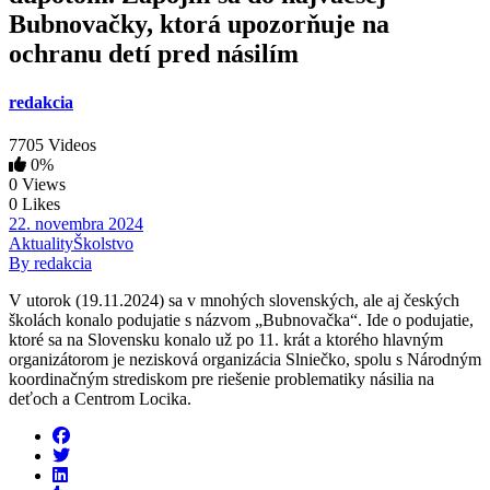
Bubnovačky, ktorá upozorňuje na
ochranu detí pred násilím
redakcia
7705 Videos
0%
0 Views
0 Likes
22. novembra 2024
Aktuality
Školstvo
By redakcia
V utorok (19.11.2024) sa v mnohých slovenských, ale aj českých
školách konalo podujatie s názvom „Bubnovačka“. Ide o podujatie,
ktoré sa na Slovensku konalo už po 11. krát a ktorého hlavným
organizátorom je nezisková organizácia Slniečko, spolu s Národným
koordinačným strediskom pre riešenie problematiky násilia na
deťoch a Centrom Locika.