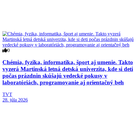
0
Chémia, fyzika, informatika, šport aj umenie. Takto
vyzerá Martinská letná detská univerzita, kde si deti
počas prázdnin skúšajú vedecké pokusy v
laboratóriách, programovanie aj orientačný beh
TVT
28. júla 2026