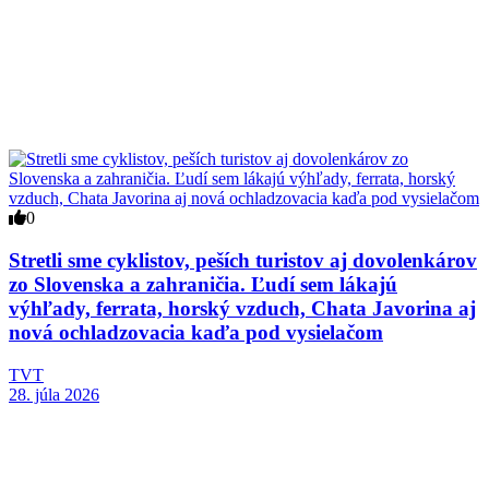
0
Stretli sme cyklistov, peších turistov aj dovolenkárov
zo Slovenska a zahraničia. Ľudí sem lákajú
výhľady, ferrata, horský vzduch, Chata Javorina aj
nová ochladzovacia kaďa pod vysielačom
TVT
28. júla 2026