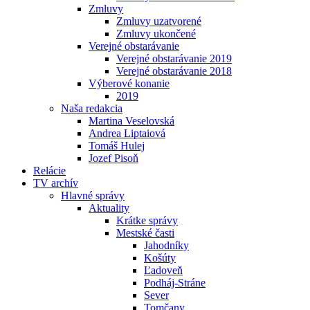
Zmluvy
Zmluvy uzatvorené
Zmluvy ukončené
Verejné obstarávanie
Verejné obstarávanie 2019
Verejné obstarávanie 2018
Výberové konanie
2019
Naša redakcia
Martina Veselovská
Andrea Liptaiová
Tomáš Hulej
Jozef Pisoň
Relácie
TV archív
Hlavné správy
Aktuality
Krátke správy
Mestské časti
Jahodníky
Košúty
Ľadoveň
Podháj-Stráne
Sever
Tomčany