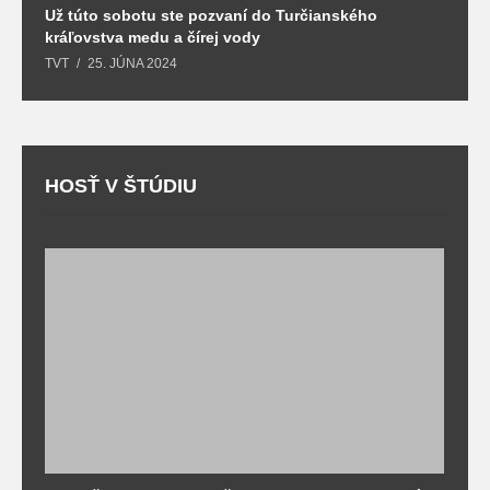
Už túto sobotu ste pozvaní do Turčianského
M
kráľovstva medu a čírej vody
o
TVT
25. JÚNA 2024
T
HOSŤ V ŠTÚDIU