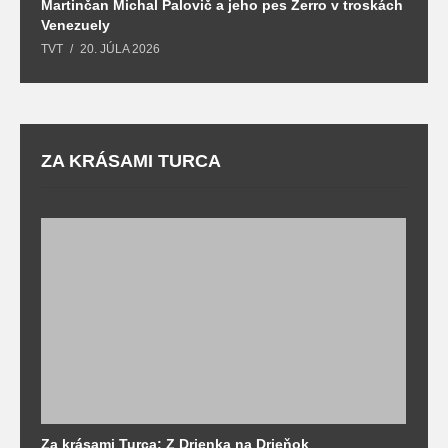
Martinčan Michal Palovič a jeho pes Zerro v troskách
N
Venezuely
c
TVT
20. JÚLA 2026
re
ZA KRÁSAMI TURCA
Za krásami Turca: Z Drienka na Drieňok
Z