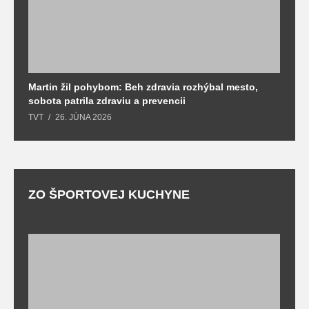
Martin žil pohybom: Beh zdravia rozhýbal mesto,
T
sobota patrila zdraviu a prevencii
T
TVT
26. JÚNA 2026
ZO ŠPORTOVEJ KUCHYNE