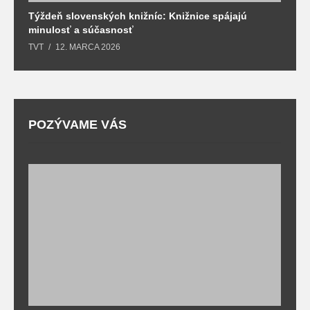
Týždeň slovenských knižníc: Knižnice spájajú
J
minulosť a súčasnosť
k
TVT
12. MARCA 2026
T
POZÝVAME VÁS