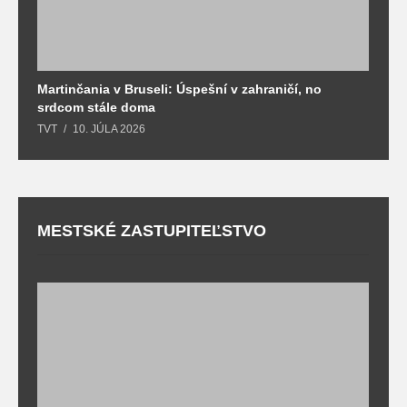
Martinčania v Bruseli: Úspešní v zahraničí, no
D
srdcom stále doma
m
TVT
10. JÚLA 2026
T
MESTSKÉ ZASTUPITEĽSTVO