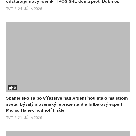
odštartujú nový ročník TIPOS SHL doma proti Dubnici.
TVT
24. JÚLA 2026
0
Španielsko sa po víťazstve nad Argentínou stalo majstrom
sveta. Bývalý slovenský reprezentant a futbalový expert
Michal Hanek hodnotí finále
TVT
21. JÚLA 2026