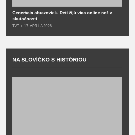
Generácia obrazoviek: Deti žijú viac online než v
D
skutočnosti
s
TVT
17. APRÍLA 2026
T
NA SLOVÍČKO S HISTÓRIOU