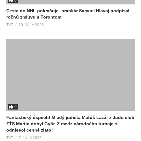
0
Cesta do NHL pokračuje: brankár Samuel Hlavaj podpísal
ročnú zmluvu s Torontom
TVT
10. JÚLA 2026
0
Fantastický úspech! Mladý judista Matúš Lazár z Judo club
ZŤS Martin dobyl Győr. Z medzinárodného turnaja si
odniesol cenné zlato!
TVT
7. JÚLA 2026