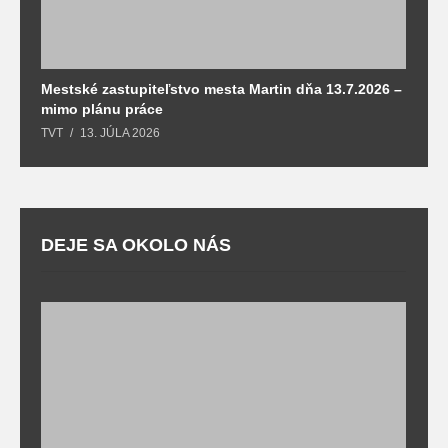
Mestské zastupiteľstvo mesta Martin dňa 13.7.2026 –
M
mimo plánu práce
T
TVT
13. JÚLA 2026
DEJE SA OKOLO NÁS