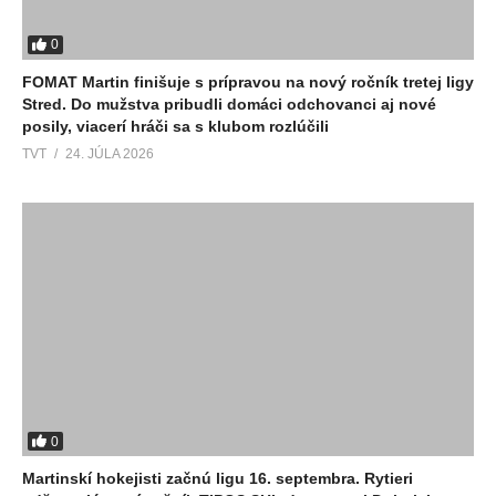
0
FOMAT Martin finišuje s prípravou na nový ročník tretej ligy
Stred. Do mužstva pribudli domáci odchovanci aj nové
posily, viacerí hráči sa s klubom rozlúčili
TVT
24. JÚLA 2026
0
Martinskí hokejisti začnú ligu 16. septembra. Rytieri