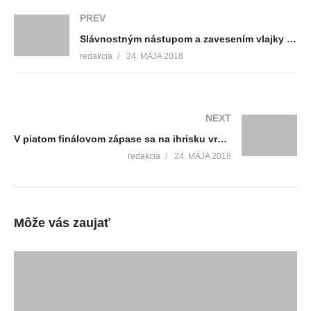
PREV
Slávnostným nástupom a zavesením vlajky bol otvorený 58.ročník Turčianskych hier mládeže
redakcia
24. MÁJA 2018
NEXT
V piatom finálovom zápase sa na ihrisku vrútockej Komety rozhodne o víťazovi hokejbalovej extraligy
redakcia
24. MÁJA 2018
Môže vás zaujať