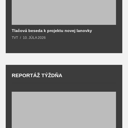
Tlačová beseda k projektu novej lanovky
O
TVT
10. JÚLA 2026
T
REPORTÁŽ TÝŽDŇA