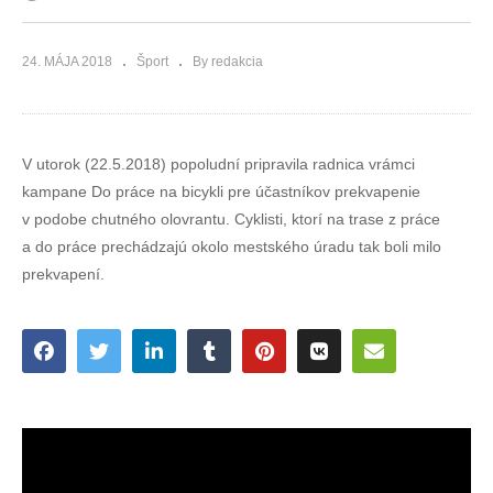
24. MÁJA 2018
Šport
By redakcia
V utorok (22.5.2018) popoludní pripravila radnica vrámci
kampane Do práce na bicykli pre účastníkov prekvapenie
v podobe chutného olovrantu. Cyklisti, ktorí na trase z práce
a do práce prechádzajú okolo mestského úradu tak boli milo
prekvapení.