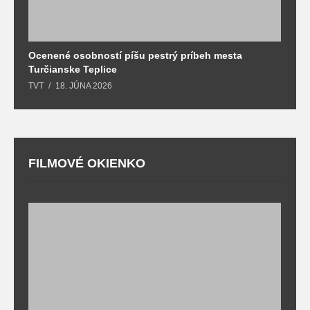
Ocenené osobností píšu pestrý príbeh mesta
B
Turčianske Teplice
n
TVT
18. JÚNA 2026
T
FILMOVÉ OKIENKO
F
T