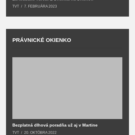
TVT
7. FEBRUÁRA 2023
T
PRÁVNICKÉ OKIENKO
Bezplatná dlhová poradňa už aj v Martine
Z
TVT
20. OKTÓBRA 2022
T