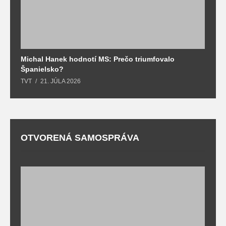
Michal Hanek hodnotí MS: Prečo triumfovalo
S
Španielsko?
t
TVT
21. JÚLA 2026
T
OTVORENÁ SAMOSPRÁVA