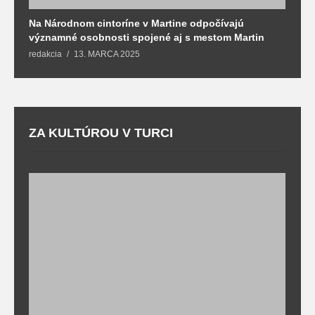
Na Národnom cintoríne v Martine odpočívajú
N
významné osobnosti spojené aj s mestom Martin
R
redakcia
13. MARCA 2025
T
ZA KULTÚROU V TURCI