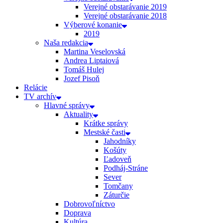
Verejné obstarávanie 2019
Verejné obstarávanie 2018
Výberové konanie
2019
Naša redakcia
Martina Veselovská
Andrea Liptaiová
Tomáš Hulej
Jozef Pisoň
Relácie
TV archív
Hlavné správy
Aktuality
Krátke správy
Mestské časti
Jahodníky
Košúty
Ľadoveň
Podháj-Stráne
Sever
Tomčany
Záturčie
Dobrovoľníctvo
Doprava
Kultúra