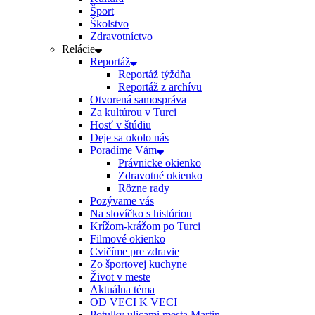
Šport
Školstvo
Zdravotníctvo
Relácie
Reportáž
Reportáž týždňa
Reportáž z archívu
Otvorená samospráva
Za kultúrou v Turci
Hosť v štúdiu
Deje sa okolo nás
Poradíme Vám
Právnicke okienko
Zdravotné okienko
Rôzne rady
Pozývame vás
Na slovíčko s históriou
Krížom-krážom po Turci
Filmové okienko
Cvičíme pre zdravie
Zo športovej kuchyne
Život v meste
Aktuálna téma
OD VECI K VECI
Potulky ulicami mesta Martin