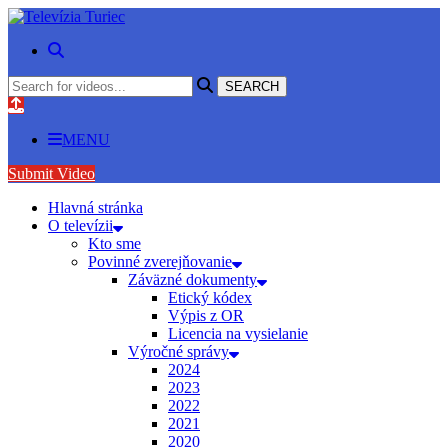
MENU
Submit Video
Hlavná stránka
O televízii
Kto sme
Povinné zverejňovanie
Záväzné dokumenty
Etický kódex
Výpis z OR
Licencia na vysielanie
Výročné správy
2024
2023
2022
2021
2020