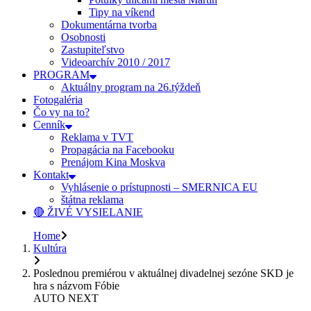
Tipy na víkend
Dokumentárna tvorba
Osobnosti
Zastupiteľstvo
Videoarchív 2010 / 2017
PROGRAM
Aktuálny program na 26.týždeň
Fotogaléria
Čo vy na to?
Cenník
Reklama v TVT
Propagácia na Facebooku
Prenájom Kina Moskva
Kontakt
Vyhlásenie o prístupnosti – SMERNICA EU
štátna reklama
🔴 ŽIVÉ VYSIELANIE
Home
Kultúra
Poslednou premiérou v aktuálnej divadelnej sezóne SKD je
hra s názvom Fóbie
AUTO NEXT