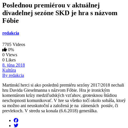
Poslednou premiérou v aktuálnej
divadelnej sezóne SKD je hra s názvom
Fóbie
redakcia
7705 Videos
0%
0 Views
0 Likes
8. júna 2018
Kultúra
By redakcia
Martinskí herci si ako poslednú premiéru sezóny 2017/2018 nechali
hru Davida Gieselmanna s názvom Fóbie. Hra je ironickým
komentárom krízy medziľudských vzťahov, grotesknou štúdiou
neschopnosti komunikovať. V hre sa všetko točí okolo sobáša, ktorý
sa možno ani neuskutoční a založená je na zámenách postáv, či
prevlekoch. V stredu sa konala (6.6.2018) generálka.