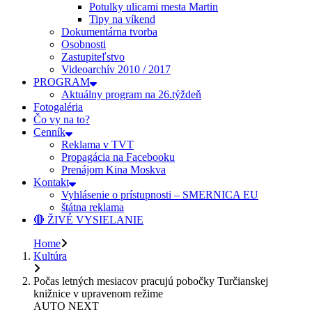
Potulky ulicami mesta Martin
Tipy na víkend
Dokumentárna tvorba
Osobnosti
Zastupiteľstvo
Videoarchív 2010 / 2017
PROGRAM
Aktuálny program na 26.týždeň
Fotogaléria
Čo vy na to?
Cenník
Reklama v TVT
Propagácia na Facebooku
Prenájom Kina Moskva
Kontakt
Vyhlásenie o prístupnosti – SMERNICA EU
štátna reklama
🔴 ŽIVÉ VYSIELANIE
Home
Kultúra
Počas letných mesiacov pracujú pobočky Turčianskej
knižnice v upravenom režime
AUTO NEXT