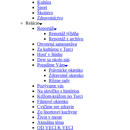
Kultúra
Šport
Školstvo
Zdravotníctvo
Relácie
Reportáž
Reportáž týždňa
Reportáž z archívu
Otvorená samospráva
Za kultúrou v Turci
Hosť v štúdiu
Deje sa okolo nás
Poradíme Vám
Právnicke okienko
Zdravotné okienko
Rôzne rady
Pozývame vás
Na slovíčko s históriou
Krížom-krážom po Turci
Filmové okienko
Cvičíme pre zdravie
Zo športovej kuchyne
Život v meste
Aktuálna téma
OD VECI K VECI