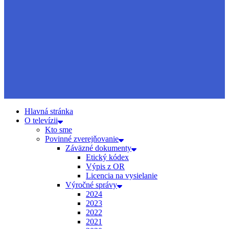
Hlavná stránka
O televízii
Kto sme
Povinné zverejňovanie
Záväzné dokumenty
Etický kódex
Výpis z OR
Licencia na vysielanie
Výročné správy
2024
2023
2022
2021