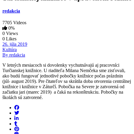
redakcia
7705 Videos
0%
0 Views
0 Likes
26. júla 2019
Kultúra
By redakcia
V letných mesiacoch si dovolenky vychutnávajú aj pracovníci
Turčianskej knižnice. U riaditeľa Milana Nemčeka sme zisťovali,
ako budú fungovať jednotlivé pobočky knižnice počas prázdnin
(júl- august 2019). Pre čitateľov sa skrátila doba otvorenia centrálnej
knižnice i knižnice v Záturčí. Pobočka na Severe je zatvorená od
začiatku jari (marec 2019) a čaká na rekonštrukciu. Pobočky na
školách sú zatvorené.