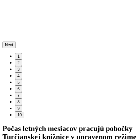
Next
1
2
3
4
5
6
7
8
9
10
Počas letných mesiacov pracujú pobočky
Turčianskej knižnice v upravenom režime