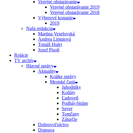
Verejné obstarávanie
Verejné obstarávanie 2019
Verejné obstarávanie 2018
Výberové konanie
2019
Naša redakcia
Martina Veselovská
Andrea Liptaiová
Tomáš Hulej
Jozef Pisoň
Relácie
TV archív
Hlavné správy
Aktuality
Krátke správy
Mestské časti
Jahodníky
Košúty
Ľadoveň
Podháj-Stráne
Sever
Tomčany
Záturčie
Dobrovoľníctvo
Doprava