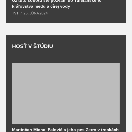
Už túto sobotu ste pozvaní do Turčianského
M
kráľovstva medu a čírej vody
o
TVT
25. JÚNA 2024
T
HOSŤ V ŠTÚDIU
Martinčan Michal Palovič a jeho pes Zerro v troskách
N