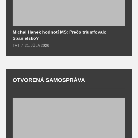
Michal Hanek hodnotí MS: Prečo triumfovalo
S
Španielsko?
t
TVT
21. JÚLA 2026
T
OTVORENÁ SAMOSPRÁVA