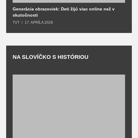
Generácia obrazoviek: Deti žijú viac online než v
D
skutočnosti
s
TVT
17. APRÍLA 2026
T
NA SLOVÍČKO S HISTÓRIOU