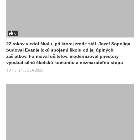
0
22 rokov viedol školu, pri ktorej zrode stál. Jozef Sopoliga
budoval Evanjelickú spojenú školu od jej úplných
začiatkov. Formoval učiteľov, modernizoval priestory,
vytváral silnú školskú komunitu a nezmazateľnú stopu
TVT
24. JÚLA 2026