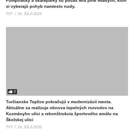
Pumptracky a skateparky sú počas leta plné mladých, ktorí
si vyberajú pohyb namiesto nudy.
TVT
24. JÚLA 2026
0
Turčianske Teplice pokračujú v modernizácii mesta.
Aktuálne sa realizuje obnova tepelných rozvodov na
Kuzmányho ulici a rekonštrukcia športového areálu na
Školskej ulici
TVT
24. JÚLA 2026