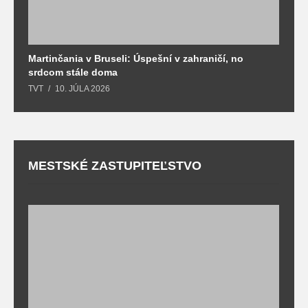
Martinčania v Bruseli: Úspešní v zahraničí, no
D
srdcom stále doma
m
TVT
10. JÚLA 2026
T
MESTSKÉ ZASTUPITEĽSTVO