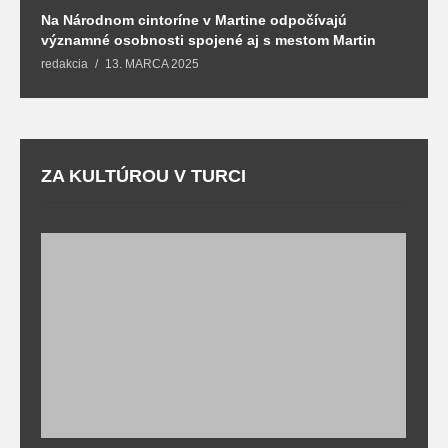
Na Národnom cintoríne v Martine odpočívajú
N
významné osobnosti spojené aj s mestom Martin
R
redakcia
13. MARCA 2025
T
ZA KULTÚROU V TURCI