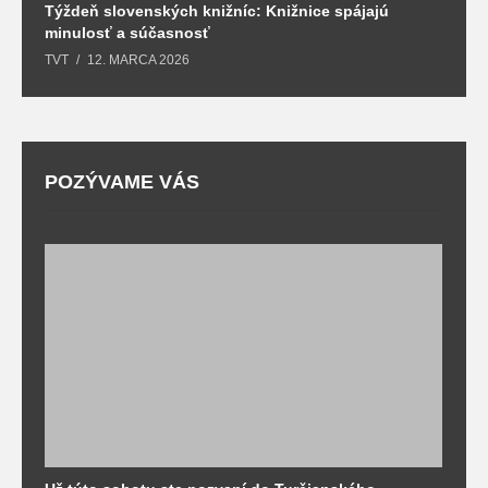
Týždeň slovenských knižníc: Knižnice spájajú
J
minulosť a súčasnosť
k
TVT
12. MARCA 2026
T
POZÝVAME VÁS