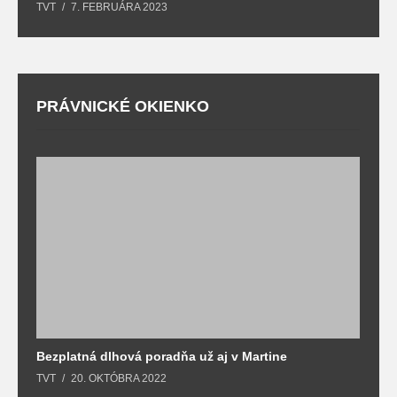
TVT
7. FEBRUÁRA 2023
T
PRÁVNICKÉ OKIENKO
Bezplatná dlhová poradňa už aj v Martine
Z
TVT
20. OKTÓBRA 2022
T