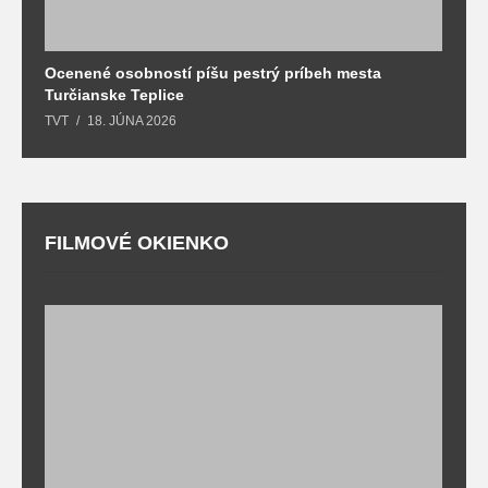
Ocenené osobností píšu pestrý príbeh mesta
B
Turčianske Teplice
n
TVT
18. JÚNA 2026
T
FILMOVÉ OKIENKO
F
T