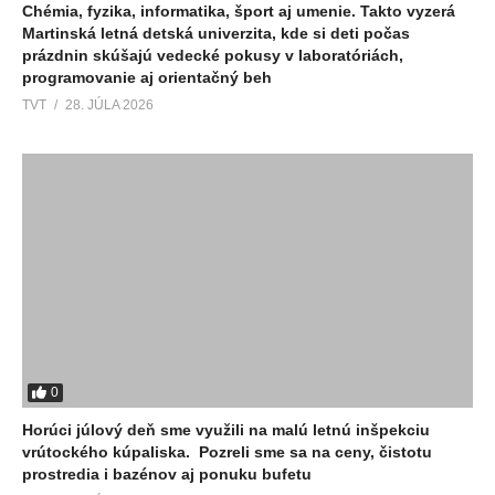
Chémia, fyzika, informatika, šport aj umenie. Takto vyzerá
Martinská letná detská univerzita, kde si deti počas
prázdnin skúšajú vedecké pokusy v laboratóriách,
programovanie aj orientačný beh
TVT
28. JÚLA 2026
0
Horúci júlový deň sme využili na malú letnú inšpekciu
vrútockého kúpaliska. Pozreli sme sa na ceny, čistotu
prostredia i bazénov aj ponuku bufetu