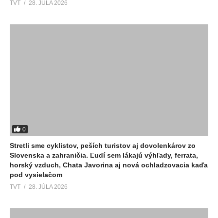
TVT
28. JÚLA 2026
0
Stretli sme cyklistov, peších turistov aj dovolenkárov zo
Slovenska a zahraničia. Ľudí sem lákajú výhľady, ferrata,
horský vzduch, Chata Javorina aj nová ochladzovacia kaďa
pod vysielačom
TVT
28. JÚLA 2026