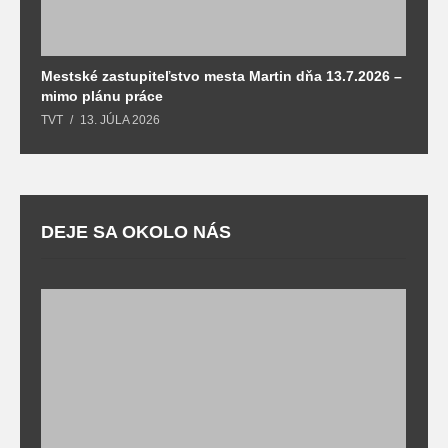
Mestské zastupiteľstvo mesta Martin dňa 13.7.2026 –
M
mimo plánu práce
T
TVT
13. JÚLA 2026
DEJE SA OKOLO NÁS