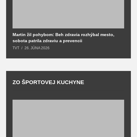
Martin žil pohybom: Beh zdravia rozhýbal mesto,
T
sobota patrila zdraviu a prevencii
T
TVT
26. JÚNA 2026
ZO ŠPORTOVEJ KUCHYNE