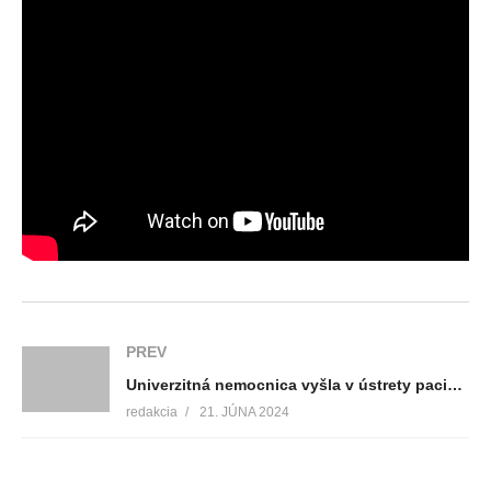
PREV
Univerzitná nemocnica vyšla v ústrety pacientom, sprevádzajúcim osobám, či návštevníkom pacientov. Pri platbe za parkovanie už nemusia mať pri sebe hotovosť
redakcia
21. JÚNA 2024