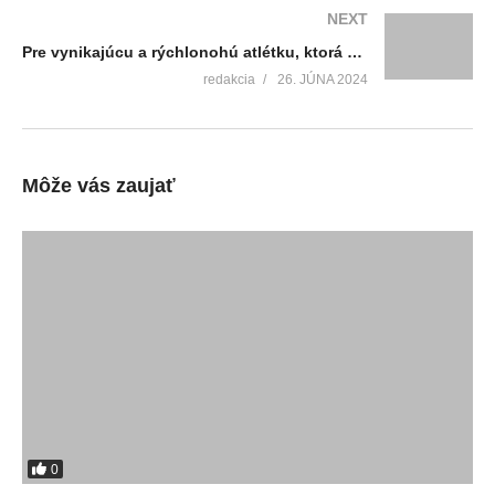
NEXT
Pre vynikajúcu a rýchlonohú atlétku, ktorá 12. júna získala na ME v talianskom Ríme titul vicemajsterky Európy v behu na 800 metrov, je mesto Martin srdcovou záležitosťou
redakcia
26. JÚNA 2024
Môže vás zaujať
0