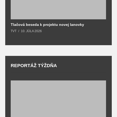
Tlačová beseda k projektu novej lanovky
O
TVT
10. JÚLA 2026
T
REPORTÁŽ TÝŽDŇA