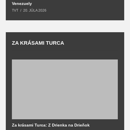
Venezuely
c
TVT
20. JÚLA 2026
re
ZA KRÁSAMI TURCA
Za krásami Turca: Z Drienka na Drieňok
Z