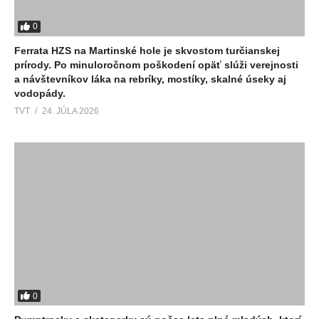
0
Ferrata HZS na Martinské hole je skvostom turčianskej
prírody. Po minuloročnom poškodení opäť slúži verejnosti
a návštevníkov láka na rebríky, mostíky, skalné úseky aj
vodopády.
TVT
24. JÚLA 2026
0