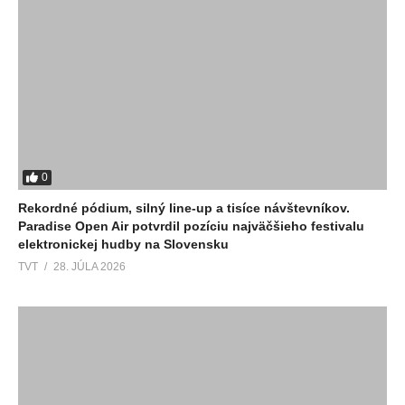
0
Rekordné pódium, silný line-up a tisíce návštevníkov.
Paradise Open Air potvrdil pozíciu najväčšieho festivalu
elektronickej hudby na Slovensku
TVT
28. JÚLA 2026