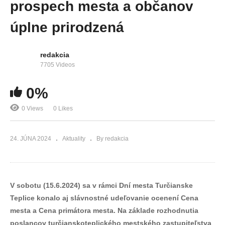
prospech mesta a občanov
úplne prirodzená
redakcia
7705 Videos
0%
0 Views
0 Likes
24. JÚNA 2024
Aktuality
By redakcia
V sobotu (15.6.2024) sa v rámci Dní mesta Turčianske
Teplice konalo aj slávnostné udeľovanie ocenení Cena
mesta a Cena primátora mesta. Na základe rozhodnutia
poslancov turčianskoteplického mestského zastupiteľstva